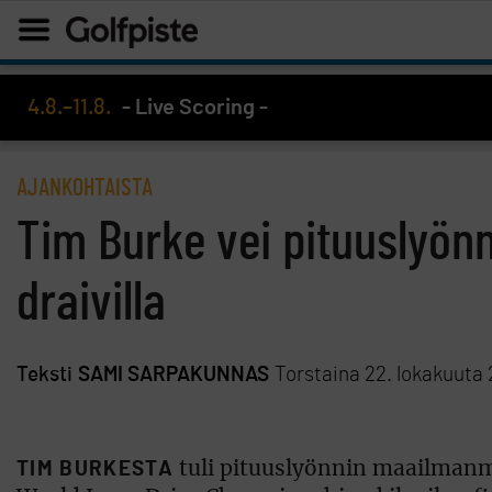
4.8.–11.8.
- Live Scoring -
AJANKOHTAISTA
Tim Burke vei pituuslyönn
draivilla
Teksti
SAMI SARPAKUNNAS
Torstaina 22. lokakuuta 
TIM BURKESTA
tuli pituuslyönnin maailmanme