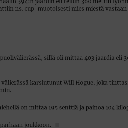
alin 394:n jaardin eli reilun 360 metrin lyönni
lattiin ns. cup-muotoisesti mies miestä vastaan
olivälierässä, sillä oli mittaa 403 jaardia eli 
välierässä karsiutunut Will Hogue, joka tinttas
mmin.
miehellä on mittaa 195 senttiä ja painoa 104 ki
6 parhaan joukkoon.