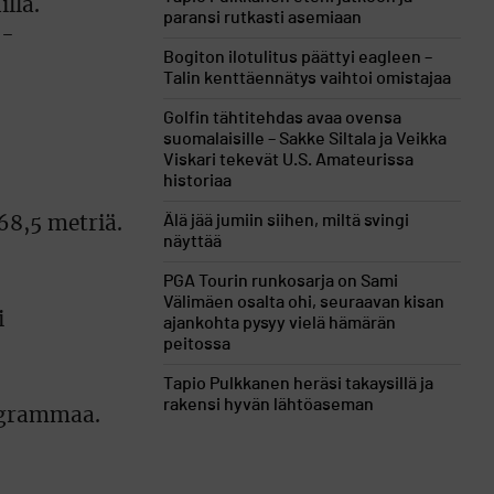
llä.
paransi rutkasti asemiaan
 -
Bogiton ilotulitus päättyi eagleen –
Talin kenttäennätys vaihtoi omistajaa
Golfin tähtitehdas avaa ovensa
suomalaisille – Sakke Siltala ja Veikka
Viskari tekevät U.S. Amateurissa
historiaa
Älä jää jumiin siihen, miltä svingi
368,5 metriä.
näyttää
PGA Tourin runkosarja on Sami
Välimäen osalta ohi, seuraavan kisan
i
ajankohta pysyy vielä hämärän
peitossa
Tapio Pulkkanen heräsi takaysillä ja
rakensi hyvän lähtöaseman
logrammaa.