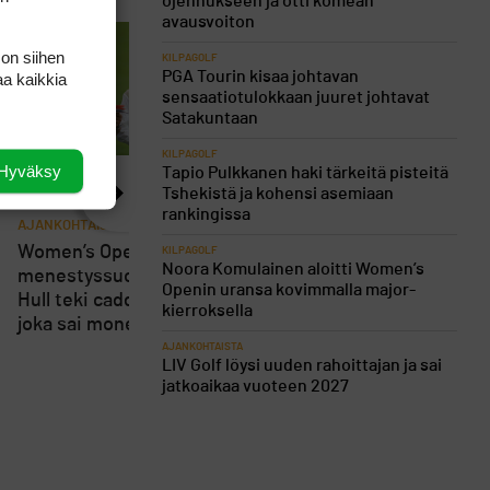
ojennukseen ja otti komean
avausvoiton
 on siihen
KILPAGOLF
PGA Tourin kisaa johtavan
aa kaikkia
sensaatiotulokkaan juuret johtavat
Satakuntaan
KILPAGOLF
Hyväksy
Tapio Pulkkanen haki tärkeitä pisteitä
Tshekistä ja kohensi asemiaan
rankingissa
AJANKOHTAISTA
AJANKOHTAISTA
8
Women’s Openin
KILPAGOLF
Loppuviikosta pelatta
Noora Komulainen aloitti Women’s
menestyssuosikki Charley
Short Course SM-kisa
Openin uransa kovimmalla major-
Hull teki caddielleen pilan,
kärsivät osallistujien
kierroksella
joka sai monet suuttumaan
vähyydestä
AJANKOHTAISTA
LIV Golf löysi uuden rahoittajan ja sai
jatkoaikaa vuoteen 2027