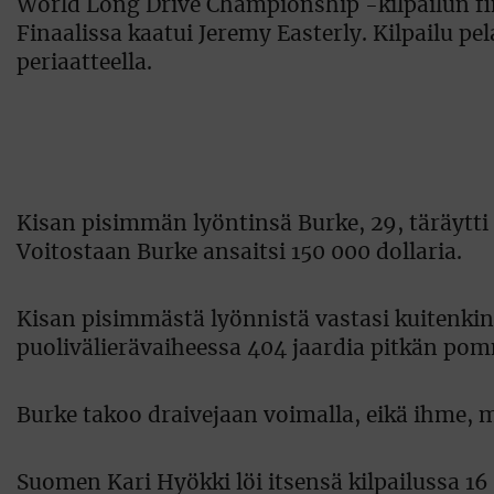
World Long Drive Championship -kilpailun fina
Finaalissa kaatui Jeremy Easterly. Kilpailu pe
periaatteella.
Kisan pisimmän lyöntinsä Burke, 29, täräytti pu
Voitostaan Burke ansaitsi 150 000 dollaria.
Kisan pisimmästä lyönnistä vastasi kuitenkin 
puolivälierävaiheessa 404 jaardia pitkän po
Burke takoo draivejaan voimalla, eikä ihme, 
Suomen Kari Hyökki löi itsensä kilpailussa 1