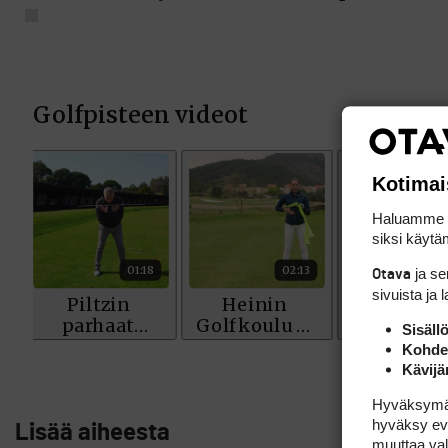
Kotimai
Haluamme ta
siksi käytäm
ja s
Otava
sivuista ja 
Sisäll
Kohden
Kävijä
Hyväksymällä
hyväksy eväs
Lisää aiheesta
muuttaa val