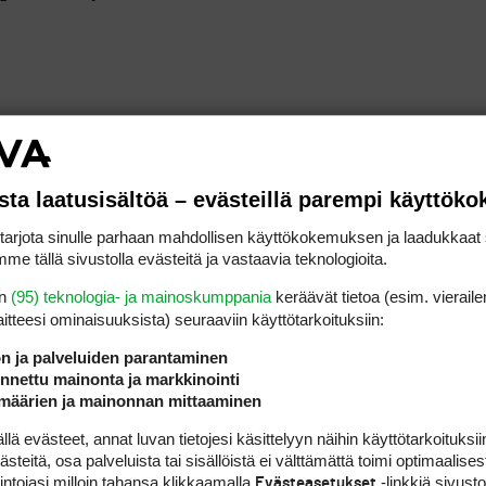
sta laatusisältöä – evästeillä parempi käyttök
rjota sinulle parhaan mahdollisen käyttökokemuksen ja laadukkaat s
me tällä sivustolla evästeitä ja vastaavia teknologioita.
en
(95) teknologia- ja mainoskumppania
keräävät tietoa (esim. vieraile
laitteesi ominaisuuk­sista) seuraaviin käyttötarkoituksiin:
ön ja palveluiden parantaminen
nettu mainonta ja markkinointi
määrien ja mainonnan mittaaminen
 evästeet, annat luvan tietojesi käsittelyyn näihin käyttötarkoituksiin
teitä, osa palveluista tai sisällöistä ei välttämättä toimi optimaalisest
intojasi milloin tahansa klikkaamalla
-linkkiä sivust
Evästeasetukset