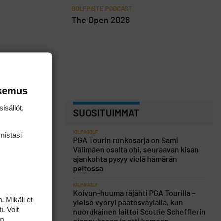
GOLFPISTE PODCAST
The Open 2026
okemus
isällöt,
SUOSITUIMMAT
KILPAGOLF
mis­tasi
PGA Tourin runkosarja on Sami
Välimäen osalta ohi, seuraavan kisan
ajankohta pysyy vielä hämärän
peitossa
KILPAGOLF
Koivun-huuma räjähti PGA Tourilla –
. Mikäli et
yleisö vyöryi päätösväylällä, kun
i. Voit
nuorukainen laittoi Scottie Schefflerin
on