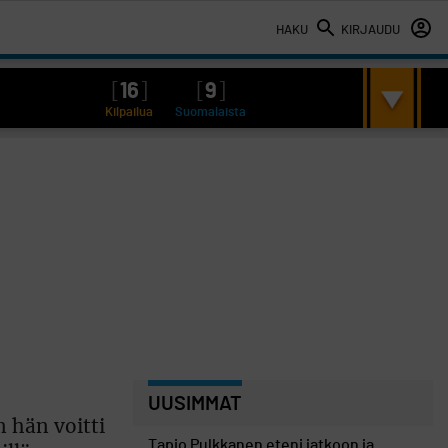
HAKU
KIRJAUDU
[
16
]
[
9
]
Kilpailua
Suomalaista
UUSIMMAT
 hän voitti
Tapio Pulkkanen eteni jatkoon ja