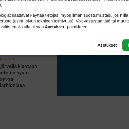
a.
logiat saattavat käyttää tietojasi myös ilman suostumustasi, jos niillä
peruste (esim. sivun tekninen toimivuus). Voit vastustaa tätä tai muutt
 valitsemalla alla olevan
-painikkeen.
Asetukset
Asetukset
HTAISTA
järvellä kisataan
ntaina hyvin
isessa
riathlonissa