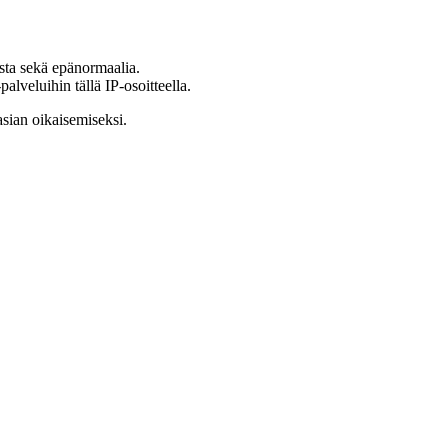
ista sekä epänormaalia.
lveluihin tällä IP-osoitteella.
asian oikaisemiseksi.