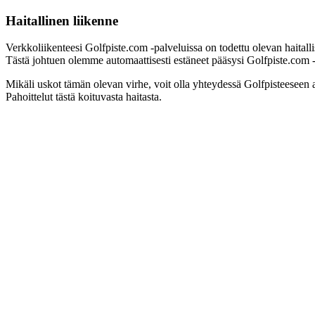
Haitallinen liikenne
Verkkoliikenteesi Golfpiste.com -palveluissa on todettu olevan haitall
Tästä johtuen olemme automaattisesti estäneet pääsysi Golfpiste.com -pa
Mikäli uskot tämän olevan virhe, voit olla yhteydessä Golfpisteeseen 
Pahoittelut tästä koituvasta haitasta.