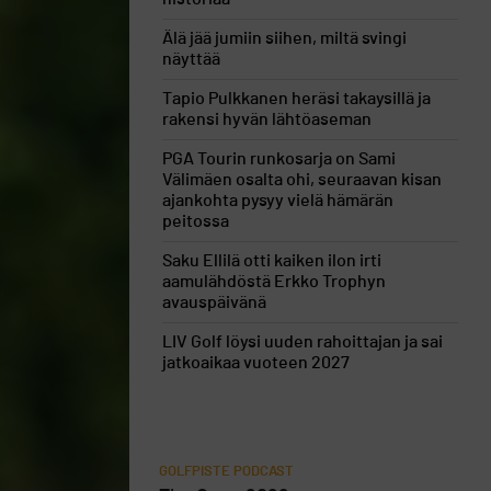
Älä jää jumiin siihen, miltä svingi
näyttää
Tapio Pulkkanen heräsi takaysillä ja
rakensi hyvän lähtöaseman
PGA Tourin runkosarja on Sami
Välimäen osalta ohi, seuraavan kisan
ajankohta pysyy vielä hämärän
peitossa
Saku Ellilä otti kaiken ilon irti
aamulähdöstä Erkko Trophyn
avauspäivänä
LIV Golf löysi uuden rahoittajan ja sai
jatkoaikaa vuoteen 2027
GOLFPISTE PODCAST