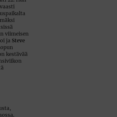
äti 22. Hän
vaasti
auspaikalta
mmäksi
tsissä
in viimeisen
oi ja
Steve
nlopun
 on kestävää
ensiviikon
tä
usta,
aossa.