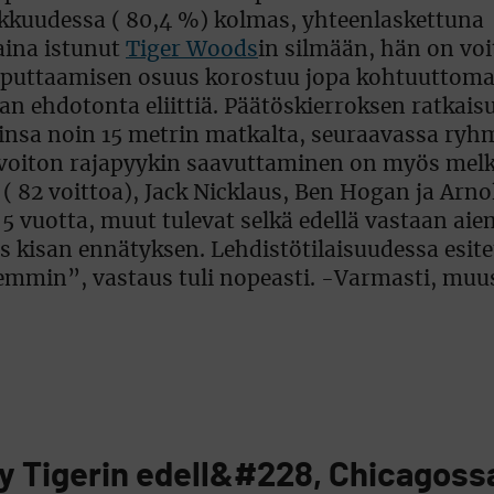
arkkuudessa ( 80,4 %) kolmas, yhteenlaskettuna
aina istunut
Tiger Woods
in silmään, hän on voi
ä puttaamisen osuus korostuu jopa kohtuuttomast
an ehdotonta eliittiä. Päätöskierroksen ratkais
ttinsa noin 15 metrin matkalta, seuraavassa ry
0 voiton rajapyykin saavuttaminen on myös mel
( 82 voittoa), Jack Nicklaus, Ben Hogan ja Arno
5 vuotta, muut tulevat selkä edellä vastaan ai
s kisan ennätyksen. Lehdistötilaisuudessa esit
emmin”, vastaus tuli nopeasti. -Varmasti, muu
ey Tigerin edell&#228, Chicagoss