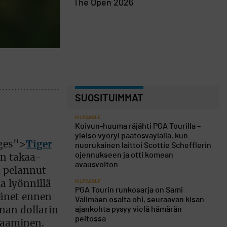
The Open 2026
SUOSITUIMMAT
KILPAGOLF
Koivun-huuma räjähti PGA Tourilla –
yleisö vyöryi päätösväylällä, kun
ages">
Tiger
nuorukainen laittoi Scottie Schefflerin
ojennukseen ja otti komean
in takaa-
avausvoiton
 pelannut
KILPAGOLF
a lyönnillä
PGA Tourin runkosarja on Sami
hänet ennen
Välimäen osalta ohi, seuraavan kisan
ajankohta pysyy vielä hämärän
onan dollarin
peitossa
vaaminen.