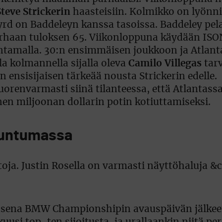
Steve Strickerin
haasteisiin. Kolmikko on lyönnin
rd on Baddeleyn kanssa tasoissa. Baddeley pela
parhaan tuloksen 65. Viikonloppuna käydään ISO
tamalla. 30:n ensimmäisen joukkoon ja Atlant
la kolmannella sijalla oleva
Camilo Villegas
tarv
 ensisijaisen tärkeää nousta Strickerin edelle.
uorenvarmasti siinä tilanteessa, että Atlantas
nen miljoonan dollarin potin kotiuttamiseksi.
tuntumassa
kosena BMW Championshipin avauspäivän jälkeen