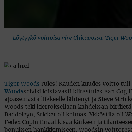
Löytyykö voittoisa vire Chicagossa. Tiger Wo
Tiger Woods
rules! Kauden kuudes voitto tul
Woods
selvisi loistavasti kiirastulestaan Cog
ajoasemasta liikkeelle lähtenyt ja
Steve Strick
Woods teki kierroksellaan kahdeksan birdietä,
Baddeleyn, Sricker oli kolmas. Ykköstila oli
Fedex Cupin finaalikisaa kärkeen ja tilantees
bonuksen hankkkimiseen. Woodsin voittoresep