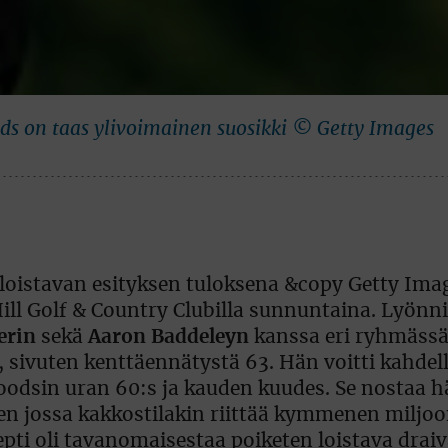
ods on taas ylivoimainen suosikki © Getty Images
i loistavan esityksen tuloksena &copy Getty Im
 Hill Golf & Country Clubilla sunnuntaina. Lyönn
erin
sekä
Aaron Baddeleyn
kanssa eri ryhmässä
 sivuten kenttäennätystä 63. Hän voitti kahdell
 Woodsin uran 60:s ja kauden kuudes. Se nostaa 
een jossa kakkostilakin riittää kymmenen miljo
ti oli tavanomaisestaa poiketen loistava drai