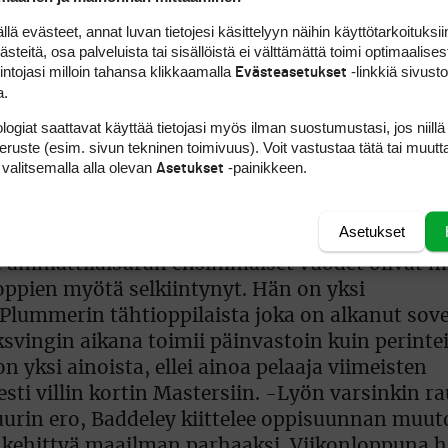
 evästeet, annat luvan tietojesi käsittelyyn näihin käyttötarkoituksiin
teitä, osa palveluista tai sisällöistä ei välttämättä toimi optimaalisest
intojasi milloin tahansa klikkaamalla
-linkkiä sivust
Evästeasetukset
on kynnyksell&#228, Chicagossa
a.
logiat saattavat käyttää tietojasi myös ilman suostumustasi, jos niillä
peruste (esim. sivun tekninen toimivuus). Voit vastustaa tätä tai muutt
 valitsemalla alla olevan
-painikkeen.
Asetukset
tanut Australian
Aaron Baddeley
johtaa Fedex C
Asetukset
iimeviikollakin, tuolloin aussi jäi lopulta viide
e ammattilaisuran ensimmäiset vuodet olivat m
oppien myötä selkiintynyt. Hän on yksi
Plummerin tähtioppilaista joka on alkanut sove
ksvingin aikana toimii päinvastoin kuin perinte
n yksi ainoista, ellei ainoa pelaaja viimeisten
i villin kortin Mastersiin. -Lyön varsinkin ra
urin ero, Baddeley kiittelee oppisuunnan muut
 kehittyä maailman parhaaksi. Viikonloppuna h