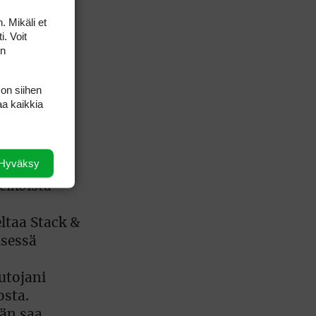
. Mikäli et
i. Voit
on
 on siihen
aa kaikkia
upin
Hyväksy
nneksi.
elkoista
ltaa Stack &
isessä
utojani
osta.
än saa