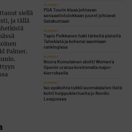
KILPAGOLF
PGA Tourin kisaa johtavan
ttanut siellä
sensaatiotulokkaan juuret johtavat
i, ja tällä
Satakuntaan
uhetkistä
KILPAGOLF
hmässä
Tapio Pulkkanen haki tärkeitä pisteitä
Tshekistä ja kohensi asemiaan
koinen
rankingissa
ld Palmer.
KILPAGOLF
emmin.
Noora Komulainen aloitti Women’s
ettyyn
Openin uransa kovimmalla major-
kierroksella
ssa
KILPAGOLF
Iso epäkohta tukkii suomalaisten tietä
kohti huippukiertueita jo Nordic
Leaguessa
a