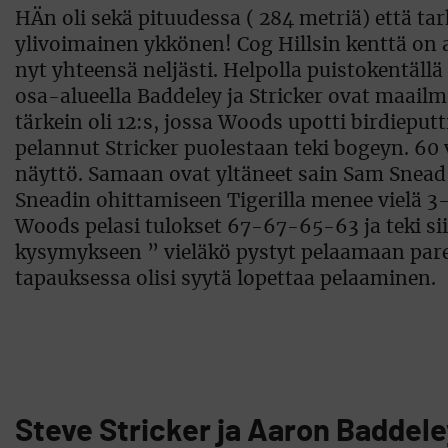
HÄn oli sekä pituudessa ( 284 metriä) että t
ylivoimainen ykkönen! Cog Hillsin kenttä on 
nyt yhteensä neljästi. Helpolla puistokentäll
osa-alueella Baddeley ja Stricker ovat maailm
tärkein oli 12:s, jossa Woods upotti birdiepu
pelannut Stricker puolestaan teki bogeyn. 6
näyttö. Samaan ovat yltäneet sain Sam Snead 
Sneadin ohittamiseen Tigerilla menee vielä 3-
Woods pelasi tulokset 67-67-65-63 ja teki sii
kysymykseen ” vieläkö pystyt pelaamaan par
tapauksessa olisi syytä lopettaa pelaaminen.
Steve Stricker ja Aaron Baddel