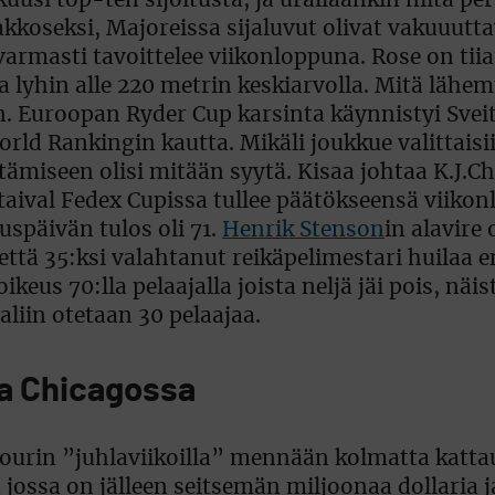
uusi top-ten sijoitusta, ja urallaankin niitä per
kkoseksi, Majoreissa sijaluvut olivat vakuuutta
e varmasti tavoittelee viikonloppuna. Rose on tii
na lyhin alle 220 metrin keskiarvolla. Mitä lähe
on. Euroopan Ryder Cup karsinta käynnistyi Svei
rld Rankingin kautta. Mikäli joukkue valittaisi
ttämiseen olisi mitään syytä. Kisaa johtaa
K.J.Ch
taival Fedex Cupissa tullee päätökseensä viiko
uspäivän tulos oli 71.
Henrik Stenson
in alavire
e, että 35:ksi valahtanut reikäpelimestari huilaa 
keus 70:lla pelaajalla joista neljä jäi pois, näis
aaliin otetaan 30 pelaajaa.
ka Chicagossa
ourin ”juhlaviikoilla” mennään kolmatta katta
jossa on jälleen seitsemän miljoonaa dollaria j