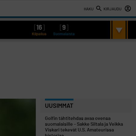
HAKU
KIRJAUDU
[
16
]
[
9
]
Kilpailua
Suomalaista
UUSIMMAT
Golfin tähtitehdas avaa ovensa
suomalaisille – Sakke Siltala ja Veikka
Viskari tekevät U.S. Amateurissa
historiaa