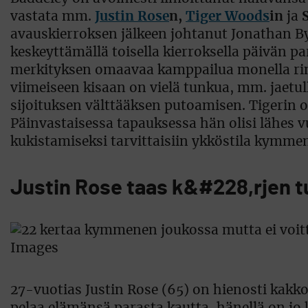
vastata mm.
Justin Rose
n,
Tiger Woods
in
ja
avauskierroksen jälkeen johtanut Jonathan By
keskeyttämällä toisella kierroksella päivän 
merkityksen omaavaa kamppailua monella rin
viimeiseen kisaan on vielä tunkua, mm. jaetul
sijoituksen välttääksen putoamisen. Tigerin on
Päinvastaisessa tapauksessa hän olisi lähes v
kukistamiseksi tarvittaisiin ykköstila kymme
Justin Rose taas k&#228,rjen 
27-vuotias Justin Rose (65) on hienosti kak