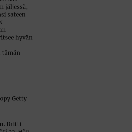
 jäljessä,
si sateen
N
an
itsee hyvän
sa tämän
. Britti