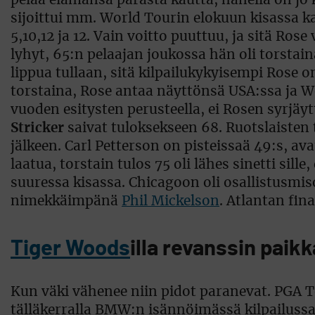
pelaa elämänsä parasta kautta, hänellä on jo k
sijoittui mm. World Tourin elokuun kisassa ka
5,10,12 ja 12. Vain voitto puuttuu, ja sitä Ros
lyhyt, 65:n pelaajan joukossa hän oli torstai
lippua tullaan, sitä kilpailukykyisempi Rose 
torstaina, Rose antaa näyttönsä USA:ssa ja Wo
vuoden esitysten perusteella, ei Rosen syrjäy
Stricker
saivat tuloksekseen 68. Ruotslaisten 
jälkeen. Carl Petterson on pisteissaä 49:s, ava
laatua, torstain tulos 75 oli lähes sinetti sill
suuressa kisassa. Chicagoon oli osallistusmisoi
nimekkäimpänä
Phil Mickelson
. Atlantan fin
Tiger Woods
illa revanssin paik
Kun väki vähenee niin pidot paranevat. PGA T
tälläkerralla BMW:n isännöimässä kilpailussa 