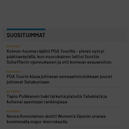
SUOSITUIMMAT
KILPAGOLF
Koivun-huuma räjähti PGA Tourilla – yleisö vyöryi
päätösväylällä, kun nuorukainen laittoi Scottie
Schefflerin ojennukseen ja otti komean avausvoiton
KILPAGOLF
PGA Tourin kisaa johtavan sensaatiotulokkaan juuret
johtavat Satakuntaan
KILPAGOLF
Tapio Pulkkanen haki tärkeitä pisteitä Tshekistä ja
kohensi asemiaan rankingissa
KILPAGOLF
Noora Komulainen aloitti Women’s Openin uransa
kovimmalla major-kierroksella