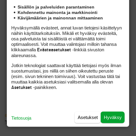
lähtöaseman
Sisällön ja palveluiden parantaminen
Kohdennettu mainonta ja markkinointi
Saku Ellilä otti kaiken ilon irti aamulähdöstä Erkko
Kävijämäärien ja mainonnan mittaaminen
Trophyn avauspäivänä
Hyväksymällä evästeet, annat luvan tietojesi käsittelyyn
PGA Tourin runkosarja on Sami Välimäen osalta ohi,
näihin käyttötarkoituksiin. Mikäli et hyväksy evästeitä,
seuraavan kisan ajankohta pysyy vielä hämärän peitossa
osa palveluista tai sisällöistä ei välttämättä toimi
optimaalisesti. Voit muuttaa valintojasi milloin tahansa
LIV Golf löysi uuden rahoittajan ja sai jatkoaikaa vuoteen
klikkaamalla
-linkkiä sivuston
Evästeasetukset
2027
alareunassa.
Cleveland toi legendan takaisin suunnittelupöydälle
Jotkin teknologiat saattavat käyttää tietojasi myös ilman
luodessaan uuden RTZ 2:n
suostumustasi, jos niillä on siihen oikeutettu peruste
(esim. sivun tekninen toimivuus). Voit vastustaa tätä tai
Tuuli huijaa lähes jokaista golfaria – ruotsalaissovellus
muuttaa kaikkia asetuksiasi valitsemalla alla olevan
yrittää muuttaa sen
-painikkeen.
Asetukset
GOLFPISTE PODCAST
Asetukset
Hyväksy
Tietosuoja
The Open 2026