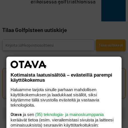
erikoisessa golftriathlonissa
Tilaa Golfpisteen uutiskirje
Kotimaista laatusisältöä – evästeillä parempi
Oma kommentti
käyttökokemus
Kirjaudu sisään kommentoidaksesi
Haluamme tarjota sinulle parhaan mahdollisen
käyttökokemuksen ja laadukkaat sisällöt, siksi
käytämme tällä sivustolla evästeitä ja vastaavia
teknologioita.
UUSIMMAT
ja sen
(95) teknologia- ja mainoskumppania
Otava
keräävät tietoa (esim. vierailemis­tasi sivuista ja laitteesi
ominaisuuk­sista) seuraaviin käyttötarkoituksiin:
Tapio Pulkkanen heräsi takaysillä ja rakensi hyvän