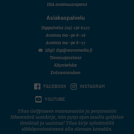
DSA avoimuusraportti
Asiakaspalvelu
Digipalvelut
(09) 156 6227
Avoinna ma–pe 8–16
Avoinna ma–pe 8–17
(digi) digi@otavamedia.fi
Tietosuojaseloste
Käyttöehdot
Evästeasetukset
FACEBOOK
INSTAGRAM
YOUTUBE
Tilaa Golfpisteen maanantaisin ja perjantaisin
lähetettävä uutiskirje, niin pysyt ajan tasalla golfalan
ilmiöistä ja uutisista! Tilaa kirje syöttämällä
sähköpostiosoitteesi alla olevaan kenttään.