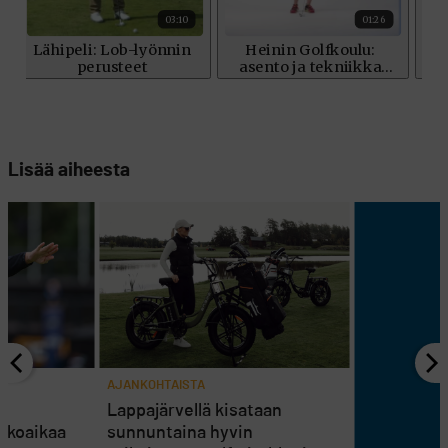
Lisää aiheesta
AJANKOHTAISTA
en
Lappajärvellä kisataan
atkoaikaa
sunnuntaina hyvin