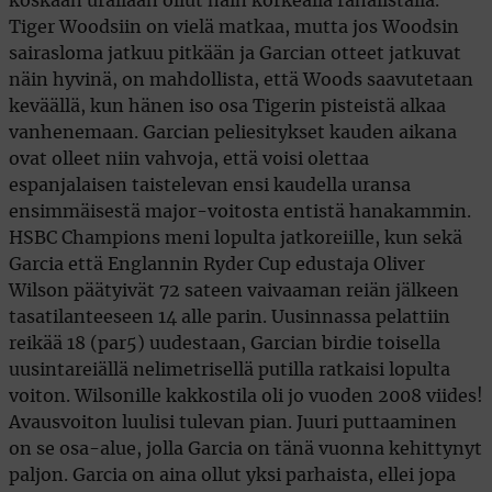
koskaan urallaan ollut näin korkealla rahalistalla.
Tiger Woodsiin on vielä matkaa, mutta jos Woodsin
sairasloma jatkuu pitkään ja Garcian otteet jatkuvat
näin hyvinä, on mahdollista, että Woods saavutetaan
keväällä, kun hänen iso osa Tigerin pisteistä alkaa
vanhenemaan. Garcian peliesitykset kauden aikana
ovat olleet niin vahvoja, että voisi olettaa
espanjalaisen taistelevan ensi kaudella uransa
ensimmäisestä major-voitosta entistä hanakammin.
HSBC Champions meni lopulta jatkoreiille, kun sekä
Garcia että Englannin Ryder Cup edustaja Oliver
Wilson päätyivät 72 sateen vaivaaman reiän jälkeen
tasatilanteeseen 14 alle parin. Uusinnassa pelattiin
reikää 18 (par5) uudestaan, Garcian birdie toisella
uusintareiällä nelimetrisellä putilla ratkaisi lopulta
voiton. Wilsonille kakkostila oli jo vuoden 2008 viides!
Avausvoiton luulisi tulevan pian. Juuri puttaaminen
on se osa-alue, jolla Garcia on tänä vuonna kehittynyt
paljon. Garcia on aina ollut yksi parhaista, ellei jopa