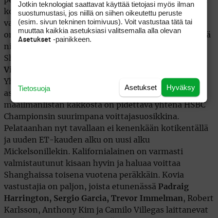
Jotkin teknologiat saattavat käyttää tietojasi myös ilman
kolmanneksi. FedExCupin playoffeissa hän notkahti
suostumustasi, jos niillä on siihen oikeutettu peruste
(esim. sivun tekninen toimivuus). Voit vastustaa tätä tai
vasta seitsemännelle tilalle. Kausi Yhdysvalloissa
muuttaa kaikkia asetuksiasi valitsemalla alla olevan
onkin ollut
Vijay Singhin
heiniä, joka kirjasi nimiinsä
-painikkeen.
Asetukset
niin rahalistan kuin FedExCupinkin voitot. Myös
Shanghaissa mukana olevat nuoret tähdet
Camilo
Villegas
ja
Anthony Kim
ovat nousemassa
Yhdysvalloissa vähitellen vetovoimaisempaan
Asetukset
Hyväksy
Tietosuoja
asemaan kuin Mickelson. Tästäkin huolimatta
maailmanlistan kakkosta on pidettävä yhtenä HSBC
Championsin suurimpana voittajasuosikkina.
Pelataanhan nyt tavallaan ei kenenkään kotikentällä
ja uuden ET-kauden alku on uusi alku
Mickelsonillekin. Kalifornialainen on varmasti
valmistautunut kisaan hyvin ja haluaa voittaa
Shanghaissa toisena vuotena peräkkäin. Kovia
vastustajia on paljon, joista etunenässä
Padraig
Harrington, Sergio Garcia, Trevor Immelman
, Robert
Karlsson, Anthony Kim ja Camilo Villegas laittanevat