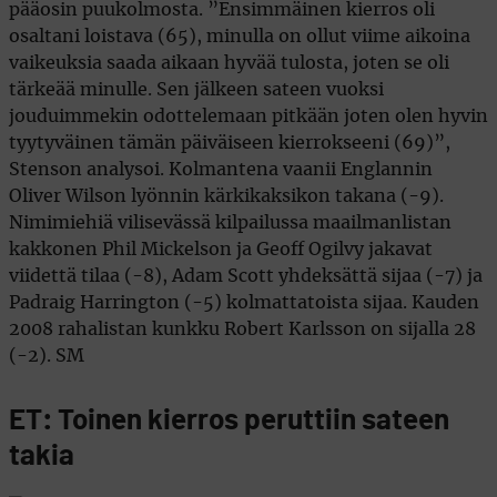
pääosin puukolmosta. ”Ensimmäinen kierros oli
osaltani loistava (65), minulla on ollut viime aikoina
vaikeuksia saada aikaan hyvää tulosta, joten se oli
tärkeää minulle. Sen jälkeen sateen vuoksi
jouduimmekin odottelemaan pitkään joten olen hyvin
tyytyväinen tämän päiväiseen kierrokseeni (69)”,
Stenson analysoi. Kolmantena vaanii Englannin
Oliver Wilson lyönnin kärkikaksikon takana (-9).
Nimimiehiä vilisevässä kilpailussa maailmanlistan
kakkonen Phil Mickelson ja Geoff Ogilvy jakavat
viidettä tilaa (-8), Adam Scott yhdeksättä sijaa (-7) ja
Padraig Harrington (-5) kolmattatoista sijaa. Kauden
2008 rahalistan kunkku Robert Karlsson on sijalla 28
(-2). SM
ET: Toinen kierros peruttiin sateen
takia