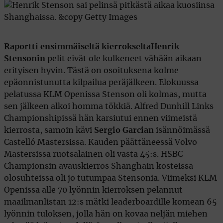
Raportti ensimmäiseltä kierrokselta
Henrik
Stensonin
pelit eivät ole kulkeneet vähään aikaan
erityisen hyvin. Tästä on osoituksena kolme
epäonnistunutta kilpailua peräjälkeen. Elokuussa
pelatussa KLM Openissa Stenson oli kolmas, mutta
sen jälkeen alkoi homma tökkiä. Alfred Dunhill Links
Championshipissä hän karsiutui ennen viimeistä
kierrosta, samoin kävi
Sergio Garcian
isännöimässä
Castelló Mastersissa. Kauden päättäneessä Volvo
Mastersissa ruotsalainen oli vasta 45:s. HSBC
Championsin avauskierros Shanghain kosteissa
olosuhteissa oli jo tutumpaa Stensonia. Viimeksi KLM
Openissa alle 70 lyönnin kierroksen pelannut
maailmanlistan 12:s mätki leaderboardille komean 65
lyönnin tuloksen, jolla hän on kovaa neljän miehen