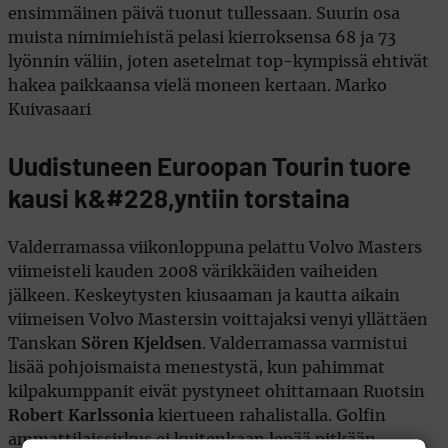
ensimmäinen päivä tuonut tullessaan. Suurin osa
muista nimimiehistä pelasi kierroksensa 68 ja 73
lyönnin väliin, joten asetelmat top-kympissä ehtivät
hakea paikkaansa vielä moneen kertaan. Marko
Kuivasaari
Uudistuneen Euroopan Tourin tuore
kausi k&#228,yntiin torstaina
Valderramassa viikonloppuna pelattu Volvo Masters
viimeisteli kauden 2008 värikkäiden vaiheiden
jälkeen. Keskeytysten kiusaaman ja kautta aikain
viimeisen Volvo Mastersin voittajaksi venyi yllättäen
Tanskan
Sören Kjeldsen
. Valderramassa varmistui
lisää pohjoismaista menestystä, kun pahimmat
kilpakumppanit eivät pystyneet ohittamaan Ruotsin
Robert Karlssonia
kiertueen rahalistalla. Golfin
ammattilaissirkus ei kuitenkaan lepää pitkään