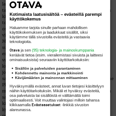
laakereillaan, kun edellisen viikonlopun ja kauden
tapahtumia ollaan jo vähitellen siirtämässä historian
Kotimaista laatusisältöä – evästeillä parempi
kirjoihin. Uusi uljas kausi 2009 on valmis alkamaan
käyttökokemus
torstaina Shanghaissa, jossa nimekäs pelaajakaarti
Haluamme tarjota sinulle parhaan mahdollisen
osallistuu HSBC Championsiin. Kilpailun
käyttökokemuksen ja laadukkaat sisällöt, siksi
viimevuotista voittoa puolustaa
Phil Mickelson
.
käytämme tällä sivustolla evästeitä ja vastaavia
teknologioita.
Maailmanlistan kakkonen koki voittonsa tuolloin
suureksi helpotukseksi, sillä se oli hänen
ja sen
(95) teknologia- ja mainoskumppania
Otava
ensimmäisensä Yhdysvaltain ulkopuolella sitten
keräävät tietoa (esim. vierailemis­tasi sivuista ja laitteesi
ominaisuuk­sista) seuraaviin käyttötarkoituksiin:
vuoden 1993. ”Olin jo kyllästynyt lukemaan ja
kuulemaan voitottomuudestani USA:n ulkopuolella
Sisällön ja palveluiden parantaminen
joka kerta kun saavuin British Openiin”, Mickelson
Kohdennettu mainonta ja markkinointi
Kävijämäärien ja mainonnan mittaaminen
sanoi. Tällä kaudella Northern Trust Openin ja Crowne
Plaza Invitationalin voittanut Mickelson ei pystynyt
Hyväksymällä evästeet, annat luvan tietojesi käsittelyyn
näihin käyttötarkoituksiin. Mikäli et hyväksy evästeitä,
monen odottamalla tavalla astumaan
Tiger Woodsin
osa palveluista tai sisällöistä ei välttämättä toimi
saappaisiin, tämän vetäydyttyä loppukaudeksi
optimaalisesti. Voit muuttaa valintojasi milloin tahansa
kilpakentiltä polvileikkauksen vuoksi. Mickelson ei
klikkaamalla
-linkkiä sivuston
Evästeasetukset
alareunassa.
kyennyt edes ohittamaan vain kuusi kilpailua
pelannutta Woodsia PGA Tourin rahalistalla, vaan jäi