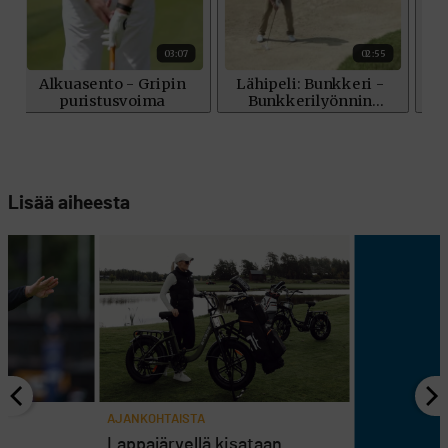
Lisää aiheesta
AJANKOHTAISTA
en
Lappajärvellä kisataan