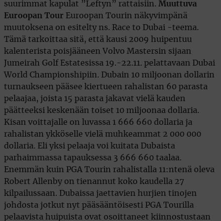
suurimmat kapulat ”Leftyn” rattaisiin.
Muuttuva
Euroopan Tour
Euroopan Tourin näkyvimpänä
muutoksena on esitelty ns. Race to Dubai -teema.
Tämä tarkoittaa sitä, että kausi 2009 huipentuu
kalenterista poisjääneen Volvo Mastersin sijaan
Jumeirah Golf Estatesissa 19.-22.11. pelattavaan Dubai
World Championshipiin. Dubain 10 miljoonan dollarin
turnaukseen pääsee kiertueen rahalistan 60 parasta
pelaajaa, joista 15 parasta jakavat vielä kauden
päätteeksi keskenään toiset 10 miljoonaa dollaria.
Kisan voittajalle on luvassa 1 666 660 dollaria ja
rahalistan ykköselle vielä muhkeammat 2 000 000
dollaria. Eli yksi pelaaja voi kuitata Dubaista
parhaimmassa tapauksessa 3 666 660 taalaa.
Enemmän kuin PGA Tourin rahalistalla 11:ntenä oleva
Robert Allenby on tienannut koko kaudella 27
kilpailussaan. Dubaissa jaettavien hurjien tinojen
johdosta jotkut nyt pääsääntöisesti PGA Tourilla
pelaavista huipuista ovat osoittaneet kiinnostustaan