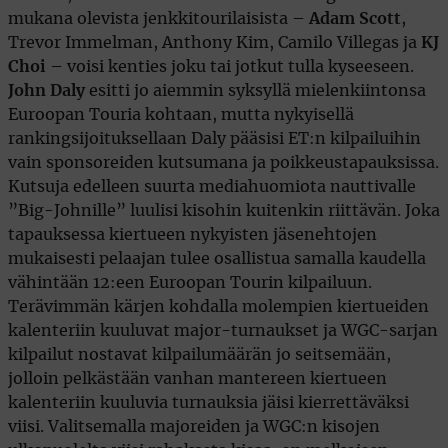
mukana olevista jenkkitourilaisista –
Adam Scott
,
Trevor Immelman, Anthony Kim, Camilo Villegas ja
KJ
Choi
– voisi kenties joku tai jotkut tulla kyseeseen.
John Daly
esitti jo aiemmin syksyllä mielenkiintonsa
Euroopan Touria kohtaan, mutta nykyisellä
rankingsijoituksellaan Daly pääsisi ET:n kilpailuihin
vain sponsoreiden kutsumana ja poikkeustapauksissa.
Kutsuja edelleen suurta mediahuomiota nauttivalle
”Big-Johnille” luulisi kisohin kuitenkin riittävän. Joka
tapauksessa kiertueen nykyisten jäsenehtojen
mukaisesti pelaajan tulee osallistua samalla kaudella
vähintään 12:een Euroopan Tourin kilpailuun.
Terävimmän kärjen kohdalla molempien kiertueiden
kalenteriin kuuluvat major-turnaukset ja WGC-sarjan
kilpailut nostavat kilpailumäärän jo seitsemään,
jolloin pelkästään vanhan mantereen kiertueen
kalenteriin kuuluvia turnauksia jäisi kierrettäväksi
viisi. Valitsemalla majoreiden ja WGC:n kisojen