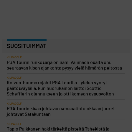
SUOSITUIMMAT
KILPAGOLF
PGA Tourin runkosarja on Sami Välimäen osalta ohi,
seuraavan kisan ajankohta pysyy vielä hämärän peitossa
KILPAGOLF
Koivun-huuma räjähti PGA Tourilla – yleisö vyöryi
päätösväylällä, kun nuorukainen laittoi Scottie
Schefflerin ojennukseen ja otti komean avausvoiton
KILPAGOLF
PGA Tourin kisaa johtavan sensaatiotulokkaan juuret
johtavat Satakuntaan
KILPAGOLF
Tapio Pulkkanen haki tärkeitä pisteitä Tshekistä ja