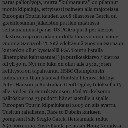
paras pallonlyöjä, mutta ”kulmarauta” on pilannut
monia kilpailuja, erityisesti paineen alla majoreissa.
Euroopan Tourin kauden 2008 tilastossa Garcia on
greeniosuman jälkeisten puttien määrässä
seitsemänneksi paras. US PGA:n putit per kierros -
tilastossa sija on sadan nurkilla tänä vuonna, viime
vuonna Garcia oli 17. Sitä edeltävinä vuosina Garcia on
kuitenkin ollut kyseisellä PGA Tourin listalla
lähempänä kahtasataa(!) ja puttikeskiarvo / kierros
oli yli 30:n. Nyt tuo luku on ollut alle 29:n, joten
kehitystä on tapahtunut. HSBC Championsin
kolmannen tilan jakoivat Ruotsin hienosti kirinyt
Peter Hanson ja Australian Geoff Ogilvy tuloksella 13
alle. Viides oli Henrik Stenson, Phil Mickelsonin
päätöskierros 73 pudotti hänet jaetulle 8 sijalle.
Euroopan Tourin kilpailukausi 2009 on siis avattu.
Uusitun rahalistan, Race to Dubain kärkeen
pompsahti siis Sergio Garcia tienaamalla reilut
650.000 euroa. Ensi viikolla pelataan Hong Kongissa,