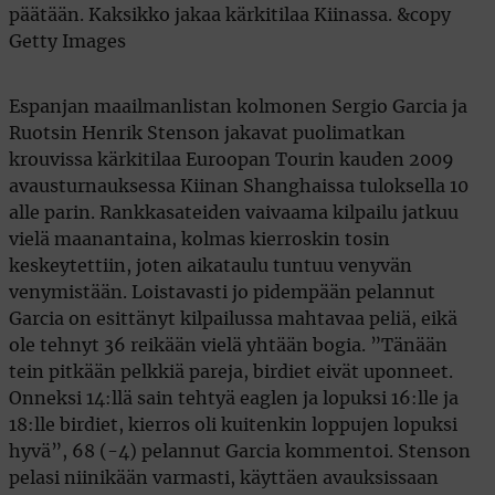
Espanjan maailmanlistan kolmonen Sergio Garcia ja
Ruotsin Henrik Stenson jakavat puolimatkan
krouvissa kärkitilaa Euroopan Tourin kauden 2009
avausturnauksessa Kiinan Shanghaissa tuloksella 10
alle parin. Rankkasateiden vaivaama kilpailu jatkuu
vielä maanantaina, kolmas kierroskin tosin
keskeytettiin, joten aikataulu tuntuu venyvän
venymistään. Loistavasti jo pidempään pelannut
Garcia on esittänyt kilpailussa mahtavaa peliä, eikä
ole tehnyt 36 reikään vielä yhtään bogia. ”Tänään
tein pitkään pelkkiä pareja, birdiet eivät uponneet.
Onneksi 14:llä sain tehtyä eaglen ja lopuksi 16:lle ja
18:lle birdiet, kierros oli kuitenkin loppujen lopuksi
hyvä”, 68 (-4) pelannut Garcia kommentoi. Stenson
pelasi niinikään varmasti, käyttäen avauksissaan