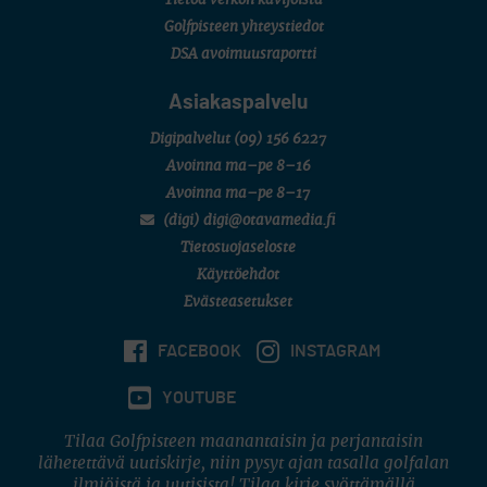
Tietoa verkon kävijöistä
Golfpisteen yhteystiedot
DSA avoimuusraportti
Asiakaspalvelu
Digipalvelut
(09) 156 6227
Avoinna ma–pe 8–16
Avoinna ma–pe 8–17
(digi) digi@otavamedia.fi
Tietosuojaseloste
Käyttöehdot
Evästeasetukset
FACEBOOK
INSTAGRAM
YOUTUBE
Tilaa Golfpisteen maanantaisin ja perjantaisin
lähetettävä uutiskirje, niin pysyt ajan tasalla golfalan
ilmiöistä ja uutisista! Tilaa kirje syöttämällä