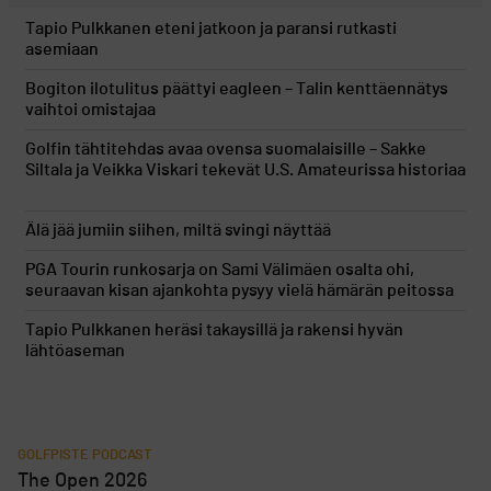
Tapio Pulkkanen eteni jatkoon ja paransi rutkasti
asemiaan
Bogiton ilotulitus päättyi eagleen – Talin kenttäennätys
vaihtoi omistajaa
Golfin tähtitehdas avaa ovensa suomalaisille – Sakke
Siltala ja Veikka Viskari tekevät U.S. Amateurissa historiaa
Älä jää jumiin siihen, miltä svingi näyttää
PGA Tourin runkosarja on Sami Välimäen osalta ohi,
seuraavan kisan ajankohta pysyy vielä hämärän peitossa
Tapio Pulkkanen heräsi takaysillä ja rakensi hyvän
lähtöaseman
GOLFPISTE PODCAST
The Open 2026