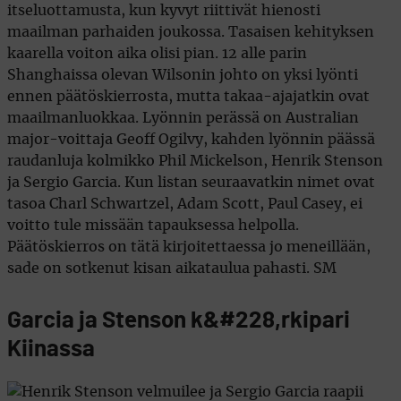
itseluottamusta, kun kyvyt riittivät hienosti
maailman parhaiden joukossa. Tasaisen kehityksen
kaarella voiton aika olisi pian. 12 alle parin
Shanghaissa olevan Wilsonin johto on yksi lyönti
ennen päätöskierrosta, mutta takaa-ajajatkin ovat
maailmanluokkaa. Lyönnin perässä on Australian
major-voittaja Geoff Ogilvy, kahden lyönnin päässä
raudanluja kolmikko Phil Mickelson, Henrik Stenson
ja Sergio Garcia. Kun listan seuraavatkin nimet ovat
tasoa Charl Schwartzel, Adam Scott, Paul Casey, ei
voitto tule missään tapauksessa helpolla.
Päätöskierros on tätä kirjoitettaessa jo meneillään,
sade on sotkenut kisan aikataulua pahasti. SM
Garcia ja Stenson k&#228,rkipari
Kiinassa