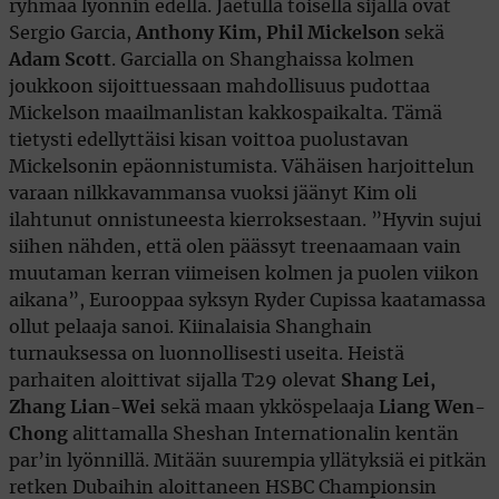
ryhmää lyönnin edellä. Jaetulla toisella sijalla ovat
Sergio Garcia,
Anthony Kim, Phil Mickelson
sekä
Adam Scott
. Garcialla on Shanghaissa kolmen
joukkoon sijoittuessaan mahdollisuus pudottaa
Mickelson maailmanlistan kakkospaikalta. Tämä
tietysti edellyttäisi kisan voittoa puolustavan
Mickelsonin epäonnistumista. Vähäisen harjoittelun
varaan nilkkavammansa vuoksi jäänyt Kim oli
ilahtunut onnistuneesta kierroksestaan. ”Hyvin sujui
siihen nähden, että olen päässyt treenaamaan vain
muutaman kerran viimeisen kolmen ja puolen viikon
aikana”, Eurooppaa syksyn Ryder Cupissa kaatamassa
ollut pelaaja sanoi. Kiinalaisia Shanghain
turnauksessa on luonnollisesti useita. Heistä
parhaiten aloittivat sijalla T29 olevat
Shang Lei,
Zhang Lian-Wei
sekä maan ykköspelaaja
Liang Wen-
Chong
alittamalla Sheshan Internationalin kentän
par’in lyönnillä. Mitään suurempia yllätyksiä ei pitkän
retken Dubaihin aloittaneen HSBC Championsin