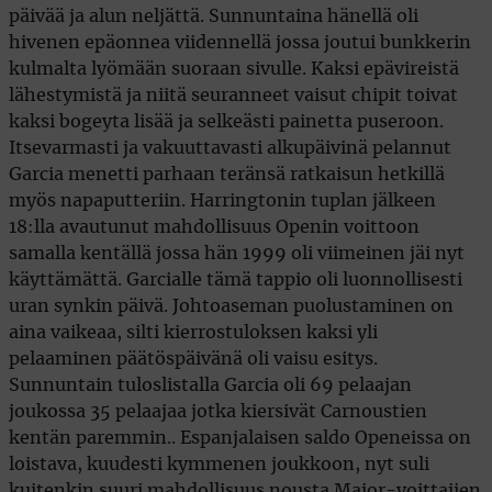
päivää ja alun neljättä. Sunnuntaina hänellä oli
hivenen epäonnea viidennellä jossa joutui bunkkerin
kulmalta lyömään suoraan sivulle. Kaksi epävireistä
lähestymistä ja niitä seuranneet vaisut chipit toivat
kaksi bogeyta lisää ja selkeästi painetta puseroon.
Itsevarmasti ja vakuuttavasti alkupäivinä pelannut
Garcia menetti parhaan teränsä ratkaisun hetkillä
myös napaputteriin. Harringtonin tuplan jälkeen
18:lla avautunut mahdollisuus Openin voittoon
samalla kentällä jossa hän 1999 oli viimeinen jäi nyt
käyttämättä. Garcialle tämä tappio oli luonnollisesti
uran synkin päivä. Johtoaseman puolustaminen on
aina vaikeaa, silti kierrostuloksen kaksi yli
pelaaminen päätöspäivänä oli vaisu esitys.
Sunnuntain tuloslistalla Garcia oli 69 pelaajan
joukossa 35 pelaajaa jotka kiersivät Carnoustien
kentän paremmin.. Espanjalaisen saldo Openeissa on
loistava, kuudesti kymmenen joukkoon, nyt suli
kuitenkin suuri mahdollisuus nousta Major-voittajien