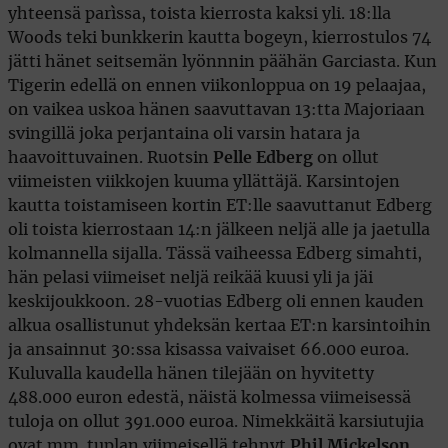
yhteensä parìssa, toista kierrosta kaksi yli. 18:lla
Woods teki bunkkerin kautta bogeyn, kierrostulos 74
jätti hänet seitsemän lyönnnin päähän Garciasta. Kun
Tigerin edellä on ennen viikonloppua on 19 pelaajaa,
on vaikea uskoa hänen saavuttavan 13:tta Majoriaan
svingillä joka perjantaina oli varsin hatara ja
haavoittuvainen. Ruotsin
Pelle Edberg
on ollut
viimeisten viikkojen kuuma yllättäjä. Karsintojen
kautta toistamiseen kortin ET:lle saavuttanut Edberg
oli toista kierrostaan 14:n jälkeen neljä alle ja jaetulla
kolmannella sijalla. Tässä vaiheessa Edberg simahti,
hän pelasi viimeiset neljä reikää kuusi yli ja jäi
keskijoukkoon. 28-vuotias Edberg oli ennen kauden
alkua osallistunut yhdeksän kertaa ET:n karsintoihin
ja ansainnut 30:ssa kisassa vaivaiset 66.000 euroa.
Kuluvalla kaudella hänen tilejään on hyvitetty
488.000 euron edestä, näistä kolmessa viimeisessä
tuloja on ollut 391.000 euroa. Nimekkäitä karsiutujia
ovat mm. tuplan viimeisellä tehnyt
Phil Mickelson