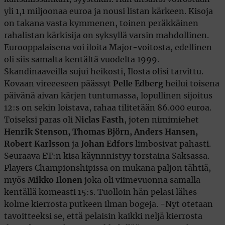
yli 1,1 miljoonaa euroa ja nousi listan kärkeen. Kisoja
on takana vasta kymmenen, toinen peräkkäinen
rahalistan kärkisija on syksyllä varsin mahdollinen.
Eurooppalaisena voi iloita Major-voitosta, edellinen
oli siis samalta kentältä vuodelta 1999.
Skandinaaveilla sujui heikosti, Ilosta olisi tarvittu.
Kovaan vireeeseen päässyt
Pelle Edberg
heilui toisena
päivänä aivan kärjen tuntumassa, lopullinen sijoitus
12:s on sekin loistava, rahaa tilitetään 86.000 euroa.
Toiseksi paras oli
Niclas Fasth
, joten nimimiehet
Henrik Stenson, Thomas Björn, Anders Hansen,
Robert Karlsson
ja
Johan Edfors
limbosivat pahasti.
Seuraava ET:n kisa käynnnistyy torstaina Saksassa.
Players Championshipissa on mukana paljon tähtiä,
myös
Mikko Ilonen
joka oli viimevuonna samalla
kentällä komeasti 15:s. Tuolloin hän pelasi lähes
kolme kierrosta putkeen ilman bogeja. -Nyt otetaan
tavoitteeksi se, että pelaisin kaikki neljä kierrosta