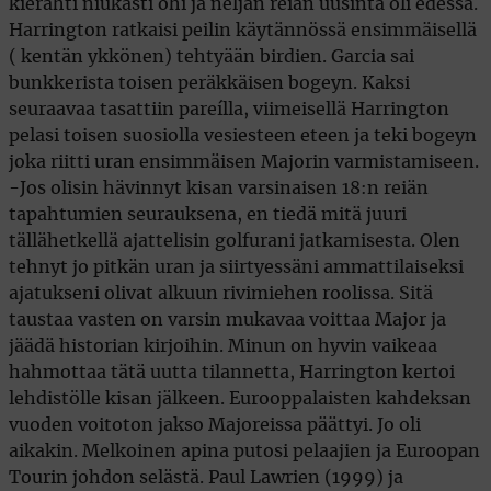
kierähti niukasti ohi ja neljän reiän uusinta oli edessä.
Harrington ratkaisi peilin käytännössä ensimmäisellä
( kentän ykkönen) tehtyään birdien. Garcia sai
bunkkerista toisen peräkkäisen bogeyn. Kaksi
seuraavaa tasattiin pareílla, viimeisellä Harrington
pelasi toisen suosiolla vesiesteen eteen ja teki bogeyn
joka riitti uran ensimmäisen Majorin varmistamiseen.
-Jos olisin hävinnyt kisan varsinaisen 18:n reiän
tapahtumien seurauksena, en tiedä mitä juuri
tällähetkellä ajattelisin golfurani jatkamisesta. Olen
tehnyt jo pitkän uran ja siirtyessäni ammattilaiseksi
ajatukseni olivat alkuun rivimiehen roolissa. Sitä
taustaa vasten on varsin mukavaa voittaa Major ja
jäädä historian kirjoihin. Minun on hyvin vaikeaa
hahmottaa tätä uutta tilannetta, Harrington kertoi
lehdistölle kisan jälkeen. Eurooppalaisten kahdeksan
vuoden voitoton jakso Majoreissa päättyi. Jo oli
aikakin. Melkoinen apina putosi pelaajien ja Euroopan
Tourin johdon selästä. Paul Lawrien (1999) ja