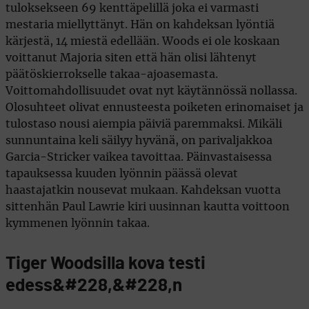
tuloksekseen 69 kenttäpelillä joka ei varmasti
mestaria miellyttänyt. Hän on kahdeksan lyöntiä
kärjestä, 14 miestä edellään. Woods ei ole koskaan
voittanut Majoria siten että hän olisi lähtenyt
päätöskierrokselle takaa-ajoasemasta.
Voittomahdollisuudet ovat nyt käytännössä nollassa.
Olosuhteet olivat ennusteesta poiketen erinomaiset ja
tulostaso nousi aiempia päiviä paremmaksi. Mikäli
sunnuntaina keli säilyy hyvänä, on parivaljakkoa
Garcia-Stricker vaikea tavoittaa. Päinvastaisessa
tapauksessa kuuden lyönnin päässä olevat
haastajatkin nousevat mukaan. Kahdeksan vuotta
sittenhän Paul Lawrie kiri uusinnan kautta voittoon
kymmenen lyönnin takaa.
Tiger Woodsilla kova testi
edess&#228,&#228,n