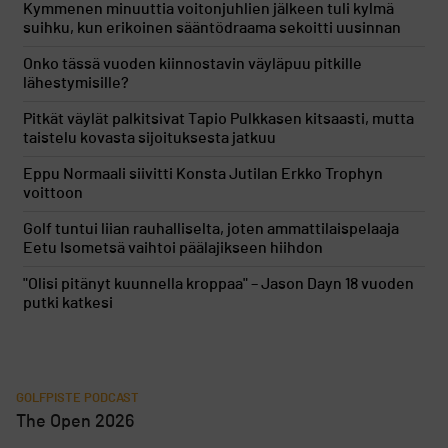
Kymmenen minuuttia voitonjuhlien jälkeen tuli kylmä
suihku, kun erikoinen sääntödraama sekoitti uusinnan
Onko tässä vuoden kiinnostavin väyläpuu pitkille
lähestymisille?
Pitkät väylät palkitsivat Tapio Pulkkasen kitsaasti, mutta
taistelu kovasta sijoituksesta jatkuu
Eppu Normaali siivitti Konsta Jutilan Erkko Trophyn
voittoon
Golf tuntui liian rauhalliselta, joten ammattilaispelaaja
Eetu Isometsä vaihtoi päälajikseen hiihdon
"Olisi pitänyt kuunnella kroppaa" – Jason Dayn 18 vuoden
putki katkesi
GOLFPISTE PODCAST
The Open 2026