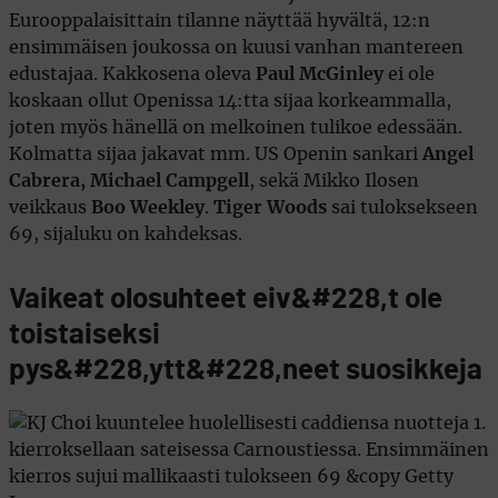
Eurooppalaisittain tilanne näyttää hyvältä, 12:n
ensimmäisen joukossa on kuusi vanhan mantereen
edustajaa. Kakkosena oleva
Paul McGinley
ei ole
koskaan ollut Openissa 14:tta sijaa korkeammalla,
joten myös hänellä on melkoinen tulikoe edessään.
Kolmatta sijaa jakavat mm. US Openin sankari
Angel
Cabrera, Michael Campgell
, sekä Mikko Ilosen
veikkaus
Boo Weekley
.
Tiger Woods
sai tuloksekseen
69, sijaluku on kahdeksas.
Vaikeat olosuhteet eiv&#228,t ole
toistaiseksi
pys&#228,ytt&#228,neet suosikkeja