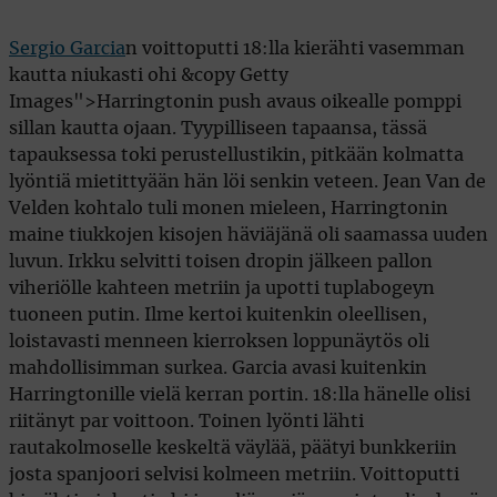
Sergio Garcia
n voittoputti 18:lla kierähti vasemman
kautta niukasti ohi &copy Getty
Images">Harringtonin push avaus oikealle pomppi
sillan kautta ojaan. Tyypilliseen tapaansa, tässä
tapauksessa toki perustellustikin, pitkään kolmatta
lyöntiä mietittyään hän löi senkin veteen. Jean Van de
Velden kohtalo tuli monen mieleen, Harringtonin
maine tiukkojen kisojen häviäjänä oli saamassa uuden
luvun. Irkku selvitti toisen dropin jälkeen pallon
viheriölle kahteen metriin ja upotti tuplabogeyn
tuoneen putin. Ilme kertoi kuitenkin oleellisen,
loistavasti menneen kierroksen loppunäytös oli
mahdollisimman surkea. Garcia avasi kuitenkin
Harringtonille vielä kerran portin. 18:lla hänelle olisi
riitänyt par voittoon. Toinen lyönti lähti
rautakolmoselle keskeltä väylää, päätyi bunkkeriin
josta spanjoori selvisi kolmeen metriin. Voittoputti