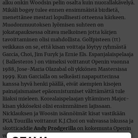
alku onkin Woodsin pelin osalta kuin nuorallakävelyä.
Mikäli bogey tulee ennen ensimmäistä birdietä,
menettänee mestari lopullisesti otteensa kärkeen.
Muodonmuutoksen lyömisen suhteen on
jokatapauksessa oltava melkoinen jotta kärjen
tavoittaminen olisi mahdollista. Golfpisteen (tt)
veikkaus on se, että kisan voittaja löytyy ryhmästä
Garcia, Choi, Jim Furyk ja Ernie Els. Espanjalaispelaaja
( Ballesteros ) on viimeksi voittanut Openin vuonna
1988, Jose-Maria Olazabal oli ykkönen Mastersissa
1999. Kun Garcialla on selkeästi napaputterinsa
kanssa hyvä henki päällä, eivät aiempien kisojen
painajaismaiset epäonnistumiset välttämättä tule
liiaksi mieleen. Korealaispelaajan yltäminen Major-
kisan ykköseksi olisi ensimmäinen lajissaan.
Nicklauksen ja Woosin isännöimät kisat vastikään
PGA Tourilla voittanut K.J.Choi on vahvassa iskussa ja
skotticaddie
Andy Prodgerilla
on kokemusta Openin
voittamisesta Nick Faldon apuna.
Jim Furyk
on