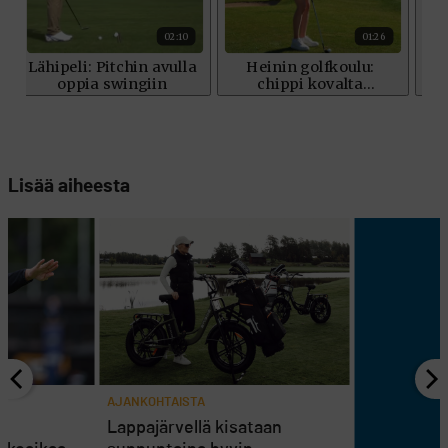
Lisää aiheesta
AJANKOHTAISTA
en
Lappajärvellä kisataan