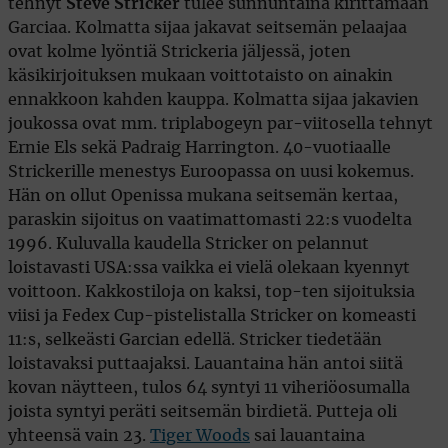
tehnyt
Steve Stricker
tulee sunnuntaina kirittämään
Garciaa. Kolmatta sijaa jakavat seitsemän pelaajaa
ovat kolme lyöntiä Strickeria jäljessä, joten
käsikirjoituksen mukaan voittotaisto on ainakin
ennakkoon kahden kauppa. Kolmatta sijaa jakavien
joukossa ovat mm. triplabogeyn par-viitosella tehnyt
Ernie Els sekä Padraig Harrington. 40-vuotiaalle
Strickerille menestys Euroopassa on uusi kokemus.
Hän on ollut Openissa mukana seitsemän kertaa,
paraskin sijoitus on vaatimattomasti 22:s vuodelta
1996. Kuluvalla kaudella Stricker on pelannut
loistavasti USA:ssa vaikka ei vielä olekaan kyennyt
voittoon. Kakkostiloja on kaksi, top-ten sijoituksia
viisi ja Fedex Cup-pistelistalla Stricker on komeasti
11:s, selkeästi Garcian edellä. Stricker tiedetään
loistavaksi puttaajaksi. Lauantaina hän antoi siitä
kovan näytteen, tulos 64 syntyi 11 viheriöosumalla
joista syntyi peräti seitsemän birdietä. Putteja oli
yhteensä vain 23.
Tiger Woods
sai lauantaina