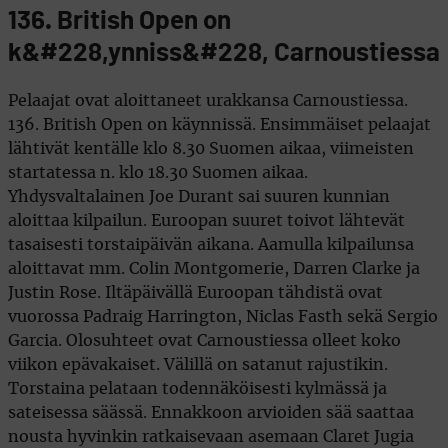
136. British Open on
k&#228,ynniss&#228, Carnoustiessa
Pelaajat ovat aloittaneet urakkansa Carnoustiessa.
136. British Open on käynnissä. Ensimmäiset pelaajat
lähtivät kentälle klo 8.30 Suomen aikaa, viimeisten
startatessa n. klo 18.30 Suomen aikaa.
Yhdysvaltalainen Joe Durant sai suuren kunnian
aloittaa kilpailun. Euroopan suuret toivot lähtevät
tasaisesti torstaipäivän aikana. Aamulla kilpailunsa
aloittavat mm. Colin Montgomerie, Darren Clarke ja
Justin Rose. Iltäpäivällä Euroopan tähdistä ovat
vuorossa Padraig Harrington, Niclas Fasth sekä Sergio
Garcia. Olosuhteet ovat Carnoustiessa olleet koko
viikon epävakaiset. Välillä on satanut rajustikin.
Torstaina pelataan todennäköisesti kylmässä ja
sateisessa säässä. Ennakkoon arvioiden sää saattaa
nousta hyvinkin ratkaisevaan asemaan Claret Jugia