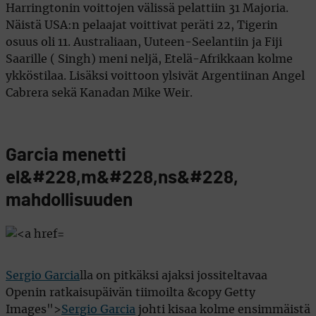
Harringtonin voittojen välissä pelattiin 31 Majoria.
Näistä USA:n pelaajat voittivat peräti 22, Tigerin
osuus oli 11. Australiaan, Uuteen-Seelantiin ja Fiji
Saarille ( Singh) meni neljä, Etelä-Afrikkaan kolme
ykköstilaa. Lisäksi voittoon ylsivät Argentiinan Angel
Cabrera sekä Kanadan Mike Weir.
Garcia menetti
el&#228,m&#228,ns&#228,
mahdollisuuden
Sergio Garcia
lla on pitkäksi ajaksi jossiteltavaa
Openin ratkaisupäivän tiimoilta &copy Getty
Images">
Sergio Garcia
johti kisaa kolme ensimmäistä