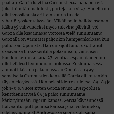
päähän. Garcia käyttää Carnoustiessa napaputteria
joka toimikin mainiosti, putteja kertyi 27. Hänellä on
ollut vuosikausia erittäin suuria tuskia
viheriötyöskentelyssään. Mikäli pelin heikko osanen
kääntyý vahvuudeksi myös tulevina päivinä, voi
Garcia olla kisaamassa voitosta vielä sunnuntaina.
Garcialla on varmasti paljonkin hampaankolossa kun
puhutaan Openista. Hän on sijoittunut osoittanut
osaavansa links-kentillä pelaamisen, viimeisen
kuuden kerran aikana 27-vuotias espanjalainen on
ollut viidesti kymmenen joukossa. Ensimmäisessä
ammattilaisena pelaamassaan Openissa 1999
samaisella Carnoustien kentällä Garcia oli kuitenkin
täysin eksyksissä. Hän pelasi kíerrostulokset 89-83 ja
joli 150:s. Vuosi sitten Garcia sivusi Liverpoolissa
kenttäennätystä 65 ja pääsi sunnuntaina
kärkiryhmään Tigerin kanssa. Garcia käytännössä
halvaantui puttipelinsä kanssa ja jäi viidenneksi,
edellisvuonna St.Andrewsissa sijoitus oli sama.