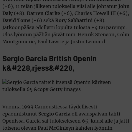
(+6), 11 reiän jälkeen tuloksella viisi alle johtanut
John
Daly
(+8),
Darren Clarke
(+6), Charles Howell III (+6),
David Toms
(+6) sekä
Rory Sabbattini
(+8).
Jatkoonpääsy edellytti lopulta tulosta +4 tai parempi.
Ulos lyönnin päähän jäivät mm. Henrik Stenson, Colin
Montgomerie, Paul Lawrie ja Justin Leonard.
Sergio Garcia British Openin
k&#228,rjess&#228,
Vuonna 1999 Carnoustiessa täydellisesti
epäonnistunut
Sergio Garcia
oli avauspäivän tähti
Openissa. Garcia sai tuloksekseen 65, kuusi alle ja jätti
toisena olevan Paul McGinleyn kahden lyönnin