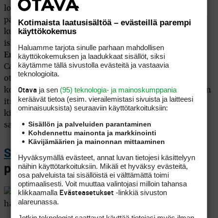
loistava tuulipelaaja ja hiekkakuopissa yksi
parhaista.Maailmanlistan kolmonen on jäänyt
Kotimaista laatusisältöä – evästeillä parempi
käyttökokemus
kuluvalla kaudella vielä ilman voittoja. Hän on hyvä
iskemään takaa eikä anna yhtään lyöntiä ilmaiseksi.
Haluamme tarjota sinulle parhaan mahdollisen
Ernie Elsilla
on nelikosta eniten kokemusta
käyttökokemuksen ja laadukkaat sisällöt, siksi
käytämme tällä sivustolla evästeitä ja vastaavia
Carnoustien kentästä, hän on pelannut sen useaan
teknologioita.
otteeseen Dunhill Links-kisassa. Loch Lomondin
ja sen
(95) teknologia- ja mainoskumppania
kolmas tila antoi etelä-afrikkalaiselle varmasti paljon
Otava
keräävät tietoa (esim. vierailemis­tasi sivuista ja laitteesi
itseluottamusta. Paineitakaan ei pitäisi olla, kolmas
ominaisuuk­sista) seuraaviin käyttötarkoituksiin:
kierros näyttää pitkälti sen, onko ”big easy” valmis
Sisällön ja palveluiden parantaminen
saavuttamaan uransa neljännen Majorin.
Kohdennettu mainonta ja markkinointi
Kävijämäärien ja mainonnan mittaaminen
Sergio Garcia
n johto
Hyväksymällä evästeet, annat luvan tietojesi käsittelyyn
näihin käyttötarkoituksiin. Mikäli et hyväksy evästeitä,
pit&#228,&#228, Openissa
osa palveluista tai sisällöistä ei välttämättä toimi
optimaalisesti. Voit muuttaa valintojasi milloin tahansa
klikkaamalla
-linkkiä sivuston
Evästeasetukset
alareunassa.
Jotkin teknologiat saattavat käyttää tietojasi myös ilman