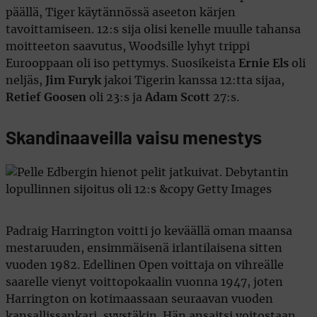
päällä, Tiger käytännössä aseeton kärjen
tavoittamiseen. 12:s sija olisi kenelle muulle tahansa
moitteeton saavutus, Woodsille lyhyt trippi
Eurooppaan oli iso pettymys. Suosikeista
Ernie Els
oli
neljäs,
Jim Furyk
jakoi Tigerin kanssa 12:tta sijaa,
Retief Goosen
oli 23:s ja
Adam Scott
27:s.
Skandinaaveilla vaisu menestys
Padraig Harrington voitti jo keväällä oman maansa
mestaruuden, ensimmäisenä irlantilaisena sitten
vuoden 1982. Edellinen Open voittaja on vihreälle
saarelle vienyt voittopokaalin vuonna 1947, joten
Harrington on kotimaassaan seuraavan vuoden
kansallissankari, syystäkin. Hän ansaitsi voitostaan