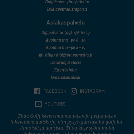
Golfpisteen yhteystiedot
DSA avoimuusraportti
Asiakaspalvelu
Digipalvelut
(09) 156 6227
Avoinna ma–pe 8–16
Avoinna ma–pe 8–17
(digi) digi@otavamedia.fi
Tietosuojaseloste
Käyttöehdot
Evästeasetukset
FACEBOOK
INSTAGRAM
YOUTUBE
Tilaa Golfpisteen maanantaisin ja perjantaisin
lähetettävä uutiskirje, niin pysyt ajan tasalla golfalan
ilmiöistä ja uutisista! Tilaa kirje syöttämällä