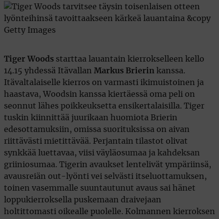
Tiger Woods
starttaa lauantain kierrokselleen kello
14.15 yhdessä Itävallan
Markus Brierin
kanssa.
Itävaltalaiselle kierros on varmasti ikimuistoinen ja
haastava, Woodsin kanssa kiertäessä oma peli on
seonnut lähes poikkeuksetta ensikertalaisilla. Tiger
tuskin kiinnittää juurikaan huomiota Brierin
edesottamuksiin, omissa suorituksissa on aivan
riittävästi mietittävää. Perjantain tilastot olivat
synkkää luettavaa, viisi väyläosumaa ja kahdeksan
griiniosumaa. Tigerin avaukset lentelivät ympäriinsä,
avausreiän out-lyönti vei selvästi itseluottamuksen,
toinen vasemmalle suuntautunut avaus sai hänet
loppukierroksella puskemaan draivejaan
holtittomasti oikealle puolelle. Kolmannen kierroksen