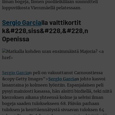
ilman bogeja, Ilonen puolileikillään suunnitteli
loppuviikosta Vierumäellä pelatessaan.
Sergio Garcia
lla valttikortit
k&#228,siss&#228,&#228,n
Openissa
Sergio Garcia
n peli on vakuuttanut Carnoustiessa
&copy Getty Images">
Sergio Garcia
n
johto kasvoi
lauantaina jo kolmeen lyöntiin. Espanjalaisen peli
pysyi mainiosti kasassa, hän aloitti birdiellä, teki niitä
kierroksen aikana yhteensä kolme ja selvisi ilman
bogeja saaden tuloksekseen 68. Päivän parhaan
tuloksen ja kenttäennätystä sivuavan tuloksen 64