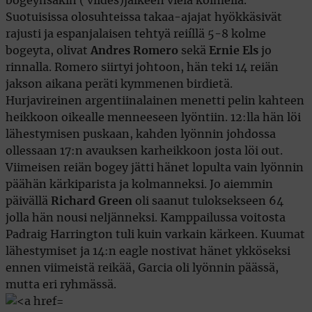
bogeynsakin ( viides)jälkeen vielä kolmella.
Suotuisissa olosuhteissa takaa-ajajat hyökkäsivät
rajusti ja espanjalaisen tehtyä reiíllä 5-8 kolme
bogeyta, olivat
Andres Romero
sekä
Ernie Els
jo
rinnalla. Romero siirtyi johtoon, hän teki 14 reiän
jakson aikana peräti kymmenen birdietä.
Hurjavireinen argentiinalainen menetti pelin kahteen
heikkoon oikealle menneeseen lyöntiin. 12:lla hän löi
lähestymisen puskaan, kahden lyönnin johdossa
ollessaan 17:n avauksen karheikkoon josta löi out.
Viimeisen reiän bogey jätti hänet lopulta vain lyönnin
päähän kärkiparista ja kolmanneksi. Jo aiemmin
päivällä
Richard Green
oli saanut tuloksekseen 64
jolla hän nousi neljänneksi. Kamppailussa voitosta
Padraig Harrington tuli kuin varkain kärkeen. Kuumat
lähestymiset ja 14:n eagle nostivat hänet ykköseksi
ennen viimeistä reikää, Garcia oli lyönnin päässä,
mutta eri ryhmässä.