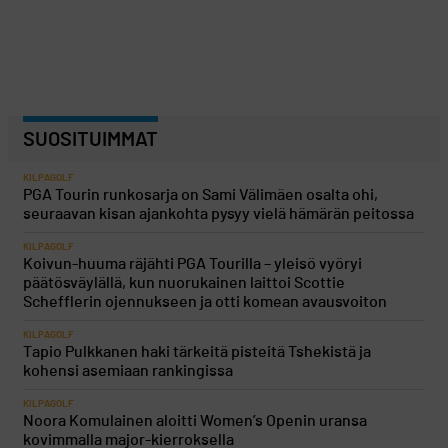
SUOSITUIMMAT
KILPAGOLF
PGA Tourin runkosarja on Sami Välimäen osalta ohi,
seuraavan kisan ajankohta pysyy vielä hämärän peitossa
KILPAGOLF
Koivun-huuma räjähti PGA Tourilla – yleisö vyöryi
päätösväylällä, kun nuorukainen laittoi Scottie
Schefflerin ojennukseen ja otti komean avausvoiton
KILPAGOLF
Tapio Pulkkanen haki tärkeitä pisteitä Tshekistä ja
kohensi asemiaan rankingissa
KILPAGOLF
Noora Komulainen aloitti Women’s Openin uransa
kovimmalla major-kierroksella