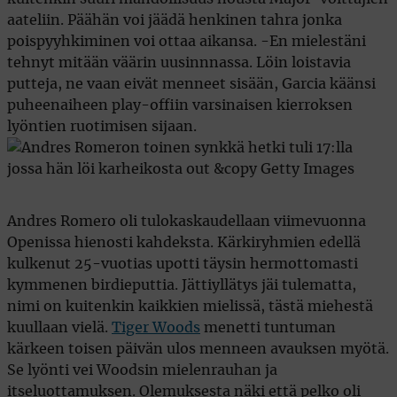
aateliin. Päähän voi jäädä henkinen tahra jonka
poispyyhkiminen voi ottaa aikansa. -En mielestäni
tehnyt mitään väärin uusinnnassa. Löin loistavia
putteja, ne vaan eivät menneet sisään, Garcia käänsi
puheenaiheen play-offiin varsinaisen kierroksen
lyöntien ruotimisen sijaan.
Andres Romero oli tulokaskaudellaan viimevuonna
Openissa hienosti kahdeksta. Kärkiryhmien edellä
kulkenut 25-vuotias upotti täysin hermottomasti
kymmenen birdieputtia. Jättiyllätys jäi tulematta,
nimi on kuitenkin kaikkien mielissä, tästä miehestä
kuullaan vielä.
Tiger Woods
menetti tuntuman
kärkeen toisen päivän ulos menneen avauksen myötä.
Se lyönti vei Woodsin mielenrauhan ja
itseluottamuksen. Olemuksesta näki että pelko oli