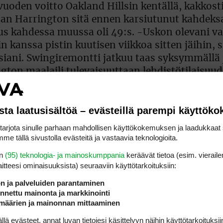
vuoden voitto Oakland Hillsin kentällä, kakkost
lihan Harrington sitä ennen karsiutunut kahdeks
tus kahdessa muussa oli 49:s. -Uskon olevani v
 kanssa pistin kuutisen viikkoa sitten jäihin, si
iani. Swingiremontti jatkuu taas syksymmällä 
gton maalaili tulevaisuuttaan lehdistötilaisuu
sta laatusisältöä – evästeillä parempi käyttök
rjota sinulle parhaan mahdollisen käyttökokemuksen ja laadukkaat s
me tällä sivustolla evästeitä ja vastaavia teknologioita.
en
(95) teknologia- ja mainoskumppania
keräävät tietoa (esim. vieraile
laitteesi ominaisuuk­sista) seuraaviin käyttötarkoituksiin:
ön ja palveluiden parantaminen
nettu mainonta ja markkinointi
määrien ja mainonnan mittaaminen
 evästeet, annat luvan tietojesi käsittelyyn näihin käyttötarkoituksiin