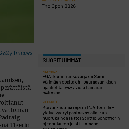
The Open 2026
etty Images
SUOSITUIMMAT
KILPAGOLF
PGA Tourin runkosarja on Sami
aamisen,
Välimäen osalta ohi, seuraavan kisan
 perättäistä
ajankohta pysyy vielä hämärän
peitossa
ne
voittanut
KILPAGOLF
Koivun-huuma räjähti PGA Tourilla –
aivattoman
yleisö vyöryi päätösväylällä, kun
Padraig
nuorukainen laittoi Scottie Schefflerin
ojennukseen ja otti komean
enä Tigerin