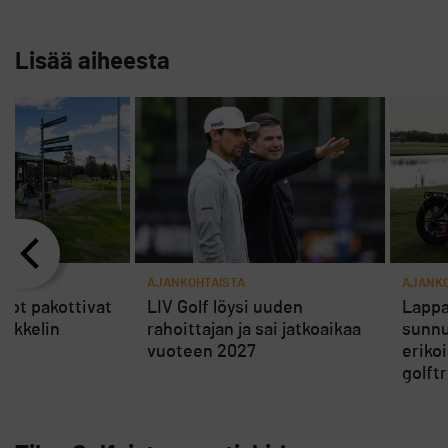
Lisää aiheesta
AJANKOHTAISTA
AJANKO
rot pakottivat
LIV Golf löysi uuden
Lappa
ikkelin
rahoittajan ja sai jatkoaikaa
sunnu
vuoteen 2027
eriko
golft