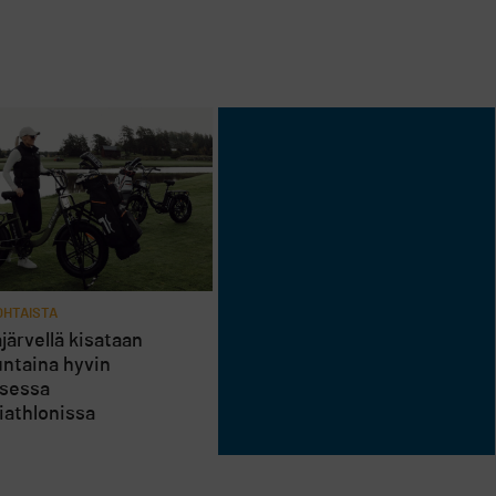
HTAISTA
järvellä kisataan
ntaina hyvin
isessa
riathlonissa