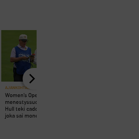
AJANKOHTAISTA
AJANKOHTAISTA
8
Women’s Openin
Loppuviikosta pelatta
menestyssuosikki Charley
Short Course SM-kisa
Hull teki caddielleen pilan,
kärsivät osallistujien
joka sai monet suuttumaan
vähyydestä