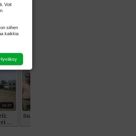
i. Voit
on
 on siihen
aa kaikkia
Hyväksy