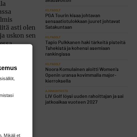
avausvoiton
ila
KILPAGOLF
assa
PGA Tourin kisaa johtavan
almis
sensaatiotulokkaan juuret johtavat
Satakuntaan
itä asti olen
ja uskon sen
KILPAGOLF
Tapio Pulkkanen haki tärkeitä pisteitä
dessa
Tshekistä ja kohensi asemiaan
rankingissa
KILPAGOLF
okemus
Noora Komulainen aloitti Women’s
Openin uransa kovimmalla major-
isällöt,
kierroksella
AJANKOHTAISTA
mis­tasi
LIV Golf löysi uuden rahoittajan ja sai
jatkoaikaa vuoteen 2027
. Mikäli et