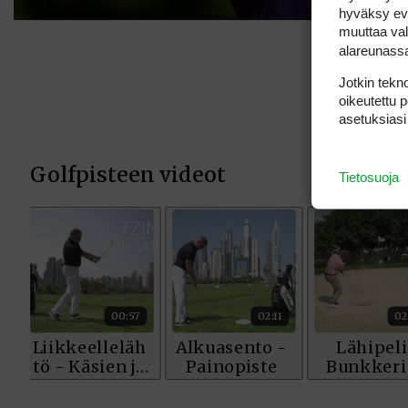
hyväksy eväs
muuttaa val
alareunass
Jotkin tekno
oikeutettu 
asetuksiasi
Tietosuoja