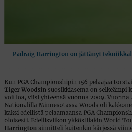
Padraig Harrington on jättänyt tekniikkah
Kun PGA Championshipin 156 pelaajaa torsta
Tiger Woodsin
suosikkiasema on selkeämpi kui
voittoa, viisi yhteensä vuonna 2009. Vuonna 
Nationalilla Minnesotassa Woods oli kakkon
kaksi edellistä pelaamaansa PGA Championsh
oloisesti. Edellisviikon ykköstilakin World Tou
Harrington
sinnitteli kuitenkin kärjessä viim