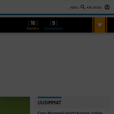
HAKU
KIRJAUDU
[
16
]
[
9
]
Kilpailua
Suomalaista
UUSIMMAT
Eppu Normaali siivitti Konsta Jutilan