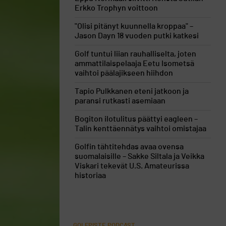
Erkko Trophyn voittoon
"Olisi pitänyt kuunnella kroppaa" –
Jason Dayn 18 vuoden putki katkesi
Golf tuntui liian rauhalliselta, joten
ammattilaispelaaja Eetu Isometsä
vaihtoi päälajikseen hiihdon
Tapio Pulkkanen eteni jatkoon ja
paransi rutkasti asemiaan
Bogiton ilotulitus päättyi eagleen –
Talin kenttäennätys vaihtoi omistajaa
Golfin tähtitehdas avaa ovensa
suomalaisille – Sakke Siltala ja Veikka
Viskari tekevät U.S. Amateurissa
historiaa
GOLFPISTE PODCAST