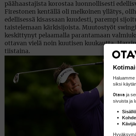
päähaastajista korostaa luonnollisesti edellis
Firestonen kentällä oli melkoinen yllätys, o
edellisessä kisassaan kuudesti, parempi sijoi
taistelemaan kärkisijoista. Muutostyöt swingin
keskittynyt pelaamalla parantamaan valmiuks
ottavan vielä noin kuutisen kuukautta, Harrin
tiistaina.
Kotimai
Haluamme ta
siksi käytäm
ja s
Otava
sivuista ja 
Sisäll
Kohden
Kävijä
Hyväksymällä