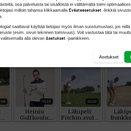
teitä, osa palveluista tai sisällöistä ei välttämättä toimi optimaalisest
intojasi milloin tahansa klikkaamalla
-linkkiä sivust
Evästeasetukset
a.
logiat saattavat käyttää tietojasi myös ilman suostumustasi, jos niillä
peruste (esim. sivun tekninen toimivuus). Voit vastustaa tätä tai muutt
 valitsemalla alla olevan
-painikkeen.
Asetukset
Asetukset