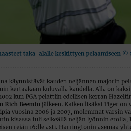
aasteet taka-alalle keskittyen pelaamiseen
© G
ina käynnistävät kauden neljännen majorin pel
n kertaakaan kuluvalla kaudella. Alla on kaksi
2002 kun PGA pelattiin edellisen kerran Hazelti
en
Rich Beemin
jälkeen. Kaiken lisäksi Tiger on 
ipia vuosina 2006 ja 2007, molemmat varsin v
rin kisassa tuli selkeällä neljän lyönnin erolla,
eisen reiän 16:lle asti. Harringtonin asemaa yht