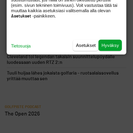
(esim. sivun tekninen toimivuus). Voit vastustaa tätä tai
Saku Ellilä otti kaiken ilon irti aamulähdöstä Erkko
muuttaa kaikkia asetuksiasi valitsemalla alla olevan
Trophyn avauspäivänä
-painikkeen.
Asetukset
PGA Tourin runkosarja on Sami Välimäen osalta ohi,
seuraavan kisan ajankohta pysyy vielä hämärän peitossa
LIV Golf löysi uuden rahoittajan ja sai jatkoaikaa vuoteen
Asetukset
Hyväksy
Tietosuoja
2027
Cleveland toi legendan takaisin suunnittelupöydälle
luodessaan uuden RTZ 2:n
Tuuli huijaa lähes jokaista golfaria – ruotsalaissovellus
yrittää muuttaa sen
GOLFPISTE PODCAST
The Open 2026