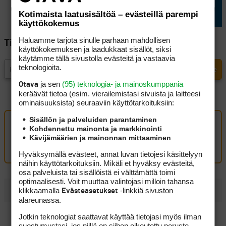
Kotimaista laatusisältöä – evästeillä parempi
käyttökokemus
Haluamme tarjota sinulle parhaan mahdollisen
Tilaa Golfpisteen uutiskirje
käyttökokemuksen ja laadukkaat sisällöt, siksi
käytämme tällä sivustolla evästeitä ja vastaavia
teknologioita.
ja sen
(95) teknologia- ja mainoskumppania
Otava
keräävät tietoa (esim. vierailemis­tasi sivuista ja laitteesi
ominaisuuk­sista) seuraaviin käyttötarkoituksiin:
Sisällön ja palveluiden parantaminen
Kohdennettu mainonta ja markkinointi
Oma kommentti
Kävijämäärien ja mainonnan mittaaminen
Kirjaudu sisään kommentoidaksesi
Hyväksymällä evästeet, annat luvan tietojesi käsittelyyn
näihin käyttötarkoituksiin. Mikäli et hyväksy evästeitä,
osa palveluista tai sisällöistä ei välttämättä toimi
optimaalisesti. Voit muuttaa valintojasi milloin tahansa
klikkaamalla
-linkkiä sivuston
UUSIMMAT
Evästeasetukset
alareunassa.
Tapio Pulkkanen heräsi takaysillä ja rakensi hyvän
Jotkin teknologiat saattavat käyttää tietojasi myös ilman
lähtöaseman
suostumustasi, jos niillä on siihen oikeutettu peruste