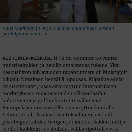
Harri Lindblom ja Pirjo Mäkinen onnittelivat toisiaan
parikilpailun voitosta.
on toiminut 20 vuotta
ALZHEIMER-KESKUSLIITTO
muistisairaiden ja heidän omaistensa tukena. Yksi
keskusliiton juhlavuoden tapahtumista oli Muistigolf
kilpailu Nevaksen kentällä Sipoossa. Kilpailua edelsi
miniseminaari, jossa syvennyttiin kuntoutuksen
merkitykseen muistisairaiden elämänlaadun
kohottajana ja golfiin kuntoutusvälineenä.
Aamupalaseminaarin jälkeen siirryttiin kentälle.
Pelimuoto oli 18 reiän tasoituksellinen bestball
pistebogey kahden hengen joukkuein. Säiden haltija
ei ollut kaikkein suosiollisin, välillä ripotteli vettä