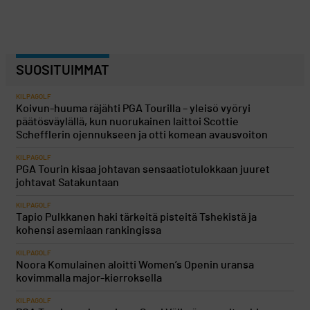
SUOSITUIMMAT
KILPAGOLF
Koivun-huuma räjähti PGA Tourilla – yleisö vyöryi
päätösväylällä, kun nuorukainen laittoi Scottie
Schefflerin ojennukseen ja otti komean avausvoiton
KILPAGOLF
PGA Tourin kisaa johtavan sensaatiotulokkaan juuret
johtavat Satakuntaan
KILPAGOLF
Tapio Pulkkanen haki tärkeitä pisteitä Tshekistä ja
kohensi asemiaan rankingissa
KILPAGOLF
Noora Komulainen aloitti Women’s Openin uransa
kovimmalla major-kierroksella
KILPAGOLF