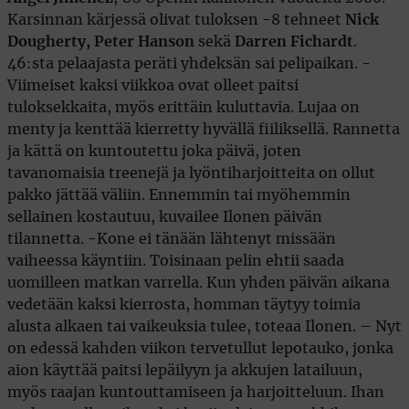
Karsinnan kärjessä olivat tuloksen -8 tehneet
Nick
Dougherty, Peter Hanson
sekä
Darren Fichardt
.
46:sta pelaajasta peräti yhdeksän sai pelipaikan. -
Viimeiset kaksi viikkoa ovat olleet paitsi
tuloksekkaita, myös erittäin kuluttavia. Lujaa on
menty ja kenttää kierretty hyvällä fiiliksellä. Rannetta
ja kättä on kuntoutettu joka päivä, joten
tavanomaisia treenejä ja lyöntiharjoitteita on ollut
pakko jättää väliin. Ennemmin tai myöhemmin
sellainen kostautuu, kuvailee Ilonen päivän
tilannetta. -Kone ei tänään lähtenyt missään
vaiheessa käyntiin. Toisinaan pelin ehtii saada
uomilleen matkan varrella. Kun yhden päivän aikana
vedetään kaksi kierrosta, homman täytyy toimia
alusta alkaen tai vaikeuksia tulee, toteaa Ilonen. – Nyt
on edessä kahden viikon tervetullut lepotauko, jonka
aion käyttää paitsi lepäilyyn ja akkujen latailuun,
myös raajan kuntouttamiseen ja harjoitteluun. Ihan