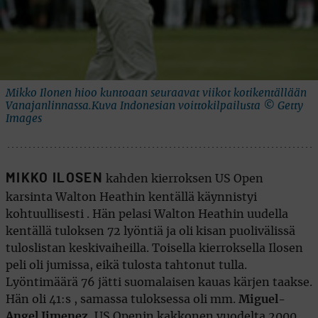
Mikko Ilonen hioo kuntoaan seuraavat viikot kotikentällään
Vanajanlinnassa.Kuva Indonesian voittokilpailusta © Getty
Images
MIKKO ILOSEN
kahden kierroksen US Open
karsinta Walton Heathin kentällä käynnistyi
kohtuullisesti . Hän pelasi Walton Heathin uudella
kentällä tuloksen 72 lyöntiä ja oli kisan puolivälissä
tuloslistan keskivaiheilla. Toisella kierroksella Ilosen
peli oli jumissa, eikä tulosta tahtonut tulla.
Lyöntimäärä 76 jätti suomalaisen kauas kärjen taakse.
Hän oli 41:s , samassa tuloksessa oli mm.
Miguel-
Angel Jimenez
, US Openin kakkonen vuodelta 2000.