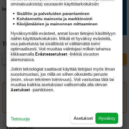
en
Lappajärvellä kisataan
ominaisuuk­sista) seuraaviin käyttötarkoituksiin:
atkoaikaa
sunnuntaina hyvin
Sisällön ja palveluiden parantaminen
erikoisessa golftriathlonissa
Kohdennettu mainonta ja markkinointi
Kävijämäärien ja mainonnan mittaaminen
Hyväksymällä evästeet, annat luvan tietojesi käsittelyyn
näihin käyttötarkoituksiin. Mikäli et hyväksy evästeitä,
osa palveluista tai sisällöistä ei välttämättä toimi
Tilaa Golfpisteen uutiskirje
optimaalisesti. Voit muuttaa valintojasi milloin tahansa
klikkaamalla
-linkkiä sivuston
Evästeasetukset
alareunassa.
Jotkin teknologiat saattavat käyttää tietojasi myös ilman
suostumustasi, jos niillä on siihen oikeutettu peruste
(esim. sivun tekninen toimivuus). Voit vastustaa tätä tai
muuttaa kaikkia asetuksiasi valitsemalla alla olevan
-painikkeen.
Asetukset
Oma kommentti
Kirjaudu sisään kommentoidaksesi
Asetukset
Hyväksy
Tietosuoja
UUSIMMAT