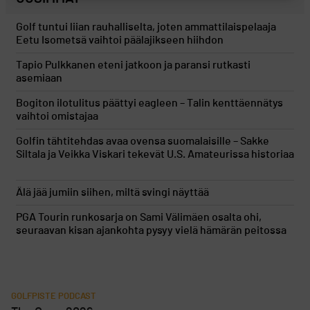
Golf tuntui liian rauhalliselta, joten ammattilaispelaaja
Eetu Isometsä vaihtoi päälajikseen hiihdon
Tapio Pulkkanen eteni jatkoon ja paransi rutkasti
asemiaan
Bogiton ilotulitus päättyi eagleen – Talin kenttäennätys
vaihtoi omistajaa
Golfin tähtitehdas avaa ovensa suomalaisille – Sakke
Siltala ja Veikka Viskari tekevät U.S. Amateurissa historiaa
Älä jää jumiin siihen, miltä svingi näyttää
PGA Tourin runkosarja on Sami Välimäen osalta ohi,
seuraavan kisan ajankohta pysyy vielä hämärän peitossa
GOLFPISTE PODCAST