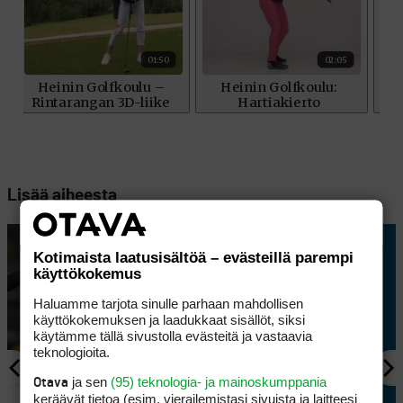
Lisää aiheesta
Kotimaista laatusisältöä – evästeillä parempi
käyttökokemus
Haluamme tarjota sinulle parhaan mahdollisen
käyttökokemuksen ja laadukkaat sisällöt, siksi
käytämme tällä sivustolla evästeitä ja vastaavia
teknologioita.
ja sen
(95) teknologia- ja mainoskumppania
Otava
AJANKOHTAISTA
keräävät tietoa (esim. vierailemis­tasi sivuista ja laitteesi