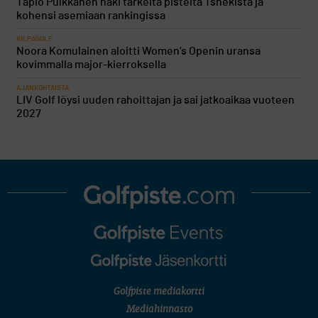
Tapio Pulkkanen haki tärkeitä pisteitä Tshekistä ja
kohensi asemiaan rankingissa
KILPAGOLF
Noora Komulainen aloitti Women’s Openin uransa
kovimmalla major-kierroksella
AJANKOHTAISTA
LIV Golf löysi uuden rahoittajan ja sai jatkoaikaa vuoteen
2027
Golfpiste mediakortti
Mediahinnasto