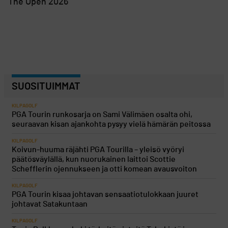
The Open 2026
SUOSITUIMMAT
KILPAGOLF
PGA Tourin runkosarja on Sami Välimäen osalta ohi,
seuraavan kisan ajankohta pysyy vielä hämärän peitossa
KILPAGOLF
Koivun-huuma räjähti PGA Tourilla – yleisö vyöryi
päätösväylällä, kun nuorukainen laittoi Scottie
Schefflerin ojennukseen ja otti komean avausvoiton
KILPAGOLF
PGA Tourin kisaa johtavan sensaatiotulokkaan juuret
johtavat Satakuntaan
KILPAGOLF