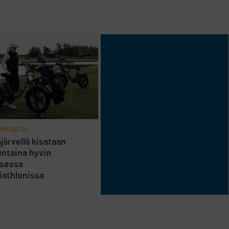
HTAISTA
järvellä kisataan
ntaina hyvin
isessa
riathlonissa