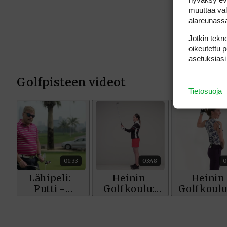
muuttaa val
alareunass
Jotkin tekno
oikeutettu 
asetuksiasi
Tietosuoja