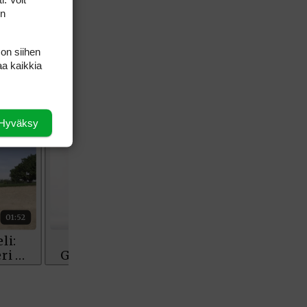
on
 on siihen
aa kaikkia
Hyväksy