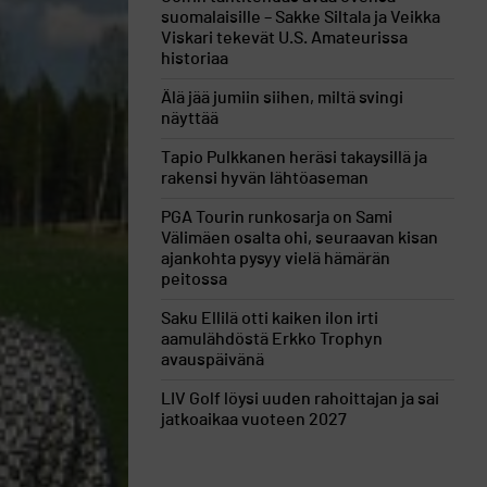
suomalaisille – Sakke Siltala ja Veikka
Viskari tekevät U.S. Amateurissa
historiaa
Älä jää jumiin siihen, miltä svingi
näyttää
Tapio Pulkkanen heräsi takaysillä ja
rakensi hyvän lähtöaseman
PGA Tourin runkosarja on Sami
Välimäen osalta ohi, seuraavan kisan
ajankohta pysyy vielä hämärän
peitossa
Saku Ellilä otti kaiken ilon irti
aamulähdöstä Erkko Trophyn
avauspäivänä
LIV Golf löysi uuden rahoittajan ja sai
jatkoaikaa vuoteen 2027