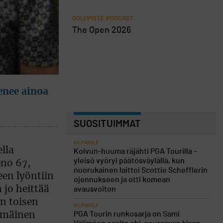
GOLFPISTE PODCAST
The Open 2026
enee ainoa
SUOSITUIMMAT
KILPAGOLF
lla
Koivun-huuma räjähti PGA Tourilla –
yleisö vyöryi päätösväylällä, kun
eno 67,
nuorukainen laittoi Scottie Schefflerin
een lyöntiin
ojennukseen ja otti komean
n jo heittää
avausvoiton
in toisen
KILPAGOLF
PGA Tourin runkosarja on Sami
immäinen