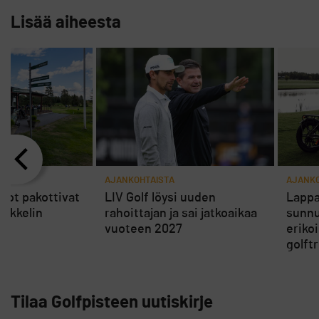
Lisää aiheesta
AJANKOHTAISTA
AJANKO
rot pakottivat
LIV Golf löysi uuden
Lappa
ikkelin
rahoittajan ja sai jatkoaikaa
sunnu
vuoteen 2027
eriko
golft
Tilaa Golfpisteen uutiskirje