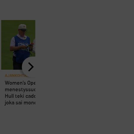
AJANKOHTAISTA
AJANKOHTAISTA
8
Women’s Openin
Loppuviikosta pelatta
menestyssuosikki Charley
Short Course SM-kisa
Hull teki caddielleen pilan,
kärsivät osallistujien
joka sai monet suuttumaan
vähyydestä