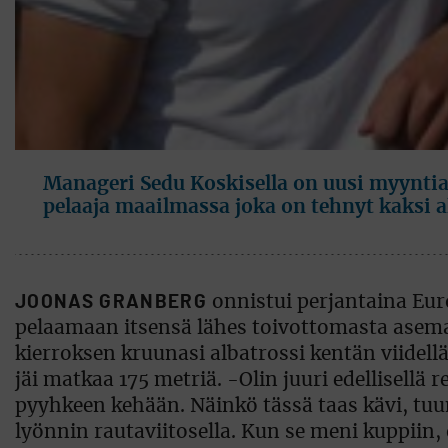
Manageri Sedu Koskisella on uusi myyntia
pelaaja maailmassa joka on tehnyt kaksi alb
JOONAS GRANBERG
onnistui perjantaina Eur
pelaamaan itsensä lähes toivottomasta asemast
kierroksen kruunasi albatrossi kentän viidellä:
jäi matkaa 175 metriä. -Olin juuri edellisellä r
pyyhkeen kehään. Näinkö tässä taas kävi, tuumi
lyönnin rautaviitosella. Kun se meni kuppii