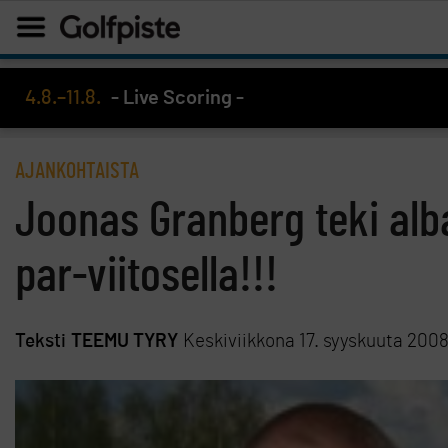
4.8.–11.8.
- Live Scoring -
AJANKOHTAISTA
Joonas Granberg teki alba
par-viitosella!!!
Teksti
TEEMU TYRY
Keskiviikkona 17. syyskuuta 200