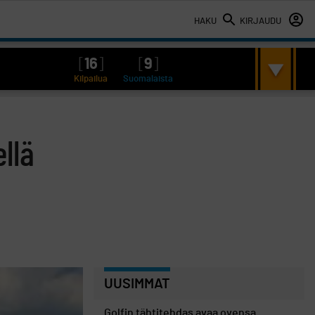
HAKU
KIRJAUDU
[
16
]
[
9
]
Kilpailua
Suomalaista
llä
UUSIMMAT
Golfin tähtitehdas avaa ovensa