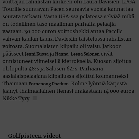
voittajan rahalistan kärkeen ohi Laura Davisien. LPGA
Tourille suuntavan Pacen seuraavia vuosia kannattaa
seurata tarkasti. Vasta USA:ssa pelatessa selviää mikä
on todellinen taso maailman parhaita pelaajia
vastaan. 30 000 euron voittoshekki antaa Pacelle
vahvan kaulan Laura Daviesiin taistelussa rahalistan
voitosta. Suomalaisten kilpailu oli vaisu. Jatkoon
päässeet
ja
eivät
Jenni Kuosa
Hanna-Leena Salonen
onnistuneet viimeisellä kierroksella. Kuosan sijoitus
oli lopulta 48:s ja Salosen 64:s. Parhaana
aasialaispelaajana kilpailussa sijoittui kolmanneksi
Thaimaan
. Kolme lyöntiä kärjestä
Pornanong Phatlum
jäänyt thaimaalainen tienasi urakastaan 14 000 euroa.
Nikke Tyry