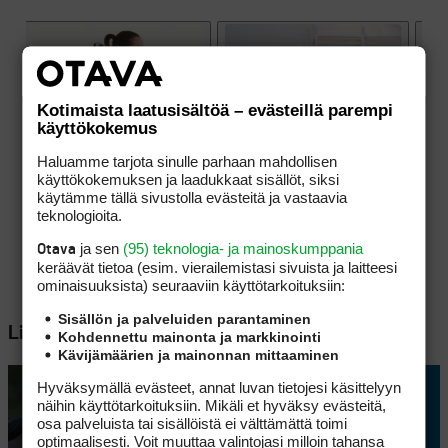
Kotimaista laatusisältöä – evästeillä parempi
käyttökokemus
Haluamme tarjota sinulle parhaan mahdollisen
käyttökokemuksen ja laadukkaat sisällöt, siksi
käytämme tällä sivustolla evästeitä ja vastaavia
teknologioita.
ja sen
(95) teknologia- ja mainoskumppania
Otava
keräävät tietoa (esim. vierailemis­tasi sivuista ja laitteesi
ominaisuuk­sista) seuraaviin käyttötarkoituksiin:
Sisällön ja palveluiden parantaminen
Lisää aiheesta
Kohdennettu mainonta ja markkinointi
Kävijämäärien ja mainonnan mittaaminen
Hyväksymällä evästeet, annat luvan tietojesi käsittelyyn
näihin käyttötarkoituksiin. Mikäli et hyväksy evästeitä,
osa palveluista tai sisällöistä ei välttämättä toimi
optimaalisesti. Voit muuttaa valintojasi milloin tahansa