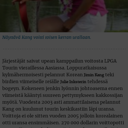
Näyttävä Kang voitti toisen kerran urallaan.
Järjestäjät saivat upean kamppailun voitosta LPGA
Tourin vieraillessa Aasiassa. Loppuratkaisussa
kylmähermoisesti pelannut Korean
teki
Jimin Kang
birdien viimeiselle reiälle
tehdessä
Julie Inksterin
bogeyn. Kokeneen jenkin lyönnin johtoasema ennen
viimeistä kääntyi suureen pettymykseen kakkossijan
myötä. Vuodesta 2003 asti ammattilaisena pelannut
Kang on kuulunut tourin keskikastiin läpi uransa.
Voittoja ei ole sitten vuoden 2005 jolloin korealainen
otti uransa ensimmäisen. 270 000 dollarin voittopotti