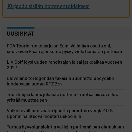
Kirjaudu sisään kommentoidaksesi
UUSIMMAT
PGA Tourin runkosarja on Sami Välimäen osalta ohi,
seuraavan kisan ajankohta pysyy vielä hämärän peitossa
LIV Golf löysi uuden rahoittajan ja sai jatkoaikaa vuoteen
2027
Cleveland toi legendan takaisin suunnittelupöydälle
luodessaan uuden RTZ 2:n
Tuuli huijaa lähes jokaista golfaria – ruotsalaissovellus
yrittää muuttaa sen
Voiko tavallinen vaateripustin parantaa svingiä? U.S.
Openin hallitseva mestari uskoo niin
Turhaa hyvesignalointia vai lajin perimmäisen olemuksen