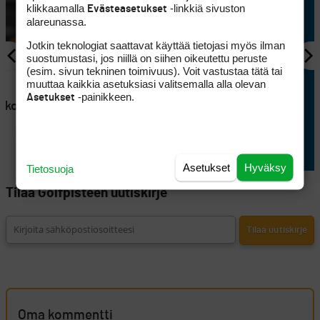
klikkaamalla
-linkkiä sivuston
Evästeasetukset
alareunassa.
Jotkin teknologiat saattavat käyttää tietojasi myös ilman
suostumustasi, jos niillä on siihen oikeutettu peruste
(esim. sivun tekninen toimivuus). Voit vastustaa tätä tai
AJANKOHTAISTA
muuttaa kaikkia asetuksiasi valitsemalla alla olevan
en
Lappajärvellä kisataan
-painikkeen.
Asetukset
atkoaikaa
sunnuntaina hyvin
erikoisessa golftriathlonissa
Asetukset
Hyväksy
Tietosuoja
Tilaa Golfpisteen uutiskirje
Oma kommentti