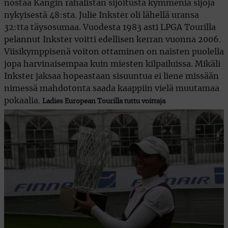
nostaa Kangin rahalistan sijoitusta kymmeniä sijoja
nykyisestä 48:sta. Julie Inkster oli lähellä uransa
32:tta täysosumaa. Vuodesta 1983 asti LPGA Tourilla
pelannut Inkster voitti edellisen kerran vuonna 2006.
Viisikymppisenä voiton ottaminen on naisten puolella
jopa harvinaisempaa kuin miesten kilpailuissa. Mikäli
Inkster jaksaa hopeastaan sisuuntua ei liene missään
nimessä mahdotonta saada kaappiin vielä muutamaa
pokaalia.
Ladies European Tourilla tuttu voittaja