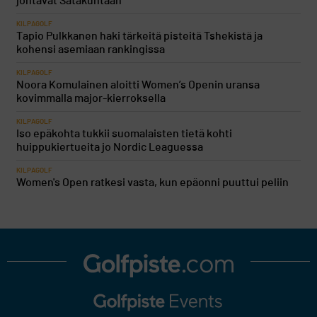
johtavat Satakuntaan
KILPAGOLF
Tapio Pulkkanen haki tärkeitä pisteitä Tshekistä ja
kohensi asemiaan rankingissa
KILPAGOLF
Noora Komulainen aloitti Women’s Openin uransa
kovimmalla major-kierroksella
KILPAGOLF
Iso epäkohta tukkii suomalaisten tietä kohti
huippukiertueita jo Nordic Leaguessa
KILPAGOLF
Women's Open ratkesi vasta, kun epäonni puuttui peliin