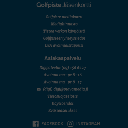
Golfpiste mediakortti
Mediahinnasto
Tietoa verkon kävijöistä
Golfpisteen yhteystiedot
DSA avoimuusraportti
Asiakaspalvelu
Digipalvelut
(09) 156 6227
Avoinna ma–pe 8–16
Avoinna ma–pe 8–17
(digi) digi@otavamedia.fi
Tietosuojaseloste
Käyttöehdot
Evästeasetukset
FACEBOOK
INSTAGRAM