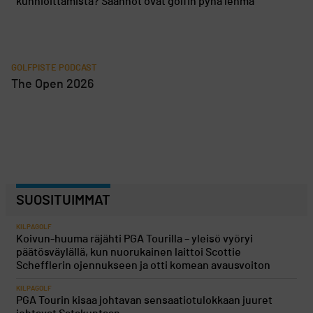
kunnioittamista? Säännöt ovat golfin pyhä lehmä
GOLFPISTE PODCAST
The Open 2026
SUOSITUIMMAT
KILPAGOLF
Koivun-huuma räjähti PGA Tourilla – yleisö vyöryi
päätösväylällä, kun nuorukainen laittoi Scottie
Schefflerin ojennukseen ja otti komean avausvoiton
KILPAGOLF
PGA Tourin kisaa johtavan sensaatiotulokkaan juuret