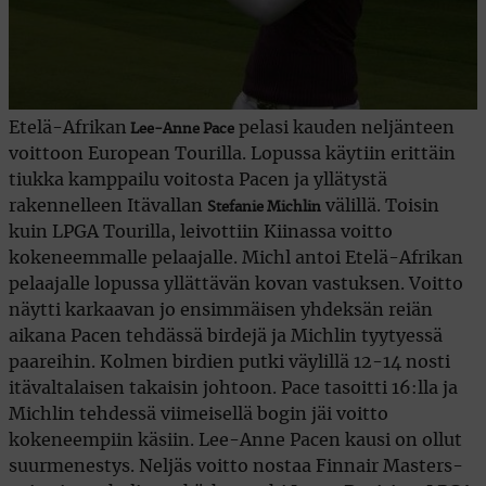
Etelä-Afrikan
pelasi kauden neljänteen
Lee-Anne Pace
voittoon European Tourilla. Lopussa käytiin erittäin
tiukka kamppailu voitosta Pacen ja yllätystä
rakennelleen Itävallan
välillä. Toisin
Stefanie Michlin
kuin LPGA Tourilla, leivottiin Kiinassa voitto
kokeneemmalle pelaajalle. Michl antoi Etelä-Afrikan
pelaajalle lopussa yllättävän kovan vastuksen. Voitto
näytti karkaavan jo ensimmäisen yhdeksän reiän
aikana Pacen tehdässä birdejä ja Michlin tyytyessä
paareihin. Kolmen birdien putki väylillä 12-14 nosti
itävaltalaisen takaisin johtoon. Pace tasoitti 16:lla ja
Michlin tehdessä viimeisellä bogin jäi voitto
kokeneempiin käsiin. Lee-Anne Pacen kausi on ollut
suurmenestys. Neljäs voitto nostaa Finnair Masters-