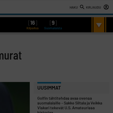
HAKU
KIRJAUDU
[
16
]
[
9
]
Kilpailua
Suomalaista
murat
UUSIMMAT
Golfin tähtitehdas avaa ovensa
suomalaisille – Sakke Siltala ja Veikka
Viskari tekevät U.S. Amateurissa
historiaa