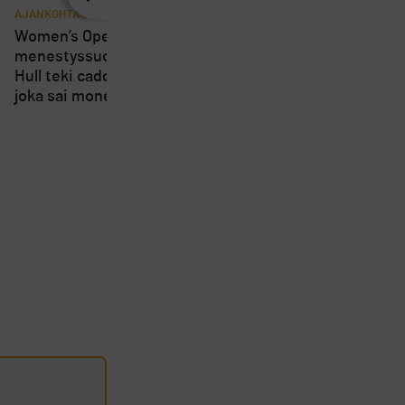
AJANKOHTAISTA
AJANKOHTAISTA
8
Women’s Openin
Loppuviikosta pelatta
menestyssuosikki Charley
Short Course SM-kisa
Hull teki caddielleen pilan,
kärsivät osallistujien
joka sai monet suuttumaan
vähyydestä