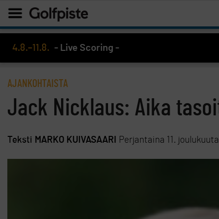
4.8.–11.8.
- Live Scoring -
AJANKOHTAISTA
Jack Nicklaus: Aika taso
Teksti
MARKO KUIVASAARI
Perjantaina 11. joulukuut