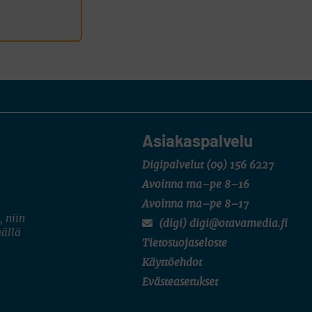
Asiakaspalvelu
Digipalvelut
(09) 156 6227
Avoinna ma–pe 8–16
Avoinna ma–pe 8–17
, niin
(digi) digi@otavamedia.fi
mällä
Tietosuojaseloste
Käyttöehdot
Evästeasetukset