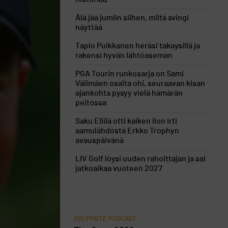
Älä jää jumiin siihen, miltä svingi
näyttää
Tapio Pulkkanen heräsi takaysillä ja
rakensi hyvän lähtöaseman
PGA Tourin runkosarja on Sami
Välimäen osalta ohi, seuraavan kisan
ajankohta pysyy vielä hämärän
peitossa
Saku Ellilä otti kaiken ilon irti
aamulähdöstä Erkko Trophyn
avauspäivänä
LIV Golf löysi uuden rahoittajan ja sai
jatkoaikaa vuoteen 2027
GOLFPISTE PODCAST