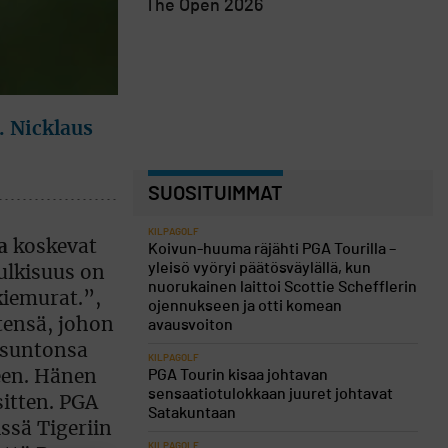
The Open 2026
. Nicklaus
SUOSITUIMMAT
KILPAGOLF
a
koskevat
Koivun-huuma räjähti PGA Tourilla –
yleisö vyöryi päätösväylällä, kun
Julkisuus on
nuorukainen laittoi Scottie Schefflerin
kiemurat.”,
ojennukseen ja otti komean
tensä, johon
avausvoiton
ausuntonsa
KILPAGOLF
PGA Tourin kisaa johtavan
een. Hänen
sensaatiotulokkaan juuret johtavat
itten. PGA
Satakuntaan
issä Tigeriin
KILPAGOLF