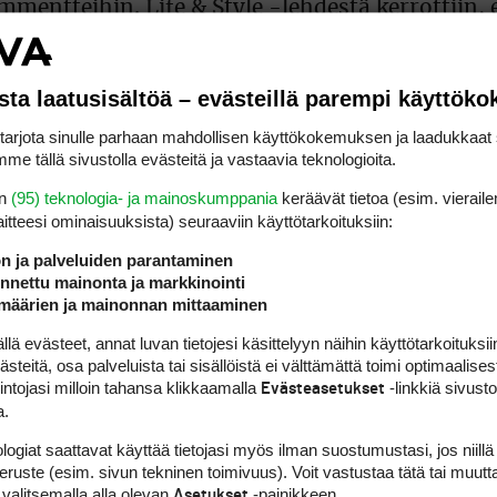
mmentteihin. Life & Style -lehdestä kerrottiin, 
henkilöt kertoivat Woodsin tapausta koskevia mi
naalin yhteydessä viime viikolla West Palm Beac
essä olleet lausunnot tai ylipäätään puhuneen
sta laatusisältöä – evästeillä parempi käyttök
ittui tällä kaudella PGA Tourin ansiolistalla 51:
rjota sinulle parhaan mahdollisen käyttökokemuksen ja laadukkaat s
kana kiertueen karsinnoissa. Warren pelasi
me tällä sivustolla evästeitä ja vastaavia teknologioita.
eytti kilpailun. Hän oli kiertueen ansiolistalla 1
en
(95) teknologia- ja mainoskumppania
keräävät tietoa (esim. vieraile
laitteesi ominaisuuk­sista) seuraaviin käyttötarkoituksiin:
ön ja palveluiden parantaminen
nettu mainonta ja markkinointi
määrien ja mainonnan mittaaminen
 evästeet, annat luvan tietojesi käsittelyyn näihin käyttötarkoituksiin
teitä, osa palveluista tai sisällöistä ei välttämättä toimi optimaalisest
intojasi milloin tahansa klikkaamalla
-linkkiä sivust
Evästeasetukset
a.
logiat saattavat käyttää tietojasi myös ilman suostumustasi, jos niillä
peruste (esim. sivun tekninen toimivuus). Voit vastustaa tätä tai muutt
 valitsemalla alla olevan
-painikkeen.
Asetukset