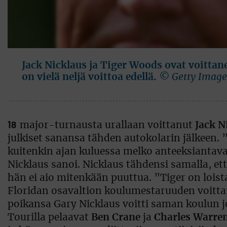
Jack Nicklaus ja Tiger Woods ovat voitta
on vielä neljä voittoa edellä.
© Getty Image
18
major-turnausta urallaan voittanut
Jack N
julkiset sanansa tähden autokolarin jälkeen. 
kuitenkin ajan kuluessa melko anteeksiantava
Nicklaus sanoi. Nicklaus tähdensi samalla, et
hän ei aio mitenkään puuttua. ”Tiger on loista
Floridan osavaltion koulumestaruuden voitt
poikansa Gary Nicklaus voitti saman koulun 
Tourilla pelaavat
Ben Crane
ja
Charles Warre