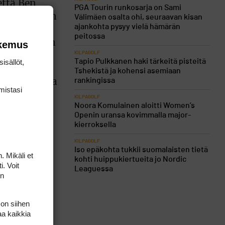
että Ben
PGA Tourin runkosarja on Sami
elipiteitään
Välimäen osalta ohi, seuraavan kisan
ajankohta pysyy vielä hämärän
hilla,
peitossa
sa yhdenkään
okemus
KILPAGOLF
nneksi, eikä
isällöt,
Tapio Pulkkanen haki tärkeitä pisteitä
Tshekistä ja kohensi asemiaan
rankingissa
47:s kaudella
mis­tasi
KILPAGOLF
Noora Komulainen aloitti Women’s
Openin uransa kovimmalla major-
kierroksella
KILPAGOLF
Iso epäkohta tukkii suomalaisten tietä
. Mikäli et
kohti huippukiertueita jo Nordic
i. Voit
Leaguessa
on
 on siihen
aa kaikkia