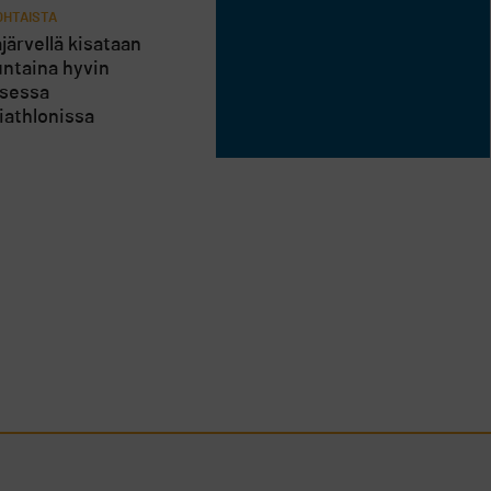
HTAISTA
järvellä kisataan
ntaina hyvin
isessa
riathlonissa