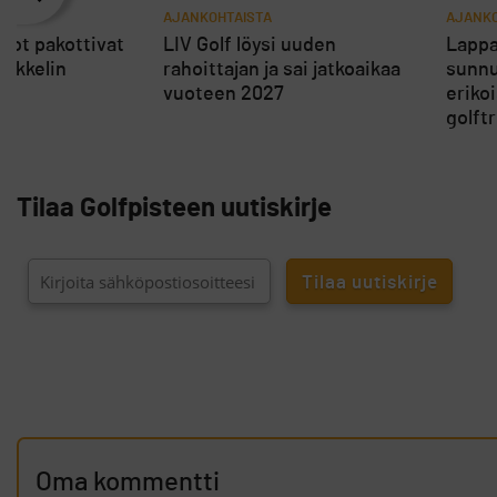
AJANKOHTAISTA
AJANKO
rot pakottivat
LIV Golf löysi uuden
Lappa
ikkelin
rahoittajan ja sai jatkoaikaa
sunnu
vuoteen 2027
eriko
golft
Tilaa Golfpisteen uutiskirje
Oma kommentti