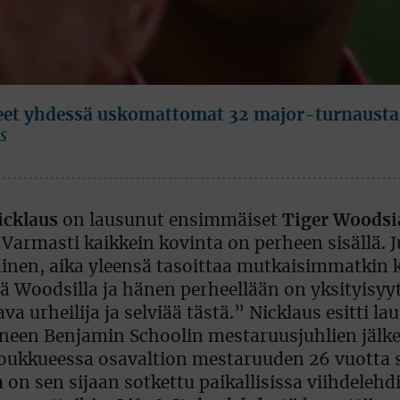
neet yhdessä uskomattomat 32 major-turnausta
s
icklaus
on lausunut ensimmäiset
Tiger Woodsi
”Varmasti kaikkein kovinta on perheen sisällä. 
inen, aika yleensä tasoittaa mutkaisimmatkin 
tä Woodsilla ja hänen perheellään on yksityisyy
va urheilija ja selviää tästä.” Nicklaus esitti l
aneen Benjamin Schoolin mestaruusjuhlien jälk
joukkueessa osavaltion mestaruuden 26 vuotta s
n
on sen sijaan sotkettu paikallisissa viihdelehd