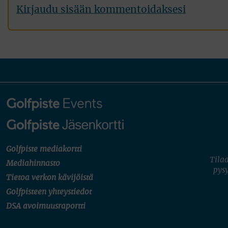
Kirjaudu sisään kommentoidaksesi
Golfpiste mediakortti
Tilaa
Mediahinnasto
pysy
Tietoa verkon kävijöistä
Golfpisteen yhteystiedot
DSA avoimuusraportti