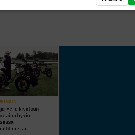
HTAISTA
järvellä kisataan
ntaina hyvin
isessa
riathlonissa