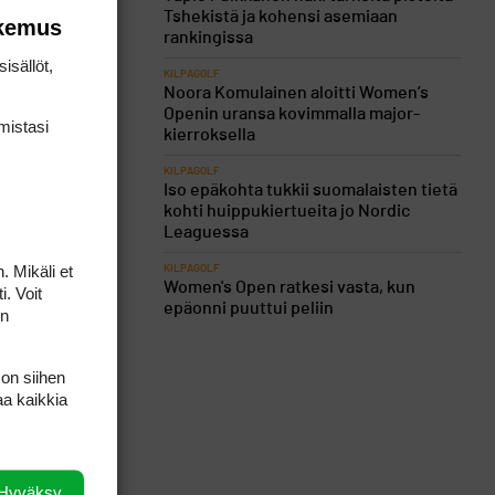
oittunut
Tshekistä ja kohensi asemiaan
okemus
rankingissa
 del Centro,
isällöt,
KILPAGOLF
Noora Komulainen aloitti Women’s
Openin uransa kovimmalla major-
mis­tasi
kierroksella
KILPAGOLF
Iso epäkohta tukkii suomalaisten tietä
kohti huippukiertueita jo Nordic
Leaguessa
. Mikäli et
KILPAGOLF
Women's Open ratkesi vasta, kun
i. Voit
epäonni puuttui peliin
on
 on siihen
aa kaikkia
Hyväksy