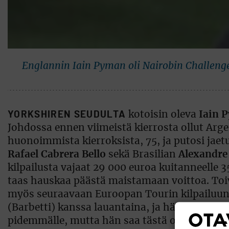
Englannin Iain Pyman oli Nairobin Challenge
YORKSHIREN SEUDULTA
kotoisin oleva
Iain 
Johdossa ennen viimeistä kierrosta ollut Arg
huonoimmista kierroksista, 75, ja putosi jaetu
Rafael Cabrera Bello
sekä Brasilian
Alexandre
kilpailusta vajaat 29 000 euroa kuitanneelle 3
taas hauskaa päästä maistamaan voittoa. Toiv
myös seuraavaan Euroopan Tourin kilpailuuni M
(Barbetti) kanssa lauantaina, ja hän teki upe
pidemmälle, mutta hän saa tästä oppia. Josk