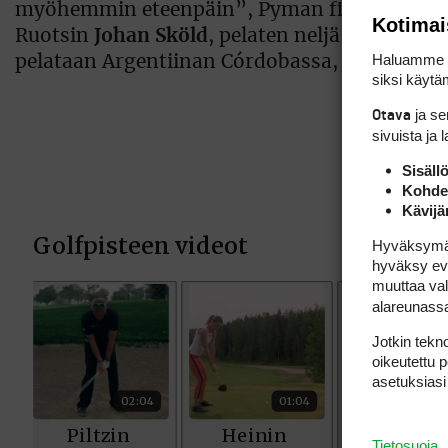
myöhemmin eteenpäin”, Pyman filosofoi. Paras 
Kotimai
Ruotsin
Johan Sköld
, pelaten neljä alle par’i
Haluamme ta
pelataan Argentiinan Córdobassa, 27.-30.maa
siksi käytäm
ja s
Otava
sivuista ja 
Sisäll
Kohden
Kävijä
Hyväksymällä
hyväksy eväs
muuttaa val
alareunass
Jotkin tekno
oikeutettu 
asetuksiasi
Tietosuoja