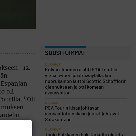
SUOSITUIMMAT
KILPAGOLF
okseen -12.
Koivun-huuma räjähti PGA Tourilla –
vän
yleisö vyöryi päätösväylällä, kun
nuorukainen laittoi Scottie Schefflerin
t Espanjan
ojennukseen ja otti komean
to oli
avausvoiton
ourilla. ”Oli
KILPAGOLF
tamuksen
PGA Tourin kisaa johtavan
sensaatiotulokkaan juuret johtavat
anielin
Satakuntaan
yt
KILPAGOLF
äkseen
Tapio Pulkkanen haki tärkeitä pisteitä