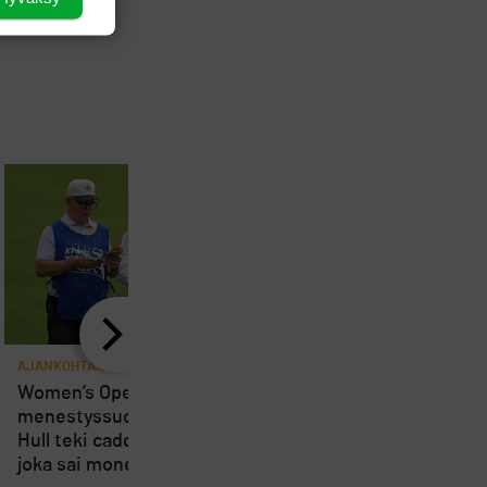
AJANKOHTAISTA
AJANKOHTAISTA
8
Women’s Openin
Loppuviikosta pelatta
menestyssuosikki Charley
Short Course SM-kisa
Hull teki caddielleen pilan,
kärsivät osallistujien
joka sai monet suuttumaan
vähyydestä