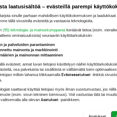
pohjoismaalainen oli jaetulle 13:ta tilalle sij
sta laatusisältöä – evästeillä parempi käyttök
n. Challenge Tourin seuraava osakilpailu, Abierto
rjota sinulle parhaan mahdollisen käyttökokemuksen ja laadukkaat s
liskuuta.
me tällä sivustolla evästeitä ja vastaavia teknologioita.
en
(95) teknologia- ja mainoskumppania
keräävät tietoa (esim. vieraile
laitteesi ominaisuuk­sista) seuraaviin käyttötarkoituksiin:
ön ja palveluiden parantaminen
nettu mainonta ja markkinointi
määrien ja mainonnan mittaaminen
 evästeet, annat luvan tietojesi käsittelyyn näihin käyttötarkoituksiin
teitä, osa palveluista tai sisällöistä ei välttämättä toimi optimaalisest
intojasi milloin tahansa klikkaamalla
-linkkiä sivust
Evästeasetukset
a.
logiat saattavat käyttää tietojasi myös ilman suostumustasi, jos niillä
peruste (esim. sivun tekninen toimivuus). Voit vastustaa tätä tai muutt
 valitsemalla alla olevan
-painikkeen.
Asetukset
Asetukset