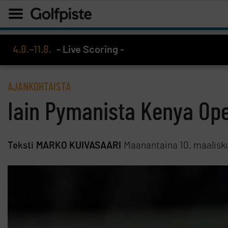
4.8.–11.8.
- Live Scoring -
AJANKOHTAISTA
Iain Pymanista Kenya Ope
Teksti
MARKO KUIVASAARI
Maanantaina 10. maalisk