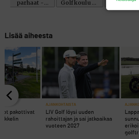
Lisää aiheesta
AJANKOHTAISTA
AJANKO
rot pakottivat
LIV Golf löysi uuden
Lappa
ikkelin
rahoittajan ja sai jatkoaikaa
sunnu
vuoteen 2027
eriko
golft