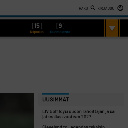
HAKU
KIRJAUDU
[
15
]
[
9
]
Kilpailua
Suomalaista
UUSIMMAT
LIV Golf löysi uuden rahoittajan ja sai
jatkoaikaa vuoteen 2027
Cleveland toi legendan takaisin