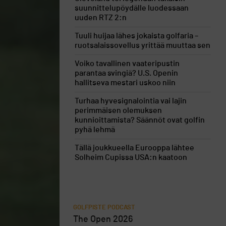
suunnittelupöydälle luodessaan
uuden RTZ 2:n
Tuuli huijaa lähes jokaista golfaria –
ruotsalaissovellus yrittää muuttaa sen
Voiko tavallinen vaateripustin
parantaa svingiä? U.S. Openin
hallitseva mestari uskoo niin
Turhaa hyvesignalointia vai lajin
perimmäisen olemuksen
kunnioittamista? Säännöt ovat golfin
pyhä lehmä
Tällä joukkueella Eurooppa lähtee
Solheim Cupissa USA:n kaatoon
GOLFPISTE PODCAST
The Open 2026