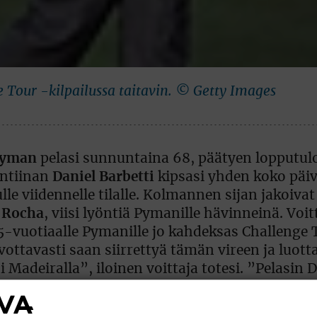
 Tour -kilpailussa taitavin. © Getty Images
Pyman
pelasi sunnuntaina 68, päätyen lopputul
entiinan
Daniel Barbetti
kipsasi yhden koko päi
lle viidennelle tilalle. Kolmannen sijan jakoiva
 Rocha
, viisi lyöntiä Pymanille hävinneinä. Voit
5-vuotiaalle Pymanille jo kahdeksas Challenge T
ottavasti saan siirrettyä tämän vireen ja luot
adeiralla”, iloinen voittaja totesi. ”Pelasin D
aa työtä. Ehkäpä hänen kokemuksensa ei riittän
us on mentävä jokunen askel taaksepäin, pääst