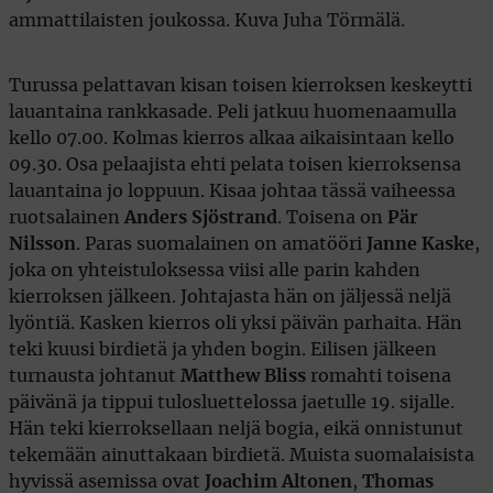
Turussa pelattavan kisan toisen kierroksen keskeytti
lauantaina rankkasade. Peli jatkuu huomenaamulla
kello 07.00. Kolmas kierros alkaa aikaisintaan kello
09.30. Osa pelaajista ehti pelata toisen kierroksensa
lauantaina jo loppuun. Kisaa johtaa tässä vaiheessa
ruotsalainen
Anders Sjöstrand
. Toisena on
Pär
Nilsson
. Paras suomalainen on amatööri
Janne Kaske
,
joka on yhteistuloksessa viisi alle parin kahden
kierroksen jälkeen. Johtajasta hän on jäljessä neljä
lyöntiä. Kasken kierros oli yksi päivän parhaita. Hän
teki kuusi birdietä ja yhden bogin. Eilisen jälkeen
turnausta johtanut
Matthew Bliss
romahti toisena
päivänä ja tippui tulosluettelossa jaetulle 19. sijalle.
Hän teki kierroksellaan neljä bogia, eikä onnistunut
tekemään ainuttakaan birdietä. Muista suomalaisista
hyvissä asemissa ovat
Joachim Altonen
,
Thomas