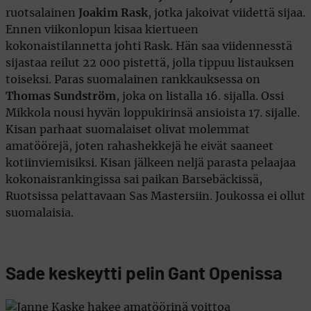
ruotsalainen
Joakim Rask
, jotka jakoivat viidettä sijaa.
Ennen viikonlopun kisaa kiertueen
kokonaistilannetta johti Rask. Hän saa viidennesstä
sijastaa reilut 22 000 pistettä, jolla tippuu listauksen
toiseksi. Paras suomalainen rankkauksessa on
Thomas Sundström
, joka on listalla 16. sijalla. Ossi
Mikkola nousi hyvän loppukirinsä ansioista 17. sijalle.
Kisan parhaat suomalaiset olivat molemmat
amatöörejä, joten rahashekkejä he eivät saaneet
kotiinviemisiksi. Kisan jälkeen neljä parasta pelaajaa
kokonaisrankingissa sai paikan Barsebäckissä,
Ruotsissa pelattavaan Sas Mastersiin. Joukossa ei ollut
suomalaisia.
Sade keskeytti pelin Gant Openissa