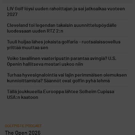
LIV Golf löysi uuden rahoittajan ja sai jatkoaikaa vuoteen
2027
Cleveland toi legendan takaisin suunnittelupöydälle
luodessaan uuden RTZ 2:n
Tuuli huijaa lähes jokaista golfaria – ruotsalaissovellus
yrittää muuttaa sen
Voiko tavallinen vaateripustin parantaa svingiä? U.S.
Openin hallitseva mestari uskoo niin
Turhaa hyvesignalointia vai lajin perimmäisen olemuksen
kunnioittamista? Säännöt ovat golfin pyhä lehmä
Tällä joukkueella Eurooppa lähtee Solheim Cupissa
USA:n kaatoon
GOLFPISTE PODCAST
The Open 2026