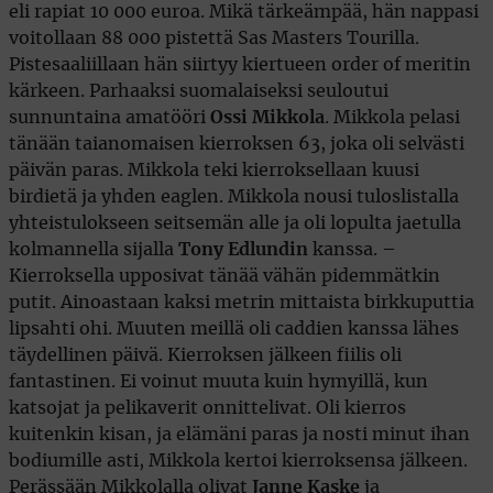
eli rapiat 10 000 euroa. Mikä tärkeämpää, hän nappasi
voitollaan 88 000 pistettä Sas Masters Tourilla.
Pistesaaliillaan hän siirtyy kiertueen order of meritin
kärkeen. Parhaaksi suomalaiseksi seuloutui
sunnuntaina amatööri
Ossi Mikkola
. Mikkola pelasi
tänään taianomaisen kierroksen 63, joka oli selvästi
päivän paras. Mikkola teki kierroksellaan kuusi
birdietä ja yhden eaglen. Mikkola nousi tuloslistalla
yhteistulokseen seitsemän alle ja oli lopulta jaetulla
kolmannella sijalla
Tony Edlundin
kanssa. –
Kierroksella upposivat tänää vähän pidemmätkin
putit. Ainoastaan kaksi metrin mittaista birkkuputtia
lipsahti ohi. Muuten meillä oli caddien kanssa lähes
täydellinen päivä. Kierroksen jälkeen fiilis oli
fantastinen. Ei voinut muuta kuin hymyillä, kun
katsojat ja pelikaverit onnittelivat. Oli kierros
kuitenkin kisan, ja elämäni paras ja nosti minut ihan
bodiumille asti, Mikkola kertoi kierroksensa jälkeen.
Perässään Mikkolalla olivat
Janne Kaske
ja