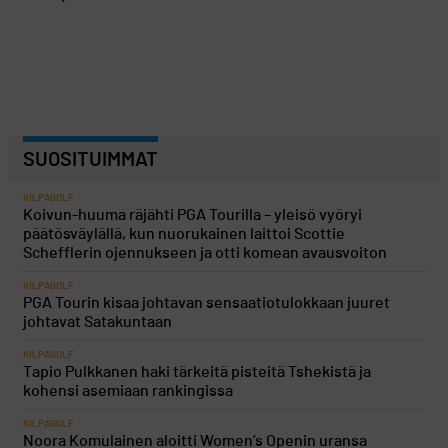
SUOSITUIMMAT
KILPAGOLF
Koivun-huuma räjähti PGA Tourilla – yleisö vyöryi
päätösväylällä, kun nuorukainen laittoi Scottie
Schefflerin ojennukseen ja otti komean avausvoiton
KILPAGOLF
PGA Tourin kisaa johtavan sensaatiotulokkaan juuret
johtavat Satakuntaan
KILPAGOLF
Tapio Pulkkanen haki tärkeitä pisteitä Tshekistä ja
kohensi asemiaan rankingissa
KILPAGOLF
Noora Komulainen aloitti Women’s Openin uransa