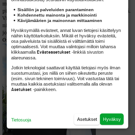
matkustaneet Turkuun jossa tullaan pelaamaan
Sisällön ja palveluiden parantaminen
pitkää, vetistä ja viheriöiden osalta pehmeää kenttää.
Kohdennettu mainonta ja markkinointi
Viimevuotista voittoa puolustaa
Jens Dantorp
,
Kävijämäärien ja mainonnan mittaaminen
nimekkäitä vieraita ovat Tourin litaa ylivoimaisesti
Hyväksymällä evästeet, annat luvan tietojesi käsittelyyn
johtava konkari
Joakim Rask , Mattias Eliasson
sekä
näihin käyttötarkoituksiin. Mikäli et hyväksy evästeitä,
Oscar Henningsson
.
osa palveluista tai sisällöistä ei välttämättä toimi
optimaalisesti. Voit muuttaa valintojasi milloin tahansa
klikkaamalla
-linkkiä sivuston
Evästeasetukset
alareunassa.
Jotkin teknologiat saattavat käyttää tietojasi myös ilman
suostumustasi, jos niillä on siihen oikeutettu peruste
(esim. sivun tekninen toimivuus). Voit vastustaa tätä tai
muuttaa kaikkia asetuksiasi valitsemalla alla olevan
-painikkeen.
Asetukset
Asetukset
Hyväksy
Tietosuoja