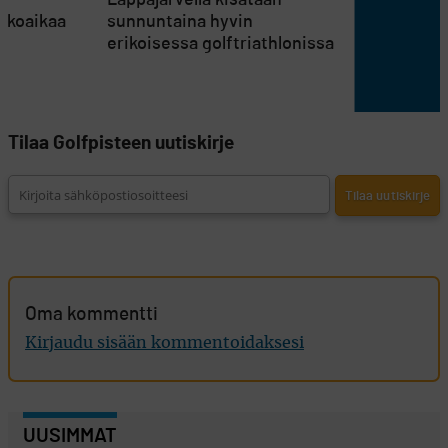
en
Lappajärvellä kisataan
atkoaikaa
sunnuntaina hyvin
erikoisessa golftriathlonissa
Tilaa Golfpisteen uutiskirje
Oma kommentti
Kirjaudu sisään kommentoidaksesi
UUSIMMAT