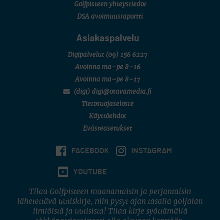
Golfpisteen yhteystiedot
DSA avoimuusraportti
Asiakaspalvelu
Digipalvelut
(09) 156 6227
Avoinna ma–pe 8–16
Avoinna ma–pe 8–17
(digi) digi@otavamedia.fi
Tietosuojaseloste
Käyttöehdot
Evästeasetukset
FACEBOOK
INSTAGRAM
YOUTUBE
Tilaa Golfpisteen maanantaisin ja perjantaisin
lähetettävä uutiskirje, niin pysyt ajan tasalla golfalan
ilmiöistä ja uutisista! Tilaa kirje syöttämällä