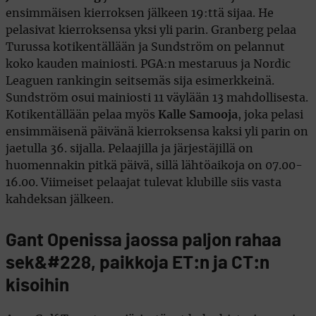
ensimmäisen kierroksen jälkeen 19:ttä sijaa. He
pelasivat kierroksensa yksi yli parin. Granberg pelaa
Turussa kotikentällään ja Sundström on pelannut
koko kauden mainiosti. PGA:n mestaruus ja Nordic
Leaguen rankingin seitsemäs sija esimerkkeinä.
Sundström osui mainiosti 11 väylään 13 mahdollisesta.
Kotikentällään pelaa myös
Kalle Samooja
, joka pelasi
ensimmäisenä päivänä kierroksensa kaksi yli parin on
jaetulla 36. sijalla. Pelaajilla ja järjestäjillä on
huomennakin pitkä päivä, sillä lähtöaikoja on 07.00-
16.00. Viimeiset pelaajat tulevat klubille siis vasta
kahdeksan jälkeen.
Gant Openissa jaossa paljon rahaa
sek&#228, paikkoja ET:n ja CT:n
kisoihin