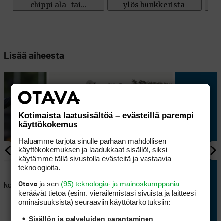
Lisää aiheesta
Kotimaista laatusisältöä – evästeillä parempi
käyttökokemus
Haluamme tarjota sinulle parhaan mahdollisen
käyttökokemuksen ja laadukkaat sisällöt, siksi
käytämme tällä sivustolla evästeitä ja vastaavia
AJANKOHTAISTA
teknologioita.
en
Lappajärvellä kisataan
ja sen
(95) teknologia- ja mainoskumppania
Otava
atkoaikaa
sunnuntaina hyvin
keräävät tietoa (esim. vierailemis­tasi sivuista ja laitteesi
erikoisessa golftriathlonissa
ominaisuuk­sista) seuraaviin käyttötarkoituksiin:
Sisällön ja palveluiden parantaminen