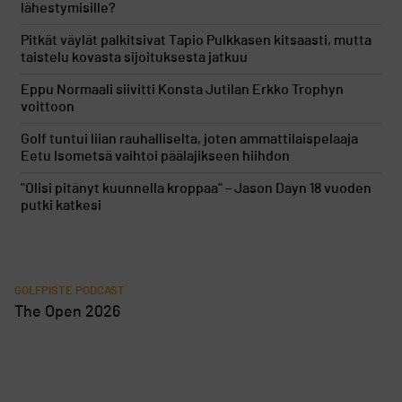
lähestymisille?
Pitkät väylät palkitsivat Tapio Pulkkasen kitsaasti, mutta
taistelu kovasta sijoituksesta jatkuu
Eppu Normaali siivitti Konsta Jutilan Erkko Trophyn
voittoon
Golf tuntui liian rauhalliselta, joten ammattilaispelaaja
Eetu Isometsä vaihtoi päälajikseen hiihdon
"Olisi pitänyt kuunnella kroppaa" – Jason Dayn 18 vuoden
putki katkesi
GOLFPISTE PODCAST
The Open 2026