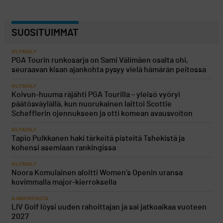
SUOSITUIMMAT
KILPAGOLF
PGA Tourin runkosarja on Sami Välimäen osalta ohi,
seuraavan kisan ajankohta pysyy vielä hämärän peitossa
KILPAGOLF
Koivun-huuma räjähti PGA Tourilla – yleisö vyöryi
päätösväylällä, kun nuorukainen laittoi Scottie
Schefflerin ojennukseen ja otti komean avausvoiton
KILPAGOLF
Tapio Pulkkanen haki tärkeitä pisteitä Tshekistä ja
kohensi asemiaan rankingissa
KILPAGOLF
Noora Komulainen aloitti Women’s Openin uransa
kovimmalla major-kierroksella
AJANKOHTAISTA
LIV Golf löysi uuden rahoittajan ja sai jatkoaikaa vuoteen
2027