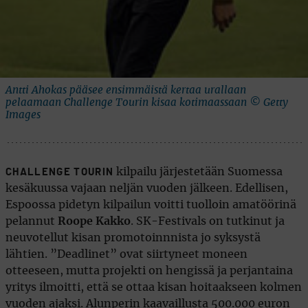
Antti Ahokas pääsee ensimmäistä kertaa urallaan
pelaamaan Challenge Tourin kisaa kotimaassaan © Getty
Images
kilpailu järjestetään Suomessa
CHALLENGE TOURIN
kesäkuussa vajaan neljän vuoden jälkeen. Edellisen,
Espoossa pidetyn kilpailun voitti tuolloin amatöörinä
pelannut
Roope Kakko
. SK-Festivals on tutkinut ja
neuvotellut kisan promotoinnnista jo syksystä
lähtien. ”Deadlinet” ovat siirtyneet moneen
otteeseen, mutta projekti on hengissä ja perjantaina
yritys ilmoitti, että se ottaa kisan hoitaakseen kolmen
vuoden ajaksi. Alunperin kaavaillusta 500.000 euron