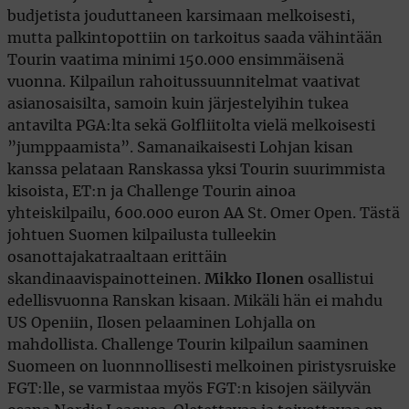
budjetista jouduttaneen karsimaan melkoisesti,
mutta palkintopottiin on tarkoitus saada vähintään
Tourin vaatima minimi 150.000 ensimmäisenä
vuonna. Kilpailun rahoitussuunnitelmat vaativat
asianosaisilta, samoin kuin järjestelyihin tukea
antavilta PGA:lta sekä Golfliitolta vielä melkoisesti
”jumppaamista”. Samanaikaisesti Lohjan kisan
kanssa pelataan Ranskassa yksi Tourin suurimmista
kisoista, ET:n ja Challenge Tourin ainoa
yhteiskilpailu, 600.000 euron AA St. Omer Open. Tästä
johtuen Suomen kilpailusta tulleekin
osanottajakatraaltaan erittäin
skandinaavispainotteinen.
Mikko Ilonen
osallistui
edellisvuonna Ranskan kisaan. Mikäli hän ei mahdu
US Openiin, Ilosen pelaaminen Lohjalla on
mahdollista. Challenge Tourin kilpailun saaminen
Suomeen on luonnnollisesti melkoinen piristysruiske
FGT:lle, se varmistaa myös FGT:n kisojen säilyvän