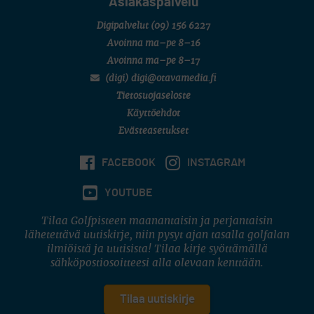
Asiakaspalvelu
Digipalvelut
(09) 156 6227
Avoinna ma–pe 8–16
Avoinna ma–pe 8–17
(digi) digi@otavamedia.fi
Tietosuojaseloste
Käyttöehdot
Evästeasetukset
FACEBOOK
INSTAGRAM
YOUTUBE
Tilaa Golfpisteen maanantaisin ja perjantaisin
lähetettävä uutiskirje, niin pysyt ajan tasalla golfalan
ilmiöistä ja uutisista! Tilaa kirje syöttämällä
sähköpostiosoitteesi alla olevaan kenttään.
Tilaa uutiskirje