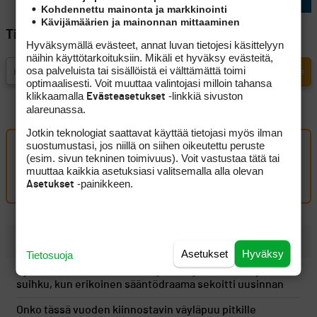
Kohdennettu mainonta ja markkinointi
Kävijämäärien ja mainonnan mittaaminen
Tilaa Golfpisteen uutiskirje
Hyväksymällä evästeet, annat luvan tietojesi käsittelyyn
näihin käyttötarkoituksiin. Mikäli et hyväksy evästeitä,
osa palveluista tai sisällöistä ei välttämättä toimi
optimaalisesti. Voit muuttaa valintojasi milloin tahansa
klikkaamalla
-linkkiä sivuston
Evästeasetukset
alareunassa.
Jotkin teknologiat saattavat käyttää tietojasi myös ilman
suostumustasi, jos niillä on siihen oikeutettu peruste
Oma kommentti
(esim. sivun tekninen toimivuus). Voit vastustaa tätä tai
muuttaa kaikkia asetuksiasi valitsemalla alla olevan
Kirjaudu sisään kommentoidaksesi
-painikkeen.
Asetukset
UUSIMMAT
Asetukset
Hyväksy
Tietosuoja
Kymmenen minuuttia voitonjuhlien jälkeen tuli kylmä
suihku, kun erikoinen sääntödraama sekoitti uusinnan
Onko tässä vuoden kiinnostavin väyläpuu pitkille