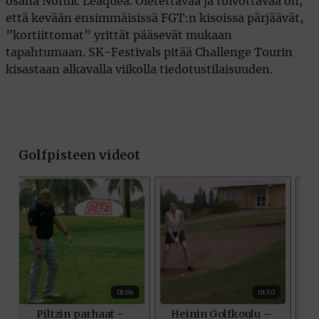
osana Nordic Leaquea. Oletettavaa ja toivottavaa on,
että kevään ensimmäisissä FGT:n kisoissa pärjäävät,
”kortiittomat” yrittät pääsevät mukaan
tapahtumaan. SK-Festivals pitää Challenge Tourin
kisastaan alkavalla viikolla tiedotustilaisuuden.