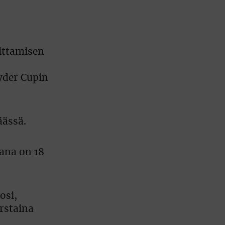
ittamisen
yder Cupin
äässä.
ana on 18
osi,
rstaina