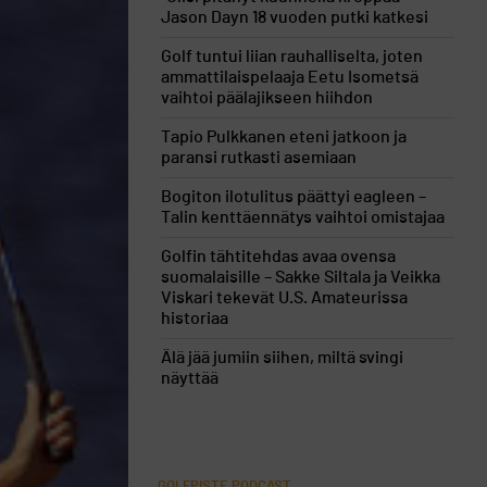
Jason Dayn 18 vuoden putki katkesi
Golf tuntui liian rauhalliselta, joten
ammattilaispelaaja Eetu Isometsä
vaihtoi päälajikseen hiihdon
Tapio Pulkkanen eteni jatkoon ja
paransi rutkasti asemiaan
Bogiton ilotulitus päättyi eagleen –
Talin kenttäennätys vaihtoi omistajaa
Golfin tähtitehdas avaa ovensa
suomalaisille – Sakke Siltala ja Veikka
Viskari tekevät U.S. Amateurissa
historiaa
Älä jää jumiin siihen, miltä svingi
näyttää
GOLFPISTE PODCAST