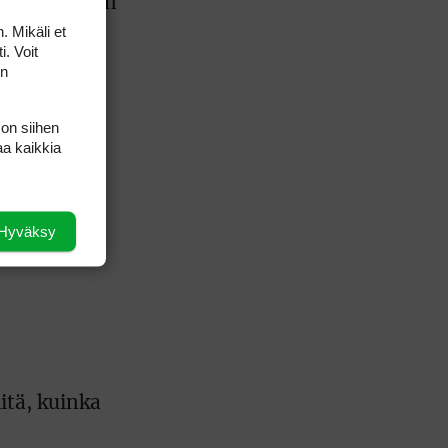
 väistyminen
on
. Mikäli et
i. Voit
ertoo
on
 on siihen
aan
aa kaikkia
Hyväksy
uualla
iitä, kuinka