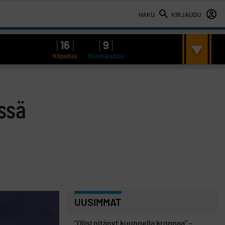
HAKU
KIRJAUDU
[
16
]
[
9
]
Kilpailua
Suomalaista
ssä
UUSIMMAT
"Olisi pitänyt kuunnella kroppaa" –