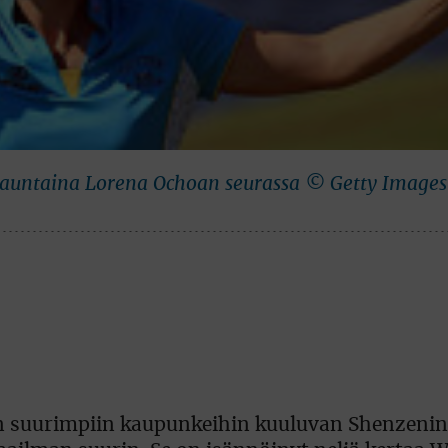
launtaina Lorena Ochoan seurassa © Getty Images
nan suurimpiin kaupunkeihin kuuluvan Shenzeni