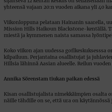
sijaitseva 12 kentän keskus on sellaisenaan m
yhteensä vajaan 20:n vuoden aikana yli 40 ka
Viikonloppuna pelataan Hainanin saarella, uude
Mission Hills Haikoun Blackstone-kentällä. 
miestä ja kymmenen naista samassa lyöntipelik
Koko viikon ajan uudessa goflkeskuksesssa o
kilpailuun. Perjantaina osallistujat ja juhlavi
Hillsia lähinnä Aasian alueelle. Reilun vuode
Annika Sörenstam tiukan paikan edessä
Kisan osallistujalista nimekkäimpien osalta on
näille tähdille on se, että ura on käytännössä