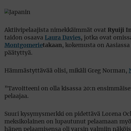
Aktiivipelaajista nimekkäimmät ovat
Ryuiji I
taidon osaava
Laura Davies
,
jotka ovat omiss
Montgomerie
takaan
, kokemusta on Aasiassa 
päätyttyä.
Hämmästyttävää olisi, mikäli Greg Norman,
”Tavoitteeni on olla kisassa 20:n ensimmäise
pelaajaa.
Suuri kysymysmerkki on pidettävä Lorena Och
meksikolainen on lupautunut pelaamaan myös
hänen pelaamisensa oli varsin valmiin näköis