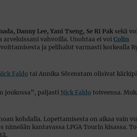
mada, Danny Lee, Yani Tseng, Se Ri Pak
sekä vo
a arveluissani vahvoilla. Unohtaa ei voi
Colin
voittamisesta ja pelihalut varmasti korkealla R
Nick Faldo
tai Annika Sörenstam olisivat kärkip
n joukossa”, paljasti
Nick Faldo
toiveensa. Muk
oan kohdalla. Lopettamisesta on aikaa vain vu
 nimeään kantavassa LPGA Tourin kisassa. To
tä.