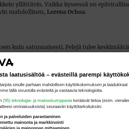
kkein yllättävin. Vaikka kyseessä on epäviralline
ovin mahdollinen,
Lorena Ochoa
.
een kuin satunnaisesti. Pelejä tulee keskimääri
 ennen Mission Hillsin kisaa. Totisesti olisin 
tiedotustilaisuuden jälkeen.
sta laatusisältöä – evästeillä parempi käyttök
täneet kahden päivän aikana siltä, että 14 kuuka
rjota sinulle parhaan mahdollisen käyttökokemuksen ja laadukkaat s
n hämillään siitä, mihin hän on lupautunut.
me tällä sivustolla evästeitä ja vastaavia teknologioita.
en
(95) teknologia- ja mainoskumppania
keräävät tietoa (esim. vieraile
tiinia ja osaamista. Varmasti tulen tekemään k
laitteesi ominaisuuk­sista) seuraaviin käyttötarkoituksiin:
 vastaan”, Sörenstam järkeili.
ön ja palveluiden parantaminen
nettu mainonta ja markkinointi
määrien ja mainonnan mittaaminen