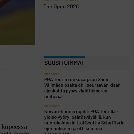
The Open 2026
SUOSITUIMMAT
KILPAGOLF
PGA Tourin runkosarja on Sami
Välimäen osalta ohi, seuraavan kisan
ajankohta pysyy vielä hämärän
peitossa
KILPAGOLF
Koivun-huuma räjähti PGA Tourilla –
yleisö vyöryi päätösväylällä, kun
nuorukainen laittoi Scottie Schefflerin
n kupeessa
ojennukseen ja otti komean