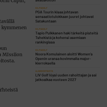
avausvoiton
World Cupin,
KILPAGOLF
PGA Tourin kisaa johtavan
sensaatiotulokkaan juuret johtavat
tavällä
Satakuntaan
en, kymmenen
KILPAGOLF
Tapio Pulkkanen haki tärkeitä pisteitä
Tshekistä ja kohensi asemiaan
rankingissa
pun
KILPAGOLF
Noora Komulainen aloitti Women’s
sa MIssiion
Openin uransa kovimmalla major-
itosta.
kierroksella
AJANKOHTAISTA
LIV Golf löysi uuden rahoittajan ja sai
jatkoaikaa vuoteen 2027
 Yhteistä