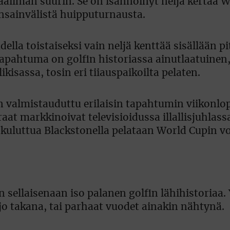
aailman suurin. Se on isännöinyt neljä kertaa 
nsainvälistä huipputurnausta.
lla toistaiseksi vain neljä kenttää sisällään pi
Tapahtuma on golfin historiassa ainutlaatuin
isassa, tosin eri tiiauspaikoilta pelaten.
n valmistauduttu erilaisin tapahtumin viikonlo
eraat markkinoivat televisioidussa illallisjuhlas
n kuluttua Blackstonella pelataan World Cupin vo
 sellaisenaan iso palanen golfin lähihistoriaa.
 jo takana, tai parhaat vuodet ainakin nähtynä.