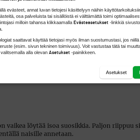
na rakentanut huolella brändiään. Kisakentiltä
ttä edes huomioarvon laskemista. Sörenstamilla 
 evästeet, annat luvan tietojesi käsittelyyn näihin käyttötarkoituksiin
teitä, osa palveluista tai sisällöistä ei välttämättä toimi optimaalisest
iinassa hän haluaa olla vahvasti mukana. Siitä k
intojasi milloin tahansa klikkaamalla
-linkkiä sivust
Evästeasetukset
säys Mission Hills Groupin kanssa.
a.
logiat saattavat käyttää tietojasi myös ilman suostumustasi, jos niillä
 tyttöjen kansainvälistiä kisaa tullaan pelaam
peruste (esim. sivun tekninen toimivuus). Voit vastustaa tätä tai muutt
 valitsemalla alla olevan
-painikkeen.
nstamin nimeä kantavalla kentällä.
Asetukset
luan antaa puolestani jotain takaisinkin. Annika
Asetukset
sgolfin arvostusta Aasiassa, mutta toki myös m
n vaikea löytää isoa suosikkia. Paljon riippuu s
ntällä naisille annetaan.