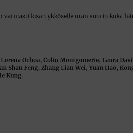
n varmasti kisan ykköselle uran suurin kuka hä
Lorena Ochoa, Colin Montgomerie, Laura Davie
han Shan Feng, Zhang Lian Wei, Yuan Hao, Kong
ie Kung.