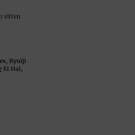
n sitten
s, Ryuiji
 Ei Hai,