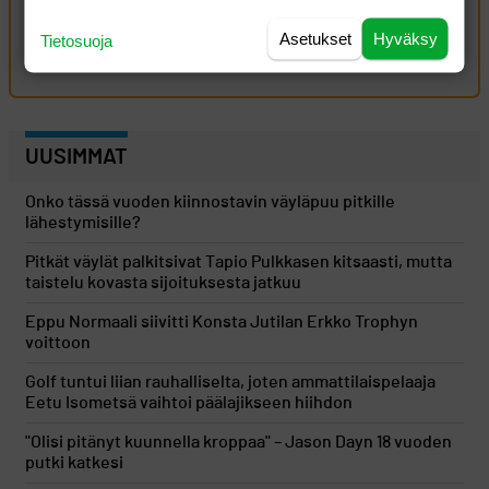
Oma kommentti
Asetukset
Hyväksy
Tietosuoja
Kirjaudu sisään kommentoidaksesi
UUSIMMAT
Onko tässä vuoden kiinnostavin väyläpuu pitkille
lähestymisille?
Pitkät väylät palkitsivat Tapio Pulkkasen kitsaasti, mutta
taistelu kovasta sijoituksesta jatkuu
Eppu Normaali siivitti Konsta Jutilan Erkko Trophyn
voittoon
Golf tuntui liian rauhalliselta, joten ammattilaispelaaja
Eetu Isometsä vaihtoi päälajikseen hiihdon
"Olisi pitänyt kuunnella kroppaa" – Jason Dayn 18 vuoden
putki katkesi