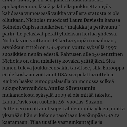
apukapteenina, läsnä ja lähellä joukkuetta myös
kahdessa viimeisessä vaikka virallista statusta ei ole
ollutkaan. Nicholas muodosti
Laura Daviesin
kanssa
Solheim Cupissa melkoisen ”majakka ja perävaunu”
parin, he pelasivat peräti yhdeksän kertaa yhdessä.
Nicholas on voittanut 18 kertaa ympäri maailman ,
arvokkain titteli on US Openin voitto syksyllä 1997
suosikkien nenän edestä. Rahtusen alle 150 senttinen
Nicholas on aina mielletty kovaksi yrittäjäksi. Sitä
hänen tuleva joukkueensakin tarvitsee, sillä Eurooppa
ei ole koskaan voittanut USA:ssa pelattua ottelua.
Kaiken lisäksi eurooppalaisilla on menossa selkeä
sukupolvenvaihdos.
Annika Sörenstamin
mukanaolosta syksyllä 2009 ei ole mitää takeita,
Laura Davies on tuolloin 46-vuotias. Suzann
Pettersen on ottanut supertähden roolia ylleen, mutta
yksinään hän ei kykene tasoltaan leveämpää USA:ta
kaatamaan. Tilaa uusille vastuunkantajille ja