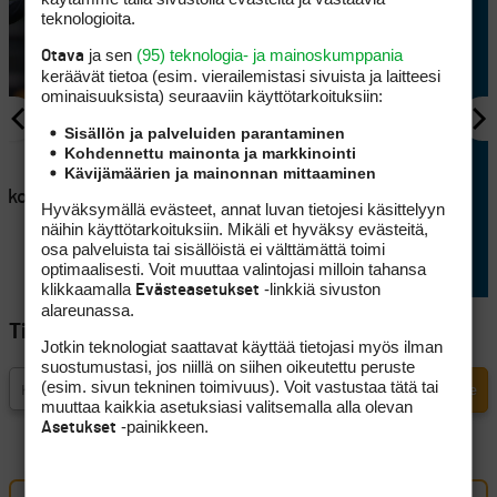
teknologioita.
ja sen
(95) teknologia- ja mainoskumppania
Otava
keräävät tietoa (esim. vierailemis­tasi sivuista ja laitteesi
ominaisuuk­sista) seuraaviin käyttötarkoituksiin:
Sisällön ja palveluiden parantaminen
AJANKOHTAISTA
Kohdennettu mainonta ja markkinointi
Kävijämäärien ja mainonnan mittaaminen
en
Lappajärvellä kisataan
atkoaikaa
sunnuntaina hyvin
Hyväksymällä evästeet, annat luvan tietojesi käsittelyyn
erikoisessa golftriathlonissa
näihin käyttötarkoituksiin. Mikäli et hyväksy evästeitä,
osa palveluista tai sisällöistä ei välttämättä toimi
optimaalisesti. Voit muuttaa valintojasi milloin tahansa
klikkaamalla
-linkkiä sivuston
Evästeasetukset
alareunassa.
Tilaa Golfpisteen uutiskirje
Jotkin teknologiat saattavat käyttää tietojasi myös ilman
suostumustasi, jos niillä on siihen oikeutettu peruste
(esim. sivun tekninen toimivuus). Voit vastustaa tätä tai
muuttaa kaikkia asetuksiasi valitsemalla alla olevan
-painikkeen.
Asetukset