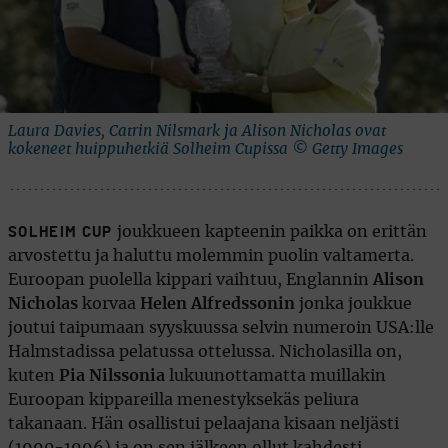
Laura Davies, Catrin Nilsmark ja Alison Nicholas ovat
kokeneet huippuhetkiä Solheim Cupissa © Getty Images
joukkueen kapteenin paikka on erittän
SOLHEIM CUP
arvostettu ja haluttu molemmin puolin valtamerta.
Euroopan puolella kippari vaihtuu, Englannin
Alison
Nicholas
korvaa
Helen Alfredssonin
jonka joukkue
joutui taipumaan syyskuussa selvin numeroin USA:lle
Halmstadissa pelatussa ottelussa. Nicholasilla on,
kuten
Pia Nilssonia
lukuunottamatta muillakin
Euroopan kippareilla menestyksekäs peliura
takanaan. Hän osallistui pelaajana kisaan neljästi
(1990-1996) ja on sen jälkeen ollut kahdesti