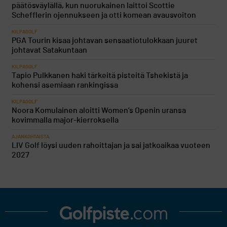
päätösväylällä, kun nuorukainen laittoi Scottie
Schefflerin ojennukseen ja otti komean avausvoiton
KILPAGOLF
PGA Tourin kisaa johtavan sensaatiotulokkaan juuret
johtavat Satakuntaan
KILPAGOLF
Tapio Pulkkanen haki tärkeitä pisteitä Tshekistä ja
kohensi asemiaan rankingissa
KILPAGOLF
Noora Komulainen aloitti Women’s Openin uransa
kovimmalla major-kierroksella
AJANKOHTAISTA
LIV Golf löysi uuden rahoittajan ja sai jatkoaikaa vuoteen
2027