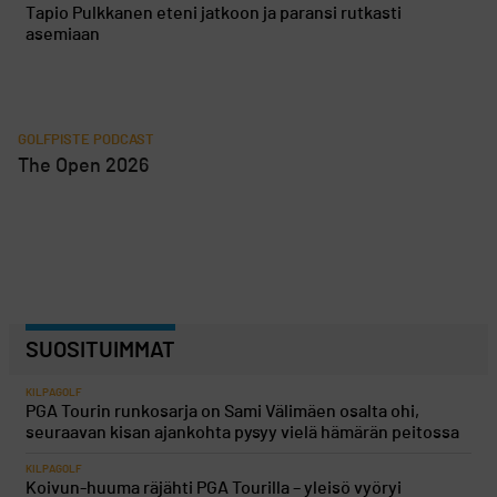
Tapio Pulkkanen eteni jatkoon ja paransi rutkasti
asemiaan
GOLFPISTE PODCAST
The Open 2026
SUOSITUIMMAT
KILPAGOLF
PGA Tourin runkosarja on Sami Välimäen osalta ohi,
seuraavan kisan ajankohta pysyy vielä hämärän peitossa
KILPAGOLF
Koivun-huuma räjähti PGA Tourilla – yleisö vyöryi