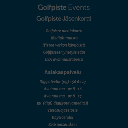
Golfpiste mediakortti
Mediahinnasto
Tietoa verkon kävijöistä
Golfpisteen yhteystiedot
DSA avoimuusraportti
Asiakaspalvelu
Digipalvelut
(09) 156 6227
Avoinna ma–pe 8–16
Avoinna ma–pe 8–17
(digi) digi@otavamedia.fi
Tietosuojaseloste
Käyttöehdot
Evästeasetukset