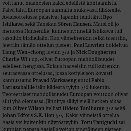
voittanut maanosien kaksi edellistä kohtaamista.
Päivä lähti Euroopan kannalta mukavasti liikkeelle.
Avausottelussa pelasivat Japanin teinitähti
Ryo
Ishikawa
sekä Tanskan
Sören Hansen
. Matsi oli jo
menossa Hansenille, kunnes 17:nnellä Ishikawa tuli
tasoihin birdiellään. Kun viimeinenkin reikä tasattiin,
jaettiin tämän ottelun pisteet.
Paul Lawrien
hoideltua
Liang Wen-chong
luvuin 3/2 ja
Nick Doughertyn
Charlie Wi
1 up, olivat Euroopan mahdollisuudet
edelleen hengissä. Kolaus haaveisiin tuli kuitenkin
seuraavassa ottelussa, jossa kotiyleisön kovasti
kannustama
Prayad Marksaeng
antoi
Pablo
Larrazabalille
isän kädestä tylyin 7/6 lukemin.
Teoreettiset mahdollisuudet Euroopan voittoon olivat
silti yhä olemassa. Jännitys säilyi vielä hetken aikaa
kun
Oliver Wilson
kellisti
Hideto Taniharan
3/2 sekä
Johan Edfors S.K. Hon
5/4. Kaksi viimeistä ottelua
Aasia vei kuitenkin näytöstyyliin.
Toru Taniguchi
sai
kunnian napata Aasialle voiton sinetöineen pisteen