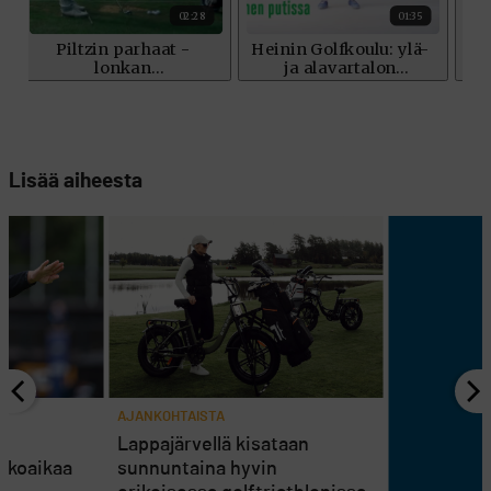
Lisää aiheesta
AJANKOHTAISTA
en
Lappajärvellä kisataan
atkoaikaa
sunnuntaina hyvin