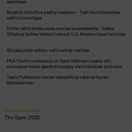
asemiaan
Bogiton ilotulitus päättyi eagleen – Talin kenttäennätys
vaihtoi omistajaa
Golfin tähtitehdas avaa ovensa suomalaisille – Sakke
Siltala ja Veikka Viskari tekevät U.S. Amateurissa historiaa
Älä jää jumiin siihen, miltä svingi näyttää
PGA Tourin runkosarja on Sami Välimäen osalta ohi,
seuraavan kisan ajankohta pysyy vielä hämärän peitossa
Tapio Pulkkanen heräsi takaysillä ja rakensi hyvän
lähtöaseman
GOLFPISTE PODCAST
The Open 2026