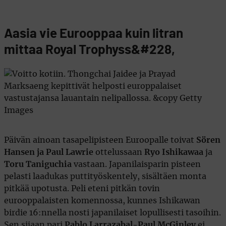
Aasia vie Eurooppaa kuin litran
mittaa Royal Trophyss&#228,
Päivän ainoan tasapelipisteen Euroopalle toivat
Sören
Hansen ja Paul Lawrie
ottelussaan
Ryo Ishikawaa
ja
Toru Taniguchia
vastaan. Japanilaisparin pisteen
pelasti laadukas puttityöskentely, sisältäen monta
pitkää upotusta. Peli eteni pitkän tovin
eurooppalaisten komennossa, kunnes Ishikawan
birdie 16:nnella nosti japanilaiset lopullisesti tasoihin.
Sen sijaan pari
Pablo Larrazabal-Paul McGinley
ei