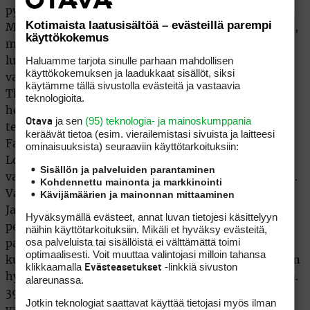
Kotimaista laatusisältöä – evästeillä parempi
käyttökokemus
Haluamme tarjota sinulle parhaan mahdollisen
käyttökokemuksen ja laadukkaat sisällöt, siksi
käytämme tällä sivustolla evästeitä ja vastaavia
teknologioita.
ja sen
(95) teknologia- ja mainoskumppania
Otava
keräävät tietoa (esim. vierailemis­tasi sivuista ja laitteesi
ominaisuuk­sista) seuraaviin käyttötarkoituksiin:
Sisällön ja palveluiden parantaminen
Kohdennettu mainonta ja markkinointi
Kävijämäärien ja mainonnan mittaaminen
Hyväksymällä evästeet, annat luvan tietojesi käsittelyyn
näihin käyttötarkoituksiin. Mikäli et hyväksy evästeitä,
osa palveluista tai sisällöistä ei välttämättä toimi
optimaalisesti. Voit muuttaa valintojasi milloin tahansa
klikkaamalla
-linkkiä sivuston
Evästeasetukset
alareunassa.
Jotkin teknologiat saattavat käyttää tietojasi myös ilman