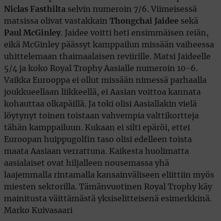
Niclas Fasthilta
selvin numeroin 7/6. Viimeisessä
matsissa olivat vastakkain
Thongchai Jaidee
sekä
Paul McGinley
. Jaidee voitti heti ensimmäisen reiän,
eikä McGinley päässyt kamppailun missään vaiheessa
uhittelemaan thaimaalaisen reviirille. Matsi Jaideelle
5/4 ja koko Royal Trophy Aasialle numeroin 10-6.
Vaikka Eurooppa ei ollut missään nimessä parhaalla
joukkueellaan liikkeellä, ei Aasian voittoa kannata
kohauttaa olkapäillä. Ja toki olisi Aasiallakin vielä
löytynyt toinen toistaan vahvempia valttikortteja
tähän kamppailuun. Kukaan ei silti epäröi, ettei
Euroopan huippugolfin taso olisi edelleen toista
maata Aasiaan verrattuna. Kaikesta huolimatta
aasialaiset ovat hiljalleen nousemassa yhä
laajemmalla rintamalla kansainväliseen eliittiin myös
miesten sektorilla. Tämänvuotinen Royal Trophy käy
mainitusta väittämästä yksiselitteisenä esimerkkinä.
Marko Kuivasaari