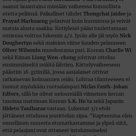
saanut lauantaina missään vaiheessa kunnollista
otetta peliinsä. Paikalliset tähdet
Thongchai Jaidee
ja
Prayad Marksaeng
pelasivat kuin hurmiossa ja veivät
matsia alusta saakka. Kotiyleisö pääsi tuulettamaan
omiensa voittoa lukemin 4/2. Jyrän alle jäi myös
Nick
Doughertyn
sekä mainion viime kauden pelanneen
Oliver Wilsonin
muodostama pari. Korean
Charlie Wi
sekä Kiinan
Liang Wen-chong
johtivat ottelua
ensimmäiseltä reiältä lähtien. Kättelyvaiheeseen
päästiin 16. griinillä, jossa aasialaiset ottivat
ratkaisevan kolmannen reiän. Lohtua tilanteeseen ei
tuonut myöskään ruotsalaispari
Niclas Fasth-Johan
Edfors
, sillä he olivat nelosreiällä viimeisen kerran
tasoissa matsissan Korean
S.K. Ho´ta
sekä Japanin
Hideto Taniharaa
vastaan. Lukemat 3/1 eivät
jättäneet ottelussa jossittelun sijaa. ”Kapteenina olen
onnellinen suuresta etumatkastamme ja ylpeä siitä,
että pelaajani ovat ottaneet intohimoiseksi