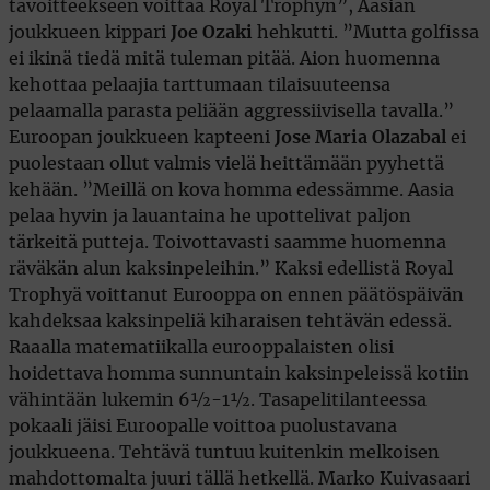
tavoitteekseen voittaa Royal Trophyn”, Aasian
joukkueen kippari
Joe Ozaki
hehkutti. ”Mutta golfissa
ei ikinä tiedä mitä tuleman pitää. Aion huomenna
kehottaa pelaajia tarttumaan tilaisuuteensa
pelaamalla parasta peliään aggressiivisella tavalla.”
Euroopan joukkueen kapteeni
Jose Maria Olazabal
ei
puolestaan ollut valmis vielä heittämään pyyhettä
kehään. ”Meillä on kova homma edessämme. Aasia
pelaa hyvin ja lauantaina he upottelivat paljon
tärkeitä putteja. Toivottavasti saamme huomenna
räväkän alun kaksinpeleihin.” Kaksi edellistä Royal
Trophyä voittanut Eurooppa on ennen päätöspäivän
kahdeksaa kaksinpeliä kiharaisen tehtävän edessä.
Raaalla matematiikalla eurooppalaisten olisi
hoidettava homma sunnuntain kaksinpeleissä kotiin
vähintään lukemin 6½-1½. Tasapelitilanteessa
pokaali jäisi Euroopalle voittoa puolustavana
joukkueena. Tehtävä tuntuu kuitenkin melkoisen
mahdottomalta juuri tällä hetkellä. Marko Kuivasaari