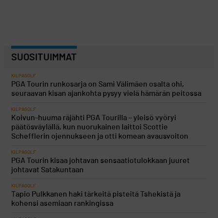
SUOSITUIMMAT
KILPAGOLF
PGA Tourin runkosarja on Sami Välimäen osalta ohi,
seuraavan kisan ajankohta pysyy vielä hämärän peitossa
KILPAGOLF
Koivun-huuma räjähti PGA Tourilla – yleisö vyöryi
päätösväylällä, kun nuorukainen laittoi Scottie
Schefflerin ojennukseen ja otti komean avausvoiton
KILPAGOLF
PGA Tourin kisaa johtavan sensaatiotulokkaan juuret
johtavat Satakuntaan
KILPAGOLF
Tapio Pulkkanen haki tärkeitä pisteitä Tshekistä ja
kohensi asemiaan rankingissa