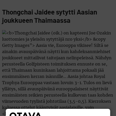
Thongchai Jaidee sytytti Aasian
joukkueen Thaimaassa