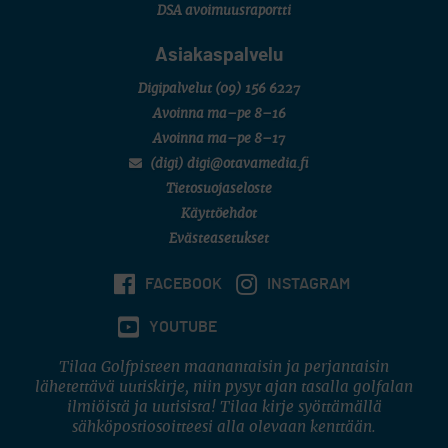
DSA avoimuusraportti
Asiakaspalvelu
Digipalvelut
(09) 156 6227
Avoinna ma–pe 8–16
Avoinna ma–pe 8–17
(digi) digi@otavamedia.fi
Tietosuojaseloste
Käyttöehdot
Evästeasetukset
FACEBOOK
INSTAGRAM
YOUTUBE
Tilaa Golfpisteen maanantaisin ja perjantaisin
lähetettävä uutiskirje, niin pysyt ajan tasalla golfalan
ilmiöistä ja uutisista! Tilaa kirje syöttämällä
sähköpostiosoitteesi alla olevaan kenttään.