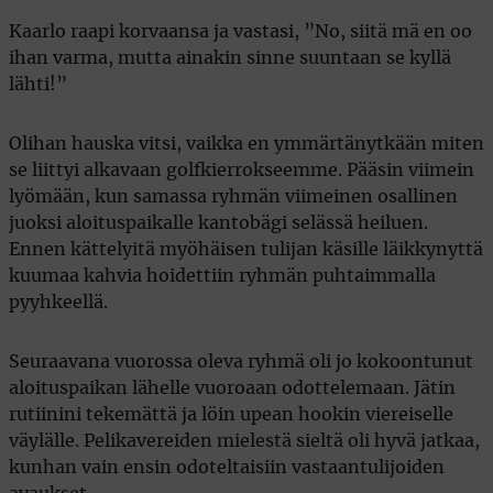
Kaarlo raapi korvaansa ja vastasi, ”No, siitä mä en oo
ihan varma, mutta ainakin sinne suuntaan se kyllä
lähti!”
Olihan hauska vitsi, vaikka en ymmärtänytkään miten
se liittyi alkavaan golfkierrokseemme. Pääsin viimein
lyömään, kun samassa ryhmän viimeinen osallinen
juoksi aloituspaikalle kantobägi selässä heiluen.
Ennen kättelyitä myöhäisen tulijan käsille läikkynyttä
kuumaa kahvia hoidettiin ryhmän puhtaimmalla
pyyhkeellä.
Seuraavana vuorossa oleva ryhmä oli jo kokoontunut
aloituspaikan lähelle vuoroaan odottelemaan. Jätin
rutiinini tekemättä ja löin upean hookin viereiselle
väylälle. Pelikavereiden mielestä sieltä oli hyvä jatkaa,
kunhan vain ensin odoteltaisiin vastaantulijoiden