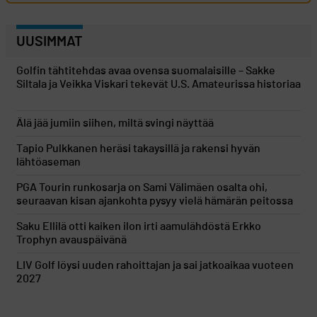
UUSIMMAT
Golfin tähtitehdas avaa ovensa suomalaisille – Sakke
Siltala ja Veikka Viskari tekevät U.S. Amateurissa historiaa
Älä jää jumiin siihen, miltä svingi näyttää
Tapio Pulkkanen heräsi takaysillä ja rakensi hyvän
lähtöaseman
PGA Tourin runkosarja on Sami Välimäen osalta ohi,
seuraavan kisan ajankohta pysyy vielä hämärän peitossa
Saku Ellilä otti kaiken ilon irti aamulähdöstä Erkko
Trophyn avauspäivänä
LIV Golf löysi uuden rahoittajan ja sai jatkoaikaa vuoteen
2027