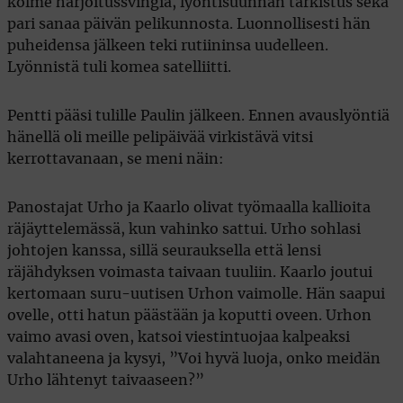
kolme harjoitussvingiä, lyöntisuunnan tarkistus sekä
pari sanaa päivän pelikunnosta. Luonnollisesti hän
puheidensa jälkeen teki rutiininsa uudelleen.
Lyönnistä tuli komea satelliitti.
Pentti pääsi tulille Paulin jälkeen. Ennen avauslyöntiä
hänellä oli meille pelipäivää virkistävä vitsi
kerrottavanaan, se meni näin:
Panostajat Urho ja Kaarlo olivat työmaalla kallioita
räjäyttelemässä, kun vahinko sattui. Urho sohlasi
johtojen kanssa, sillä seurauksella että lensi
räjähdyksen voimasta taivaan tuuliin. Kaarlo joutui
kertomaan suru-uutisen Urhon vaimolle. Hän saapui
ovelle, otti hatun päästään ja koputti oveen. Urhon
vaimo avasi oven, katsoi viestintuojaa kalpeaksi
valahtaneena ja kysyi, ”Voi hyvä luoja, onko meidän
Urho lähtenyt taivaaseen?”