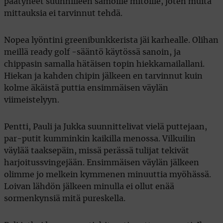
päätyneet suunnilleen samoille mitoille, joten muita
mittauksia ei tarvinnut tehdä.
Nopea lyöntini greenibunkkerista jäi karhealle. Olihan
meillä ready golf -sääntö käytössä sanoin, ja
chippasin samalla hätäisen topin hiekkamailallani.
Hiekan ja kahden chipin jälkeen en tarvinnut kuin
kolme äkäistä puttia ensimmäisen väylän
viimeistelyyn.
Pentti, Pauli ja Jukka suunnittelivat vielä puttejaan,
par-putit kumminkin kaikilla menossa. Vilkuilin
väylää taaksepäin, missä perässä tulijat tekivät
harjoitussvingejään. Ensimmäisen väylän jälkeen
olimme jo melkein kymmenen minuuttia myöhässä.
Loivan lähdön jälkeen minulla ei ollut enää
sormenkynsiä mitä pureskella.