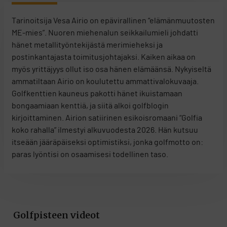
Tarinoitsija Vesa Airio on epävirallinen “elämänmuutosten
ME-mies”. Nuoren miehenalun seikkailumieli johdatti
hänet metallityöntekijästä merimieheksi ja
postinkantajasta toimitusjohtajaksi. Kaiken aikaa on
myös yrittäjyys ollut iso osa hänen elämäänsä. Nykyiseltä
ammatiltaan Airio on koulutettu ammattivalokuvaaja.
Golfkenttien kauneus pakotti hänet ikuistamaan
bongaamiaan kenttiä, ja siitä alkoi golfblogin
kirjoittaminen. Airion satiirinen esikoisromaani “Golfia
koko rahalla” ilmestyi alkuvuodesta 2026. Hän kutsuu
itseään jääräpäiseksi optimistiksi, jonka golfmotto on:
paras lyöntisi on osaamisesi todellinen taso.