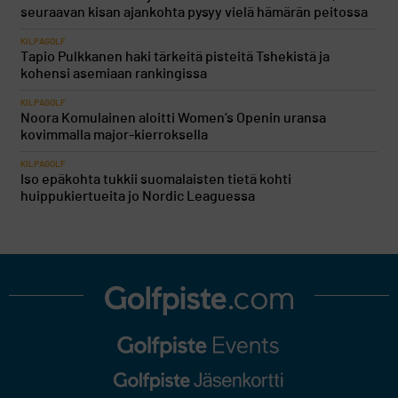
seuraavan kisan ajankohta pysyy vielä hämärän peitossa
KILPAGOLF
Tapio Pulkkanen haki tärkeitä pisteitä Tshekistä ja
kohensi asemiaan rankingissa
KILPAGOLF
Noora Komulainen aloitti Women’s Openin uransa
kovimmalla major-kierroksella
KILPAGOLF
Iso epäkohta tukkii suomalaisten tietä kohti
huippukiertueita jo Nordic Leaguessa