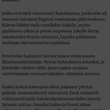
avaukset.
Jukka etsi vielä vimmatusti hanskaansa, jonka hän oli
varmasti laittanut bäginsä vasempaan pikkutaskuun.
Kahvia läikkyi vielä toisellekin kädelle, mutta
pyyhkeeni olikin jo pesun tarpeessa. Jukalle löytyi
lainahanska Pentin toimesta. Lopulta pääsimme
matkaan viisi minuuttia myöhässä.
Pentti olisi halunnut kertoa toisen vitsin ennen
lähestymislyöntiään. Pyysin kohteliaasti anteeksi, ja
kiirehdin väylien väliin puun taakse suojaan
odottelemaan vastaantulijoiden viimeistä avausta.
Kaikki kolme kaverusta olivat päässeet pitchin
päähän ensimmäisestä viheriöstä. Pauli tarkasteli
etäisyysmittarilla kahdenkymmenenviiden metrin
lyönnin mittaa. Onneksi Jukka ja Pentti olivat