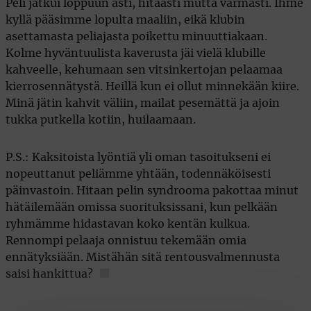
Peli jatkui loppuun asti, hitaasti mutta varmasti. Ihme
kyllä pääsimme lopulta maaliin, eikä klubin
asettamasta peliajasta poikettu minuuttiakaan.
Kolme hyväntuulista kaverusta jäi vielä klubille
kahveelle, kehumaan sen vitsinkertojan pelaamaa
kierrosennätystä. Heillä kun ei ollut minnekään kiire.
Minä jätin kahvit väliin, mailat pesemättä ja ajoin
tukka putkella kotiin, huilaamaan.
P.S.: Kaksitoista lyöntiä yli oman tasoitukseni ei
nopeuttanut peliämme yhtään, todennäköisesti
päinvastoin. Hitaan pelin syndrooma pakottaa minut
hätäilemään omissa suorituksissani, kun pelkään
ryhmämme hidastavan koko kentän kulkua.
Rennompi pelaaja onnistuu tekemään omia
ennätyksiään. Mistähän sitä rentousvalmennusta
saisi hankittua?