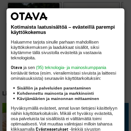
Kotimaista laatusisältöä – evästeillä parempi
käyttökokemus
Haluamme tarjota sinulle parhaan mahdollisen
käyttökokemuksen ja laadukkaat sisällöt, siksi
käytämme tällä sivustolla evästeitä ja vastaavia
teknologioita.
ja sen
(95) teknologia- ja mainoskumppania
Otava
keräävät tietoa (esim. vierailemis­tasi sivuista ja laitteesi
ominaisuuk­sista) seuraaviin käyttötarkoituksiin:
Sisällön ja palveluiden parantaminen
Kohdennettu mainonta ja markkinointi
Lisää aiheesta
Kävijämäärien ja mainonnan mittaaminen
Hyväksymällä evästeet, annat luvan tietojesi käsittelyyn
näihin käyttötarkoituksiin. Mikäli et hyväksy evästeitä,
osa palveluista tai sisällöistä ei välttämättä toimi
optimaalisesti. Voit muuttaa valintojasi milloin tahansa
klikkaamalla
-linkkiä sivuston
Evästeasetukset