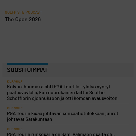
GOLFPISTE PODCAST
The Open 2026
SUOSITUIMMAT
KILPAGOLF
Koivun-huuma räjähti PGA Tourilla – yleisö vyöryi
päätösväylällä, kun nuorukainen laittoi Scottie
Schefflerin ojennukseen ja otti komean avausvoiton
KILPAGOLF
PGA Tourin kisaa johtavan sensaatiotulokkaan juuret
johtavat Satakuntaan
KILPAGOLF
PGA Tourin runkosarja on Sami Välimäen osalta ohi,