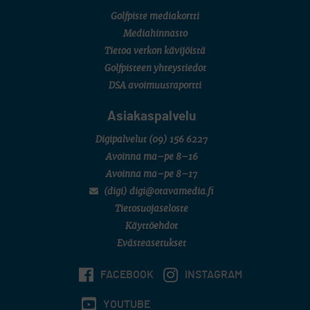
Golfpiste mediakortti
Mediahinnasto
Tietoa verkon kävijöistä
Golfpisteen yhteystiedot
DSA avoimuusraportti
Asiakaspalvelu
Digipalvelut
(09) 156 6227
Avoinna ma–pe 8–16
Avoinna ma–pe 8–17
(digi) digi@otavamedia.fi
Tietosuojaseloste
Käyttöehdot
Evästeasetukset
FACEBOOK
INSTAGRAM
YOUTUBE