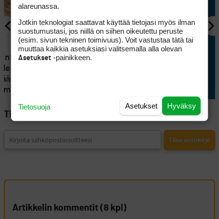
alareunassa.
Jotkin teknologiat saattavat käyttää tietojasi myös ilman
suostumustasi, jos niillä on siihen oikeutettu peruste
(esim. sivun tekninen toimivuus). Voit vastustaa tätä tai
NÄKÖKULMA
1
muuttaa kaikkia asetuksiasi valitsemalla alla olevan
-painikkeen.
intia vai
Masters kiinnostaa
Asetukset
 olemuksen
käsittämättömän paljon
Säännöt
ehmä
Asetukset
Hyväksy
Tietosuoja
Tilaa Golfpisteen uutiskirje
Artikkelin kommentit (8 kpl)