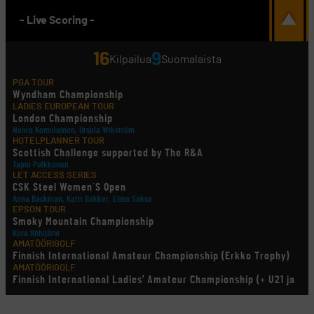
- Live Scoring -
16
9
Kilpailua
Suomalaista
PGA TOUR
Wyndham Championship
LADIES EUROPEAN TOUR
London Championship
Noora Komulainen, Ursula Wikström
HOTELPLANNER TOUR
Scottish Challenge supported by The R&A
Tapio Pulkkanen
LET ACCESS SERIES
CSK Steel Women´S Open
Anna Backman, Katri Bakker, Elina Saksa
EPSON TOUR
Smoky Mountain Championship
Kiira Riihijärvi
AMATÖÖRIGOLF
Finnish International Amateur Championship (Erkko Trophy)
AMATÖÖRIGOLF
Finnish International Ladies' Amateur Championship (+ U21 ja
U18/FJT/Aulanko)
KORN FERRY TOUR