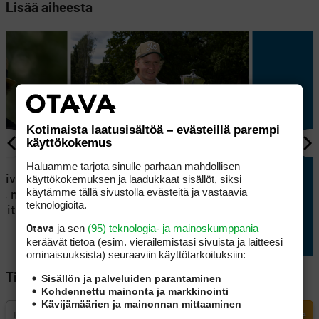
Lisää aiheesta
Kotimaista laatusisältöä – evästeillä parempi
käyttökokemus
KILPAGOLF
Haluamme tarjota sinulle parhaan mahdollisen
käyttökokemuksen ja laadukkaat sisällöt, siksi
tsivat Tapio
Eppu Normaali siivitti Konsta
käytämme tällä sivustolla evästeitä ja vastaavia
i, mutta
Jutilan Erkko Trophyn
teknologioita.
joituksesta
voittoon
ja sen
(95) teknologia- ja mainoskumppania
Otava
keräävät tietoa (esim. vierailemis­tasi sivuista ja laitteesi
ominaisuuk­sista) seuraaviin käyttötarkoituksiin:
Tilaa Golfpisteen uutiskirje
Sisällön ja palveluiden parantaminen
Kohdennettu mainonta ja markkinointi
Kävijämäärien ja mainonnan mittaaminen