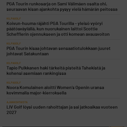
PGA Tourin runkosarja on Sami Välimäen osalta ohi,
seuraavan kisan ajankohta pysyy vielä hämärän peitossa
KILPAGOLF
Koivun-huuma räjähti PGA Tourilla – yleisö vyöryi
päätösväylällä, kun nuorukainen laittoi Scottie
Schefflerin ojennukseen ja otti komean avausvoiton
KILPAGOLF
PGA Tourin kisaa johtavan sensaatiotulokkaan juuret
johtavat Satakuntaan
KILPAGOLF
Tapio Pulkkanen haki tärkeitä pisteitä Tshekistä ja
kohensi asemiaan rankingissa
KILPAGOLF
Noora Komulainen aloitti Women’s Openin uransa
kovimmalla major-kierroksella
AJANKOHTAISTA
LIV Golf löysi uuden rahoittajan ja sai jatkoaikaa vuoteen
2027