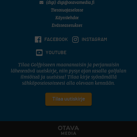
(digi) digi@otavamedia.fi
Tietosuojaseloste
Käyttöehdot
Evästeasetukset
FACEBOOK
INSTAGRAM
YOUTUBE
Tilaa Golfpisteen maanantaisin ja perjantaisin
lähetettävä uutiskirje, niin pysyt ajan tasalla golfalan
ilmiöistä ja uutisista! Tilaa kirje syöttämällä
sähköpostiosoitteesi alla olevaan kenttään.
Tilaa uutiskirje