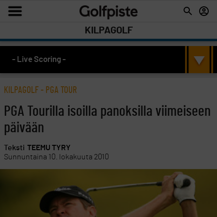
KILPAGOLF
- Live Scoring -
KILPAGOLF
-
PGA TOUR
PGA Tourilla isoilla panoksilla viimeiseen
päivään
Teksti
TEEMU TYRY
Sunnuntaina 10. lokakuuta 2010