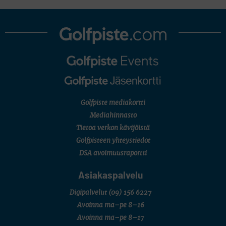
Pinnacle Bank Championship
LEGENDS TOUR
Staysure PGA Seniors Championship
AMATÖÖRIGOLF
U.S. Women's Amateur Championship
AMATÖÖRIGOLF
English Boys' (U14) Open Amateur Stroke Play Championship
Eeli Krankka, Lionel Mutikainen
MUU
Kivitippu Classic Invitational 2026
LIV GOLF
New York
Golfpiste mediakortti
SM-KILPAILUT
SM-reikäpeli (M50/Kymen Golf)
Mediahinnasto
FINNISH JUNIOR TOUR
Tietoa verkon kävijöistä
7 (U18 ja U21/pojat/Tahko)
MID TOUR
Golfpisteen yhteystiedot
6 (Archipelagia Golf)
DSA avoimuusraportti
Asiakaspalvelu
Digipalvelut
(09) 156 6227
Avoinna ma–pe 8–16
Avoinna ma–pe 8–17