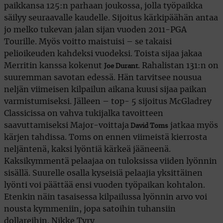
paikkansa 125:n parhaan joukossa, jolla työpaikka
säilyy seuraavalle kaudelle. Sijoitus kärkipäähän antaa
jo melko tukevan jalan sijan vuoden 2011-PGA
Tourille. Myös voitto maistuisi – se takaisi
pelioikeuden kahdeksi vuodeksi. Toista sijaa jakaa
Merritin kanssa kokenut
. Rahalistan 131:n on
Joe Durant
suuremman savotan edessä. Hän tarvitsee nousua
neljän viimeisen kilpailun aikana kuusi sijaa paikan
varmistumiseksi
. Jälleen – top- 5 sijoitus McGladrey
Classicissa on vahva tukijalka tavoitteen
saavuttamiseksi Major-voittaja
jatkaa myös
David Toms
kärjen tahdissa. Toms on ennen viimeistä kierrosta
neljäntenä, kaksi lyöntiä kärkeä jääneenä.
Kaksikymmentä pelaajaa on tuloksissa viiden lyönnin
sisällä. Suurelle osalla kyseisiä pelaajia yksittäinen
lyönti voi päättää ensi vuoden työpaikan kohtalon.
Etenkin näin tasaisessa kilpailussa lyönnin arvo voi
nousta kymmeniin, jopa satoihin tuhansiin
dollareihin. Nikke Tyry