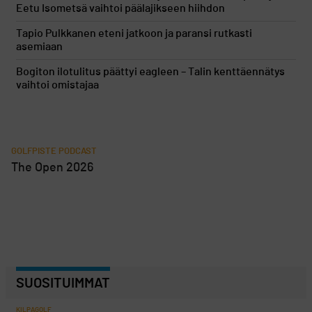
Eetu Isometsä vaihtoi päälajikseen hiihdon
Tapio Pulkkanen eteni jatkoon ja paransi rutkasti
asemiaan
Bogiton ilotulitus päättyi eagleen – Talin kenttäennätys
vaihtoi omistajaa
GOLFPISTE PODCAST
The Open 2026
SUOSITUIMMAT
KILPAGOLF