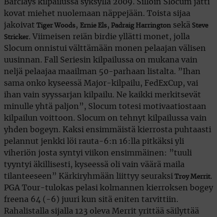
Barclays kilpailussa syksyllä 2009. Silloin Slocum jätti
kovat miehet nuolemaan näppejään. Toista sijaa
jakoivat
,
,
sekä
Tiger Woods
Ernie Els
Padraig Harrington
Steve
. Viimeisen reiän birdie yllätti monet, jolla
Stricker
Slocum onnistui välttämään monen pelaajan välisen
uusinnan. Fall Seriesin kilpailussa on mukana vain
neljä pelaajaa maailman 50-parhaan listalta. ”Ihan
sama onko kyseessä Major-kilpailu, FedExCup, vai
ihan vain syyssarjan kilpailu. Ne kaikki merkitsevät
minulle yhtä paljon”, Slocum totesi motivaatiostaan
kilpailun voittoon. Slocum on tehnyt kilpailussa vain
yhden bogeyn. Kaksi ensimmäistä kierrosta puhtaasti
pelannut jenkki löi rauta-6:n 16:lla pitkäksi yli
viheriön josta syntyi viikon ensimmäinen: ”tuuli
tyyntyi äkillisesti, kyseessä oli vain väärä maila
tilanteeseen” Kärkiryhmään liittyy seuraksi
.
Troy Merrit
PGA Tour-tulokas pelasi kolmannen kierroksen bogey
freena 64 (-6) juuri kun sitä eniten tarvittiin.
Rahalistalla sijalla 123 oleva Merrit yrittää säilyttää