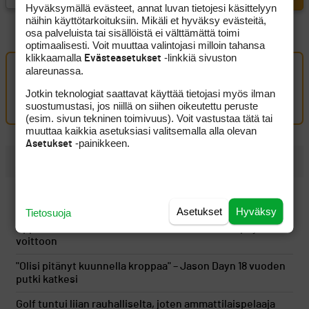
Hyväksymällä evästeet, annat luvan tietojesi käsittelyyn
näihin käyttötarkoituksiin. Mikäli et hyväksy evästeitä,
osa palveluista tai sisällöistä ei välttämättä toimi
optimaalisesti. Voit muuttaa valintojasi milloin tahansa
klikkaamalla
-linkkiä sivuston
Evästeasetukset
alareunassa.
Oma kommentti
Jotkin teknologiat saattavat käyttää tietojasi myös ilman
Kirjaudu sisään kommentoidaksesi
suostumustasi, jos niillä on siihen oikeutettu peruste
(esim. sivun tekninen toimivuus). Voit vastustaa tätä tai
muuttaa kaikkia asetuksiasi valitsemalla alla olevan
-painikkeen.
Asetukset
UUSIMMAT
Pitkät väylät palkitsivat Tapio Pulkkasen kitsaasti, mutta
taistelu kovasta sijoituksesta jatkuu
Asetukset
Hyväksy
Tietosuoja
Eppu Normaali siivitti Konsta Jutilan Erkko Trophyn
voittoon
"Olisi pitänyt kuunnella kroppaa" – Jason Dayn 18 vuoden
putki katkesi
Golf tuntui liian rauhalliselta, joten ammattilaispelaaja