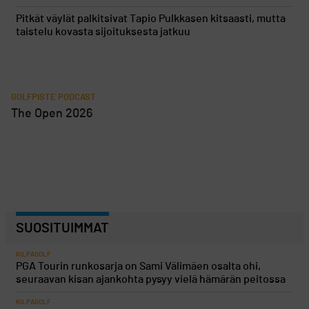
Pitkät väylät palkitsivat Tapio Pulkkasen kitsaasti, mutta
taistelu kovasta sijoituksesta jatkuu
GOLFPISTE PODCAST
The Open 2026
SUOSITUIMMAT
KILPAGOLF
PGA Tourin runkosarja on Sami Välimäen osalta ohi,
seuraavan kisan ajankohta pysyy vielä hämärän peitossa
KILPAGOLF