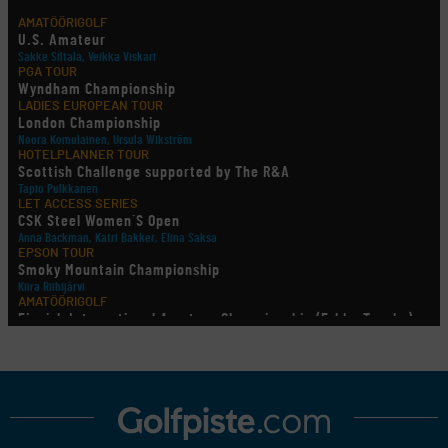
AMATÖÖRIGOLF
U.S. Amateur
Sakke Siltala, Veikka Viskari
PGA TOUR
Wyndham Championship
LADIES EUROPEAN TOUR
London Championship
Noora Komulainen, Ursula Wikström
HOTELPLANNER TOUR
Scottish Challenge supported by The R&A
Tapio Pulkkanen
LET ACCESS SERIES
CSK Steel Women´S Open
Anna Backman, Katri Bakker, Elina Saksa
EPSON TOUR
Smoky Mountain Championship
Kiira Riihijärvi
AMATÖÖRIGOLF
Finnish International Amateur Championship (Erkko Trophy)
AMATÖÖRIGOLF
Finnish International Ladies' Amateur Championship (+ U21 ja
U18/FJT/Aulanko)
LEGENDS TOUR
Staysure PGA Seniors Championship
AMATÖÖRIGOLF
U.S. Women's Amateur Championship