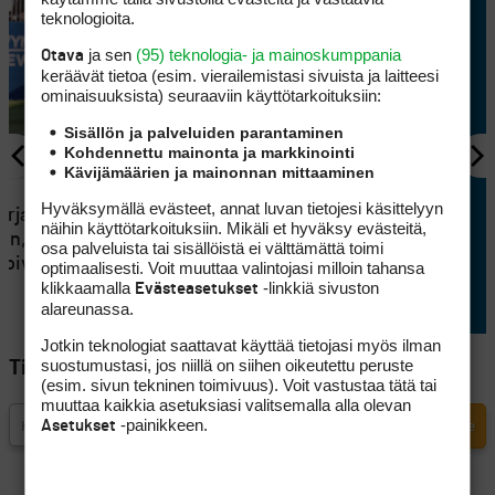
teknologioita.
ja sen
(95) teknologia- ja mainoskumppania
Otava
keräävät tietoa (esim. vierailemis­tasi sivuista ja laitteesi
ominaisuuk­sista) seuraaviin käyttötarkoituksiin:
Sisällön ja palveluiden parantaminen
Kohdennettu mainonta ja markkinointi
Kävijämäärien ja mainonnan mittaaminen
KILPAGOLF
3
Hyväksymällä evästeet, annat luvan tietojesi käsittelyyn
rja sai
Tapio Pulkkanen iski mainion
näihin käyttötarkoituksiin. Mikäli et hyväksy evästeitä,
en, kun
tulossarjan, mutta kunnon
osa palveluista tai sisällöistä ei välttämättä toimi
koivat
tykitys jäi puuttumaan
optimaalisesti. Voit muuttaa valintojasi milloin tahansa
klikkaamalla
-linkkiä sivuston
Evästeasetukset
alareunassa.
Jotkin teknologiat saattavat käyttää tietojasi myös ilman
suostumustasi, jos niillä on siihen oikeutettu peruste
Tilaa Golfpisteen uutiskirje
(esim. sivun tekninen toimivuus). Voit vastustaa tätä tai
muuttaa kaikkia asetuksiasi valitsemalla alla olevan
-painikkeen.
Asetukset