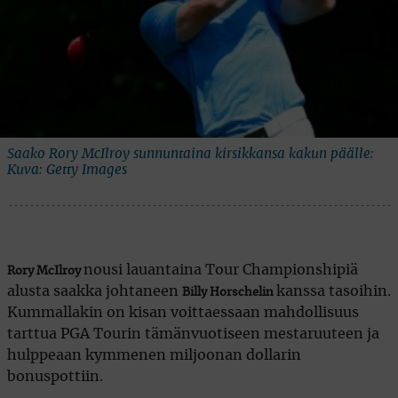
Saako Rory McIlroy sunnuntaina kirsikkansa kakun päälle:
Kuva: Getty Images
nousi lauantaina Tour Championshipiä
Rory McIlroy
alusta saakka johtaneen
kanssa tasoihin.
Billy Horschelin
Kummallakin on kisan voittaessaan mahdollisuus
tarttua PGA Tourin tämänvuotiseen mestaruuteen ja
hulppeaan kymmenen miljoonan dollarin
bonuspottiin.