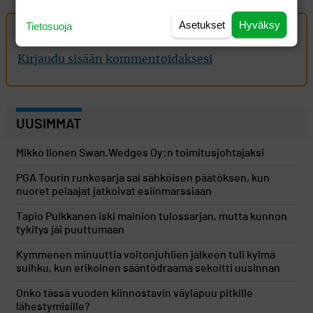
Asetukset
Hyväksy
Tietosuoja
Oma kommentti
Kirjaudu sisään kommentoidaksesi
UUSIMMAT
Mikko Ilonen Swan.Wedges Oy:n toimitusjohtajaksi
PGA Tourin runkosarja sai sähköisen päätöksen, kun
nuoret pelaajat jatkoivat esiinmarssiaan
Tapio Pulkkanen iski mainion tulossarjan, mutta kunnon
tykitys jäi puuttumaan
Kymmenen minuuttia voitonjuhlien jälkeen tuli kylmä
suihku, kun erikoinen sääntödraama sekoitti uusinnan
Onko tässä vuoden kiinnostavin väyläpuu pitkille
lähestymisille?