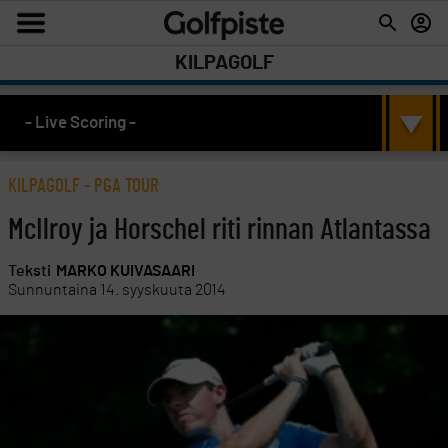
KILPAGOLF
- Live Scoring -
KILPAGOLF
-
PGA TOUR
McIlroy ja Horschel riti rinnan Atlantassa
Teksti
MARKO KUIVASAARI
Sunnuntaina 14. syyskuuta 2014