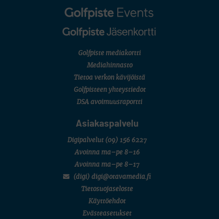
MUU
Kivitippu Classic Invitational 2026
LIV GOLF
New York
SM-KILPAILUT
SM-reikäpeli (M50/Kymen Golf)
Golfpiste mediakortti
FINNISH JUNIOR TOUR
7 (U18 ja U21/pojat/Tahko)
Mediahinnasto
MID TOUR
Tietoa verkon kävijöistä
6 (Archipelagia Golf)
Golfpisteen yhteystiedot
DSA avoimuusraportti
Asiakaspalvelu
Digipalvelut
(09) 156 6227
Avoinna ma–pe 8–16
Avoinna ma–pe 8–17
(digi) digi@otavamedia.fi
Tietosuojaseloste
Käyttöehdot
Evästeasetukset