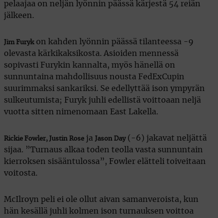
pelaajaa on neljän lyönnin päässä kärjestä 54 reiän
jälkeen.
on kahden lyönnin päässä tilanteessa -9
Jim Furyk
olevasta kärkikaksikosta. Asioiden mennessä
sopivasti Furykin kannalta, myös hänellä on
sunnuntaina mahdollisuus nousta FedExCupin
suurimmaksi sankariksi. Se edellyttää ison ympyrän
sulkeutumista; Furyk juhli edellistä voittoaan neljä
vuotta sitten nimenomaan East Lakella.
ja
(-6) jakavat neljättä
Rickie Fowler, Justin Rose
Jason Day
sijaa. ”Turnaus alkaa toden teolla vasta sunnuntain
kierroksen sisääntulossa”, Fowler elätteli toiveitaan
voitosta.
McIlroyn peli ei ole ollut aivan samanveroista, kun
hän kesällä juhli kolmen ison turnauksen voittoa