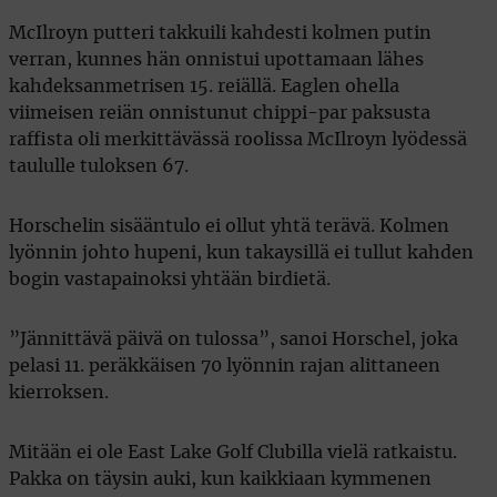
McIlroyn putteri takkuili kahdesti kolmen putin
verran, kunnes hän onnistui upottamaan lähes
kahdeksanmetrisen 15. reiällä. Eaglen ohella
viimeisen reiän onnistunut chippi-par paksusta
raffista oli merkittävässä roolissa McIlroyn lyödessä
taululle tuloksen 67.
Horschelin sisääntulo ei ollut yhtä terävä. Kolmen
lyönnin johto hupeni, kun takaysillä ei tullut kahden
bogin vastapainoksi yhtään birdietä.
”Jännittävä päivä on tulossa”, sanoi Horschel, joka
pelasi 11. peräkkäisen 70 lyönnin rajan alittaneen
kierroksen.
Mitään ei ole East Lake Golf Clubilla vielä ratkaistu.
Pakka on täysin auki, kun kaikkiaan kymmenen