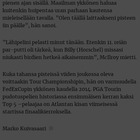
pienen ajan sisällä. Maailman ykkönen haluaa
kuitenkin huipentaa uran parhaan kautensa
mieleisellään tavalla. ”Olen täällä laittaakseni pisteen
iin päälle”, hän sanoi.
”Lähipelini pelasti minut tänään. Etenkin 11. reiän
par-putti oli tärkeä, kun Billy (Horschel) missasi
niukasti birdien hetkeä aikaisemmin”, McIlroy mietti.
Kuka tahansa pisteissä viiden joukossa oleva
voittaakin Tour Championshipin, hän on varmuudella
FedExCupin ykkönen kaudella 2014. PGA Tourin
pudotuspelien historiassa ensimmäisen kerran kaksi
Top 5 –pelaajaa on Atlantan kisan viimeisessä
startissa finaalikierroksella.
Marko Kuivasaari