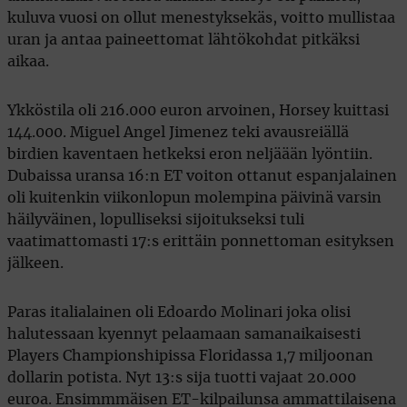
kuluva vuosi on ollut menestyksekäs, voitto mullistaa
uran ja antaa paineettomat lähtökohdat pitkäksi
aikaa.
Ykköstila oli 216.000 euron arvoinen, Horsey kuittasi
144.000. Miguel Angel Jimenez teki avausreiällä
birdien kaventaen hetkeksi eron neljäään lyöntiin.
Dubaissa uransa 16:n ET voiton ottanut espanjalainen
oli kuitenkin viikonlopun molempina päivinä varsin
häilyväinen, lopulliseksi sijoitukseksi tuli
vaatimattomasti 17:s erittäin ponnettoman esityksen
jälkeen.
Paras italialainen oli Edoardo Molinari joka olisi
halutessaan kyennyt pelaamaan samanaikaisesti
Players Championshipissa Floridassa 1,7 miljoonan
dollarin potista. Nyt 13:s sija tuotti vajaat 20.000
euroa. Ensimmmäisen ET-kilpailunsa ammattilaisena