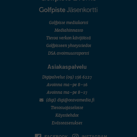
MUU
Kivitippu Classic Invitational 2026
LIV GOLF
New York
Golfpiste mediakortti
SM-KILPAILUT
SM-reikäpeli (M50/Kymen Golf)
Mediahinnasto
FINNISH JUNIOR TOUR
Tietoa verkon kävijöistä
7 (U18 ja U21/pojat/Tahko)
MID TOUR
Golfpisteen yhteystiedot
6 (Archipelagia Golf)
DSA avoimuusraportti
Asiakaspalvelu
Digipalvelut
(09) 156 6227
Avoinna ma–pe 8–16
Avoinna ma–pe 8–17
(digi) digi@otavamedia.fi
Tietosuojaseloste
Käyttöehdot
Evästeasetukset