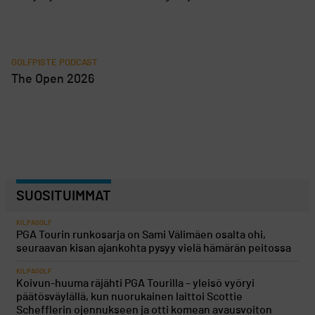
GOLFPISTE PODCAST
The Open 2026
SUOSITUIMMAT
KILPAGOLF
PGA Tourin runkosarja on Sami Välimäen osalta ohi,
seuraavan kisan ajankohta pysyy vielä hämärän peitossa
KILPAGOLF
Koivun-huuma räjähti PGA Tourilla – yleisö vyöryi
päätösväylällä, kun nuorukainen laittoi Scottie
Schefflerin ojennukseen ja otti komean avausvoiton