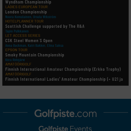
Wyndham Championship
LADIES EUROPEAN TOUR
London Championship
Noora Komulainen, Ursula Wikström
HOTELPLANNER TOUR
Scottish Challenge supported by The R&A
Tapio Pulkkanen
LET ACCESS SERIES
CSK Steel Women´S Open
Anna Backman, Katri Bakker, Elina Saksa
EPSON TOUR
Smoky Mountain Championship
Kiira Riihijärvi
AMATÖÖRIGOLF
Finnish International Amateur Championship (Erkko Trophy)
AMATÖÖRIGOLF
Finnish International Ladies' Amateur Championship (+ U21 ja
U18/FJT/Aulanko)
KORN FERRY TOUR
Pinnacle Bank Championship
LEGENDS TOUR
Staysure PGA Seniors Championship
AMATÖÖRIGOLF
U.S. Women's Amateur Championship
AMATÖÖRIGOLF
English Boys' (U14) Open Amateur Stroke Play Championship
Eeli Krankka, Lionel Mutikainen