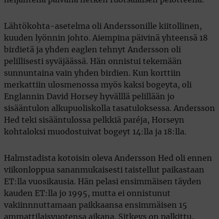
Lähtökohta-asetelma oli Anderssonille kiitollinen,
kuuden lyönnin johto. Aiempina päivinä yhteensä 18
birdietä ja yhden eaglen tehnyt Andersson oli
pelillisesti syväjäässä. Hän onnistui tekemään
sunnuntaina vain yhden birdien. Kun korttiin
merkattiin ulosmenossa myös kaksi bogeyta, oli
Englannin David Horsey hyvälllä pelillään jo
sisääntulon alkupuoliskolla tasatuloksessa. Andersson
Hed teki sisääntulossa pelkkiä paréja, Horseyn
kohtaloksi muodostuivat bogeyt 14:lla ja 18:lla.
Halmstadista kotoisin oleva Andersson Hed oli ennen
viikonloppua sananmukaisesti taistellut paikastaan
ET:lla vuosikausia. Hän pelasi ensimmäisen täyden
kauden ET:lla jo 1995, mutta ei onnistunut
vakiinnnuttamaan paikkaansa ensimmäisen 15
ammattilaisvuotensa aikana. Sitkeys on palkittu,