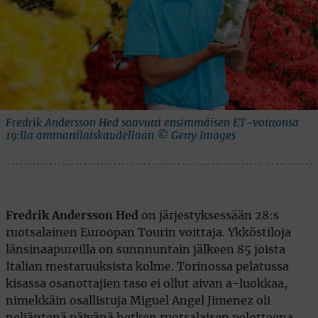
Fredrik Andersson Hed saavutti ensimmäisen ET-voittonsa
19:lla ammattilaiskaudellaan © Getty Images
Fredrik Andersson Hed
on järjestyksessään 28:s
ruotsalainen Euroopan Tourin voittaja. Ykköstiloja
länsinaapureilla on sunnnuntain jälkeen 85 joista
Italian mestaruuksista kolme. Torinossa pelatussa
kisassa osanottajien taso ei ollut aivan a-luokkaa,
nimekkäin osallistuja Miguel Angel Jimenez oli
neljäntenä päivänä hetken ruotsalaisen pelotteena.