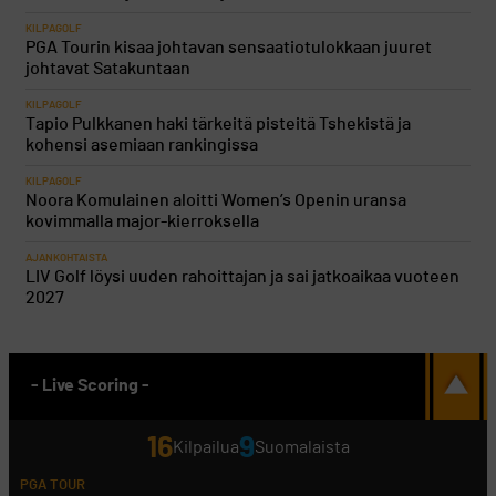
KILPAGOLF
PGA Tourin kisaa johtavan sensaatiotulokkaan juuret
johtavat Satakuntaan
KILPAGOLF
Tapio Pulkkanen haki tärkeitä pisteitä Tshekistä ja
kohensi asemiaan rankingissa
KILPAGOLF
Noora Komulainen aloitti Women’s Openin uransa
kovimmalla major-kierroksella
AJANKOHTAISTA
LIV Golf löysi uuden rahoittajan ja sai jatkoaikaa vuoteen
2027
- Live Scoring -
16
9
Kilpailua
Suomalaista
PGA TOUR