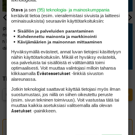
ja sen
(95) teknologia- ja mainoskumppania
Otava
keräävät tietoa (esim. vierailemis­tasi sivuista ja laitteesi
ominaisuuk­sista) seuraaviin käyttötarkoituksiin:
KILPAGOLF
uspäivänä
Mikko Korhonen toipui
Sisällön ja palveluiden parantaminen
ainen:
katastrofialusta ja väänsi
Kohdennettu mainonta ja markkinointi
än hyviä,
kierroksensa miinukselle:
Kävijämäärien ja mainonnan mittaaminen
 painaa
"Taistelua se on kaikille"
Hyväksymällä evästeet, annat luvan tietojesi käsittelyyn
näihin käyttötarkoituksiin. Mikäli et hyväksy evästeitä,
osa palveluista tai sisällöistä ei välttämättä toimi
optimaalisesti. Voit muuttaa valintojasi milloin tahansa
klikkaamalla
-linkkiä sivuston
Evästeasetukset
Tilaa Golfpisteen uutiskirje
alareunassa.
Jotkin teknologiat saattavat käyttää tietojasi myös ilman
suostumustasi, jos niillä on siihen oikeutettu peruste
(esim. sivun tekninen toimivuus). Voit vastustaa tätä tai
muuttaa kaikkia asetuksiasi valitsemalla alla olevan
-painikkeen.
Asetukset
Oma kommentti