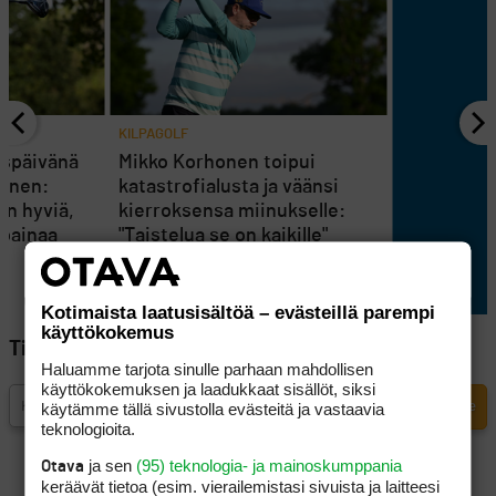
KILPAGOLF
uspäivänä
Mikko Korhonen toipui
ainen:
katastrofialusta ja väänsi
än hyviä,
kierroksensa miinukselle:
 painaa
"Taistelua se on kaikille"
Kotimaista laatusisältöä – evästeillä parempi
käyttökokemus
Tilaa Golfpisteen uutiskirje
Haluamme tarjota sinulle parhaan mahdollisen
käyttökokemuksen ja laadukkaat sisällöt, siksi
käytämme tällä sivustolla evästeitä ja vastaavia
teknologioita.
ja sen
(95) teknologia- ja mainoskumppania
Otava
keräävät tietoa (esim. vierailemis­tasi sivuista ja laitteesi