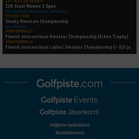
LET ACCESS SERIES
CSK Steel Women´S Open
Anna Backman, Katri Bakker, Elina Saksa
EPSON TOUR
Smoky Mountain Championship
Kiira Riihijärvi
AMATÖÖRIGOLF
Finnish International Amateur Championship (Erkko Trophy)
AMATÖÖRIGOLF
Finnish International Ladies' Amateur Championship (+ U21 ja
U18/FJT/Aulanko)
KORN FERRY TOUR
Pinnacle Bank Championship
LEGENDS TOUR
Staysure PGA Seniors Championship
AMATÖÖRIGOLF
U.S. Women's Amateur Championship
AMATÖÖRIGOLF
English Boys' (U14) Open Amateur Stroke Play Championship
Eeli Krankka, Lionel Mutikainen
LIV GOLF
New York
SM-KILPAILUT
SM-reikäpeli (M50/Kymen Golf)
Golfpiste mediakortti
FINNISH JUNIOR TOUR
7 (U18 ja U21/pojat/Tahko)
Mediahinnasto
MID TOUR