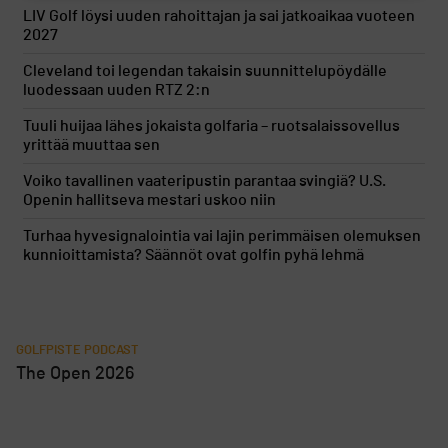
LIV Golf löysi uuden rahoittajan ja sai jatkoaikaa vuoteen
2027
Cleveland toi legendan takaisin suunnittelupöydälle
luodessaan uuden RTZ 2:n
Tuuli huijaa lähes jokaista golfaria – ruotsalaissovellus
yrittää muuttaa sen
Voiko tavallinen vaateripustin parantaa svingiä? U.S.
Openin hallitseva mestari uskoo niin
Turhaa hyvesignalointia vai lajin perimmäisen olemuksen
kunnioittamista? Säännöt ovat golfin pyhä lehmä
GOLFPISTE PODCAST
The Open 2026