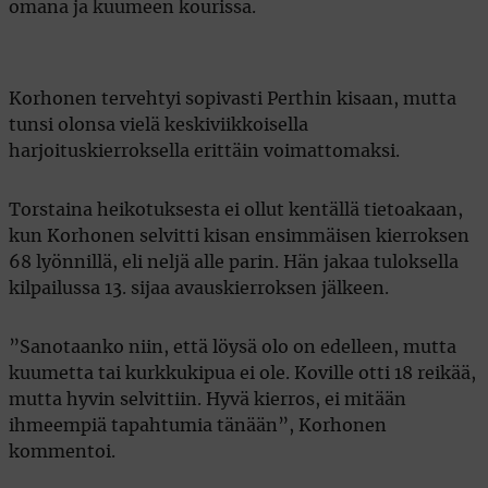
omana ja kuumeen kourissa.
Korhonen tervehtyi sopivasti Perthin kisaan, mutta
tunsi olonsa vielä keskiviikkoisella
harjoituskierroksella erittäin voimattomaksi.
Torstaina heikotuksesta ei ollut kentällä tietoakaan,
kun Korhonen selvitti kisan ensimmäisen kierroksen
68 lyönnillä, eli neljä alle parin. Hän jakaa tuloksella
kilpailussa 13. sijaa avauskierroksen jälkeen.
”Sanotaanko niin, että löysä olo on edelleen, mutta
kuumetta tai kurkkukipua ei ole. Koville otti 18 reikää,
mutta hyvin selvittiin. Hyvä kierros, ei mitään
ihmeempiä tapahtumia tänään”, Korhonen
kommentoi.