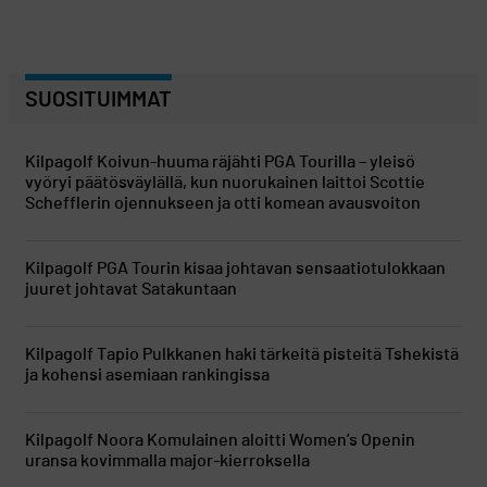
SUOSITUIMMAT
Kilpagolf
Koivun-huuma räjähti PGA Tourilla – yleisö
vyöryi päätösväylällä, kun nuorukainen laittoi Scottie
Schefflerin ojennukseen ja otti komean avausvoiton
Kilpagolf
PGA Tourin kisaa johtavan sensaatiotulokkaan
juuret johtavat Satakuntaan
Kilpagolf
Tapio Pulkkanen haki tärkeitä pisteitä Tshekistä
ja kohensi asemiaan rankingissa
Kilpagolf
Noora Komulainen aloitti Women’s Openin
uransa kovimmalla major-kierroksella