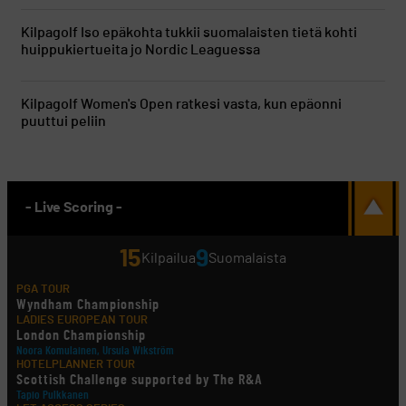
Kilpagolf
Iso epäkohta tukkii suomalaisten tietä kohti
huippukiertueita jo Nordic Leaguessa
Kilpagolf
Women's Open ratkesi vasta, kun epäonni
puuttui peliin
- Live Scoring -
15
9
Kilpailua
Suomalaista
PGA TOUR
Wyndham Championship
LADIES EUROPEAN TOUR
London Championship
Noora Komulainen, Ursula Wikström
HOTELPLANNER TOUR
Scottish Challenge supported by The R&A
Tapio Pulkkanen