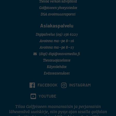
Tietoa verkon kävijöistä
6 (Archipelagia Golf)
Golfpisteen yhteystiedot
DSA avoimuusraportti
Asiakaspalvelu
Digipalvelut
(09) 156 6227
Avoinna ma–pe 8–16
Avoinna ma–pe 8–17
(digi) digi@otavamedia.fi
Tietosuojaseloste
Käyttöehdot
Evästeasetukset
FACEBOOK
INSTAGRAM
YOUTUBE
Tilaa Golfpisteen maanantaisin ja perjantaisin
lähetettävä uutiskirje, niin pysyt ajan tasalla golfalan