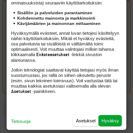
ominaisuuk­sista) seuraaviin käyttötarkoituksiin:
Sisällön ja palveluiden parantaminen
Artikkelin kommentit (1 kpl)
Kohdennettu mainonta ja markkinointi
Kävijämäärien ja mainonnan mittaaminen
spinaakkerix
16 helmikuun, 2017 15:51
Hyväksymällä evästeet, annat luvan tietojesi käsittelyyn
näihin käyttötarkoituksiin. Mikäli et hyväksy evästeitä,
Tulosluettelon mukaan Mikko edustaa Alankomaita!
osa palveluista tai sisällöistä ei välttämättä toimi
optimaalisesti. Voit muuttaa valintojasi milloin tahansa
http://www.worldsuper6perth.com/information/results/
klikkaamalla
-linkkiä sivuston
Evästeasetukset
Kirjaudu sisään vastataksesi
ILMOITA ASIATON VIESTI
alareunassa.
Jotkin teknologiat saattavat käyttää tietojasi myös ilman
Oma kommentti
suostumustasi, jos niillä on siihen oikeutettu peruste
(esim. sivun tekninen toimivuus). Voit vastustaa tätä tai
Kirjaudu sisään kommentoidaksesi
muuttaa kaikkia asetuksiasi valitsemalla alla olevan
-painikkeen.
Asetukset
UUSIMMAT
Asetukset
Hyväksy
Tietosuoja
PGA Tourin runkosarja on Sami Välimäen osalta ohi,
seuraavan kisan ajankohta pysyy vielä hämärän peitossa