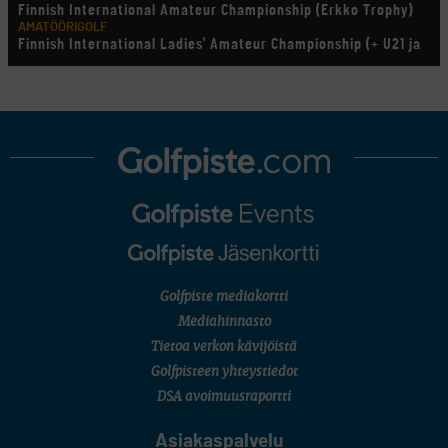
Finnish International Amateur Championship (Erkko Trophy)
AMATÖÖRIGOLF
Finnish International Ladies' Amateur Championship (+ U21 ja
U18/FJT/Aulanko)
KORN FERRY TOUR
Pinnacle Bank Championship
LEGENDS TOUR
Staysure PGA Seniors Championship
AMATÖÖRIGOLF
U.S. Women's Amateur Championship
AMATÖÖRIGOLF
English Boys' (U14) Open Amateur Stroke Play Championship
Eeli Krankka, Lionel Mutikainen
MUU
Kivitippu Classic Invitational 2026
LIV GOLF
New York
Golfpiste mediakortti
SM-KILPAILUT
SM-reikäpeli (M50/Kymen Golf)
Mediahinnasto
FINNISH JUNIOR TOUR
Tietoa verkon kävijöistä
7 (U18 ja U21/pojat/Tahko)
MID TOUR
Golfpisteen yhteystiedot
6 (Archipelagia Golf)
DSA avoimuusraportti
Asiakaspalvelu