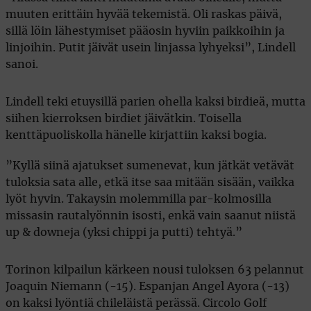
muuten erittäin hyvää tekemistä. Oli raskas päivä,
sillä löin lähestymiset pääosin hyviin paikkoihin ja
linjoihin. Putit jäivät usein linjassa lyhyeksi”, Lindell
sanoi.
Lindell teki etuysillä parien ohella kaksi birdieä, mutta
siihen kierroksen birdiet jäivätkin. Toisella
kenttäpuoliskolla hänelle kirjattiin kaksi bogia.
”Kyllä siinä ajatukset sumenevat, kun jätkät vetävät
tuloksia sata alle, etkä itse saa mitään sisään, vaikka
lyöt hyvin. Takaysin molemmilla par-kolmosilla
missasin rautalyönnin isosti, enkä vain saanut niistä
up & downeja (yksi chippi ja putti) tehtyä.”
Torinon kilpailun kärkeen nousi tuloksen 63 pelannut
Joaquin Niemann (-15). Espanjan Angel Ayora (-13)
on kaksi lyöntiä chileläistä perässä. Circolo Golf