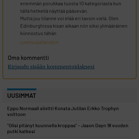
enemmän porukkaa tuosta 10 kategoriasta kun
tällä hetkellä näyttää pääsevän.
Mutta juu tilanne voi elää eri tavoin vielä. Olen
Edinburghissa kisan aikaan niin siksi ylimääräinen
kiinnostus tähän
ILMOITA ASIATON VIESTI
Oma kommentti
Kirjaudu sisään kommentoidaksesi
UUSIMMAT
Eppu Normaali siivitti Konsta Jutilan Erkko Trophyn
voittoon
"Olisi pitänyt kuunnella kroppaa" – Jason Dayn 18 vuoden
putki katkesi