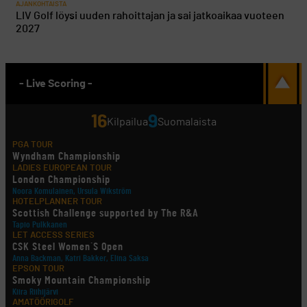
AJANKOHTAISTA
LIV Golf löysi uuden rahoittajan ja sai jatkoaikaa vuoteen
2027
- Live Scoring -
16
9
Kilpailua
Suomalaista
PGA TOUR
Wyndham Championship
LADIES EUROPEAN TOUR
London Championship
Noora Komulainen, Ursula Wikström
HOTELPLANNER TOUR
Scottish Challenge supported by The R&A
Tapio Pulkkanen
LET ACCESS SERIES
CSK Steel Women´S Open
Anna Backman, Katri Bakker, Elina Saksa
EPSON TOUR
Smoky Mountain Championship
Kiira Riihijärvi
AMATÖÖRIGOLF