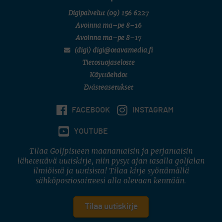
Digipalvelut
(09) 156 6227
Avoinna ma–pe 8–16
Avoinna ma–pe 8–17
(digi) digi@otavamedia.fi
Tietosuojaseloste
Käyttöehdot
Evästeasetukset
FACEBOOK
INSTAGRAM
YOUTUBE
Tilaa Golfpisteen maanantaisin ja perjantaisin
lähetettävä uutiskirje, niin pysyt ajan tasalla golfalan
ilmiöistä ja uutisista! Tilaa kirje syöttämällä
sähköpostiosoitteesi alla olevaan kenttään.
Tilaa uutiskirje