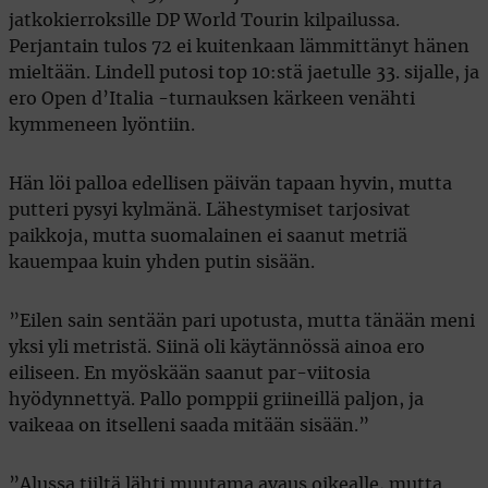
jatkokierroksille DP World Tourin kilpailussa.
Perjantain tulos 72 ei kuitenkaan lämmittänyt hänen
mieltään. Lindell putosi top 10:stä jaetulle 33. sijalle, ja
ero Open d’Italia -turnauksen kärkeen venähti
kymmeneen lyöntiin.
Hän löi palloa edellisen päivän tapaan hyvin, mutta
putteri pysyi kylmänä. Lähestymiset tarjosivat
paikkoja, mutta suomalainen ei saanut metriä
kauempaa kuin yhden putin sisään.
”Eilen sain sentään pari upotusta, mutta tänään meni
yksi yli metristä. Siinä oli käytännössä ainoa ero
eiliseen. En myöskään saanut par-viitosia
hyödynnettyä. Pallo pomppii griineillä paljon, ja
vaikeaa on itselleni saada mitään sisään.”
”Alussa tiiltä lähti muutama avaus oikealle, mutta