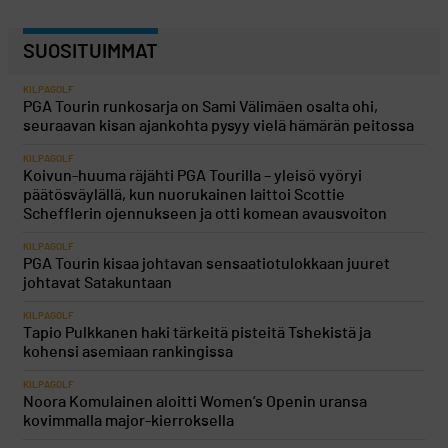
SUOSITUIMMAT
KILPAGOLF
PGA Tourin runkosarja on Sami Välimäen osalta ohi,
seuraavan kisan ajankohta pysyy vielä hämärän peitossa
KILPAGOLF
Koivun-huuma räjähti PGA Tourilla – yleisö vyöryi
päätösväylällä, kun nuorukainen laittoi Scottie
Schefflerin ojennukseen ja otti komean avausvoiton
KILPAGOLF
PGA Tourin kisaa johtavan sensaatiotulokkaan juuret
johtavat Satakuntaan
KILPAGOLF
Tapio Pulkkanen haki tärkeitä pisteitä Tshekistä ja
kohensi asemiaan rankingissa
KILPAGOLF
Noora Komulainen aloitti Women’s Openin uransa
kovimmalla major-kierroksella