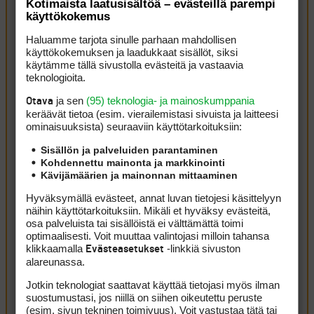
Kotimaista laatusisältöä – evästeillä parempi
Häntä ei löydy myöskään ensi viikon BMW:n lähtölistalta.
käyttökokemus
Kirjaudu sisään vastataksesi
ILMOITA ASIATON VIESTI
Haluamme tarjota sinulle parhaan mahdollisen
käyttökokemuksen ja laadukkaat sisällöt, siksi
Niskis
27 kesäkuun, 2026 11:38
käytämme tällä sivustolla evästeitä ja vastaavia
Yli 30 vuotta golflähetyksiä seuranneena olen tehnyt
teknologioita.
sellaisen havainnon, että jos ensimmäisellä griinillä
ja sen
(95) teknologia- ja mainoskumppania
Otava
jättää birdieputin lyhyeksi, tulee huono puttipäivä. Niin
keräävät tietoa (esim. vierailemis­tasi sivuista ja laitteesi
ominaisuuk­sista) seuraaviin käyttötarkoituksiin:
kävi Oliverillekin, ja monelle muulle.
Kirjaudu sisään vastataksesi
ILMOITA ASIATON VIESTI
Sisällön ja palveluiden parantaminen
Kohdennettu mainonta ja markkinointi
tonymahoney
27 kesäkuun, 2026 13:42
Kävijämäärien ja mainonnan mittaaminen
Eli ilmeisesti The Openiin on vielä mahdollisuudet jos
Hyväksymällä evästeet, annat luvan tietojesi käsittelyyn
peli kulkee.
näihin käyttötarkoituksiin. Mikäli et hyväksy evästeitä,
Katsoin myös että Oliver on Genesis Scottish openin
osa palveluista tai sisällöistä ei välttämättä toimi
optimaalisesti. Voit muuttaa valintojasi milloin tahansa
entry listan väärällä puolella vielä. Tuo siis pelataan
klikkaamalla
-linkkiä sivuston
Evästeasetukset
viikko ennen Openia
alareunassa.
Kirjaudu sisään vastataksesi
ILMOITA ASIATON VIESTI
Jotkin teknologiat saattavat käyttää tietojasi myös ilman
suostumustasi, jos niillä on siihen oikeutettu peruste
(esim. sivun tekninen toimivuus). Voit vastustaa tätä tai
ruukku
27 kesäkuun, 2026 14:54