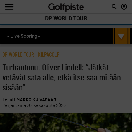
DP WORLD TOUR
- Live Scoring -
DP WORLD TOUR
-
KILPAGOLF
Turhautunut Oliver Lindell: ”Jätkät
vetävät sata alle, etkä itse saa mitään
sisään”
Teksti
MARKO KUIVASAARI
Perjantaina 26. kesäkuuta 2026