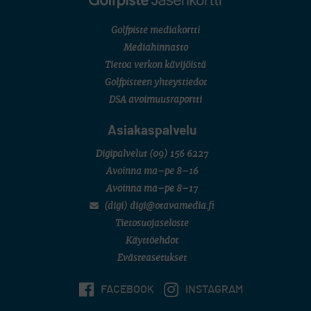
Golfpiste mediakortti
Mediahinnasto
Tietoa verkon kävijöistä
Golfpisteen yhteystiedot
DSA avoimuusraportti
Asiakaspalvelu
Digipalvelut
(09) 156 6227
Avoinna ma–pe 8–16
Avoinna ma–pe 8–17
(digi) digi@otavamedia.fi
Tietosuojaseloste
Käyttöehdot
Evästeasetukset
FACEBOOK
INSTAGRAM