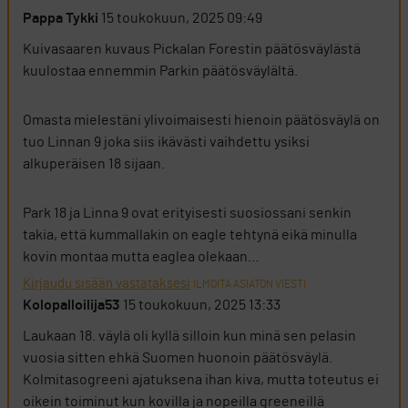
Pappa Tykki
15 toukokuun, 2025 09:49
Kuivasaaren kuvaus Pickalan Forestin päätösväylästä
kuulostaa ennemmin Parkin päätösväylältä.
Omasta mielestäni ylivoimaisesti hienoin päätösväylä on
tuo Linnan 9 joka siis ikävästi vaihdettu ysiksi
alkuperäisen 18 sijaan.
Park 18 ja Linna 9 ovat erityisesti suosiossani senkin
takia, että kummallakin on eagle tehtynä eikä minulla
kovin montaa mutta eaglea olekaan…
Kirjaudu sisään vastataksesi
ILMOITA ASIATON VIESTI
Kolopalloilija53
15 toukokuun, 2025 13:33
Laukaan 18. väylä oli kyllä silloin kun minä sen pelasin
vuosia sitten ehkä Suomen huonoin päätösväylä.
Kolmitasogreeni ajatuksena ihan kiva, mutta toteutus ei
oikein toiminut kun kovilla ja nopeilla greeneillä