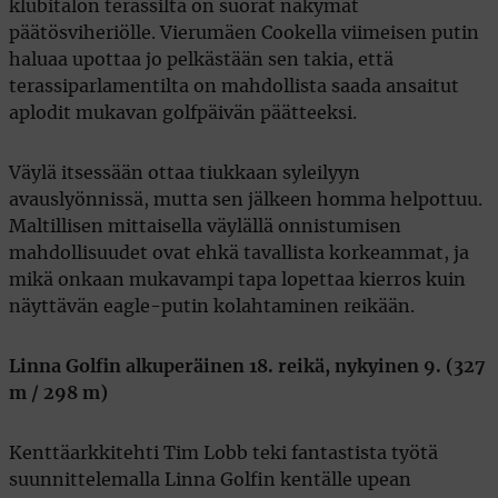
klubitalon terassilta on suorat näkymät
päätösviheriölle. Vierumäen Cookella viimeisen putin
haluaa upottaa jo pelkästään sen takia, että
terassiparlamentilta on mahdollista saada ansaitut
aplodit mukavan golfpäivän päätteeksi.
Väylä itsessään ottaa tiukkaan syleilyyn
avauslyönnissä, mutta sen jälkeen homma helpottuu.
Maltillisen mittaisella väylällä onnistumisen
mahdollisuudet ovat ehkä tavallista korkeammat, ja
mikä onkaan mukavampi tapa lopettaa kierros kuin
näyttävän eagle-putin kolahtaminen reikään.
Linna Golfin alkuperäinen 18. reikä, nykyinen 9. (327
m / 298 m)
Kenttäarkkitehti Tim Lobb teki fantastista työtä
suunnittelemalla Linna Golfin kentälle upean