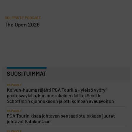
GOLFPISTE PODCAST
The Open 2026
SUOSITUIMMAT
KILPAGOLF
Koivun-huuma räjähti PGA Tourilla – yleisö vyöryi
päätösväylällä, kun nuorukainen laittoi Scottie
Schefflerin ojennukseen ja otti komean avausvoiton
KILPAGOLF
PGA Tourin kisaa johtavan sensaatiotulokkaan juuret
johtavat Satakuntaan
KILPAGOLF