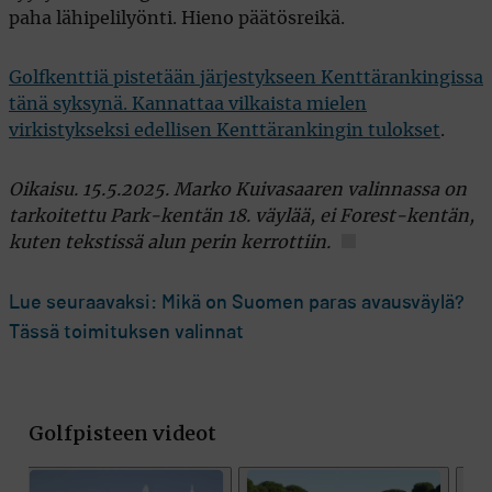
paha lähipelilyönti. Hieno päätösreikä.
Golfkenttiä pistetään järjestykseen Kenttärankingissa
tänä syksynä. Kannattaa vilkaista mielen
virkistykseksi edellisen Kenttärankingin tulokset
.
Oikaisu. 15.5.2025. Marko Kuivasaaren valinnassa on
tarkoitettu Park-kentän 18. väylää, ei Forest-kentän,
kuten tekstissä alun perin kerrottiin.
Lue seuraavaksi: Mikä on Suomen paras avausväylä?
Tässä toimituksen valinnat