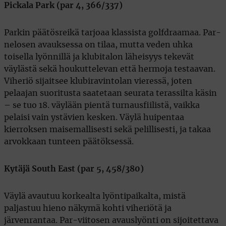
Pickala Park (par 4, 366/337)
Parkin päätösreikä tarjoaa klassista golfdraamaa. Par-
nelosen avauksessa on tilaa, mutta veden uhka
toisella lyönnillä ja klubitalon läheisyys tekevät
väylästä sekä houkuttelevan että hermoja testaavan.
Viheriö sijaitsee klubiravintolan vieressä, joten
pelaajan suoritusta saatetaan seurata terassilta käsin
– se tuo 18. väylään pientä turnausfiilistä, vaikka
pelaisi vain ystävien kesken. Väylä huipentaa
kierroksen maisemallisesti sekä pelillisesti, ja takaa
arvokkaan tunteen päätöksessä.
Kytäjä South East (par 5, 458/380)
Väylä avautuu korkealta lyöntipaikalta, mistä
paljastuu hieno näkymä kohti viheriötä ja
järvenrantaa. Par-viitosen avauslyönti on sijoitettava