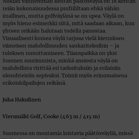
Nokian vanhemman kentän päätösväylä on 18 kentän
reiän kokonaisuudessa profiililtaan ehkä vähän
irrallinen, mutta golfväylänä se on upea. Väylä on
myös hieno esimerkki siitä, mitä saadaan aikaan, kun
yhteen reikään halutaan todella panostaa.
Visuaalisesti komea väylä tarjoaa vielä kierroksen
viimeisen mahdollisuuden sankaritekoihin – ja
tuloksen romuttamiseen. Tiiauspaikka on yksi
Suomen suurimmista, minkä ansiosta väylä on
mahdollista virittää eri tarkoituksiin ja erilaisiin
olosuhteisiin sopivaksi. Toimii myös erinomaisena
erikoiskilpailujen reikänä.
Juha Hakulinen
Vierumäki Golf, Cooke (463 m / 415 m)
Suomessa on muutamia loistavia päätösväyliä, missä