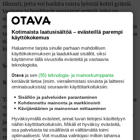
fiksusti, jotta voi harkita toista lyöntiä kohti griiniä.
Vesieste ja bunkkerit suojaavat griiniä, joka on
sijoitettu alavampaan paikkaan. Viheriön ympäristö
on huolellisesti muotoiltu, ja lähestymisessä korostuu
Kotimaista laatusisältöä – evästeillä parempi
tarkkuus. Kytäjän South East -kentän 18. reikä tarjoaa
käyttökokemus
näyttävän ja pelillisesti vaihtelevan päätöksen
Haluamme tarjota sinulle parhaan mahdollisen
kierrokselle.
käyttökokemuksen ja laadukkaat sisällöt, siksi
käytämme tällä sivustolla evästeitä ja vastaavia
teknologioita.
Sami Sarpakunnas
ja sen
(95) teknologia- ja mainoskumppania
Otava
keräävät tietoa (esim. vierailemis­tasi sivuista ja laitteesi
Nordcenter Fream (par 5, 373/348)
ominaisuuk­sista) seuraaviin käyttötarkoituksiin:
Sisällön ja palveluiden parantaminen
Tämä on mielestäni Suomen upein päätösväylä, jonka
Kohdennettu mainonta ja markkinointi
valitsisi moni muukin. Visuaalista tykitystä ja
Kävijämäärien ja mainonnan mittaaminen
sopivasti haastetta. Väylän voi pelata monella tavalla
Hyväksymällä evästeet, annat luvan tietojesi käsittelyyn
ja taktiikalla. Helppo se ei ole, mutta tarjoaa
näihin käyttötarkoituksiin. Mikäli et hyväksy evästeitä,
osa palveluista tai sisällöistä ei välttämättä toimi
mahdollisuuden birdieen. Mutta useammin tämä
optimaalisesti. Voit muuttaa valintojasi milloin tahansa
reikä taitaa romuttaa unelmia vielä viime metreillä.