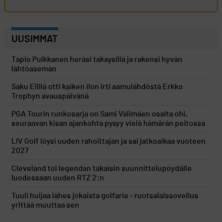
UUSIMMAT
Tapio Pulkkanen heräsi takaysillä ja rakensi hyvän
lähtöaseman
Saku Ellilä otti kaiken ilon irti aamulähdöstä Erkko
Trophyn avauspäivänä
PGA Tourin runkosarja on Sami Välimäen osalta ohi,
seuraavan kisan ajankohta pysyy vielä hämärän peitossa
LIV Golf löysi uuden rahoittajan ja sai jatkoaikaa vuoteen
2027
Cleveland toi legendan takaisin suunnittelupöydälle
luodessaan uuden RTZ 2:n
Tuuli huijaa lähes jokaista golfaria – ruotsalaissovellus
yrittää muuttaa sen