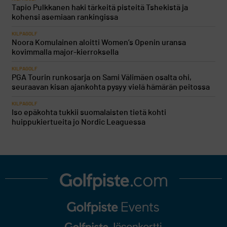
Tapio Pulkkanen haki tärkeitä pisteitä Tshekistä ja
kohensi asemiaan rankingissa
KILPAGOLF
Noora Komulainen aloitti Women’s Openin uransa
kovimmalla major-kierroksella
KILPAGOLF
PGA Tourin runkosarja on Sami Välimäen osalta ohi,
seuraavan kisan ajankohta pysyy vielä hämärän peitossa
KILPAGOLF
Iso epäkohta tukkii suomalaisten tietä kohti
huippukiertueita jo Nordic Leaguessa