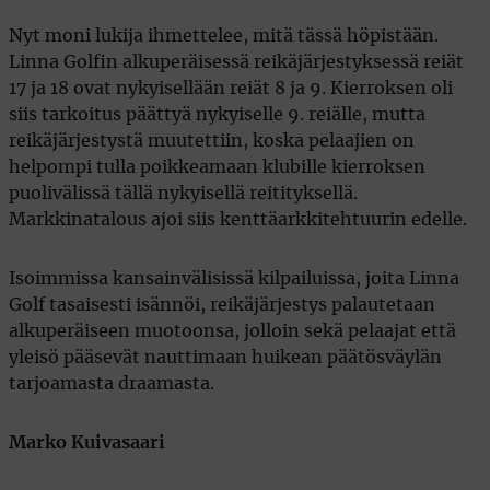
Nyt moni lukija ihmettelee, mitä tässä höpistään.
Linna Golfin alkuperäisessä reikäjärjestyksessä reiät
17 ja 18 ovat nykyisellään reiät 8 ja 9. Kierroksen oli
siis tarkoitus päättyä nykyiselle 9. reiälle, mutta
reikäjärjestystä muutettiin, koska pelaajien on
helpompi tulla poikkeamaan klubille kierroksen
puolivälissä tällä nykyisellä reitityksellä.
Markkinatalous ajoi siis kenttäarkkitehtuurin edelle.
Isoimmissa kansainvälisissä kilpailuissa, joita Linna
Golf tasaisesti isännöi, reikäjärjestys palautetaan
alkuperäiseen muotoonsa, jolloin sekä pelaajat että
yleisö pääsevät nauttimaan huikean päätösväylän
tarjoamasta draamasta.
Marko Kuivasaari