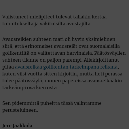
Valistuneet mielipiteet tulevat tälläkin kertaa
toimitukselta ja vakituisilta avustajilta.
Avausreikien suhteen raati oli hyvin yksimielinen
siitä, että erinomaiset avausreiät ovat suomalaisilla
golfkentiltä on valitettavan harvinaisia. Päätösväylien
suhteen tilanne on paljon parempi. Allekirjoittanut
pitää
avausreikää golfkentän tärkeimpänä reikänä
,
kuten viisi vuotta sitten kirjoitin, mutta heti perässä
tulee päätösväylä, monen papereissa avausreikääkin
tärkeämpi osa kierrosta.
Sen pidemmittä puheitta tässä valintamme
perusteluineen.
Jere Jaakkola