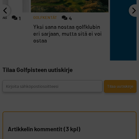
NNAS
GOLFKENTÄT
1
4
ä
Yksi sana nostaa golfklubin
eri sarjaan, mutta sitä ei voi
ostaa
Tilaa Golfpisteen uutiskirje
Artikkelin kommentit (3 kpl)