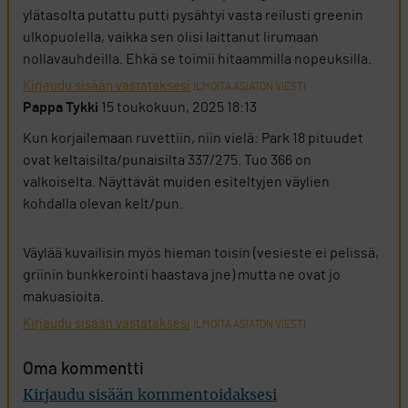
ylätasolta putattu putti pysähtyi vasta reilusti greenin
ulkopuolella, vaikka sen olisi laittanut lirumaan
nollavauhdeilla. Ehkä se toimii hitaammilla nopeuksilla.
Kirjaudu sisään vastataksesi
ILMOITA ASIATON VIESTI
Pappa Tykki
15 toukokuun, 2025 18:13
Kun korjailemaan ruvettiin, niin vielä: Park 18 pituudet
ovat keltaisilta/punaisilta 337/275. Tuo 366 on
valkoiselta. Näyttävät muiden esiteltyjen väylien
kohdalla olevan kelt/pun.
Väylää kuvailisin myös hieman toisin (vesieste ei pelissä,
griinin bunkkerointi haastava jne) mutta ne ovat jo
makuasioita.
Kirjaudu sisään vastataksesi
ILMOITA ASIATON VIESTI
Oma kommentti
Kirjaudu sisään kommentoidaksesi