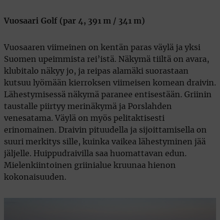
Vuosaari Golf (par 4, 391 m / 341 m)
Vuosaaren viimeinen on kentän paras väylä ja yksi
Suomen upeimmista rei’istä. Näkymä tiiltä on avara,
klubitalo näkyy jo, ja reipas alamäki suorastaan
kutsuu lyömään kierroksen viimeisen komean draivin.
Lähestymisessä näkymä paranee entisestään. Griinin
taustalle piirtyy merinäkymä ja Porslahden
venesatama. Väylä on myös pelitaktisesti
erinomainen. Draivin pituudella ja sijoittamisella on
suuri merkitys sille, kuinka vaikea lähestyminen jää
jäljelle. Huippudraivilla saa huomattavan edun.
Mielenkiintoinen griinialue kruunaa hienon
kokonaisuuden.