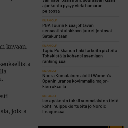
Välimäen osalta ohi, seuraavan kisan
ajankohta pysyy vielä hämärän
peitossa
KILPAGOLF
PGA Tourin kisaa johtavan
sensaatiotulokkaan juuret johtavat
Satakuntaan
an kuvaan.
KILPAGOLF
Tapio Pulkkanen haki tärkeitä pisteitä
Tshekistä ja kohensi asemiaan
rankingissa
keuksellista
lla
KILPAGOLF
Noora Komulainen aloitti Women’s
a.
Openin uransa kovimmalla major-
kierroksella
sti
KILPAGOLF
Iso epäkohta tukkii suomalaisten tietä
kohti huippukiertueita jo Nordic
ia, joista
Leaguessa