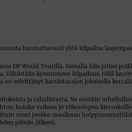
suunnata huomattavasti yhtä kilpailua laajempa
lunsa DP World Tourilla. Samalla hän jatkoi poik
la. Vähintään kymmeneen kilpailuun tällä kaude
a on selvittänyt karsintarajan jokaisella kerrall
ituksista ja rahalistasta. Ne ovatkin urheilullise
htuu, kuinka vaikeaa jo viikonlopun kierroksille
ittain suuri joukko maailman huippuammattilais
hden päivän jälkeen.