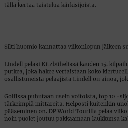
tällä kertaa taistelua kärkisijoista.
Silti huomio kannattaa viikonlopun jälkeen 
Lindell pelasi Kitzbühelissä kauden 15. kilpai
putkea, joka hakee vertaistaan koko kiertueel
osallistuneista pelaajista Lindell on ainoa, jok
Golfissa puhutaan usein voitoista, top 10 -sijo
tärkeimpiä mittareita. Helposti kuitenkin uno
pääseminen on. DP World Tourilla pelaa viiko
noin puolet joutuu pakkaamaan laukkunsa ka