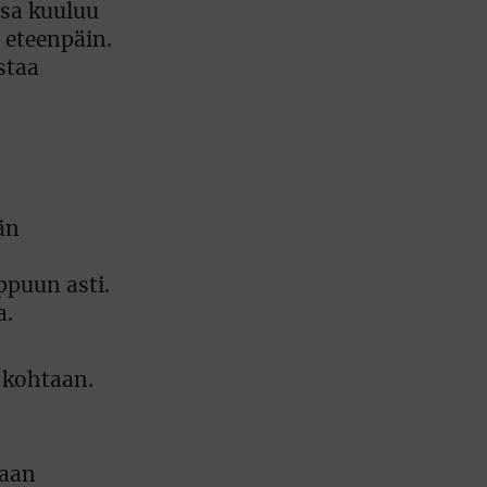
nsa kuuluu
 eteenpäin.
staa
än
ppuun asti.
a.
 kohtaan.
maan