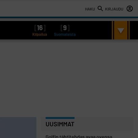
HAKU
KIRJAUDU
[
16
]
[
9
]
Kilpailua
Suomalaista
UUSIMMAT
Golfin tähtitehdas avaa ovensa