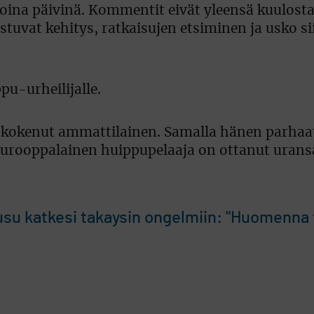
ina päivinä. Kommentit eivät yleensä kuulosta 
ostuvat kehitys, ratkaisujen etsiminen ja usko si
u-urheilijalle.
jo kokenut ammattilainen. Samalla hänen parhaa
 eurooppalainen huippupelaaja on ottanut urans
usu katkesi takaysin ongelmiin: "Huomenna ti