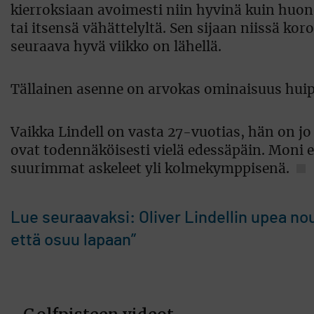
kierroksiaan avoimesti niin hyvinä kuin huono
tai itsensä vähättelyltä. Sen sijaan niissä kor
seuraava hyvä viikko on lähellä.
Tällainen asenne on arvokas ominaisuus huipp
Vaikka Lindell on vasta 27-vuotias, hän on 
ovat todennäköisesti vielä edessäpäin. Moni
suurimmat askeleet yli kolmekymppisenä.
Lue seuraavaksi: Oliver Lindellin upea no
että osuu lapaan”