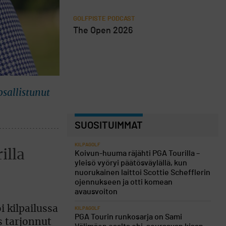
GOLFPISTE PODCAST
The Open 2026
sallistunut
SUOSITUIMMAT
KILPAGOLF
illa
Koivun-huuma räjähti PGA Tourilla –
yleisö vyöryi päätösväylällä, kun
nuorukainen laittoi Scottie Schefflerin
ojennukseen ja otti komean
avausvoiton
i kilpailussa
KILPAGOLF
PGA Tourin runkosarja on Sami
s tarjonnut