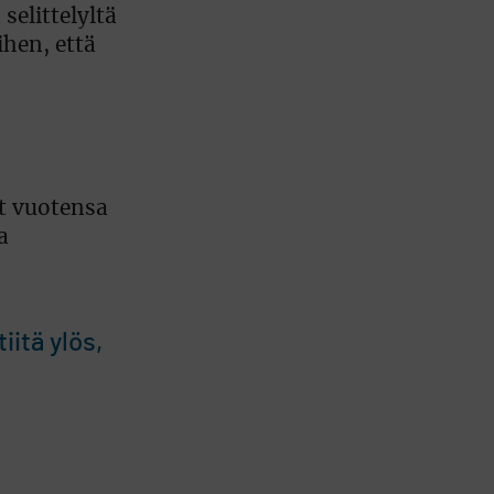
selittelyltä
ihen, että
t vuotensa
a
itä ylös,