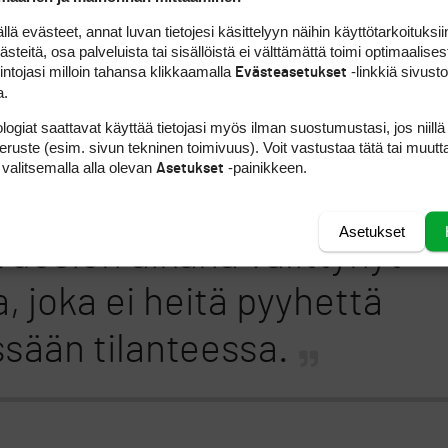
tää vuosia opetellakseen kiertueen vaatimukset
 evästeet, annat luvan tietojesi käsittelyyn näihin käyttötarkoituksiin
ttää sopeutuneen ympäristöön poikkeuksellisen
teitä, osa palveluista tai sisällöistä ei välttämättä toimi optimaalisest
intojasi milloin tahansa klikkaamalla
-linkkiä sivust
Evästeasetukset
a.
ta isompaan menestykseen. Golfissa muistetaan 
uuri tällaiset putket kertovat usein ominaisuuksis
logiat saattavat käyttää tietojasi myös ilman suostumustasi, jos niillä
peruste (esim. sivun tekninen toimivuus). Voit vastustaa tätä tai muutt
 valitsemalla alla olevan
-painikkeen.
Asetukset
Asetukset
 vuosien aikana välittynyt
, joka ei heitä pyyhettä
sään tilanteessa.