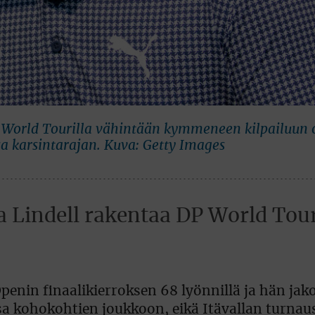
P World Tourilla vähintään kymmeneen kilpailuun o
ssa karsintarajan. Kuva: Getty Images
tta Lindell rakentaa DP World Tour
penin finaalikierroksen 68 lyönnillä ja hän jako
nsa kohokohtien joukkoon, eikä Itävallan turnau