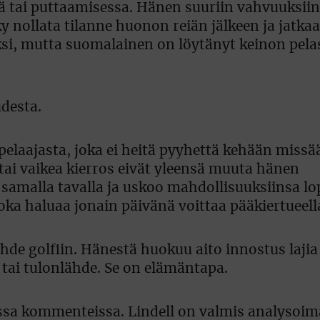
sä tai puttaamisessa. Hänen suuriin vahvuuksii
 nollata tilanne huonon reiän jälkeen ja jatkaa
ksi, mutta suomalainen on löytänyt keinon pela
desta.
 pelaajasta, joka ei heitä pyyhettä kehään missä
tai vaikea kierros eivät yleensä muuta hänen
samalla tavalla ja uskoo mahdollisuuksiinsa lo
joka haluaa jonain päivänä voittaa pääkiertueell
de golfiin. Hänestä huokuu aito innostus lajia
 tai tulonlähde. Se on elämäntapa.
ssa kommenteissa. Lindell on valmis analysoi