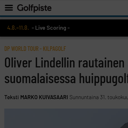
4.8.–11.8.
- Live Scoring -
DP WORLD TOUR
-
KILPAGOLF
Oliver Lindellin rautaine
suomalaisessa huippugol
Teksti
MARKO KUIVASAARI
Sunnuntaina 31. toukoku