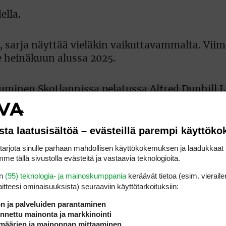
ella.
sarja näyttää vieläkin vaikuttavammalta. Viime
le heinäkuun alussa 2025.
tuminen Skotlannissa pelatussa Alfred Dunhill 
viimeinen kierros peruuntui kokonaan sääolosu
ty poistumassa DP World Tourin kilpailusta enn
sta laatusisältöä – evästeillä parempi käyttök
rjota sinulle parhaan mahdollisen käyttökokemuksen ja laadukkaat s
me tällä sivustolla evästeitä ja vastaavia teknologioita.
n erityisesti kyvystään pelata tasaisesti ja k
 puolelle. Korhonen rakensi pitkän ja menesty
en
(95) teknologia- ja mainoskumppania
keräävät tietoa (esim. vieraile
tilastoistaan ei löydy Lindellin nykyisen kaltai
laitteesi ominaisuuk­sista) seuraaviin käyttötarkoituksiin:
ön ja palveluiden parantaminen
nettu mainonta ja markkinointi
kemuksensa määrä pääkiertueella. Hän pelaa va
määrien ja mainonnan mittaaminen