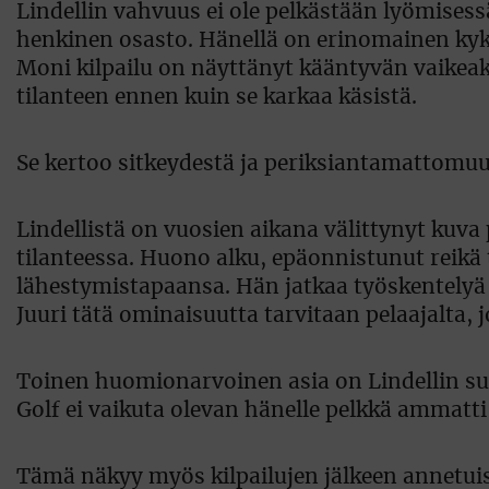
Lindellin vahvuus ei ole pelkästään lyömises
henkinen osasto. Hänellä on erinomainen kyky
Moni kilpailu on näyttänyt kääntyvän vaikea
tilanteen ennen kuin se karkaa käsistä.
Se kertoo sitkeydestä ja periksiantamattomuu
Lindellistä on vuosien aikana välittynyt kuva
tilanteessa. Huono alku, epäonnistunut reikä 
lähestymistapaansa. Hän jatkaa työskentelyä 
Juuri tätä ominaisuutta tarvitaan pelaajalta, 
Toinen huomionarvoinen asia on Lindellin suh
Golf ei vaikuta olevan hänelle pelkkä ammatti
Tämä näkyy myös kilpailujen jälkeen annetui