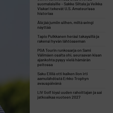
suomalaisille – Sakke Siltala ja Veikka
Viskari tekevät U.S. Amateurissa
historiaa
Älä jää jumiin siihen, miltä svingi
näyttää
Tapio Pulkkanen heräsi takaysillä ja
rakensi hyvän lähtöaseman
PGA Tourin runkosarja on Sami
Välimäen osalta ohi, seuraavan kisan
ajankohta pysyy vielä hämärän
peitossa
Saku Ellilä otti kaiken ilon irti
aamulähdöstä Erkko Trophyn
avauspäivänä
LIV Golf löysi uuden rahoittajan ja sai
jatkoaikaa vuoteen 2027