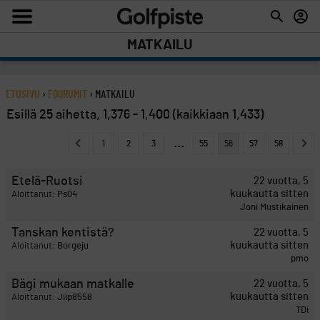
MATKAILU
ETUSIVU
›
FOORUMIT
›
MATKAILU
Esillä 25 aihetta, 1,376 - 1,400 (kaikkiaan 1,433)
…
1
2
3
55
56
57
58
Etelä-Ruotsi
22 vuotta, 5
kuukautta sitten
Aloittanut:
Ps04
Joni Mustikainen
Tanskan kentistä?
22 vuotta, 5
kuukautta sitten
Aloittanut:
Borgeju
pmo
Bägi mukaan matkalle
22 vuotta, 5
kuukautta sitten
Aloittanut:
Jiip8558
TDi