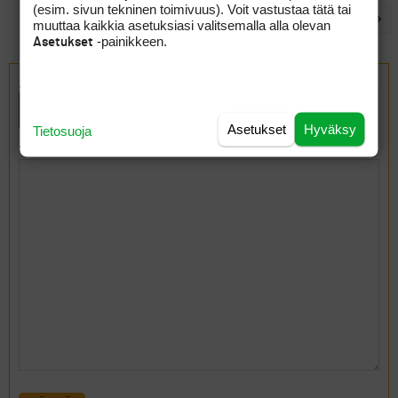
(esim. sivun tekninen toimivuus). Voit vastustaa tätä tai
…
1
2
3
55
56
57
58
muuttaa kaikkia asetuksiasi valitsemalla alla olevan
-painikkeen.
Asetukset
Luo uusi aihe alueelle “Matkailu”
Aiheen otsikko (maksimipituus: 80):
Asetukset
Hyväksy
Tietosuoja
Viesti: