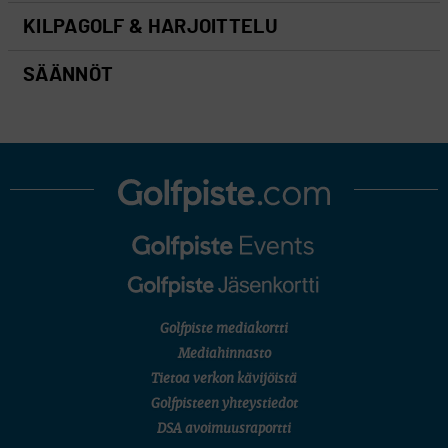
KILPAGOLF & HARJOITTELU
SÄÄNNÖT
Golfpiste mediakortti
Mediahinnasto
Tietoa verkon kävijöistä
Golfpisteen yhteystiedot
DSA avoimuusraportti