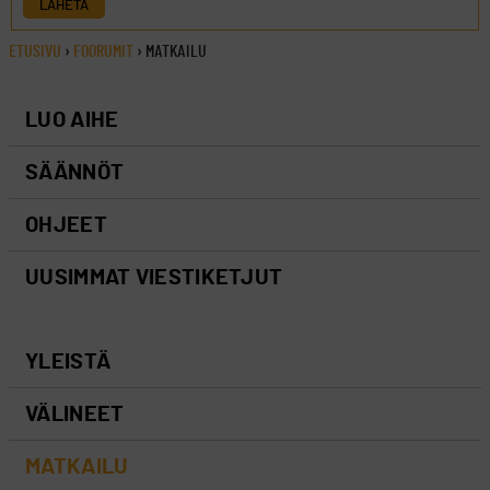
LÄHETÄ
ETUSIVU
›
FOORUMIT
›
MATKAILU
LUO AIHE
SÄÄNNÖT
OHJEET
UUSIMMAT VIESTIKETJUT
YLEISTÄ
VÄLINEET
MATKAILU