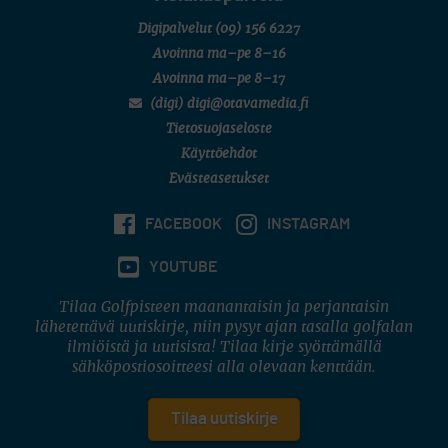
Digipalvelut
(09) 156 6227
Avoinna ma–pe 8–16
Avoinna ma–pe 8–17
(digi) digi@otavamedia.fi
Tietosuojaseloste
Käyttöehdot
Evästeasetukset
FACEBOOK
INSTAGRAM
YOUTUBE
Tilaa Golfpisteen maanantaisin ja perjantaisin
lähetettävä uutiskirje, niin pysyt ajan tasalla golfalan
ilmiöistä ja uutisista! Tilaa kirje syöttämällä
sähköpostiosoitteesi alla olevaan kenttään.
Tilaa uutiskirje