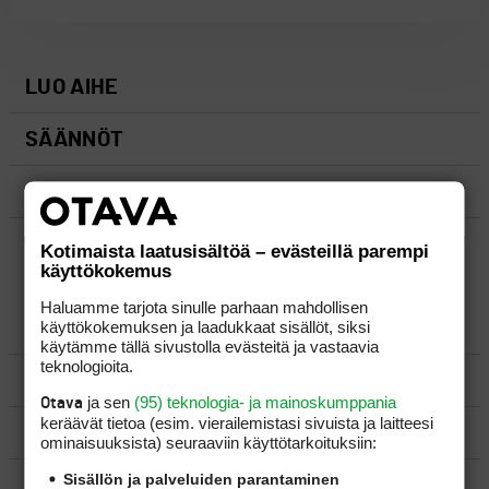
LUO AIHE
SÄÄNNÖT
OHJEET
UUSIMMAT VIESTIKETJUT
Kotimaista laatusisältöä – evästeillä parempi
käyttökokemus
Haluamme tarjota sinulle parhaan mahdollisen
käyttökokemuksen ja laadukkaat sisällöt, siksi
YLEISTÄ
käytämme tällä sivustolla evästeitä ja vastaavia
teknologioita.
VÄLINEET
ja sen
(95) teknologia- ja mainoskumppania
Otava
keräävät tietoa (esim. vierailemis­tasi sivuista ja laitteesi
MATKAILU
ominaisuuk­sista) seuraaviin käyttötarkoituksiin:
Sisällön ja palveluiden parantaminen
KILPAGOLF & HARJOITTELU