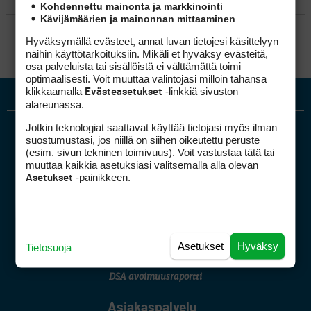
Kohdennettu mainonta ja markkinointi
Kävijämäärien ja mainonnan mittaaminen
SÄÄNNÖT
Hyväksymällä evästeet, annat luvan tietojesi käsittelyyn
näihin käyttötarkoituksiin. Mikäli et hyväksy evästeitä,
osa palveluista tai sisällöistä ei välttämättä toimi
optimaalisesti. Voit muuttaa valintojasi milloin tahansa
klikkaamalla
-linkkiä sivuston
Evästeasetukset
alareunassa.
Jotkin teknologiat saattavat käyttää tietojasi myös ilman
suostumustasi, jos niillä on siihen oikeutettu peruste
(esim. sivun tekninen toimivuus). Voit vastustaa tätä tai
muuttaa kaikkia asetuksiasi valitsemalla alla olevan
-painikkeen.
Asetukset
Golfpiste mediakortti
Mediahinnasto
Tietoa verkon kävijöistä
Asetukset
Hyväksy
Tietosuoja
Golfpisteen yhteystiedot
DSA avoimuusraportti
Asiakaspalvelu