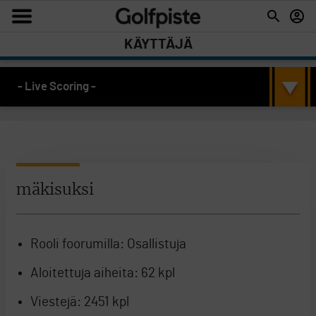
KÄYTTÄJÄ
- Live Scoring -
mäkisuksi
Rooli foorumilla:
Osallistuja
Aloitettuja aiheita:
62 kpl
Viestejä:
2451 kpl