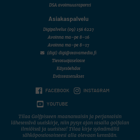
DSA avoimuusraportti
Asiakaspalvelu
Digipalvelut
(09) 156 6227
Avoinna ma–pe 8–16
Avoinna ma–pe 8–17
(digi) digi@otavamedia.fi
Tietosuojaseloste
Käyttöehdot
Evästeasetukset
FACEBOOK
INSTAGRAM
YOUTUBE
Tilaa Golfpisteen maanantaisin ja perjantaisin
lähetettävä uutiskirje, niin pysyt ajan tasalla golfalan
ilmiöistä ja uutisista! Tilaa kirje syöttämällä
sähköpostiosoitteesi alla olevaan kenttään.