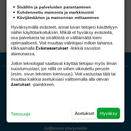
MATKAILU
Sisällön ja palveluiden parantaminen
Kohdennettu mainonta ja markkinointi
Kävijämäärien ja mainonnan mittaaminen
KILPAGOLF & HARJOITTELU
Hyväksymällä evästeet, annat luvan tietojesi käsittelyyn
SÄÄNNÖT
näihin käyttötarkoituksiin. Mikäli et hyväksy evästeitä,
osa palveluista tai sisällöistä ei välttämättä toimi
optimaalisesti. Voit muuttaa valintojasi milloin tahansa
klikkaamalla
-linkkiä sivuston
Evästeasetukset
alareunassa.
Jotkin teknologiat saattavat käyttää tietojasi myös ilman
suostumustasi, jos niillä on siihen oikeutettu peruste
(esim. sivun tekninen toimivuus). Voit vastustaa tätä tai
muuttaa kaikkia asetuksiasi valitsemalla alla olevan
-painikkeen.
Asetukset
Golfpiste mediakortti
Asetukset
Hyväksy
Tietosuoja
Mediahinnasto
Tietoa verkon kävijöistä
Golfpisteen yhteystiedot