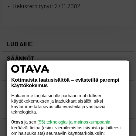
Rekisteröitynyt:
27.11.2002
LUO AIHE
SÄÄNNÖT
OHJEET
Kotimaista laatusisältöä – evästeillä parempi
käyttökokemus
UUSIMMAT VIESTIKETJUT
Haluamme tarjota sinulle parhaan mahdollisen
käyttökokemuksen ja laadukkaat sisällöt, siksi
käytämme tällä sivustolla evästeitä ja vastaavia
YLEISTÄ
teknologioita.
ja sen
(95) teknologia- ja mainoskumppania
Otava
VÄLINEET
keräävät tietoa (esim. vierailemis­tasi sivuista ja laitteesi
ominaisuuk­sista) seuraaviin käyttötarkoituksiin: