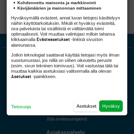
Kohdennettu mainonta ja markkinointi
Kävijämäärien ja mainonnan mittaaminen
SÄÄNNÖT
Hyväksymällä evästeet, annat luvan tietojesi käsittelyyn
näihin käyttötarkoituksiin. Mikäli et hyväksy evästeitä,
osa palveluista tai sisällöistä ei välttämättä toimi
optimaalisesti. Voit muuttaa valintojasi milloin tahansa
klikkaamalla
-linkkiä sivuston
Evästeasetukset
alareunassa.
Jotkin teknologiat saattavat käyttää tietojasi myös ilman
suostumustasi, jos niillä on siihen oikeutettu peruste
(esim. sivun tekninen toimivuus). Voit vastustaa tätä tai
muuttaa kaikkia asetuksiasi valitsemalla alla olevan
-painikkeen.
Asetukset
Golfpiste mediakortti
Mediahinnasto
Tietoa verkon kävijöistä
Asetukset
Hyväksy
Tietosuoja
Golfpisteen yhteystiedot
DSA avoimuusraportti
Asiakaspalvelu