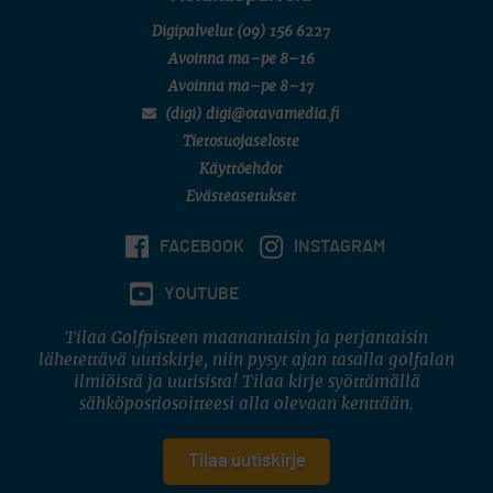
Digipalvelut
(09) 156 6227
Avoinna ma–pe 8–16
Avoinna ma–pe 8–17
(digi) digi@otavamedia.fi
Tietosuojaseloste
Käyttöehdot
Evästeasetukset
FACEBOOK
INSTAGRAM
YOUTUBE
Tilaa Golfpisteen maanantaisin ja perjantaisin
lähetettävä uutiskirje, niin pysyt ajan tasalla golfalan
ilmiöistä ja uutisista! Tilaa kirje syöttämällä
sähköpostiosoitteesi alla olevaan kenttään.
Tilaa uutiskirje