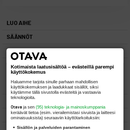
LUO AIHE
SÄÄNNÖT
OHJEET
UUSIMMAT VIESTIKETJUT
Kotimaista laatusisältöä – evästeillä parempi
käyttökokemus
Haluamme tarjota sinulle parhaan mahdollisen
käyttökokemuksen ja laadukkaat sisällöt, siksi
YLEISTÄ
käytämme tällä sivustolla evästeitä ja vastaavia
teknologioita.
VÄLINEET
ja sen
(95) teknologia- ja mainoskumppania
Otava
keräävät tietoa (esim. vierailemis­tasi sivuista ja laitteesi
MATKAILU
ominaisuuk­sista) seuraaviin käyttötarkoituksiin:
Sisällön ja palveluiden parantaminen
KILPAGOLF & HARJOITTELU