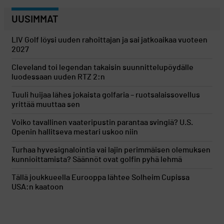
UUSIMMAT
LIV Golf löysi uuden rahoittajan ja sai jatkoaikaa vuoteen
2027
Cleveland toi legendan takaisin suunnittelupöydälle
luodessaan uuden RTZ 2:n
Tuuli huijaa lähes jokaista golfaria – ruotsalaissovellus
yrittää muuttaa sen
Voiko tavallinen vaateripustin parantaa svingiä? U.S.
Openin hallitseva mestari uskoo niin
Turhaa hyvesignalointia vai lajin perimmäisen olemuksen
kunnioittamista? Säännöt ovat golfin pyhä lehmä
Tällä joukkueella Eurooppa lähtee Solheim Cupissa
USA:n kaatoon