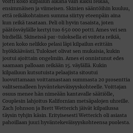
voitti koko kilpailun aikana vain kaksi reikää,
ensimmäisen ja viimeisen. Skinien sääntöihin kuuluu,
että reikäkohtainen summa siirtyy eteenpäin aina
kun reikä tasataan. Peli oli hyvin tasaista, joten
päätösväylälle kertyi tuo 650 000 potti. Ames vei sen
birdiellä. Skineissä par-tuloksella ei voiteta reikiä,
joten koko nelikko pelasi läpi kilpailun erittäin
hyökkäävästi. Tulokset olivat sen mukaisia, kukin
joutui ajoittain ongelmiin. Ames ei onnistunut edes
saamaan palloaan reikään 15. väylällä. Kukin
kilpailuun kutsutuista pelaajista sitoutui
luovuttamaan voittamastaan summasta 20 prosenttia
valitsemalleen hyväntekeväisyyskohteelle. Voittajan
osuus menee hän nimeään kantavalle säätiölle,
Couplesin lahjoitus Kalifornian metsäpalojen uhreille.
Zach Johnson ja Brett Wetterich jäivät kilpailussa
täysin tyhjin käsin. Erityisesesti Wetterich oli asiasta
pahoillaan juuri hyväntekeväisyyskohteensa puolesta.