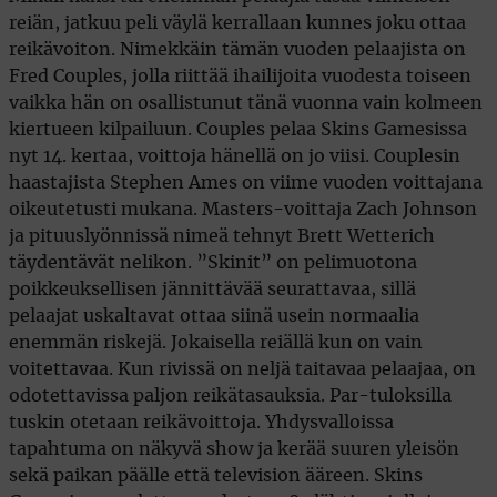
reiän, jatkuu peli väylä kerrallaan kunnes joku ottaa
reikävoiton. Nimekkäin tämän vuoden pelaajista on
Fred Couples, jolla riittää ihailijoita vuodesta toiseen
vaikka hän on osallistunut tänä vuonna vain kolmeen
kiertueen kilpailuun. Couples pelaa Skins Gamesissa
nyt 14. kertaa, voittoja hänellä on jo viisi. Couplesin
haastajista Stephen Ames on viime vuoden voittajana
oikeutetusti mukana. Masters-voittaja Zach Johnson
ja pituuslyönnissä nimeä tehnyt Brett Wetterich
täydentävät nelikon. ”Skinit” on pelimuotona
poikkeuksellisen jännittävää seurattavaa, sillä
pelaajat uskaltavat ottaa siinä usein normaalia
enemmän riskejä. Jokaisella reiällä kun on vain
voitettavaa. Kun rivissä on neljä taitavaa pelaajaa, on
odotettavissa paljon reikätasauksia. Par-tuloksilla
tuskin otetaan reikävoittoja. Yhdysvalloissa
tapahtuma on näkyvä show ja kerää suuren yleisön
sekä paikan päälle että television ääreen. Skins