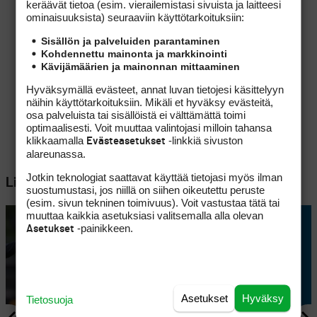
keräävät tietoa (esim. vierailemis­tasi sivuista ja laitteesi
ominaisuuk­sista) seuraaviin käyttötarkoituksiin:
Sisällön ja palveluiden parantaminen
Kohdennettu mainonta ja markkinointi
Kävijämäärien ja mainonnan mittaaminen
Hyväksymällä evästeet, annat luvan tietojesi käsittelyyn
näihin käyttötarkoituksiin. Mikäli et hyväksy evästeitä,
osa palveluista tai sisällöistä ei välttämättä toimi
optimaalisesti. Voit muuttaa valintojasi milloin tahansa
klikkaamalla
-linkkiä sivuston
Evästeasetukset
alareunassa.
Jotkin teknologiat saattavat käyttää tietojasi myös ilman
Lisää aiheesta
suostumustasi, jos niillä on siihen oikeutettu peruste
(esim. sivun tekninen toimivuus). Voit vastustaa tätä tai
muuttaa kaikkia asetuksiasi valitsemalla alla olevan
-painikkeen.
Asetukset
Asetukset
Hyväksy
Tietosuoja