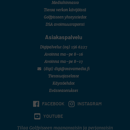
Mediahinnasto
Tietoa verkon kävijöistä
Golfpisteen yhteystiedot
DSA avoimuusraportti
Asiakaspalvelu
Digipalvelut
(09) 156 6227
Avoinna ma–pe 8–16
Avoinna ma–pe 8–17
(digi) digi@otavamedia.fi
Tietosuojaseloste
Käyttöehdot
Evästeasetukset
FACEBOOK
INSTAGRAM
YOUTUBE
Tilaa Golfpisteen maanantaisin ja perjantaisin