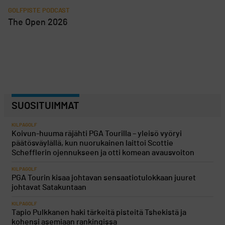
GOLFPISTE PODCAST
The Open 2026
SUOSITUIMMAT
KILPAGOLF
Koivun-huuma räjähti PGA Tourilla – yleisö vyöryi
päätösväylällä, kun nuorukainen laittoi Scottie
Schefflerin ojennukseen ja otti komean avausvoiton
KILPAGOLF
PGA Tourin kisaa johtavan sensaatiotulokkaan juuret
johtavat Satakuntaan
KILPAGOLF
Tapio Pulkkanen haki tärkeitä pisteitä Tshekistä ja
kohensi asemiaan rankingissa