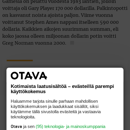
Gamesia on pelattu vuodesta 1983 lähtien, jolloin
voittaja oli Gary Player 170 000 dollarilla. Palkintopotti
on kasvanut noista ajoista paljon. Viime vuonna
voittanut Stephen Ames nappasi itselleen 590 000
dollaria. Kaikkien aikojen suurimman summan, eli
koko jaossa olleen miljoonan dollarin potin voitti
Greg Norman vuonna 2000.
Kilpailun kotisivu
Kotimaista laatusisältöä – evästeillä parempi
käyttökokemus
Haluamme tarjota sinulle parhaan mahdollisen
käyttökokemuksen ja laadukkaat sisällöt, siksi
käytämme tällä sivustolla evästeitä ja vastaavia
teknologioita.
ja sen
(95) teknologia- ja mainoskumppania
Otava