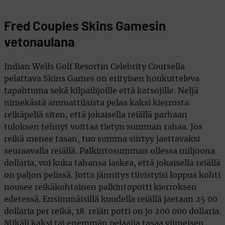
Fred Couples Skins Gamesin
vetonaulana
Indian Wells Golf Resortin Celebrity Coursella
pelattava Skins Games on erityisen houkutteleva
tapahtuma sekä kilpailijoille että katsojille. Neljä
nimekästä ammattilaista pelaa kaksi kierrosta
reikäpeliä siten, että jokaisella reiällä parhaan
tuloksen tehnyt voittaa tietyn summan rahaa. Jos
reikä menee tasan, tuo summa siirtyy jaettavaksi
seuraavalla reiällä. Palkintosumman ollessa miljoona
dollaria, voi kuka tahansa laskea, että jokaisella reiällä
on paljon pelissä. Jotta jännitys tiivistyisi loppua kohti
nousee reikäkohtainen palkintopotti kierroksen
edetessä. Ensimmäisillä kuudella reiällä jaetaan 25 00
dollaria per reikä, 18. reiän potti on jo 200 000 dollaria.
Mikäli kaksi tai enemmän pelaajia tasaa viimeisen