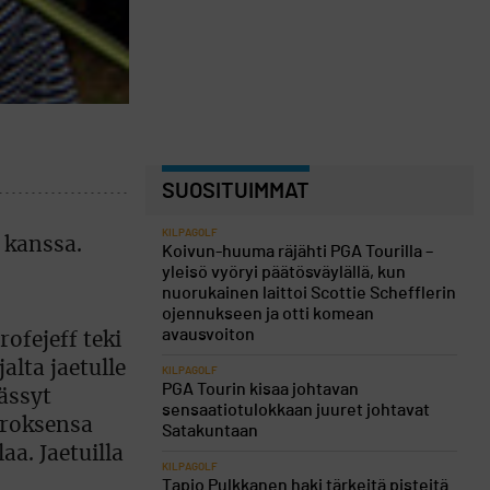
SUOSITUIMMAT
KILPAGOLF
Koivun-huuma räjähti PGA Tourilla –
yleisö vyöryi päätösväylällä, kun
nuorukainen laittoi Scottie Schefflerin
ojennukseen ja otti komean
avausvoiton
ofejeff teki
jalta jaetulle
KILPAGOLF
PGA Tourin kisaa johtavan
ässyt
sensaatiotulokkaan juuret johtavat
rroksensa
Satakuntaan
aa. Jaetuilla
KILPAGOLF
Tapio Pulkkanen haki tärkeitä pisteitä