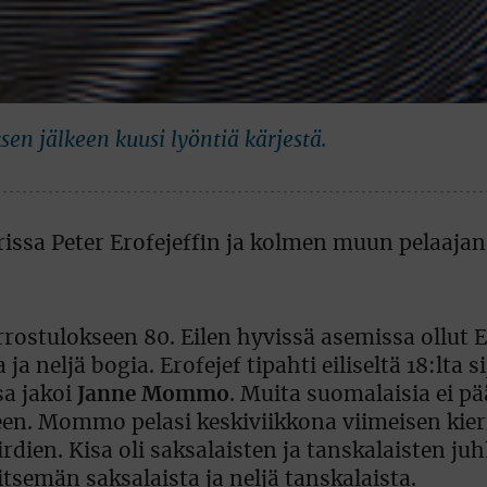
en jälkeen kuusi lyöntiä kärjestä.
rostulokseen 80. Eilen hyvissä asemissa ollut Er
 neljä bogia. Erofejef tipahti eiliseltä 18:lta si
sa jakoi
Janne Mommo
. Muita suomalaisia ei pä
en. Mommo pelasi keskiviikkona viimeisen kie
irdien. Kisa oli saksalaisten ja tanskalaisten juhl
itsemän saksalaista ja neljä tanskalaista.