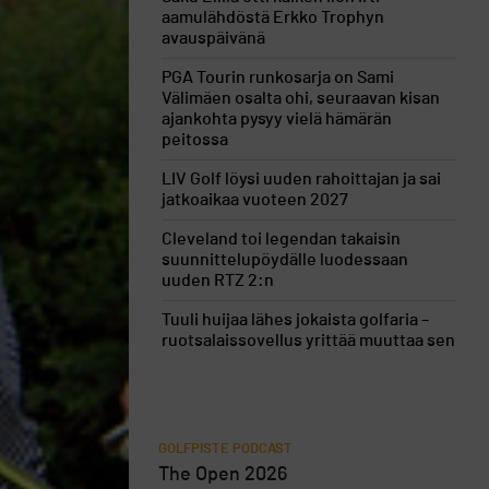
aamulähdöstä Erkko Trophyn
avauspäivänä
PGA Tourin runkosarja on Sami
Välimäen osalta ohi, seuraavan kisan
ajankohta pysyy vielä hämärän
peitossa
LIV Golf löysi uuden rahoittajan ja sai
jatkoaikaa vuoteen 2027
Cleveland toi legendan takaisin
suunnittelupöydälle luodessaan
uuden RTZ 2:n
Tuuli huijaa lähes jokaista golfaria –
ruotsalaissovellus yrittää muuttaa sen
GOLFPISTE PODCAST
The Open 2026