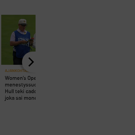
AJANKOHTAISTA
AJANKOHTAISTA
8
Women’s Openin
Loppuviikosta pelatta
menestyssuosikki Charley
Short Course SM-kisa
Hull teki caddielleen pilan,
kärsivät osallistujien
joka sai monet suuttumaan
vähyydestä