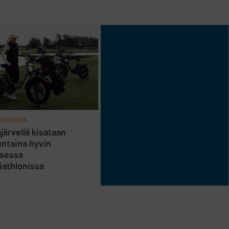
HTAISTA
järvellä kisataan
ntaina hyvin
isessa
riathlonissa