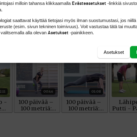
intojasi milloin tahansa klikkaamalla
-linkkiä sivust
Evästeasetukset
,
Tuomas Tuovinen
ja
Jomi Suhonen
. Kilpailu p
a.
w.renaultepdtour.de/
logiat saattavat käyttää tietojasi myös ilman suostumustasi, jos niillä
peruste (esim. sivun tekninen toimivuus). Voit vastustaa tätä tai muutt
 valitsemalla alla olevan
-painikkeen.
Asetukset
Asetukset