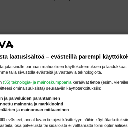
silla Saksassa
sta laatusisältöä – evästeillä parempi käyttök
skisaa Renault EPD Tourin kanssa. Kisa starttasi
rjota sinulle parhaan mahdollisen käyttökokemuksen ja laadukkaat s
jälkeen Hampurissa johtoa jakavat tanskalain
me tällä sivustolla evästeitä ja vastaavia teknologioita.
hl
sekä
Cristian Reimbold
. Kolmikko on tilante
jin on vain yksi lyönti. Paras suomalainen kahden
en
(95) teknologia- ja mainoskumppania
keräävät tietoa (esim. vieraile
laitteesi ominaisuuk­sista) seuraaviin käyttötarkoituksiin:
tta sijaa. Hän on kahden kierroksen jälkeen tilan
ui mallikkaasti 73 lyönnillä. Ensimmäiselle kier
ön ja palveluiden parantaminen
nsimmäisen reiän jälkeen tilanteessa neljä alle 
nettu mainonta ja markkinointi
määrien ja mainonnan mittaaminen
kierros lopulta pariin. Toisen kierroksensa Erofe
kisassa viimeiselle kierrokselle tiensä selvitti
 evästeet, annat luvan tietojesi käsittelyyn näihin käyttötarkoituksiin
teitä, osa palveluista tai sisällöistä ei välttämättä toimi optimaalisest
odostui kahden kierroksen jälkeen seitsemän yli