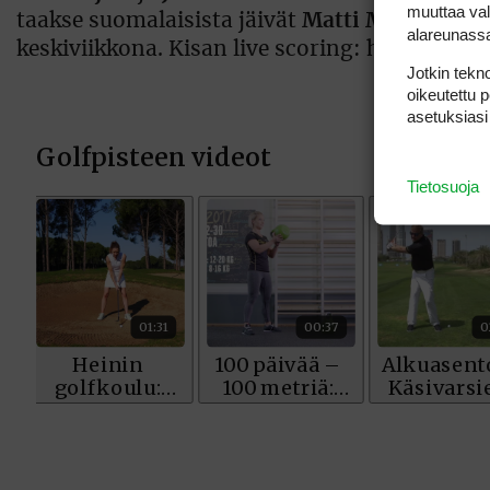
muuttaa val
taakse suomalaisista jäivät
Matti Meriläinen
alareunass
keskiviikkona. Kisan live scoring: http://ww
Jotkin tekno
oikeutettu 
asetuksiasi
Tietosuoja