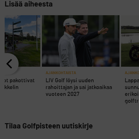
Lisää aiheesta
AJANKOHTAISTA
AJANKO
rot pakottivat
LIV Golf löysi uuden
Lappa
ikkelin
rahoittajan ja sai jatkoaikaa
sunnu
vuoteen 2027
eriko
golft
Tilaa Golfpisteen uutiskirje