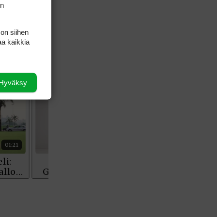
on
äättyy
 on siihen
aa kaikkia
Hyväksy