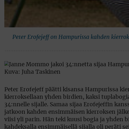
Peter Erofejeff on Hampurissa kahden kierroks
Peter Erofejeff päätti kisansa Hampurissa kier
kierroksellaan yhden birdien, kaksi tuplabogia ja
34:nnelle sijalle. Samaa sijaa Erofejeffin kans
jatkoon kahden ensimmäisen kierroksen jälke
viisi yli parin. Hän teki kuusi bogia ja yhden b
kahdeksalla ensimmäisellä sijalla oli peräti se