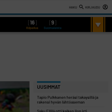
HAKU
KIRJAUDU
[
16
]
[
9
]
Kilpailua
Suomalaista
UUSIMMAT
Tapio Pulkkanen heräsi takaysillä ja
rakensi hyvän lähtöaseman
Saku Ellilä otti kaiken ilon irti