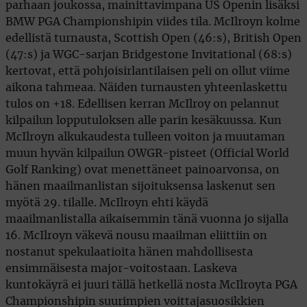
parhaan joukossa, mainittavimpana US Openin lisäksi
BMW PGA Championshipin viides tila. McIlroyn kolme
edellistä turnausta, Scottish Open (46:s), British Open
(47:s) ja WGC-sarjan Bridgestone Invitational (68:s)
kertovat, että pohjoisirlantilaisen peli on ollut viime
aikona tahmeaa. Näiden turnausten yhteenlaskettu
tulos on +18. Edellisen kerran McIlroy on pelannut
kilpailun lopputuloksen alle parin kesäkuussa. Kun
McIlroyn alkukaudesta tulleen voiton ja muutaman
muun hyvän kilpailun OWGR-pisteet (Official World
Golf Ranking) ovat menettäneet painoarvonsa, on
hänen maailmanlistan sijoituksensa laskenut sen
myötä 29. tilalle. McIlroyn ehti käydä
maailmanlistalla aikaisemmin tänä vuonna jo sijalla
16. McIlroyn väkevä nousu maailman eliittiin on
nostanut spekulaatioita hänen mahdollisesta
ensimmäisesta major-voitostaan. Laskeva
kuntokäyrä ei juuri tällä hetkellä nosta McIlroyta PGA
Championshipin suurimpien voittajasuosikkien