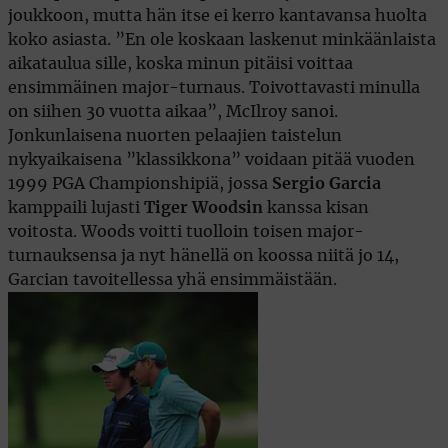
joukkoon, mutta hän itse ei kerro kantavansa huolta
koko asiasta. ”En ole koskaan laskenut minkäänlaista
aikataulua sille, koska minun pitäisi voittaa
ensimmäinen major-turnaus. Toivottavasti minulla
on siihen 30 vuotta aikaa”, McIlroy sanoi.
Jonkunlaisena nuorten pelaajien taistelun
nykyaikaisena ”klassikkona” voidaan pitää vuoden
1999 PGA Championshipiä, jossa
Sergio Garcia
kamppaili lujasti
Tiger Woodsin
kanssa kisan
voitosta. Woods voitti tuolloin toisen major-
turnauksensa ja nyt hänellä on koossa niitä jo 14,
Garcian tavoitellessa yhä ensimmäistään.