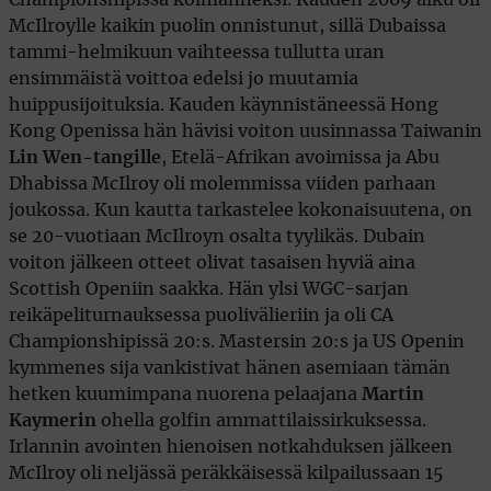
McIlroylle kaikin puolin onnistunut, sillä Dubaissa
tammi-helmikuun vaihteessa tullutta uran
ensimmäistä voittoa edelsi jo muutamia
huippusijoituksia. Kauden käynnistäneessä Hong
Kong Openissa hän hävisi voiton uusinnassa Taiwanin
Lin Wen-tangille
, Etelä-Afrikan avoimissa ja Abu
Dhabissa McIlroy oli molemmissa viiden parhaan
joukossa. Kun kautta tarkastelee kokonaisuutena, on
se 20-vuotiaan McIlroyn osalta tyylikäs. Dubain
voiton jälkeen otteet olivat tasaisen hyviä aina
Scottish Openiin saakka. Hän ylsi WGC-sarjan
reikäpeliturnauksessa puolivälieriin ja oli CA
Championshipissä 20:s. Mastersin 20:s ja US Openin
kymmenes sija vankistivat hänen asemiaan tämän
hetken kuumimpana nuorena pelaajana
Martin
Kaymerin
ohella golfin ammattilaissirkuksessa.
Irlannin avointen hienoisen notkahduksen jälkeen
McIlroy oli neljässä peräkkäisessä kilpailussaan 15