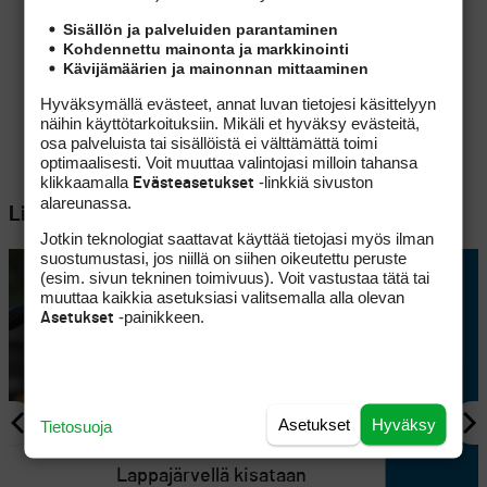
Sisällön ja palveluiden parantaminen
Kohdennettu mainonta ja markkinointi
Kävijämäärien ja mainonnan mittaaminen
Hyväksymällä evästeet, annat luvan tietojesi käsittelyyn
näihin käyttötarkoituksiin. Mikäli et hyväksy evästeitä,
osa palveluista tai sisällöistä ei välttämättä toimi
optimaalisesti. Voit muuttaa valintojasi milloin tahansa
klikkaamalla
-linkkiä sivuston
Evästeasetukset
alareunassa.
Lisää aiheesta
Jotkin teknologiat saattavat käyttää tietojasi myös ilman
suostumustasi, jos niillä on siihen oikeutettu peruste
(esim. sivun tekninen toimivuus). Voit vastustaa tätä tai
muuttaa kaikkia asetuksiasi valitsemalla alla olevan
-painikkeen.
Asetukset
Asetukset
Hyväksy
Tietosuoja
AJANKOHTAISTA
en
Lappajärvellä kisataan