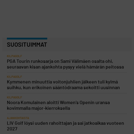
SUOSITUIMMAT
KILPAGOLF
PGA Tourin runkosarja on Sami Välimäen osalta ohi,
seuraavan kisan ajankohta pysyy vielä hämärän peitossa
KILPAGOLF
Kymmenen minuuttia voitonjuhlien jälkeen tuli kylmä
suihku, kun erikoinen sääntödraama sekoitti uusinnan
KILPAGOLF
Noora Komulainen aloitti Women’s Openin uransa
kovimmalla major-kierroksella
AJANKOHTAISTA
LIV Golf löysi uuden rahoittajan ja sai jatkoaikaa vuoteen
2027