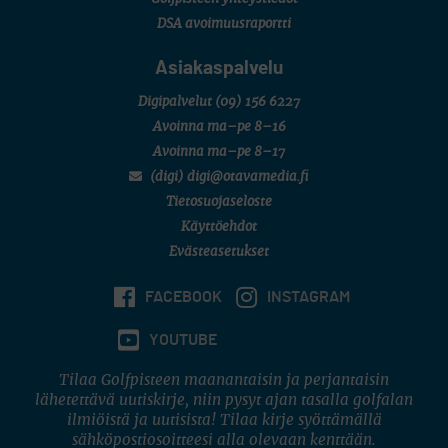
DSA avoimuusraportti
Asiakaspalvelu
Digipalvelut
(09) 156 6227
Avoinna ma–pe 8–16
Avoinna ma–pe 8–17
(digi) digi@otavamedia.fi
Tietosuojaseloste
Käyttöehdot
Evästeasetukset
FACEBOOK
INSTAGRAM
YOUTUBE
Tilaa Golfpisteen maanantaisin ja perjantaisin
lähetettävä uutiskirje, niin pysyt ajan tasalla golfalan
ilmiöistä ja uutisista! Tilaa kirje syöttämällä
sähköpostiosoitteesi alla olevaan kenttään.