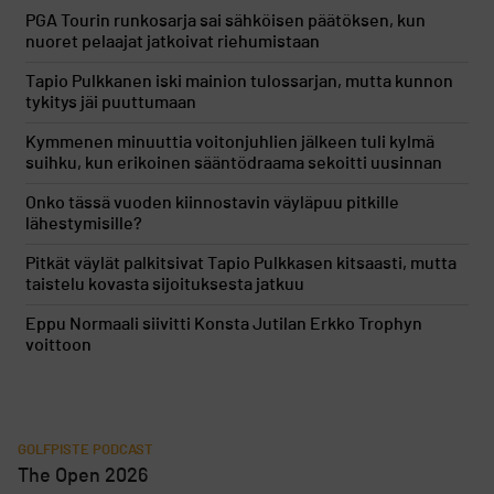
PGA Tourin runkosarja sai sähköisen päätöksen, kun
nuoret pelaajat jatkoivat riehumistaan
Tapio Pulkkanen iski mainion tulossarjan, mutta kunnon
tykitys jäi puuttumaan
Kymmenen minuuttia voitonjuhlien jälkeen tuli kylmä
suihku, kun erikoinen sääntödraama sekoitti uusinnan
Onko tässä vuoden kiinnostavin väyläpuu pitkille
lähestymisille?
Pitkät väylät palkitsivat Tapio Pulkkasen kitsaasti, mutta
taistelu kovasta sijoituksesta jatkuu
Eppu Normaali siivitti Konsta Jutilan Erkko Trophyn
voittoon
GOLFPISTE PODCAST
The Open 2026