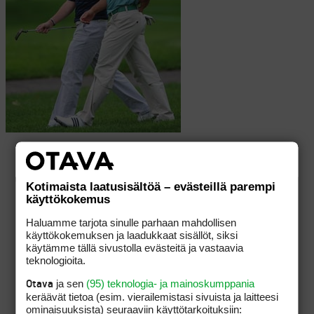
Kotimaista laatusisältöä – evästeillä parempi
käyttökokemus
Haluamme tarjota sinulle parhaan mahdollisen
käyttökokemuksen ja laadukkaat sisällöt, siksi
käytämme tällä sivustolla evästeitä ja vastaavia
teknologioita.
ja sen
(95) teknologia- ja mainoskumppania
Otava
keräävät tietoa (esim. vierailemis­tasi sivuista ja laitteesi
ominaisuuk­sista) seuraaviin käyttötarkoituksiin: