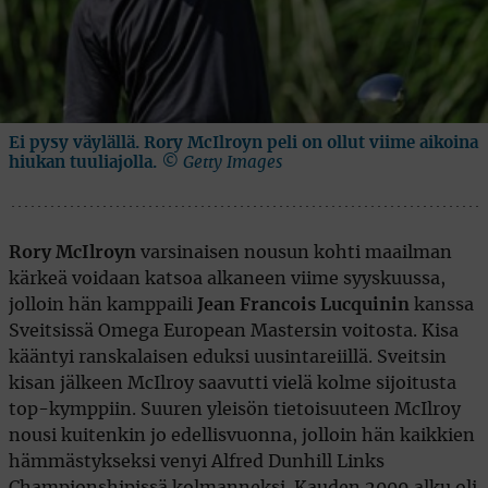
Ei pysy väylällä. Rory McIlroyn peli on ollut viime aikoina
hiukan tuuliajolla.
© Getty Images
Rory McIlroyn
varsinaisen nousun kohti maailman
kärkeä voidaan katsoa alkaneen viime syyskuussa,
jolloin hän kamppaili
Jean Francois Lucquinin
kanssa
Sveitsissä Omega European Mastersin voitosta. Kisa
kääntyi ranskalaisen eduksi uusintareiillä. Sveitsin
kisan jälkeen McIlroy saavutti vielä kolme sijoitusta
top-kymppiin. Suuren yleisön tietoisuuteen McIlroy
nousi kuitenkin jo edellisvuonna, jolloin hän kaikkien
hämmästykseksi venyi Alfred Dunhill Links
Championshipissä kolmanneksi. Kauden 2009 alku oli