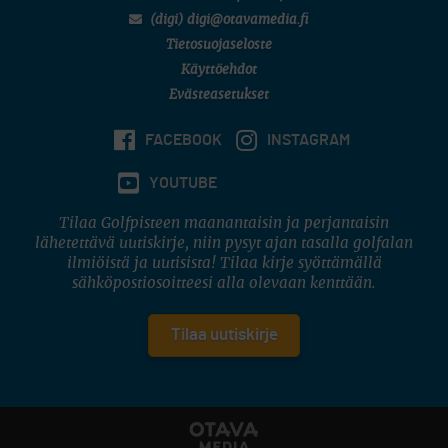
(digi) digi@otavamedia.fi
Tietosuojaseloste
Käyttöehdot
Evästeasetukset
FACEBOOK
INSTAGRAM
YOUTUBE
Tilaa Golfpisteen maanantaisin ja perjantaisin
lähetettävä uutiskirje, niin pysyt ajan tasalla golfalan
ilmiöistä ja uutisista! Tilaa kirje syöttämällä
sähköpostiosoitteesi alla olevaan kenttään.
Tilaa uutiskirje