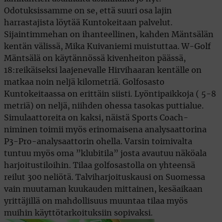
Odotuksissamme on se, että suuri osa lajin
harrastajista löytää Kuntokeitaan palvelut.
Sijaintimmehan on ihanteellinen, kahden Mäntsälän
kentän välissä, Mika Kuivaniemi muistuttaa. W-Golf
Mäntsälä on käytännössä kivenheiton päässä,
18:reikäiseksi laajenevalle Hirvihaaran kentälle on
matkaa noin neljä kilometriä. Golfosasto
Kuntokeitaassa on erittäin siisti. Lyöntipaikkoja ( 5-8
metriä) on neljä, niihden ohessa tasokas puttialue.
Simulaattoreita on kaksi, näistä Sports Coach-
niminen toimii myös erinomaisena analysaattorina
P3-Pro-analysaattorin ohella. Varsin toimivalta
tuntuu myös oma ”klubitila” josta avautuu näköala
harjoitustiloihin. Tilaa golfosastolla on yhteensä
reilut 300 neliötä. Talviharjoituskausi on Suomessa
vain muutaman kuukauden mittainen, kesäaikaan
yrittäjillä on mahdollisuus muuntaa tilaa myös
muihin käyttötarkoituksiin sopivaksi.