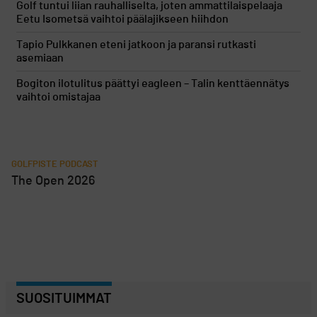
Golf tuntui liian rauhalliselta, joten ammattilaispelaaja
Eetu Isometsä vaihtoi päälajikseen hiihdon
Tapio Pulkkanen eteni jatkoon ja paransi rutkasti
asemiaan
Bogiton ilotulitus päättyi eagleen – Talin kenttäennätys
vaihtoi omistajaa
GOLFPISTE PODCAST
The Open 2026
SUOSITUIMMAT