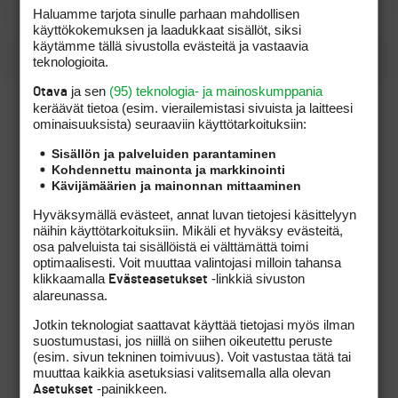
GolfCoat, kotisivut
Haluamme tarjota sinulle parhaan mahdollisen
käyttökokemuksen ja laadukkaat sisällöt, siksi
käytämme tällä sivustolla evästeitä ja vastaavia
teknologioita.
ja sen
(95) teknologia- ja mainoskumppania
Otava
keräävät tietoa (esim. vierailemis­tasi sivuista ja laitteesi
ominaisuuk­sista) seuraaviin käyttötarkoituksiin:
Sisällön ja palveluiden parantaminen
Kohdennettu mainonta ja markkinointi
Kävijämäärien ja mainonnan mittaaminen
Hyväksymällä evästeet, annat luvan tietojesi käsittelyyn
näihin käyttötarkoituksiin. Mikäli et hyväksy evästeitä,
osa palveluista tai sisällöistä ei välttämättä toimi
optimaalisesti. Voit muuttaa valintojasi milloin tahansa
klikkaamalla
-linkkiä sivuston
Evästeasetukset
alareunassa.
Jotkin teknologiat saattavat käyttää tietojasi myös ilman
suostumustasi, jos niillä on siihen oikeutettu peruste
(esim. sivun tekninen toimivuus). Voit vastustaa tätä tai
muuttaa kaikkia asetuksiasi valitsemalla alla olevan
-painikkeen.
Asetukset