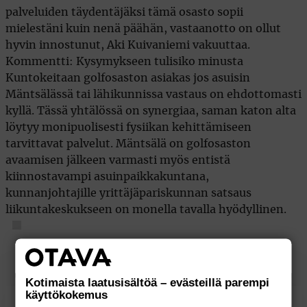
palveluiden täydentäjäksi tämä osasto sopii
mielestäni kuin nenä päähän, vastaanotto on ollut
hyvin innostunut, Aki Kuivaniemi vakuuttaa.
Kommentti: Kysymykseen tulisiko minusta
Kuntokeitaan golfosaston asiakas jos asuisin
Mäntsälässä tai lähikunnissa vastaus on ehdottomasti
kyllä. Tässä yhtälössä on synergiaa, saman katon alta
löytyy monipuolisesti fysiikan kehittämiseen
tarvittavat palvelut. Mäntsälä on golfosaston
avaamisen jälkeen varmasti myös entistä
kiinnostavampi asuinpaikkakuntana,
kunnanjohtajille yrittäjäpariskunnan satsaus
liikuntakeskukseen on monella tavalla hyödyllinen.
Kotimaista laatusisältöä – evästeillä parempi
käyttökokemus