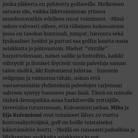
jonka yläkerta on pyhitetty golfareille. Melkoinen
satsaus siis, vaikka liiketoiminnan ytimen
muodostavatkin edelleen muut toiminnot. -Minä
uskon vahvasti siihen, että tällainen kokonaisuus
jossa on tasokas kuntosali, jumpat, hieronta sekä
fysikaaliset hoidot ja parturi saa golfin kautta uusia
asiakkaita ja päinvastoin. Miehet ”vintille”
harjoittelemaan, naiset salille ja hoitoihin, kaikki
viihtyvät ja ihmiset löytävät uusia palveluja saman
talon sisältä, Aki Kuivaniemi julistaa. -Innostin
velipojan ja vaimonsa tähän, uskon että
vastaavanlaisia yhdistelmiä palvelujen tarjonnan
suhteen syntyy Suomeen pian lisää. Tämä on minulle
tärkeä demopaikka asiaa harkitseville yrittäjille,
tervetuloa tutustumaan, Kuivaniemi jatkaa.
Mika
ja
Eija Kuivaniemi
ovat toimineet lähes 20 vuotta
kuntosaliyrittäjinä, golf on heille toistaiseksi
kääntämätön kortti. -Meillä on runsaasti paikallisia ja
lähikuntien asukkaita asiakkaina jo nyt.