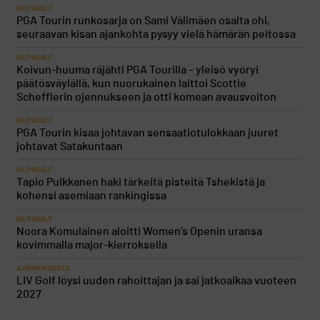
KILPAGOLF
PGA Tourin runkosarja on Sami Välimäen osalta ohi,
seuraavan kisan ajankohta pysyy vielä hämärän peitossa
KILPAGOLF
Koivun-huuma räjähti PGA Tourilla – yleisö vyöryi
päätösväylällä, kun nuorukainen laittoi Scottie
Schefflerin ojennukseen ja otti komean avausvoiton
KILPAGOLF
PGA Tourin kisaa johtavan sensaatiotulokkaan juuret
johtavat Satakuntaan
KILPAGOLF
Tapio Pulkkanen haki tärkeitä pisteitä Tshekistä ja
kohensi asemiaan rankingissa
KILPAGOLF
Noora Komulainen aloitti Women’s Openin uransa
kovimmalla major-kierroksella
AJANKOHTAISTA
LIV Golf löysi uuden rahoittajan ja sai jatkoaikaa vuoteen
2027