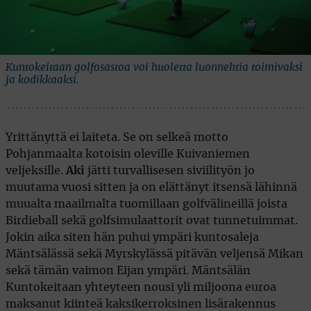
Kuntokeitaan golfosastoa voi huoletta luonnehtia toimivaksi
ja kodikkaaksi.
Yrittänyttä ei laiteta. Se on selkeä motto
Pohjanmaalta kotoisin oleville Kuivaniemen
veljeksille.
Aki
jätti turvallisesen siviilityön jo
muutama vuosi sitten ja on elättänyt itsensä lähinnä
muualta maailmalta tuomillaan golfvälineillä joista
Birdieball sekä golfsimulaattorit ovat tunnetuimmat.
Jokin aika siten hän puhui ympäri kuntosaleja
Mäntsälässä sekä Myrskylässä pitävän veljensä Mikan
sekä tämän vaimon Eijan ympäri. Mäntsälän
Kuntokeitaan yhteyteen nousi yli miljoona euroa
maksanut kiinteä kaksikerroksinen lisärakennus