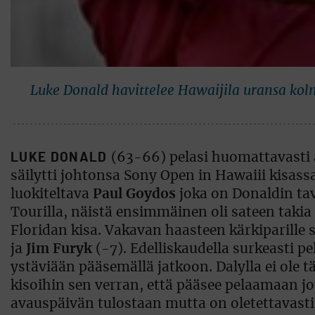
Luke Donald havittelee Hawaijila uransa kol
LUKE DONALD
(63-66) pelasi huomattavasti a
säilytti johtonsa Sony Open in Hawaiii kisass
luokiteltava
Paul Goydos
joka on Donaldin tav
Tourilla, näistä ensimmäinen oli sateen taki
Floridan kisa. Vakavan haasteen kärkiparille
ja
Jim Furyk
(-7). Edelliskaudella surkeasti 
ystäviään pääsemällä jatkoon. Dalylla ei ole t
kisoihin sen verran, että pääsee pelaamaan j
avauspäivän tulostaan mutta on oletettavasti