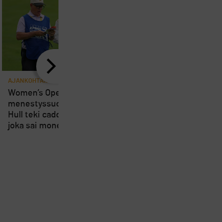
AJANKOHTAISTA
AJANKOHTAISTA
8
Women’s Openin
Loppuviikosta pelatta
menestyssuosikki Charley
Short Course SM-kisa
Hull teki caddielleen pilan,
kärsivät osallistujien
joka sai monet suuttumaan
vähyydestä