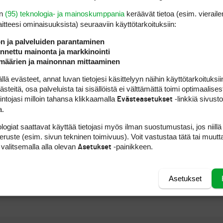
or Immelman (67). Toissavuoden ykkönen
Vijay S
en
(95) teknologia- ja mainoskumppania
keräävät tietoa (esim. vieraile
a jätti itselleen oletettavasti liian paljon kiritt
laitteesi ominaisuuk­sista) seuraaviin käyttötarkoituksiin:
ppi. Pallot lentelivät alkureiíllä kaikkialle muual
ön ja palveluiden parantaminen
 188 metrisiä avauksia ( Donald 272) lyönyt Wie
nettu mainonta ja markkinointi
a jossa hän myös putin upotti. Tässä vaiheessa 
määrien ja mainonnan mittaaminen
ielä toinen birdie, yhteistulos kahdeksan yli jät
 evästeet, annat luvan tietojesi käsittelyyn näihin käyttötarkoituksiin
iasia on se, että pelivireen ollessa kaukana par
teitä, osa palveluista tai sisällöistä ei välttämättä toimi optimaalisest
 Tourin kisoissa. Perjantain kierros on lähinnä
intojasi milloin tahansa klikkaamalla
-linkkiä sivust
Evästeasetukset
paikka jää kauas horisontin taakse. Veikkaukseni
a.
a vastaavaa määrää kuin hän teki vuonna 20006 j
logiat saattavat käyttää tietojasi myös ilman suostumustasi, jos niillä
peruste (esim. sivun tekninen toimivuus). Voit vastustaa tätä tai muutt
 valitsemalla alla olevan
-painikkeen.
Asetukset
Asetukset