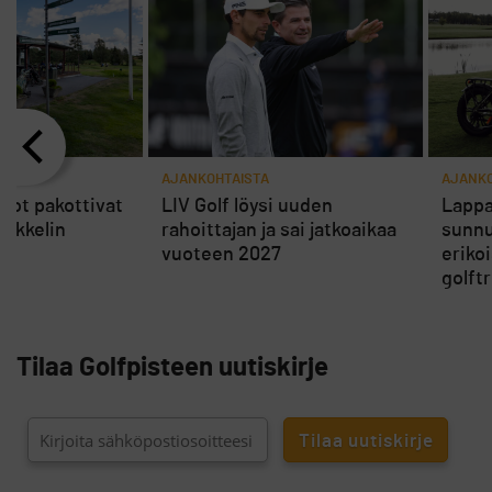
AJANKOHTAISTA
AJANKO
rot pakottivat
LIV Golf löysi uuden
Lappa
ikkelin
rahoittajan ja sai jatkoaikaa
sunnu
vuoteen 2027
eriko
golft
Tilaa Golfpisteen uutiskirje