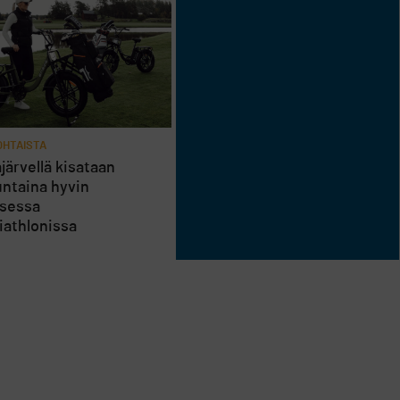
HTAISTA
järvellä kisataan
ntaina hyvin
isessa
riathlonissa