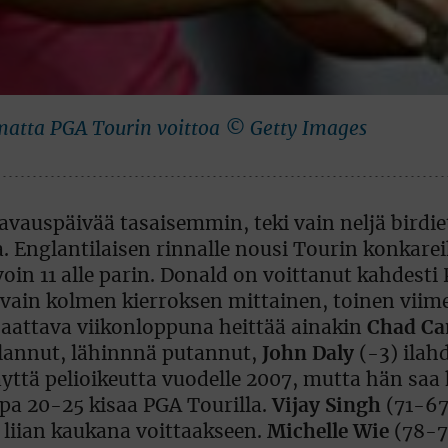
matta PGA Tourin voittoa © Getty Images
vauspäivää tasaisemmin, teki vain neljä birdie
a. Englantilaisen rinnalle nousi Tourin konkare
oin 11 alle parin. Donald on voittanut kahdesti
a vain kolmen kierroksen mittainen, toinen vii
 saattava viikonloppuna heittää ainakin
Chad Ca
pelannut, lähinnnä putannut,
John Daly
(-3) ilahd
äyttä pelioikeutta vuodelle 2007, mutta hän saa
opa 20-25 kisaa PGA Tourilla.
Vijay Singh
(71-67
 liian kaukana voittaakseen.
Michelle Wie
(78-7