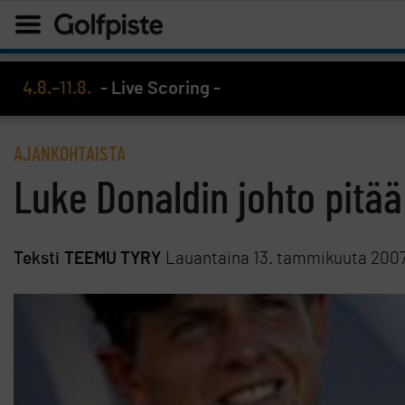
4.8.–11.8.
- Live Scoring -
AJANKOHTAISTA
Luke Donaldin johto pitää
Teksti
TEEMU TYRY
Lauantaina 13. tammikuuta 200