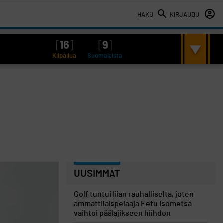
HAKU
KIRJAUDU
[
16
]
[
9
]
Kilpailua
Suomalaista
UUSIMMAT
Golf tuntui liian rauhalliselta, joten
ammattilaispelaaja Eetu Isometsä
vaihtoi päälajikseen hiihdon