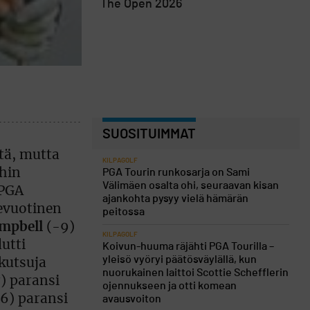
The Open 2026
SUOSITUIMMAT
tä, mutta
KILPAGOLF
ihin
PGA Tourin runkosarja on Sami
Välimäen osalta ohi, seuraavan kisan
 PGA
ajankohta pysyy vielä hämärän
mevuotinen
peitossa
mpbell
(-9)
KILPAGOLF
utti
Koivun-huuma räjähti PGA Tourilla –
yleisö vyöryi päätösväylällä, kun
 kutsuja
nuorukainen laittoi Scottie Schefflerin
) paransi
ojennukseen ja otti komean
6) paransi
avausvoiton