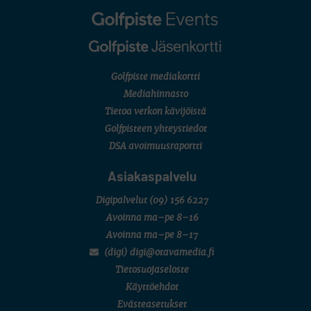
Golfpiste mediakortti
Mediahinnasto
Tietoa verkon kävijöistä
Golfpisteen yhteystiedot
DSA avoimuusraportti
Asiakaspalvelu
Digipalvelut
(09) 156 6227
Avoinna ma–pe 8–16
Avoinna ma–pe 8–17
(digi) digi@otavamedia.fi
Tietosuojaseloste
Käyttöehdot
Evästeasetukset