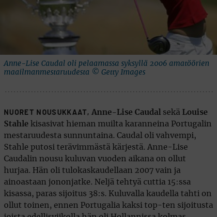
Anne-Lise Caudal oli pelaamassa syksyllä 2006 amatöörien
maailmanmestaruudesta © Getty Images
Anne-Lise Caudal
sekä
Louise
NUORET NOUSUKKAAT,
Stahle
kisasivat hieman muilta karanneina Portugalin
mestaruudesta sunnuntaina. Caudal oli vahvempi,
Stahle putosi terävimmästä kärjestä. Anne-Lise
Caudalin nousu kuluvan vuoden aikana on ollut
hurjaa. Hän oli tulokaskaudellaan 2007 vain ja
ainoastaan jononjatke. Neljä tehtyä cuttia 15:ssa
kisassa, paras sijoitus 38:s. Kuluvalla kaudella tahti on
ollut toinen, ennen Portugalia kaksi top-ten sijoitusta
joista edellisviikolla hän oli Hollannissa kolmas.