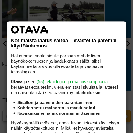
Kotimaista laatusisältöä – evästeillä parempi
käyttökokemus
AJANKOHTAISTA
Haluamme tarjota sinulle parhaan mahdollisen
en
Lappajärvellä kisataan
käyttökokemuksen ja laadukkaat sisällöt, siksi
atkoaikaa
sunnuntaina hyvin
käytämme tällä sivustolla evästeitä ja vastaavia
erikoisessa golftriathlonissa
teknologioita.
ja sen
(95) teknologia- ja mainoskumppania
Otava
keräävät tietoa (esim. vierailemis­tasi sivuista ja laitteesi
ominaisuuk­sista) seuraaviin käyttötarkoituksiin:
Tilaa Golfpisteen uutiskirje
Sisällön ja palveluiden parantaminen
Kohdennettu mainonta ja markkinointi
Kävijämäärien ja mainonnan mittaaminen
Hyväksymällä evästeet, annat luvan tietojesi käsittelyyn
näihin käyttötarkoituksiin. Mikäli et hyväksy evästeitä,