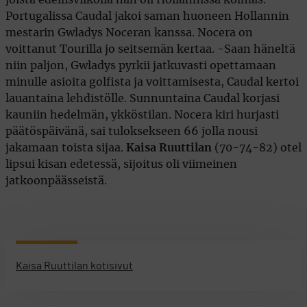
Portugalissa Caudal jakoi saman huoneen Hollannin
mestarin Gwladys Noceran kanssa. Nocera on
voittanut Tourilla jo seitsemän kertaa. -Saan häneltä
niin paljon, Gwladys pyrkii jatkuvasti opettamaan
minulle asioita golfista ja voittamisesta, Caudal kertoi
lauantaina lehdistölle. Sunnuntaina Caudal korjasi
kauniin hedelmän, ykköstilan. Nocera kiri hurjasti
päätöspäivänä, sai tuloksekseen 66 jolla nousi
jakamaan toista sijaa.
Kaisa Ruuttilan
(70-74-82) otel
lipsui kisan edetessä, sijoitus oli viimeinen
jatkoonpäässeistä.
Kaisa Ruuttilan kotisivut