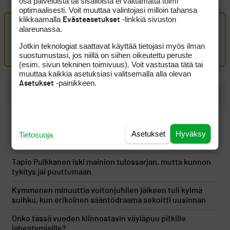
osa palveluista tai sisällöistä ei välttämättä toimi
optimaalisesti. Voit muuttaa valintojasi milloin tahansa
klikkaamalla
-linkkiä sivuston
Evästeasetukset
alareunassa.
Oma kommentti
Jotkin teknologiat saattavat käyttää tietojasi myös ilman
Kirjaudu sisään kommentoidaksesi
suostumustasi, jos niillä on siihen oikeutettu peruste
(esim. sivun tekninen toimivuus). Voit vastustaa tätä tai
muuttaa kaikkia asetuksiasi valitsemalla alla olevan
-painikkeen.
Asetukset
UUSIMMAT
Mikko Ilonen Swan.Wedges Oy:n toimitusjohtajaksi
Asetukset
Hyväksy
Tietosuoja
PGA Tourin runkosarja sai sähköisen päätöksen, kun
nuoret pelaajat jatkoivat esiinmarssiaan
Tapio Pulkkanen iski mainion tulossarjan, mutta kunnon
tykitys jäi puuttumaan
Kymmenen minuuttia voitonjuhlien jälkeen tuli kylmä
suihku, kun erikoinen sääntödraama sekoitti uusinnan
Onko tässä vuoden kiinnostavin väyläpuu pitkille
lähestymisille?