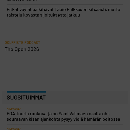
Pitkät väylät palkitsivat Tapio Pulkkasen kitsaasti, mutta
taistelu kovasta sijoituksesta jatkuu
GOLFPISTE PODCAST
The Open 2026
SUOSITUIMMAT
KILPAGOLF
PGA Tourin runkosarja on Sami Välimäen osalta ohi,
seuraavan kisan ajankohta pysyy vielä hämärän peitossa
KILPAGOLF