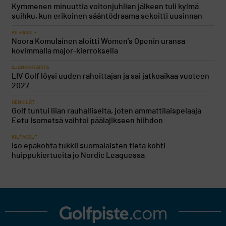
Kymmenen minuuttia voitonjuhlien jälkeen tuli kylmä
suihku, kun erikoinen sääntödraama sekoitti uusinnan
KILPAGOLF
Noora Komulainen aloitti Women’s Openin uransa
kovimmalla major-kierroksella
AJANKOHTAISTA
LIV Golf löysi uuden rahoittajan ja sai jatkoaikaa vuoteen
2027
HENKILÖT
Golf tuntui liian rauhalliselta, joten ammattilaispelaaja
Eetu Isometsä vaihtoi päälajikseen hiihdon
KILPAGOLF
Iso epäkohta tukkii suomalaisten tietä kohti
huippukiertueita jo Nordic Leaguessa