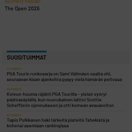
GOLFPISTE PODCAST
The Open 2026
SUOSITUIMMAT
KILPAGOLF
PGA Tourin runkosarja on Sami Välimäen osalta ohi,
seuraavan kisan ajankohta pysyy vielä hämärän peitossa
KILPAGOLF
Koivun-huuma räjähti PGA Tourilla – yleisö vyöryi
päätösväylällä, kun nuorukainen laittoi Scottie
Schefflerin ojennukseen ja otti komean avausvoiton
KILPAGOLF
Tapio Pulkkanen haki tärkeitä pisteitä Tshekistä ja
kohensi asemiaan rankingissa