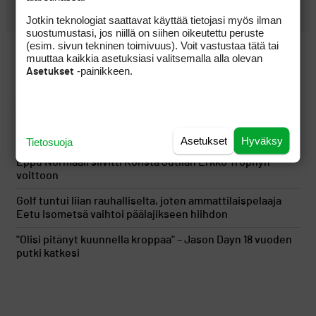
UUSIMMAT
Jotkin teknologiat saattavat käyttää tietojasi myös ilman
suostumustasi, jos niillä on siihen oikeutettu peruste
(esim. sivun tekninen toimivuus). Voit vastustaa tätä tai
Kymmenen minuuttia voitonjuhlien jälkeen tuli kylmä
muuttaa kaikkia asetuksiasi valitsemalla alla olevan
suihku, kun erikoinen sääntödraama sekoitti uusinnan
-painikkeen.
Asetukset
Onko tässä vuoden kiinnostavin väyläpuu pitkille
lähestymisille?
Pitkät väylät palkitsivat Tapio Pulkkasen kitsaasti, mutta
taistelu kovasta sijoituksesta jatkuu
Asetukset
Hyväksy
Tietosuoja
Eppu Normaali siivitti Konsta Jutilan Erkko Trophyn
voittoon
Golf tuntui liian rauhalliselta, joten ammattilaispelaaja
Eetu Isometsä vaihtoi päälajikseen hiihdon
"Olisi pitänyt kuunnella kroppaa" – Jason Dayn 18 vuoden
putki katkesi