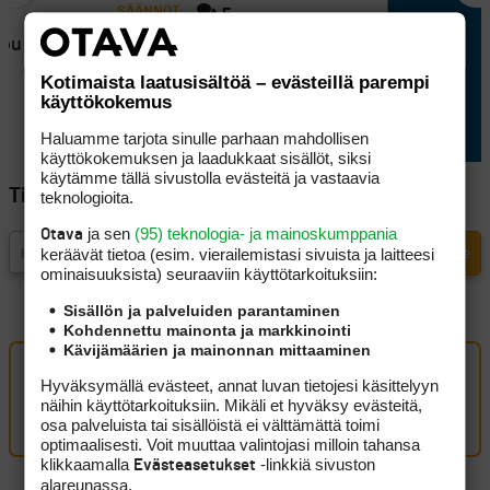
SÄÄNNÖT
5
ppu saa
Yksi vilkuilu, iso kohu: näin
golfissa saa urkkia
Kotimaista laatusisältöä – evästeillä parempi
vastustajan mailaa
käyttökokemus
Haluamme tarjota sinulle parhaan mahdollisen
käyttökokemuksen ja laadukkaat sisällöt, siksi
käytämme tällä sivustolla evästeitä ja vastaavia
Tilaa Golfpisteen uutiskirje
teknologioita.
ja sen
(95) teknologia- ja mainoskumppania
Otava
keräävät tietoa (esim. vierailemis­tasi sivuista ja laitteesi
ominaisuuk­sista) seuraaviin käyttötarkoituksiin:
Sisällön ja palveluiden parantaminen
Kohdennettu mainonta ja markkinointi
Kävijämäärien ja mainonnan mittaaminen
Oma kommentti
Hyväksymällä evästeet, annat luvan tietojesi käsittelyyn
näihin käyttötarkoituksiin. Mikäli et hyväksy evästeitä,
Kirjaudu sisään kommentoidaksesi
osa palveluista tai sisällöistä ei välttämättä toimi
optimaalisesti. Voit muuttaa valintojasi milloin tahansa
klikkaamalla
-linkkiä sivuston
Evästeasetukset
alareunassa.