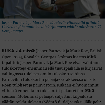
Jasper Parnevik ja Mark Roe kättelevät viimeisellä griinillä.
Hetkeä myöhemmin he allekirjoittavat väärät tuloskortit. ©
Getty Images
KUKA JA
missä:
Jesper Parnevik ja Mark Roe, British
Open 2003, Royal St. Georges, kolmas kierros
Mitä
tapahtui:
Jesper Parnevik ja Mark Roe eivät vaihtaneet
tuloskortteja ensimmäisellä tiiauspaikalla ja kirjasivat
vahingossa tulokset omiin tuloskortteihinsa.
Parnevikin tuloskortin pelaaja-sarakkeessa oli siis
Roen tulokset ja päinvastoin. Kukaan ei huomannut
virhettä ennen kuin tuloskortit palautettiin.
Mitä
seurasi:
Molemmat pelaajat suljettiin kilpailusta
väärän reikätuloksen (Sääntö 6-6d) vuoksi.
Jälkipeli: