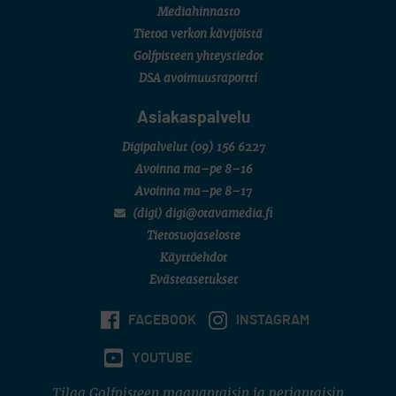
Mediahinnasto
Tietoa verkon kävijöistä
Golfpisteen yhteystiedot
DSA avoimuusraportti
Asiakaspalvelu
Digipalvelut
(09) 156 6227
Avoinna ma–pe 8–16
Avoinna ma–pe 8–17
(digi) digi@otavamedia.fi
Tietosuojaseloste
Käyttöehdot
Evästeasetukset
FACEBOOK
INSTAGRAM
YOUTUBE
Tilaa Golfpisteen maanantaisin ja perjantaisin