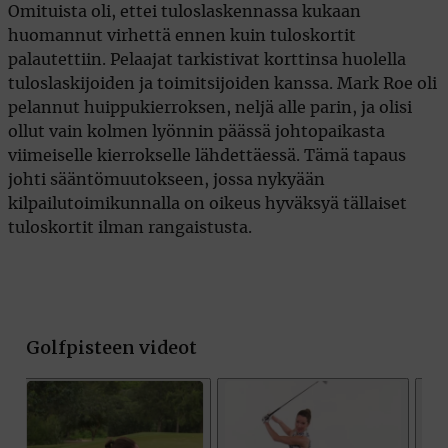
Omituista oli, ettei tuloslaskennassa kukaan
huomannut virhettä ennen kuin tuloskortit
palautettiin. Pelaajat tarkistivat korttinsa huolella
tuloslaskijoiden ja toimitsijoiden kanssa. Mark Roe oli
pelannut huippukierroksen, neljä alle parin, ja olisi
ollut vain kolmen lyönnin päässä johtopaikasta
viimeiselle kierrokselle lähdettäessä. Tämä tapaus
johti sääntömuutokseen, jossa nykyään
kilpailutoimikunnalla on oikeus hyväksyä tällaiset
tuloskortit ilman rangaistusta.