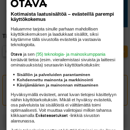
golfissa saa urkkia
vastustajan mailaa
Kotimaista laatusisältöä – evästeillä parempi
käyttökokemus
Haluamme tarjota sinulle parhaan mahdollisen
käyttökokemuksen ja laadukkaat sisällöt, siksi
Tilaa Golfpisteen uutiskirje
käytämme tällä sivustolla evästeitä ja vastaavia
teknologioita.
ja sen
(95) teknologia- ja mainoskumppania
Otava
keräävät tietoa (esim. vierailemis­tasi sivuista ja laitteesi
ominaisuuk­sista) seuraaviin käyttötarkoituksiin:
Sisällön ja palveluiden parantaminen
Kohdennettu mainonta ja markkinointi
Kävijämäärien ja mainonnan mittaaminen
Oma kommentti
Hyväksymällä evästeet, annat luvan tietojesi käsittelyyn
Kirjaudu sisään kommentoidaksesi
näihin käyttötarkoituksiin. Mikäli et hyväksy evästeitä,
osa palveluista tai sisällöistä ei välttämättä toimi
optimaalisesti. Voit muuttaa valintojasi milloin tahansa
klikkaamalla
-linkkiä sivuston
Evästeasetukset
alareunassa.
UUSIMMAT