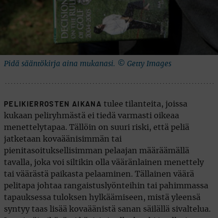
Pidä sääntökirja aina mukanasi. © Getty Images
tulee tilanteita, joissa
PELIKIERROSTEN AIKANA
kukaan peliryhmästä ei tiedä varmasti oikeaa
menettelytapaa. Tällöin on suuri riski, että peliä
jatketaan kovaäänisimmän tai
pienitasoituksellisimman pelaajan määräämällä
tavalla, joka voi siltikin olla vääränlainen menettely
tai väärästä paikasta pelaaminen. Tällainen väärä
pelitapa johtaa rangaistuslyönteihin tai pahimmassa
tapauksessa tuloksen hylkäämiseen, mistä yleensä
syntyy taas lisää kovaäänistä sanan säilällä sivaltelua.