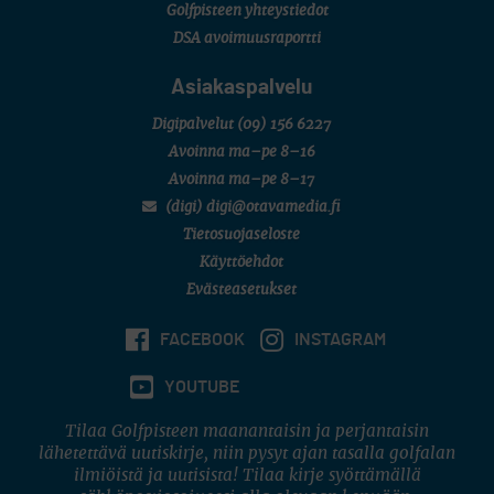
Golfpisteen yhteystiedot
DSA avoimuusraportti
Asiakaspalvelu
Digipalvelut
(09) 156 6227
Avoinna ma–pe 8–16
Avoinna ma–pe 8–17
(digi) digi@otavamedia.fi
Tietosuojaseloste
Käyttöehdot
Evästeasetukset
FACEBOOK
INSTAGRAM
YOUTUBE
Tilaa Golfpisteen maanantaisin ja perjantaisin
lähetettävä uutiskirje, niin pysyt ajan tasalla golfalan
ilmiöistä ja uutisista! Tilaa kirje syöttämällä