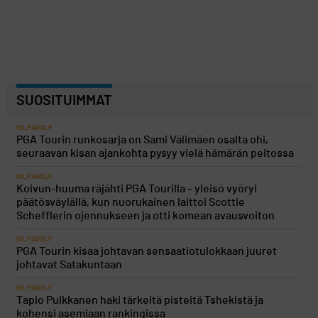
SUOSITUIMMAT
KILPAGOLF
PGA Tourin runkosarja on Sami Välimäen osalta ohi,
seuraavan kisan ajankohta pysyy vielä hämärän peitossa
KILPAGOLF
Koivun-huuma räjähti PGA Tourilla – yleisö vyöryi
päätösväylällä, kun nuorukainen laittoi Scottie
Schefflerin ojennukseen ja otti komean avausvoiton
KILPAGOLF
PGA Tourin kisaa johtavan sensaatiotulokkaan juuret
johtavat Satakuntaan
KILPAGOLF
Tapio Pulkkanen haki tärkeitä pisteitä Tshekistä ja
kohensi asemiaan rankingissa