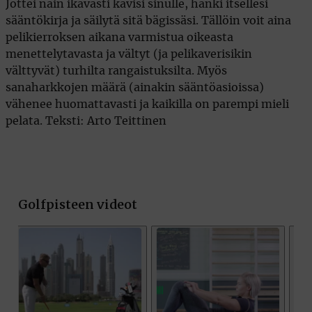
Jottei näin ikävästi kävisi sinulle, hanki itsellesi
sääntökirja ja säilytä sitä bägissäsi. Tällöin voit aina
pelikierroksen aikana varmistua oikeasta
menettelytavasta ja vältyt (ja pelikaverisikin
välttyvät) turhilta rangaistuksilta. Myös
sanaharkkojen määrä (ainakin sääntöasioissa)
vähenee huomattavasti ja kaikilla on parempi mieli
pelata. Teksti: Arto Teittinen