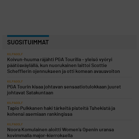
SUOSITUIMMAT
KILPAGOLF
Koivun-huuma räjähti PGA Tourilla – yleisö vyöryi
päätösväylällä, kun nuorukainen laittoi Scottie
Schefflerin ojennukseen ja otti komean avausvoiton
KILPAGOLF
PGA Tourin kisaa johtavan sensaatiotulokkaan juuret
johtavat Satakuntaan
KILPAGOLF
Tapio Pulkkanen haki tärkeitä pisteitä Tshekistä ja
kohensi asemiaan rankingissa
KILPAGOLF
Noora Komulainen aloitti Women’s Openin uransa
kovimmalla major-kierroksella