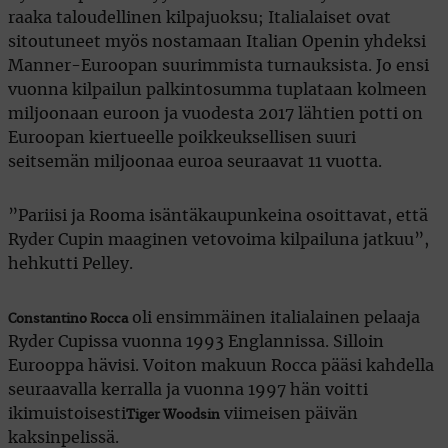
raaka taloudellinen kilpajuoksu; Italialaiset ovat
sitoutuneet myös nostamaan Italian Openin yhdeksi
Manner-Euroopan suurimmista turnauksista. Jo ensi
vuonna kilpailun palkintosumma tuplataan kolmeen
miljoonaan euroon ja vuodesta 2017 lähtien potti on
Euroopan kiertueelle poikkeuksellisen suuri
seitsemän miljoonaa euroa seuraavat 11 vuotta.
”Pariisi ja Rooma isäntäkaupunkeina osoittavat, että
Ryder Cupin maaginen vetovoima kilpailuna jatkuu”,
hehkutti Pelley.
oli ensimmäinen italialainen pelaaja
Constantino Rocca
Ryder Cupissa vuonna 1993 Englannissa. Silloin
Eurooppa hävisi. Voiton makuun Rocca pääsi kahdella
seuraavalla kerralla ja vuonna 1997 hän voitti
ikimuistoisesti
viimeisen päivän
Tiger Woodsin
kaksinpelissä.