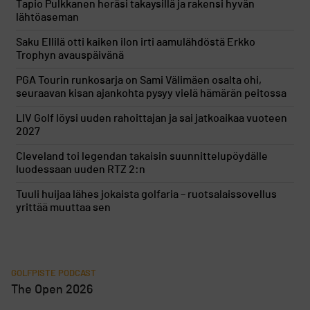
Tapio Pulkkanen heräsi takaysillä ja rakensi hyvän
lähtöaseman
Saku Ellilä otti kaiken ilon irti aamulähdöstä Erkko
Trophyn avauspäivänä
PGA Tourin runkosarja on Sami Välimäen osalta ohi,
seuraavan kisan ajankohta pysyy vielä hämärän peitossa
LIV Golf löysi uuden rahoittajan ja sai jatkoaikaa vuoteen
2027
Cleveland toi legendan takaisin suunnittelupöydälle
luodessaan uuden RTZ 2:n
Tuuli huijaa lähes jokaista golfaria – ruotsalaissovellus
yrittää muuttaa sen
GOLFPISTE PODCAST
The Open 2026