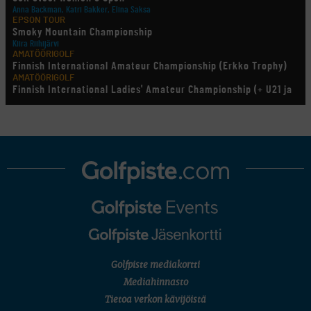
Anna Backman, Katri Bakker, Elina Saksa
EPSON TOUR
Smoky Mountain Championship
Kiira Riihijärvi
AMATÖÖRIGOLF
Finnish International Amateur Championship (Erkko Trophy)
AMATÖÖRIGOLF
Finnish International Ladies' Amateur Championship (+ U21 ja
U18/FJT/Aulanko)
KORN FERRY TOUR
Pinnacle Bank Championship
LEGENDS TOUR
Staysure PGA Seniors Championship
AMATÖÖRIGOLF
U.S. Women's Amateur Championship
AMATÖÖRIGOLF
English Boys' (U14) Open Amateur Stroke Play Championship
Eeli Krankka, Lionel Mutikainen
MUU
Kivitippu Classic Invitational 2026
LIV GOLF
New York
Golfpiste mediakortti
SM-KILPAILUT
SM-reikäpeli (M50/Kymen Golf)
Mediahinnasto
FINNISH JUNIOR TOUR
Tietoa verkon kävijöistä
7 (U18 ja U21/pojat/Tahko)