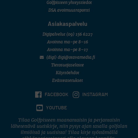
MID TOUR
Golfpisteen yhteystiedot
6 (Archipelagia Golf)
DSA avoimuusraportti
Asiakaspalvelu
Digipalvelut
(09) 156 6227
Avoinna ma–pe 8–16
Avoinna ma–pe 8–17
(digi) digi@otavamedia.fi
Tietosuojaseloste
Käyttöehdot
Evästeasetukset
FACEBOOK
INSTAGRAM
YOUTUBE
Tilaa Golfpisteen maanantaisin ja perjantaisin
lähetettävä uutiskirje, niin pysyt ajan tasalla golfalan
ilmiöistä ja uutisista! Tilaa kirje syöttämällä