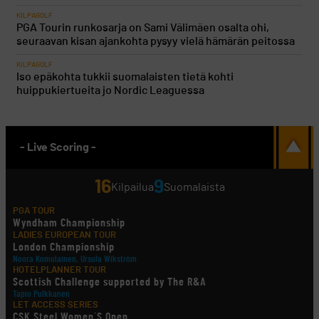
KILPAGOLF
PGA Tourin runkosarja on Sami Välimäen osalta ohi,
seuraavan kisan ajankohta pysyy vielä hämärän peitossa
KILPAGOLF
Iso epäkohta tukkii suomalaisten tietä kohti
huippukiertueita jo Nordic Leaguessa
- Live Scoring -
16
9
Kilpailua
Suomalaista
PGA TOUR
Wyndham Championship
LADIES EUROPEAN TOUR
London Championship
Noora Komulainen, Ursula Wikström
HOTELPLANNER TOUR
Scottish Challenge supported by The R&A
Tapio Pulkkanen
LET ACCESS SERIES
CSK Steel Women´S Open