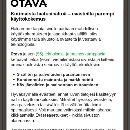
Kirjaudu sisään vastataksesi
ILMOITA ASIATON VIESTI
Toby
14 joulukuun, 2015 18:13
Kotimaista laatusisältöä – evästeillä parempi
käyttökokemus
”Roccan jälkeen Euroopan joukkueessa ovat pelanneet
Haluamme tarjota sinulle parhaan mahdollisen
veljekset Edoardo ja Francesco Molinari. Vuonna 2012
käyttökokemuksen ja laadukkaat sisällöt, siksi
Francesco nappasi kaksinpelissä puolikkaan pisteen
käytämme tällä sivustolla evästeitä ja vastaavia
Woodsilla ja se ratkaisi kisan.” Tuolla Molinarin ja Woodsin
teknologioita.
kaksinpelillä ei ollut mitään merkitystä kisan kannalta.
ja sen
(95) teknologia- ja mainoskumppania
Otava
Ennen viimeistä väylää Woods johti paria ja kisa ratkesi
keräävät tietoa (esim. vierailemis­tasi sivuista ja laitteesi
ominaisuuk­sista) seuraaviin käyttötarkoituksiin:
Kaymerin puttiin ennen kuin Woods ja Molinari edes
pelasivat viimeistä väylää. Siinä Euroopan joukkue
Sisällön ja palveluiden parantaminen
tuuletti voittoaan 5 minuuttia, jonka jälkeen Woods ja
Kohdennettu mainonta ja markkinointi
Kävijämäärien ja mainonnan mittaaminen
Molinari pelailivat reiän loppuun. Woodsia tuskin
hirveästi kiinnosti enää pelata ja Molinarihan tuon
Hyväksymällä evästeet, annat luvan tietojesi käsittelyyn
näihin käyttötarkoituksiin. Mikäli et hyväksy evästeitä,
otteluparin pääsikin sitten tasaamaan.
osa palveluista tai sisällöistä ei välttämättä toimi
Kirjaudu sisään vastataksesi
ILMOITA ASIATON VIESTI
optimaalisesti. Voit muuttaa valintojasi milloin tahansa
klikkaamalla
-linkkiä sivuston
miksi aina?
14 joulukuun, 2015 21:17
Evästeasetukset
alareunassa.
Kaymer tosiaan ratkaisi Ryder Cupin tuloksen olevan