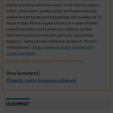
kipinä oli pelata viimeinen väylä. Kova taistelu loppuu
siihen, että toinen joukkue juhlii voittoaan edessäsi
vaikka kuinka kauan ja shamppanjapullot paukkuvat. Ei
tässä mitään Woods hypeä ole mutta omaan silmään
vaikutti farssilta, että kaiken tuon jälkeen juhlijat
hätistettiin pois ja viimeisen parin piti vielä pelata
loppuun.. Sama se kuka siellä olisi pelannut. Muistin
virkistykseksi:
https://www.youtube.com/watch?
v=ugLeug-mVv4
Kirjaudu sisään vastataksesi
ILMOITA ASIATON VIESTI
Oma kommentti
Kirjaudu sisään kommentoidaksesi
UUSIMMAT