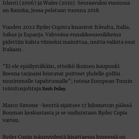
Irlanti (2006) ja Wales (2010). Seuraavaksi vuorossa
on Ranska, jossa pelataan vuonna 2018.
Vuoden 2022 Ryder Cupista kisasivat Itävalta, Italia,
Saksa ja Espanja. Vahvoina ennakkosuosikkeina
pidettiin kahta viimeksi mainittua, mutta valinta osui
Italiaan .
”Ei ole epäilystäkään, etteikö ikuinen kaupunki
Rooma tarjoaisi loistavat puitteet yhdelle golfin
suurimmalle tapahtumalle”, toteaa European Tourin
toimitusjohtaja
.
Keith Pelley
Marco Simone -kenttä sijaitsee 17 kilometrin päässä
Rooman keskustasta ja se uudistetaan Ryder Cupia
varten.
Ryder Cupin isännyydestä kisattaessa kyseessä on