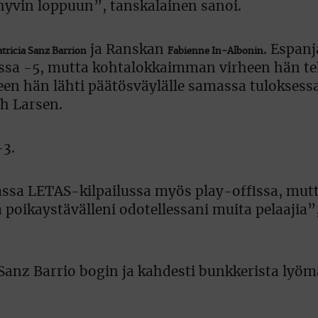
a hyvin loppuun”, tanskalainen sanoi.
ja Ranskan
. Espanj
atricia Sanz Barrion
Fabienne In-Albonin
ssa -5, mutta kohtalokkaimman virheen hän tek
lkeen hän lähti päätösväylälle samassa tuloksess
ch Larsen.
-3.
sa LETAS-kilpailussa myös play-offissa, mutta
ja poikaystävälleni odotellessani muita pelaajia
 Sanz Barrio bogin ja kahdesti bunkkerista lyö