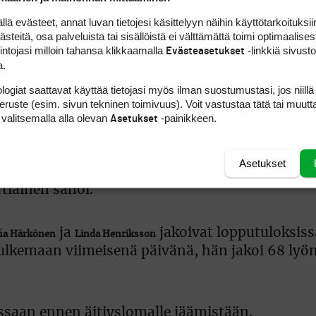
Kilpailussa vain vi
 evästeet, annat luvan tietojesi käsittelyyn näihin käyttötarkoituksiin
sai kokonaistuloks
teitä, osa palveluista tai sisällöistä ei välttämättä toimi optimaalisest
parin. Samoin kävi
intojasi milloin tahansa klikkaamalla
-linkkiä sivust
Evästeasetukset
a.
logiat saattavat käyttää tietojasi myös ilman suostumustasi, jos niillä
peruste (esim. sivun tekninen toimivuus). Voit vastustaa tätä tai muutt
an amatööri
(+1), jonka hyvä 70 lyön
Oona Vartiainen
 valitsemalla alla olevan
-painikkeen.
Asetukset
e sijalle.
Asetukset
. Se osoitti, että Englannin EM-joukkuekisan p
tiainen sanoi.
ja
jakoivat lopputuloksissa
ia Härkönen
Linda Henriksson
 kulkemaan viimeisenä päivänä, hän jakoi 68 lyö
lussaan ennen äitiyslomalle jäämistään.