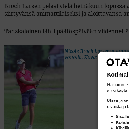
Broch Larsen pelasi vielä heinäkuun lopussa 
siirtyvänsä ammattilaiseksi ja aloittavansa
Tanskalainen lähti päätöspäivään viidenneltä 
Nicole Broch Larsenin ammat
voitolla. Kuva: Juha Taskine
Kotimai
Haluamme ta
siksi käytäm
ja s
Otava
sivuista ja 
Sisäll
Kohden
Kävijä