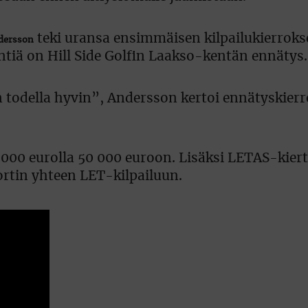
teki uransa ensimmäisen kilpailukierrok
dersson
ntiä on Hill Side Golfin Laakso-kentän ennätys.
än todella hyvin”, Andersson kertoi ennätyskier
 000 eurolla 50 000 euroon. Lisäksi LETAS-kier
kortin yhteen LET-kilpailuun.