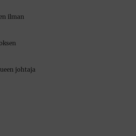
sen ilman
roksen
tueen johtaja