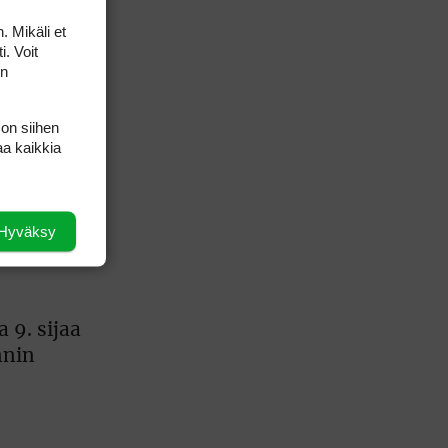
AMATÖÖRIGOLF
isi pelaajaa
English Boys' (U14) Open Amateur Stroke
. Mikäli et
ensa alle
Play Championship
i. Voit
Eeli Krankka, Lionel Mutikainen
 viime
on
MUU
Kivitippu Classic Invitational 2026
LIV GOLF
 on siihen
New York
aa kaikkia
SM-KILPAILUT
nin
SM-reikäpeli (M50/Kymen Golf)
FINNISH JUNIOR TOUR
7 (U18 ja U21/pojat/Tahko)
MID TOUR
6 (Archipelagia Golf)
Hyväksy
elit eivät
 9. sijaa
nnin