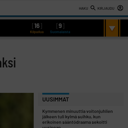
HAKU
KIRJAUDU
[
16
]
[
9
]
Kilpailua
Suomalaista
aksi
UUSIMMAT
Kymmenen minuuttia voitonjuhlien
jälkeen tuli kylmä suihku, kun
erikoinen sääntödraama sekoitti
uusinnan