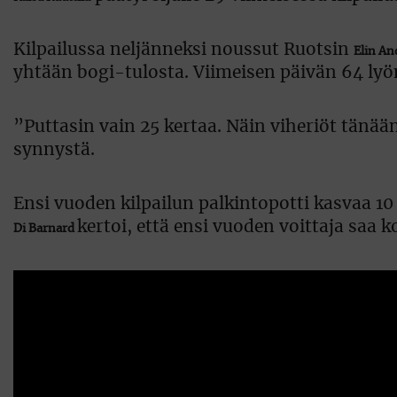
Kilpailussa neljänneksi noussut Ruotsin
Elin An
yhtään bogi-tulosta. Viimeisen päivän 64 lyö
”Puttasin vain 25 kertaa. Näin viheriöt tänä
synnystä.
Ensi vuoden kilpailun palkintopotti kasvaa 10
kertoi, että ensi vuoden voittaja saa 
Di Barnard