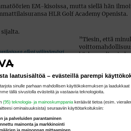
amatöörien EM-kisoissa, mutta siellä hän ilmoi
 ammattilaisuransa HLR Golf Academy Openista.
sijalta.
”Tiesin, että minul
voittomahdollisuu
tilaisura alkoi välittömästi
kärkeen oli vain k
n
lyöntiä”, Broch La
sta laatusisältöä – evästeillä parempi käyttök
”Pelaan tänä vuonn
rjota sinulle parhaan mahdollisen käyttökokemuksen ja laadukkaat s
LETAS-kilpailua, 
me tällä sivustolla evästeitä ja vastaavia teknologioita.
seuraavan kerran 
en
(95) teknologia- ja mainoskumppania
keräävät tietoa (esim. vieraile
syyskuussa. Yritän
laitteesi ominaisuuk­sista) seuraaviin käyttötarkoituksiin:
toisen voiton”, hä
suunnitteli.
ön ja palveluiden parantaminen
nettu mainonta ja markkinointi
määrien ja mainonnan mittaaminen