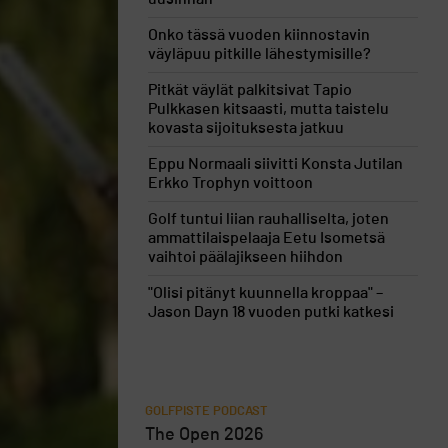
Onko tässä vuoden kiinnostavin
väyläpuu pitkille lähestymisille?
Pitkät väylät palkitsivat Tapio
Pulkkasen kitsaasti, mutta taistelu
kovasta sijoituksesta jatkuu
Eppu Normaali siivitti Konsta Jutilan
Erkko Trophyn voittoon
Golf tuntui liian rauhalliselta, joten
ammattilaispelaaja Eetu Isometsä
vaihtoi päälajikseen hiihdon
"Olisi pitänyt kuunnella kroppaa" –
Jason Dayn 18 vuoden putki katkesi
GOLFPISTE PODCAST
The Open 2026