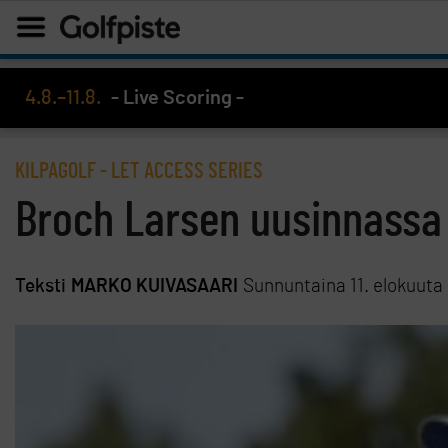
4.8.–11.8.
- Live Scoring -
KILPAGOLF
-
LET ACCESS SERIES
Broch Larsen uusinnassa 
Teksti
MARKO KUIVASAARI
Sunnuntaina 11. elokuuta