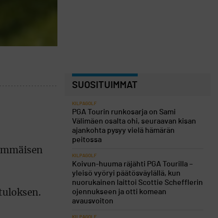
SUOSITUIMMAT
KILPAGOLF
PGA Tourin runkosarja on Sami
Välimäen osalta ohi, seuraavan kisan
ajankohta pysyy vielä hämärän
peitossa
simmäisen
KILPAGOLF
Koivun-huuma räjähti PGA Tourilla –
yleisö vyöryi päätösväylällä, kun
nuorukainen laittoi Scottie Schefflerin
ojennukseen ja otti komean
tuloksen.
avausvoiton
KILPAGOLF