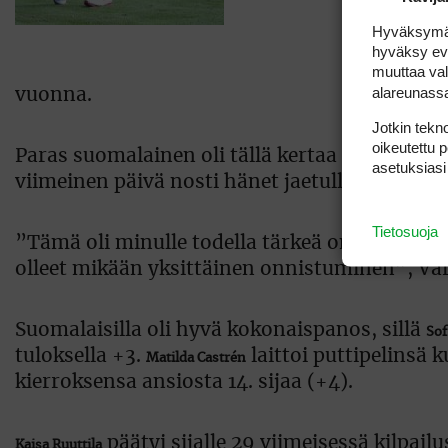
Hyväksymällä
hyväksy eväs
muuttaa val
alareunass
vuonna.
Jotkin tekno
oikeutettu 
Paras suomalainen oli tällä kertaa Harjattul
asetuksiasi
viimeinen päivä nosti hänet jaetulle kuudennell
Tietosuoja
”Tämä oli minulle todella tärkeä onnistuminen
olleet mikään yksittäinen onnistuminen”, Var
Suomalaisilla oli hyvä kokonaispanos, sillä
Sof
tuloksella +3.
laittoi puttipelinsä
Matilda Castrén
kierroksensa ansiosta 14. sijaa (+4).
päätyi sijalle 29 viimeisessä kilpai
Kaisa Ruuttila