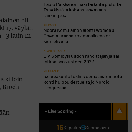
Tapio Pulkkanen haki tärkeitä pisteitä
Tshekistä ja kohensi asemiaan
rankingissa
alainen oli
KILPAGOLF
i 17. väylän
Noora Komulainen aloitti Women’s
a -3 kuin In-
Openin uransa kovimmalla major-
kierroksella
AJANKOHTAISTA
LIV Golf löysi uuden rahoittajan ja sai
jatkoaikaa vuoteen 2027
KILPAGOLF
Iso epäkohta tukkii suomalaisten tietä
 silloin
kohti huippukiertueita jo Nordic
”, Broch
Leaguessa
- Live Scoring -
mään
16
9
Kilpailua
Suomalaista