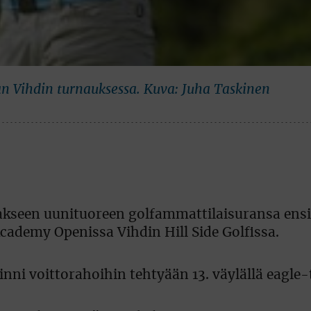
an Vihdin turnauksessa. Kuva: Juha Taskinen
taakseen uunituoreen golfammattilaisuransa en
cademy Openissa Vihdin Hill Side Golfissa.
nni voittorahoihin tehtyään 13. väylällä eagle-