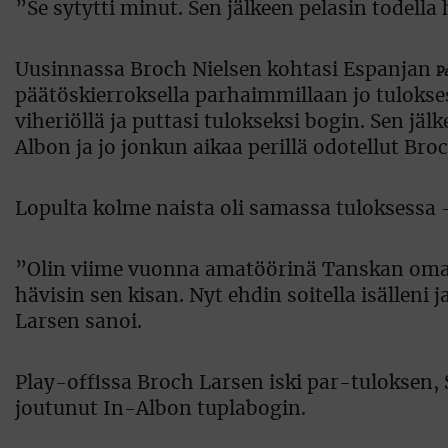
”Se sytytti minut. Sen jälkeen pelasin todell
Uusinnassa Broch Nielsen kohtasi Espanjan
P
päätöskierroksella parhaimmillaan jo tulokse
viheriöllä ja puttasi tulokseksi bogin. Sen jä
Albon ja jo jonkun aikaa perillä odotellut Bro
Lopulta kolme naista oli samassa tuloksessa 
”Olin viime vuonna amatöörinä Tanskan omas
hävisin sen kisan. Nyt ehdin soitella isälleni 
Larsen sanoi.
Play-offissa Broch Larsen iski par-tuloksen,
joutunut In-Albon tuplabogin.