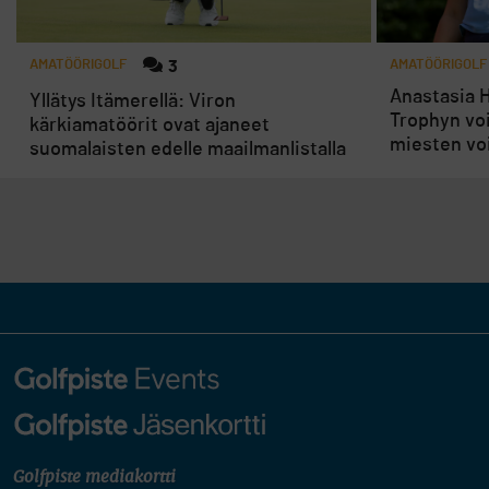
AMATÖÖRIGOLF
3
AMATÖÖRIGOLF
Anastasia H
Yllätys Itämerellä: Viron
Trophyn voi
kärkiamatöörit ovat ajaneet
miesten vo
suomalaisten edelle maailmanlistalla
Golfpiste mediakortti