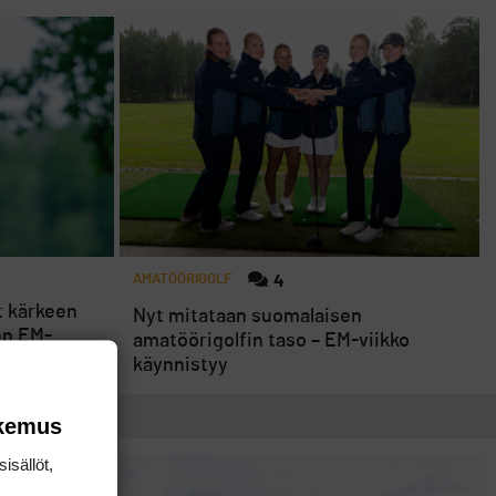
AMATÖÖRIGOLF
4
t kärkeen
Nyt mitataan suomalaisen
en EM-
amatöörigolfin taso – EM-viikko
käynnistyy
okemus
isällöt,