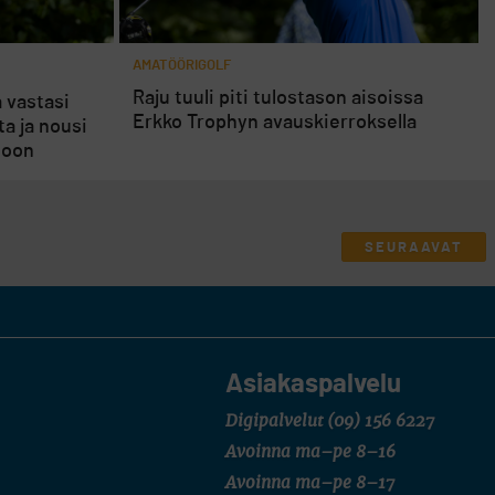
AMATÖÖRIGOLF
Raju tuuli piti tulostason aisoissa
 vastasi
Erkko Trophyn avauskierroksella
a ja nousi
toon
SEURAAVAT
Asiakaspalvelu
Digipalvelut
(09) 156 6227
Avoinna ma–pe 8–16
Avoinna ma–pe 8–17