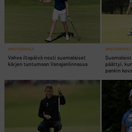
AMATÖÖRIGOLF
AMATÖÖRIGOLF
Vahva iltapäivä nosti suomalaiset
Suomalaist
kärjen tuntumaan Vanajanlinnassa
päättyi, ku
pankin kov