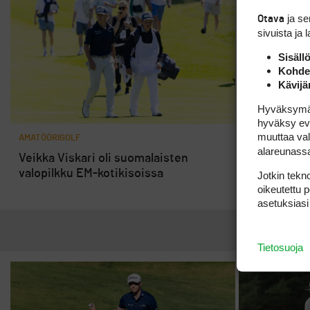
ja s
Otava
sivuista ja 
Sisäll
Kohden
Kävijä
Hyväksymällä
hyväksy eväs
muuttaa val
AMATÖÖRIGOLF
AMATÖÖRIGOLF
alareunass
Veikka Viskari oli suomalaisten
Veikka Vis
valopilkku EM-kotikisoissa
toiveita EM
Jotkin tekno
oikeutettu 
asetuksiasi
Tietosuoja