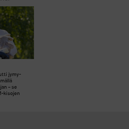
utti jymy-
ämällä
jan – se
M-kisojen