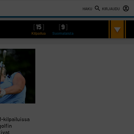
HAKU
KIRJAUDU
[
15
]
[
9
]
Kilpailua
Suomalaista
-kilpailuissa
golfin
ivat