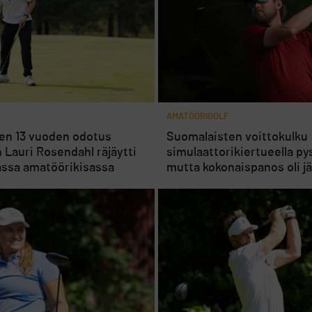
AMATÖÖRIGOLF
en 13 vuoden odotus
Suomalaisten voittokulku
n Lauri Rosendahl räjäytti
simulaattorikiertueella py
assa amatöörikisassa
mutta kokonaispanos oli jä