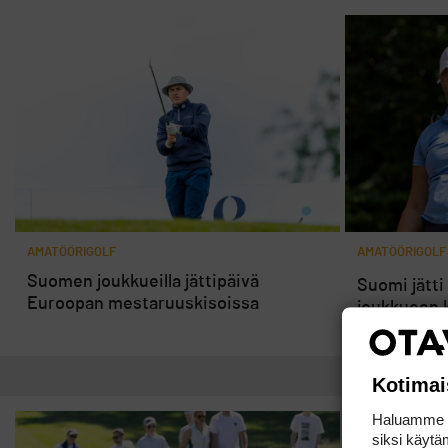
AMATÖÖRIGOLF
AMATÖÖRIGOLF
Suomen joukkueilla jättipäivä
Suomi jätti
Euroopan mestaruuskisoissa
joukkueen ko
nyt syyn
Kotimai
Haluamme ta
siksi käytäm