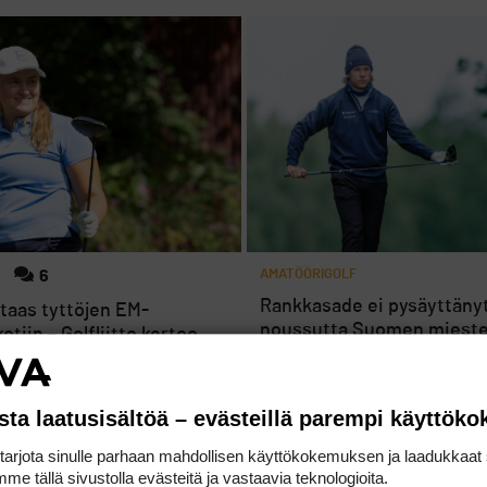
6
AMATÖÖRIGOLF
Rankkasade ei pysäyttäny
 taas tyttöjen EM-
noussutta Suomen miest
tiin – Golfliitto kertoo
joukkuetta
sta laatusisältöä – evästeillä parempi käyttök
rjota sinulle parhaan mahdollisen käyttökokemuksen ja laadukkaat s
me tällä sivustolla evästeitä ja vastaavia teknologioita.