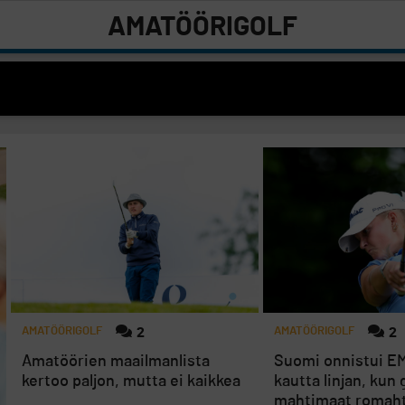
AMATÖÖRIGOLF
AMATÖÖRIGOLF
2
AMATÖÖRIGOLF
2
Amatöörien maailmanlista
Suomi onnistui EM
kertoo paljon, mutta ei kaikkea
kautta linjan, kun 
mahtimaat romaht