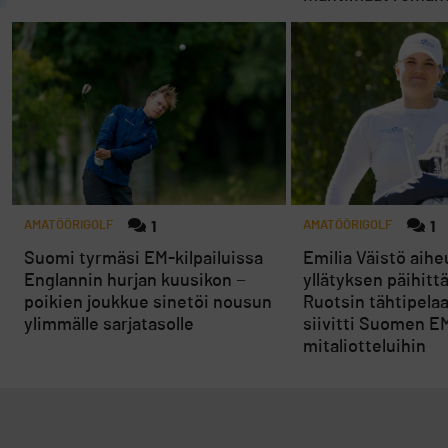
AMATÖÖRIGOLF
1
AMATÖÖRIGOLF
1
Suomi tyrmäsi EM-kilpailuissa
Emilia Väistö aihe
Englannin hurjan kuusikon −
yllätyksen päihitt
poikien joukkue sinetöi nousun
Ruotsin tähtipelaa
ylimmälle sarjatasolle
siivitti Suomen E
mitaliotteluihin