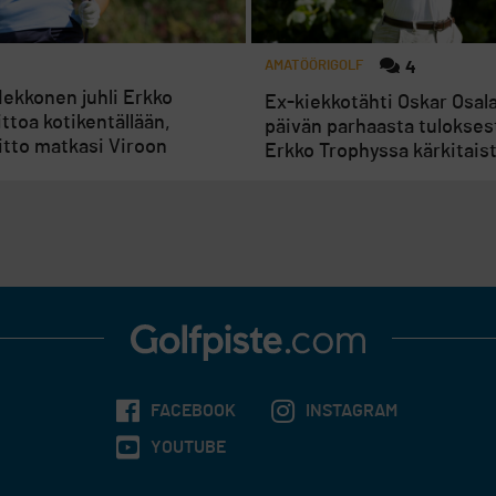
AMATÖÖRIGOLF
4
ekkonen juhli Erkko
Ex-kiekkotähti Oskar Osala
ttoa kotikentällään,
päivän parhaasta tuloksest
itto matkasi Viroon
Erkko Trophyssa kärkitais
FACEBOOK
INSTAGRAM
YOUTUBE