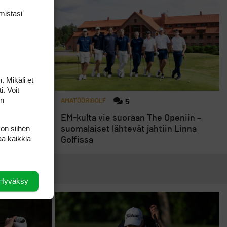
mis­tasi
. Mikäli et
i. Voit
on
AMATÖÖRIGOLF
5
imalli
EM-kulta vie suoraan The Openiin –
-
 on siihen
suomalaiset lähtevät jahtiin Linna
aa kaikkia
Golfissa
Hyväksy