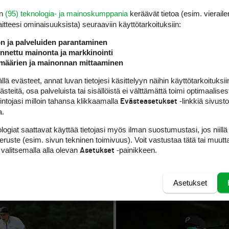
en
(95) teknologia- ja mainoskumppania
keräävät tietoa (esim. vieraile
laitteesi ominaisuuk­sista) seuraaviin käyttötarkoituksiin:
ön ja palveluiden parantaminen
nettu mainonta ja markkinointi
määrien ja mainonnan mittaaminen
 evästeet, annat luvan tietojesi käsittelyyn näihin käyttötarkoituksiin
teitä, osa palveluista tai sisällöistä ei välttämättä toimi optimaalisest
intojasi milloin tahansa klikkaamalla
-linkkiä sivust
Evästeasetukset
AMATÖÖRIGOLF
a.
kari kantaa Suomen
U.S. Open -voittajan putter
-kisojen päätöspäivänä
sytytti Veikka Viskarin EM
logiat saattavat käyttää tietojasi myös ilman suostumustasi, jos niillä
peruste (esim. sivun tekninen toimivuus). Voit vastustaa tätä tai muutt
kotikisoissa
 valitsemalla alla olevan
-painikkeen.
Asetukset
Asetukset