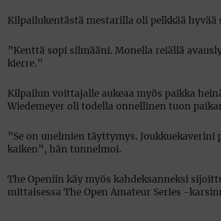
Kilpailukentästä mestarilla oli pelkkää hyvää
”Kenttä sopi silmääni. Monella reiällä avausl
kierre.”
Kilpailun voittajalle aukeaa myös paikka he
Wiedemeyer oli todella onnellinen tuon paika
”Se on unelmien täyttymys. Joukkuekaverini 
kaiken”, hän tunnelmoi.
The Openiin käy myös kahdeksanneksi sijoittu
mittaisessa The Open Amateur Series -karsinn