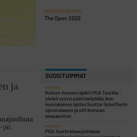
GOLFPISTE PODCAST
The Open 2026
SUOSITUIMMAT
en ja
KILPAGOLF
Koivun-huuma räjähti PGA Tourilla –
yleisö vyöryi päätösväylällä, kun
nuorukainen laittoi Scottie Schefflerin
ojennukseen ja otti komean
avausvoiton
 Vanajanlinna
–70.
KILPAGOLF
PGA Tourin kisaa johtavan