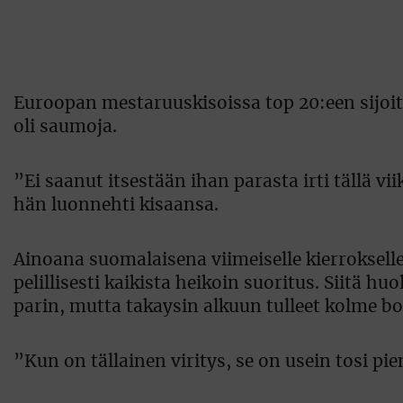
Euroopan mestaruuskisoissa top 20:een sijoi
oli saumoja.
”Ei saanut itsestään ihan parasta irti tällä vi
hän luonnehti kisaansa.
Ainoana suomalaisena viimeiselle kierrokselle 
pelillisesti kaikista heikoin suoritus. Siitä 
parin, mutta takaysin alkuun tulleet kolme bog
”Kun on tällainen viritys, se on usein tosi pie