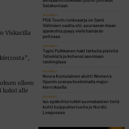
sensaatiotulokkaan juuret johtavat
Satakuntaan
KILPAGOLF
PGA Tourin runkosarja on Sami
Välimäen osalta ohi, seuraavan kisan
ajankohta pysyy vielä hämärän
 Viskarilla
peitossa
KILPAGOLF
Tapio Pulkkanen haki tärkeitä pisteitä
Tshekistä ja kohensi asemiaan
-kierrosta”,
rankingissa
KILPAGOLF
Noora Komulainen aloitti Women’s
Openin uransa kovimmalla major-
roksen olleen
kierroksella
 kaksi alle
KILPAGOLF
Iso epäkohta tukkii suomalaisten tietä
kohti huippukiertueita jo Nordic
Leaguessa