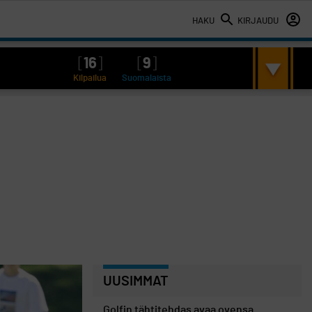
HAKU
KIRJAUDU
[
16
]
[
9
]
Kilpailua
Suomalaista
UUSIMMAT
Golfin tähtitehdas avaa ovensa