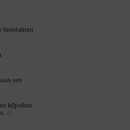
le luontainen
n
maan sen
en kilpailun
n.