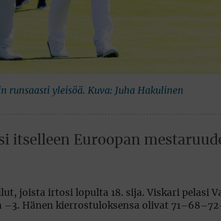
in runsaasti yleisöä. Kuva: Juha Hakulinen
i itselleen Euroopan mestaruud
t, joista irtosi lopulta 18. sija. Viskari pelasi
een –3. Hänen kierrostuloksensa olivat 71–68–72