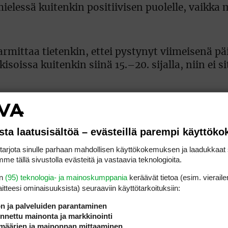
lessä kuitenkin positiivisen puolelle, vaikka mi
Harmittaa tietenkin, ettei pystynyt viimeisenä p
oissa kuitenkin siinä 15.–20. sijalla, niin ei s
 meni vähän alakanttiin.
sta laatusisältöä – evästeillä parempi käyttök
rjota sinulle parhaan mahdollisen käyttökokemuksen ja laadukkaat s
me tällä sivustolla evästeitä ja vastaavia teknologioita.
en
(95) teknologia- ja mainoskumppania
keräävät tietoa (esim. vieraile
laitteesi ominaisuuk­sista) seuraaviin käyttötarkoituksiin:
isuiksi. Kahden kierroksen jälkeisestä cutista s
naalipäivään. Team Finland -valmentaja Pasi P
ön ja palveluiden parantaminen
nettu mainonta ja markkinointi
määrien ja mainonnan mittaaminen