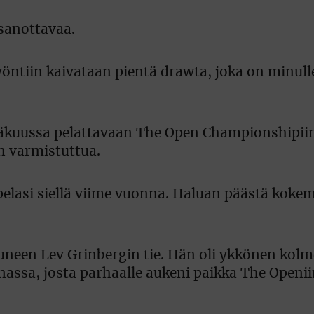
 sanottavaa.
yöntiin kaivataan pientä drawta, joka on minul
inäkuussa pelattavaan The Open Championshipii
n varmistuttua.
pelasi siellä viime vuonna. Haluan päästä koke
neen Lev Grinbergin tie. Hän oli ykkönen kolm
assa, josta parhaalle aukeni paikka The Openii