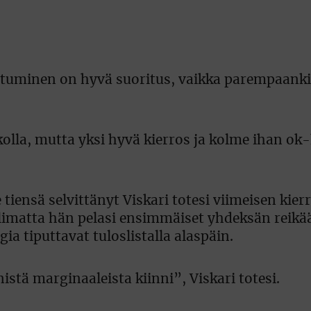
ttuminen on hyvä suoritus, vaikka parempaankin
ikolla, mutta yksi hyvä kierros ja kolme ihan ok
tiensä selvittänyt Viskari totesi viimeisen kier
huolimatta hän pelasi ensimmäiset yhdeksän reikää
ia tiputtavat tuloslistalla alaspäin.
nistä marginaaleista kiinni”, Viskari totesi.