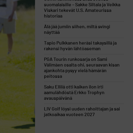
suomalaisille – Sakke Siltala ja Veikka
Viskari tekevät U.S. Amateurissa
historiaa
Älä jää jumiin siihen, miltä svingi
näyttää
Tapio Pulkkanen heräsi takaysillä ja
rakensi hyvän lähtöaseman
PGA Tourin runkosarja on Sami
Välimäen osalta ohi, seuraavan kisan
ajankohta pysyy vielä hämärän
peitossa
Saku Ellilä otti kaiken ilon irti
aamulähdöstä Erkko Trophyn
avauspäivänä
LIV Golf löysi uuden rahoittajan ja sai
jatkoaikaa vuoteen 2027