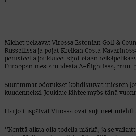
Miehet pelaavat Virossa Estonian Golf & Count
Russellissa ja pojat Kreikan Costa Navarinossa.
perusteella joukkueet sijoitetaan reikäpelik
Euroopan mestaruudesta A-flightissa, muut pe
Suurimmat odotukset kohdistuvat miesten jou
kuudenneksi. Joukkue lähtee myös tänä vuonn
Harjoituspäivät Virossa ovat sujuneet miehilt
”Kenttä alkaa olla todella märkä, ja se vaikut