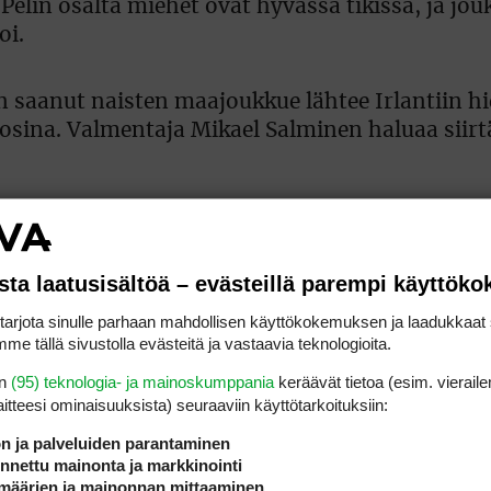
 Pelin osalta miehet ovat hyvässä tikissä, ja jo
oi.
n saanut naisten maajoukkue lähtee Irlantiin 
vuosina. Valmentaja Mikael Salminen haluaa sii
ämä on ainutlaatuinen tilaisuus päästä tällais
etkestä. Viime vuosina on ehkä vähän liikaa yr
sta laatusisältöä – evästeillä parempi käyttök
liikaa mailan puristamiseksi. Nyt lähdemme ase
rjota sinulle parhaan mahdollisen käyttökokemuksen ja laadukkaat s
me tällä sivustolla evästeitä ja vastaavia teknologioita.
htala on ehtinyt tutustua kisakenttään muuta
en
(95) teknologia- ja mainoskumppania
keräävät tietoa (esim. vieraile
laitteesi ominaisuuk­sista) seuraaviin käyttötarkoituksiin:
ön ja palveluiden parantaminen
nettu mainonta ja markkinointi
 superkireä olekaan. Lähestymiset pitää pelata fi
määrien ja mainonnan mittaaminen