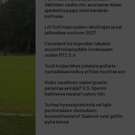
Välimäen osalta ohi, seuraavan kisan
ajankohta pysyy vielä hämärän
peitossa
LIV Golf löysi uuden rahoittajan ja sai
jatkoaikaa vuoteen 2027
Cleveland toi legendan takaisin
suunnittelupöydälle luodessaan
uuden RTZ 2:n
Tuuli huijaa lähes jokaista golfaria –
ruotsalaissovellus yrittää muuttaa sen
Voiko tavallinen vaateripustin
parantaa svingiä? U.S. Openin
hallitseva mestari uskoo niin
Turhaa hyvesignalointia vai lajin
perimmäisen olemuksen
kunnioittamista? Säännöt ovat golfin
pyhä lehmä