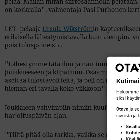
pelaa. Mailan mitan siirtosäännöllä pelataan.
on korkealla”, valmentaja Pasi Purhonen kert
LET-pelaaja
Ursula Wikström
in kapteeniksee
erilaisella lähestymistavalla kuin aiempina 
pois tulospaineista.
”Lähestymme tätä ilon ja nautinnon kautta. T
joukkueeseen ja kilpailuun. Osaamme nauttia h
Kotimai
asettaa tulostavoitteita, ja peli on mennyt 
hieman eri tavalla koko viikkoon”, hän sanoi.
Haluamme ta
siksi käytäm
Joukkueen vahvimpiin nimiin kuuluva Ada Hu
ja s
Otava
sivuista ja 
harjoituspäivän ajan.
Sisäll
Kohden
”Tiiltä pitää olla tarkka, vaikka se ei mikään
Kävijä