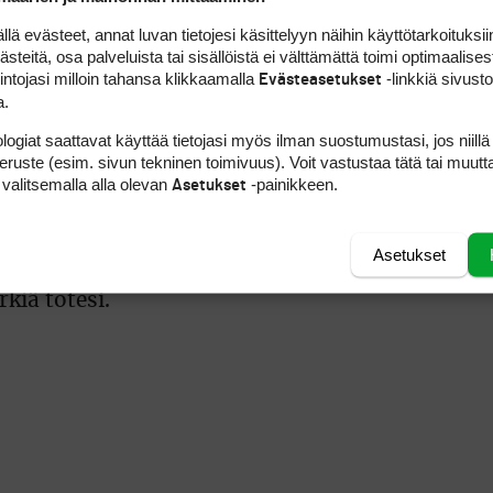
kuitenkin kivalta”, Huhtala sanoi.
 evästeet, annat luvan tietojesi käsittelyyn näihin käyttötarkoituksiin
teitä, osa palveluista tai sisällöistä ei välttämättä toimi optimaalisest
 ykkösdivisioonaan
intojasi milloin tahansa klikkaamalla
-linkkiä sivust
Evästeasetukset
a.
logiat saattavat käyttää tietojasi myös ilman suostumustasi, jos niillä
uhteet kuin muut suomalaiset. Kreikassa lämpöti
peruste (esim. sivun tekninen toimivuus). Voit vastustaa tätä tai muutt
 tärkeään rooliin. Joukkue valmistautui kakkosd
 valitsemalla alla olevan
-painikkeen.
Asetukset
yhdessä naisten maajoukkueen kanssa.
Asetukset
kaisin ykkösdivisioonaan. Meillä on hyvä jengi,
kiä totesi.