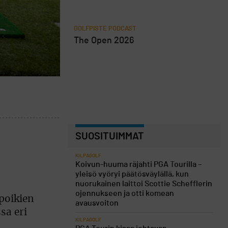
GOLFPISTE PODCAST
The Open 2026
SUOSITUIMMAT
KILPAGOLF
Koivun-huuma räjähti PGA Tourilla –
yleisö vyöryi päätösväylällä, kun
nuorukainen laittoi Scottie Schefflerin
ojennukseen ja otti komean
poikien
avausvoiton
sa eri
KILPAGOLF