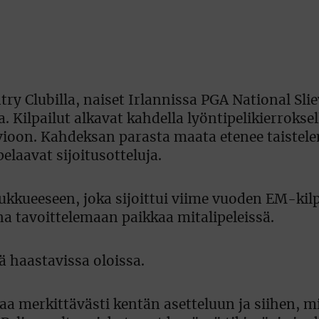
ry Clubilla, naiset Irlannissa PGA National Sli
 Kilpailut alkavat kahdella lyöntipelikierroksel
aavioon. Kahdeksan parasta maata etenee taiste
laavat sijoitusotteluja.
kkueeseen, joka sijoittui viime vuoden EM-kilp
a tavoittelemaan paikkaa mitalipeleissä.
ä haastavissa oloissa.
taa merkittävästi kentän asetteluun ja siihen, m