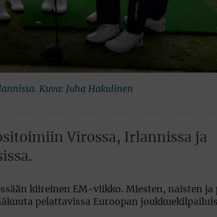
rlannissa. Kuva: Juha Hakulinen
itoimiin Virossa, Irlannissa ja
issa.
ssään kiireinen EM-viikko. Miesten, naisten ja 
näkuuta pelattavissa Euroopan joukkuekilpailuis