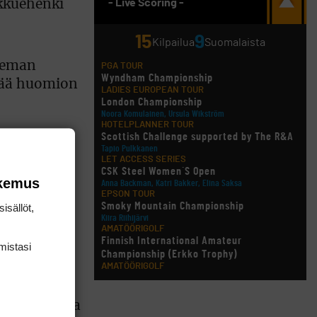
- Live Scoring -
ukkuehenki
15
9
Kilpailua
Suomalaista
hieman
PGA TOUR
Wyndham Championship
rtää huomion
LADIES EUROPEAN TOUR
London Championship
Noora Komulainen, Ursula Wikström
HOTELPLANNER TOUR
Scottish Challenge supported by The R&A
een
Tapio Pulkkanen
LET ACCESS SERIES
itetty
CSK Steel Women´S Open
okemus
nnoitumaan
Anna Backman, Katri Bakker, Elina Saksa
EPSON TOUR
Smoky Mountain Championship
isällöt,
Kiira Riihijärvi
AMATÖÖRIGOLF
Finnish International Amateur
man
mis­tasi
Championship (Erkko Trophy)
AMATÖÖRIGOLF
Finnish International Ladies' Amateur
Championship (+ U21 ja U18/FJT/Aulanko)
ksusti, koska
KORN FERRY TOUR
Pinnacle Bank Championship