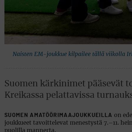
Naisten EM-joukkue kilpailee tällä viikolla I
Suomen kärkinimet pääsevät tos
Kreikassa pelattavissa turnauks
SUOMEN AMATÖÖRIMAAJOUKKUEILLA
on ede
joukkueet tavoittelevat menestystä 7.–11. hei
puolilla mannerta.