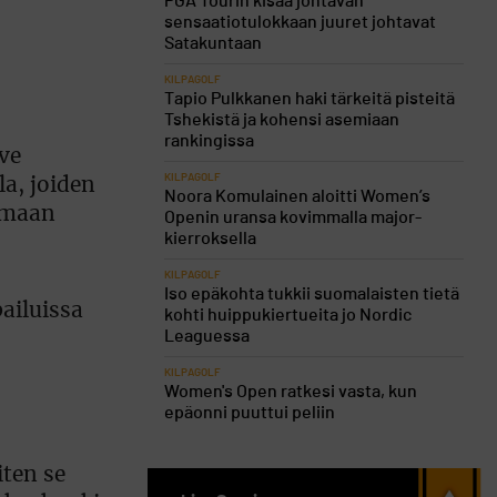
PGA Tourin kisaa johtavan
sensaatiotulokkaan juuret johtavat
Satakuntaan
KILPAGOLF
Tapio Pulkkanen haki tärkeitä pisteitä
Tshekistä ja kohensi asemiaan
rankingissa
eve
KILPAGOLF
la, joiden
Noora Komulainen aloitti Women’s
lemaan
Openin uransa kovimmalla major-
kierroksella
KILPAGOLF
Iso epäkohta tukkii suomalaisten tietä
ailuissa
kohti huippukiertueita jo Nordic
Leaguessa
KILPAGOLF
Women's Open ratkesi vasta, kun
epäonni puuttui peliin
iten se