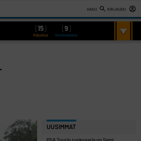
HAKU
KIRJAUDU
[
15
]
[
9
]
Kilpailua
Suomalaista
-
UUSIMMAT
PGA Tourin runkosarja on Sami