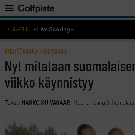
4.8.–11.8.
- Live Scoring -
AMATÖÖRIGOLF
-
KILPAGOLF
Nyt mitataan suomalaisen
viikko käynnistyy
Teksti
MARKO KUIVASAARI
Maanantaina 6. heinäkuu