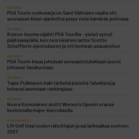
KILPAGOLF
PGA Tourin runkosarja on Sami Välimäen osalta ohi,
seuraavan kisan ajankohta pysyy vielä hämärän peitossa
KILPAGOLF
Koivun-huuma räjähti PGA Tourilla – yleisö vyöryi
päätösväylällä, kun nuorukainen laittoi Scottie
Schefflerin ojennukseen ja otti komean avausvoiton
KILPAGOLF
PGA Tourin kisaa johtavan sensaatiotulokkaan juuret
johtavat Satakuntaan
KILPAGOLF
Tapio Pulkkanen haki tärkeitä pisteitä Tshekistä ja
kohensi asemiaan rankingissa
KILPAGOLF
Noora Komulainen aloitti Women’s Openin uransa
kovimmalla major-kierroksella
AJANKOHTAISTA
LIV Golf löysi uuden rahoittajan ja sai jatkoaikaa vuoteen
2027