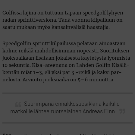
Golfissa lajina on tuttuun tapaan speedgolf lyhyen
radan sprinttiversiona. Tänä vuonna kilpailuun on
saatu mukaan myös kansainvälisiä haastajia.
Speedgolfin sprinttikilpailussa pelataan ainoastaan
kolme reikää mahdollisimman nopeasti. Suorituksen
juoksuaikaan lisätään jokaisesta käytetystä lyönnistä
10 sekuntia. Kisa-areenana on Lahden Golfin Kisälli-
kentän reiät 1–3, eli yksi par 3 -reikä ja kaksi par-
nelosta. Arvioitu juoksuaika on 5–6 minuuttia.
Suurimpana ennakkosuosikkina kaikille
matkoille lähtee ruotsalainen Andreas Finn.