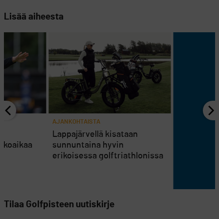
Lisää aiheesta
AJANKOHTAISTA
en
Lappajärvellä kisataan
atkoaikaa
sunnuntaina hyvin
erikoisessa golftriathlonissa
Tilaa Golfpisteen uutiskirje