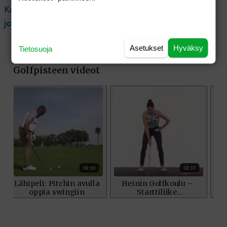
Kuningas taistelivat pronssille speedgolfin MM-
joukkuekisassa
Asetukset
Hyväksy
Tietosuoja