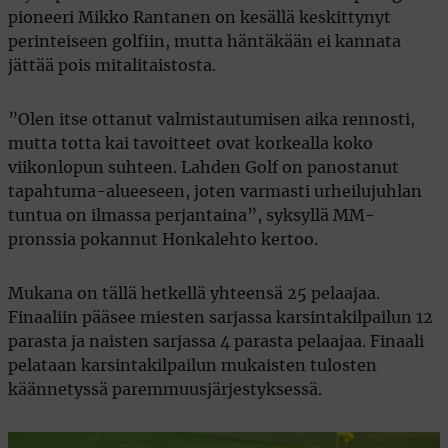
pioneeri Mikko Rantanen on kesällä keskittynyt
perinteiseen golfiin, mutta häntäkään ei kannata
jättää pois mitalitaistosta.
”Olen itse ottanut valmistautumisen aika rennosti,
mutta totta kai tavoitteet ovat korkealla koko
viikonlopun suhteen. Lahden Golf on panostanut
tapahtuma-alueeseen, joten varmasti urheilujuhlan
tuntua on ilmassa perjantaina”, syksyllä MM-
pronssia pokannut Honkalehto kertoo.
Mukana on tällä hetkellä yhteensä 25 pelaajaa.
Finaaliin pääsee miesten sarjassa karsintakilpailun 12
parasta ja naisten sarjassa 4 parasta pelaajaa. Finaali
pelataan karsintakilpailun mukaisten tulosten
käännetyssä paremmuusjärjestyksessä.