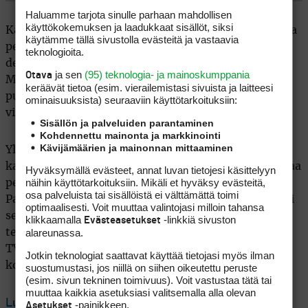
Haluamme tarjota sinulle parhaan mahdollisen
käyttökokemuksen ja laadukkaat sisällöt, siksi
Kaikki tunnustautuvat innokkaiksi golfareiksi, mutta
käytämme tällä sivustolla evästeitä ja vastaavia
perjantai on käytännössä jokaiselle speedgolf-
teknologioita.
debyytti. Kevään Golfmessuilla mukaan haastettu
ja sen
(95) teknologia- ja mainoskumppania
Otava
Mikko Ilonen toivoo kotikenttäedun olevan hänen
keräävät tietoa (esim. vierailemis­tasi sivuista ja laitteesi
puolellaan, vaikka golfkierroksia tai juoksemista ei
ominaisuuk­sista) seuraaviin käyttötarkoituksiin:
viime aikoina ole kuulunut Ilosen arkeen.
Sisällön ja palveluiden parantaminen
Kohdennettu mainonta ja markkinointi
Kävijämäärien ja mainonnan mittaaminen
Yleisö on tervetullut seuraamaan tapahtumia ja
kannustamaan pelaajia Lahden Golfiin. Karsinta alkaa
Hyväksymällä evästeet, annat luvan tietojesi käsittelyyn
näihin käyttötarkoituksiin. Mikäli et hyväksy evästeitä,
perjantaina klo 15, VIP-sprint klo 17 ja finaali klo 18.
osa palveluista tai sisällöistä ei välttämättä toimi
Parhaita paikkoja seurata ovat lähtöalue Kisällin 1. tii
optimaalisesti. Voit muuttaa valintojasi milloin tahansa
sekä 3. reiän griinin viereen tuleva katsomo. Kilpailu
klikkaamalla
-linkkiä sivuston
Evästeasetukset
alareunassa.
televisioidaan kattavasti livenä Yle Areenassa ja
TV2:ssa. Selostajana on Kimmo Porttila ja
Jotkin teknologiat saattavat käyttää tietojasi myös ilman
kommentaattorina Annika Nykänen.
suostumustasi, jos niillä on siihen oikeutettu peruste
(esim. sivun tekninen toimivuus). Voit vastustaa tätä tai
muuttaa kaikkia asetuksiasi valitsemalla alla olevan
Lue seuraavaksi: Henrik Honkalehto ja Marko
-painikkeen.
Asetukset