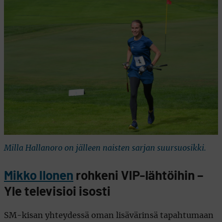
Milla Hallanoro on jälleen naisten sarjan suursuosikki.
Mikko Ilonen
rohkeni VIP-lähtöihin –
Yle televisioi isosti
SM-kisan yhteydessä oman lisävärinsä tapahtumaan