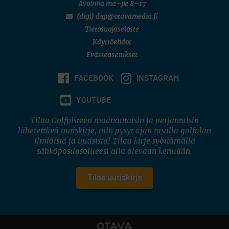
Avoinna ma–pe 8–17
(digi) digi@otavamedia.fi
Tietosuojaseloste
Käyttöehdot
Evästeasetukset
FACEBOOK
INSTAGRAM
YOUTUBE
Tilaa Golfpisteen maanantaisin ja perjantaisin
lähetettävä uutiskirje, niin pysyt ajan tasalla golfalan
ilmiöistä ja uutisista! Tilaa kirje syöttämällä
sähköpostiosoitteesi alla olevaan kenttään.
Tilaa uutiskirje