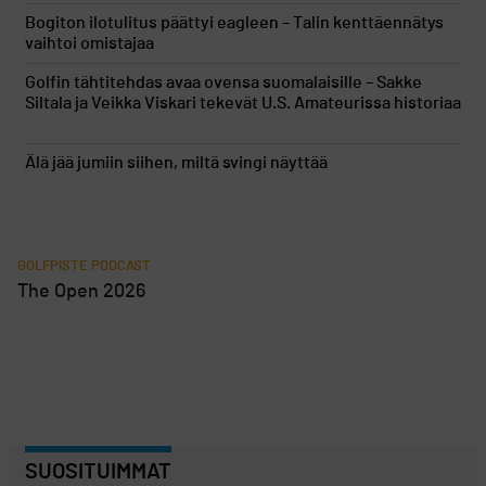
Bogiton ilotulitus päättyi eagleen – Talin kenttäennätys
vaihtoi omistajaa
Golfin tähtitehdas avaa ovensa suomalaisille – Sakke
Siltala ja Veikka Viskari tekevät U.S. Amateurissa historiaa
Älä jää jumiin siihen, miltä svingi näyttää
GOLFPISTE PODCAST
The Open 2026
SUOSITUIMMAT