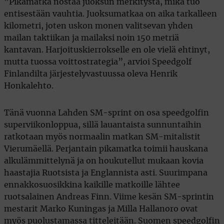
”Pikamatka nostaa juoksun merkitystä, mikä tuo
entisestään vauhtia. Juoksumatkaa on aika tarkalleen
kilometri, joten uskon monen valitsevan yhden
mailan taktiikan ja mailaksi noin 150 metriä
kantavan. Harjoituskierrokselle en ole vielä ehtinyt,
mutta tuossa voittostrategia”, arvioi Speedgolf
Finlandilta järjestelyvastuussa oleva Henrik
Honkalehto.
Tänä vuonna Lahden SM-sprint on osa speedgolfin
superviikonloppua, sillä lauantaista sunnuntaihin
ratkotaan myös normaalin matkan SM-mitalistit
Vierumäellä. Perjantain pikamatka toimii hauskana
alkulämmittelynä ja on houkutellut mukaan kovia
haastajia Ruotsista ja Englannista asti. Suurimpana
ennakkosuosikkina kaikille matkoille lähtee
ruotsalainen Andreas Finn. Viime kesän SM-sprintin
mestarit Marko Kuningas ja Milla Hallanoro ovat
myös puolustamassa titteleitään. Suomen speedgolfin