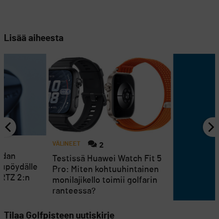
Lisää aiheesta
VÄLINEET
2
ndan
Testissä Huawei Watch Fit 5
lupöydälle
Pro: Miten kohtuuhintainen
 RTZ 2:n
monilajikello toimii golfarin
ranteessa?
Tilaa Golfpisteen uutiskirje