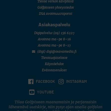
Tietoa verkon kävijöistä
Golfpisteen yhteystiedot
DSA avoimuusraportti
Asiakaspalvelu
Digipalvelut
(09) 156 6227
Avoinna ma–pe 8–16
Avoinna ma–pe 8–17
(digi) digi@otavamedia.fi
Tietosuojaseloste
Käyttöehdot
Evästeasetukset
FACEBOOK
INSTAGRAM
YOUTUBE
Tilaa Golfpisteen maanantaisin ja perjantaisin
lähetettävä uutiskirje, niin pysyt ajan tasalla golfalan