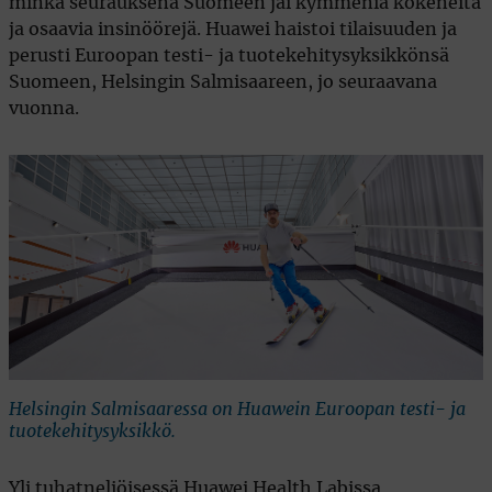
minkä seurauksena Suomeen jäi kymmeniä kokeneita
ja osaavia insinöörejä. Huawei haistoi tilaisuuden ja
perusti Euroopan testi- ja tuotekehitysyksikkönsä
Suomeen, Helsingin Salmisaareen, jo seuraavana
vuonna.
Helsingin Salmisaaressa on Huawein Euroopan testi- ja
tuotekehitysyksikkö.
Yli tuhatneliöisessä Huawei Health Labissa