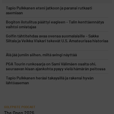
Tapio Pulkkanen eteni jatkoon ja paransi rutkasti
asemiaan
Bogiton ilotulitus päättyi eagleen – Talin kenttäennätys
vaihtoi omistajaa
Golfin tähtitehdas avaa ovensa suomalaisille – Sakke
Siltala ja Veikka Viskari tekevät U.S. Amateurissa historiaa
Älä jää jumiin siihen, miltä svingi näyttää
PGA Tourin runkosarja on Sami Välimäen osalta ohi,
seuraavan kisan ajankohta pysyy vielä hämärän peitossa
Tapio Pulkkanen heräsi takaysillä ja rakensi hyvän
lähtöaseman
GOLFPISTE PODCAST
The Open 2026