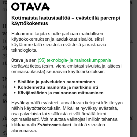
roimasti alempi. GT 6 Pro -mallin jälleenmyyntihinta
on 379–499 euroa.
Kotimaista laatusisältöä – evästeillä parempi
käyttökokemus
Huawei on lanseerannut samaan aikaan myös uuden
Haluamme tarjota sinulle parhaan mahdollisen
version ykkösmallistaan. Huawei Watch Ultimate 2
käyttökokemuksen ja laadukkaat sisällöt, siksi
tulee Suomessa myyntiin maanantaina 22. syyskuuta.
käytämme tällä sivustolla evästeitä ja vastaavia
Myös siihen on tuotu uudet, parannetut
teknologioita.
golfominaisuudet HD-väyläkarttoineen. Mallista
ja sen
(95) teknologia- ja mainoskumppania
Otava
riippuen Ultimate 2:n hinta on 949–999 euroa.
keräävät tietoa (esim. vierailemis­tasi sivuista ja laitteesi
ominaisuuk­sista) seuraaviin käyttötarkoituksiin:
Urheilukello Huawei Watch Fitistä ilmestyi
Sisällön ja palveluiden parantaminen
toukokuussa malli numero 4. GT 6 Pron kanssa
Kohdennettu mainonta ja markkinointi
Kävijämäärien ja mainonnan mittaaminen
samassa hintaluokassa olevasta Fit 4 Pro -mallista
löytyvät myös golfominaisuudet.
Hyväksymällä evästeet, annat luvan tietojesi käsittelyyn
näihin käyttötarkoituksiin. Mikäli et hyväksy evästeitä,
osa palveluista tai sisällöistä ei välttämättä toimi
Juttua korjattu 22.9.2025 klo 10:30: Huawei Watch Fit
optimaalisesti. Voit muuttaa valintojasi milloin tahansa
klikkaamalla
-linkkiä sivuston
Evästeasetukset
-urheilukellosta ilmestyi keväällä malli numero 4, ei
alareunassa.
5, ja kellon Pro-mallista löytyvät myös