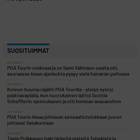
SUOSITUIMMAT
KILPAGOLF
PGA Tourin runkosarja on Sami Välimäen osalta ohi,
seuraavan kisan ajankohta pysyy vielä hämärän peitossa
KILPAGOLF
Koivun-huuma räjähti PGA Tourilla – yleisö vyöryi
päätösväylällä, kun nuorukainen laittoi Scottie
Schefflerin ojennukseen ja otti komean avausvoiton
KILPAGOLF
PGA Tourin kisaa johtavan sensaatiotulokkaan juuret
johtavat Satakuntaan
KILPAGOLF
Tapio Pulkkanen haki tärkeitä pisteitä Tshekistä ja