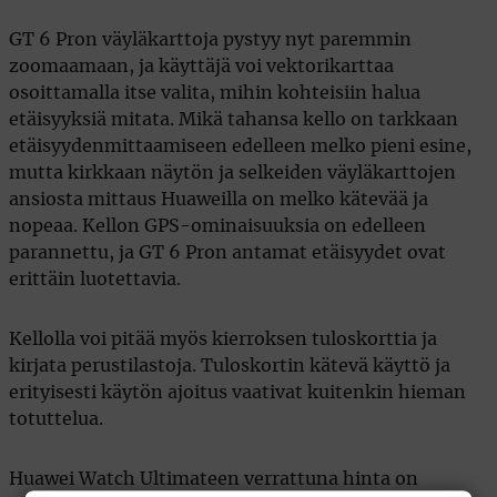
GT 6 Pron väyläkarttoja pystyy nyt paremmin
zoomaamaan, ja käyttäjä voi vektorikarttaa
osoittamalla itse valita, mihin kohteisiin halua
etäisyyksiä mitata. Mikä tahansa kello on tarkkaan
etäisyydenmittaamiseen edelleen melko pieni esine,
mutta kirkkaan näytön ja selkeiden väyläkarttojen
ansiosta mittaus Huaweilla on melko kätevää ja
nopeaa. Kellon GPS-ominaisuuksia on edelleen
parannettu, ja GT 6 Pron antamat etäisyydet ovat
erittäin luotettavia.
Kellolla voi pitää myös kierroksen tuloskorttia ja
kirjata perustilastoja. Tuloskortin kätevä käyttö ja
erityisesti käytön ajoitus vaativat kuitenkin hieman
totuttelua.
Huawei Watch Ultimateen verrattuna hinta on