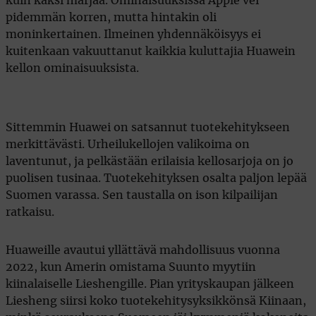
kuin kaksi marjaa. Ominaisuuksissa Apple vei
pidemmän korren, mutta hintakin oli
moninkertainen. Ilmeinen yhdennäköisyys ei
kuitenkaan vakuuttanut kaikkia kuluttajia Huawein
kellon ominaisuuksista.
Sittemmin Huawei on satsannut tuotekehitykseen
merkittävästi. Urheilukellojen valikoima on
laventunut, ja pelkästään erilaisia kellosarjoja on jo
puolisen tusinaa. Tuotekehityksen osalta paljon lepää
Suomen varassa. Sen taustalla on ison kilpailijan
ratkaisu.
Huaweille avautui yllättävä mahdollisuus vuonna
2022, kun Amerin omistama Suunto myytiin
kiinalaiselle Lieshengille. Pian yrityskaupan jälkeen
Liesheng siirsi koko tuotekehitysyksikkönsä Kiinaan,