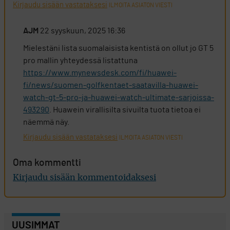
Kirjaudu sisään vastataksesi
ILMOITA ASIATON VIESTI
AJM
22 syyskuun, 2025 16:36
Mielestäni lista suomalaisista kentistä on ollut jo GT 5
pro mallin yhteydessä listattuna
https://www.mynewsdesk.com/fi/huawei-
fi/news/suomen-golfkentaet-saatavilla-huawei-
watch-gt-5-pro-ja-huawei-watch-ultimate-sarjoissa-
493290
. Huawein virallisilta sivuilta tuota tietoa ei
näemmä näy.
Kirjaudu sisään vastataksesi
ILMOITA ASIATON VIESTI
Oma kommentti
Kirjaudu sisään kommentoidaksesi
UUSIMMAT