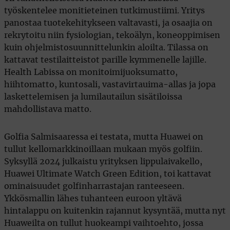
työskentelee monitieteinen tutkimustiimi. Yritys
panostaa tuotekehitykseen valtavasti, ja osaajia on
rekrytoitu niin fysiologian, tekoälyn, koneoppimisen
kuin ohjelmistosuunnittelunkin aloilta. Tilassa on
kattavat testilaitteistot parille kymmenelle lajille.
Health Labissa on monitoimijuoksumatto,
hiihtomatto, kuntosali, vastavirtauima-allas ja jopa
laskettelemisen ja lumilautailun sisätiloissa
mahdollistava matto.
Golfia Salmisaaressa ei testata, mutta Huawei on
tullut kellomarkkinoillaan mukaan myös golfiin.
Syksyllä 2024 julkaistu yrityksen lippulaivakello,
Huawei Ultimate Watch Green Edition, toi kattavat
ominaisuudet golfinharrastajan ranteeseen.
Ykkösmallin lähes tuhanteen euroon yltävä
hintalappu on kuitenkin rajannut kysyntää, mutta nyt
Huaweilta on tullut huokeampi vaihtoehto, jossa