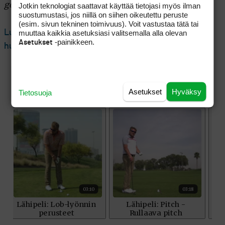
golfominaisuudet.
Jotkin teknologiat saattavat käyttää tietojasi myös ilman
suostumustasi, jos niillä on siihen oikeutettu peruste
(esim. sivun tekninen toimivuus). Voit vastustaa tätä tai
Lue seuraavaksi: Elektroniikkajätiltä monipuolinen
muuttaa kaikkia asetuksiasi valitsemalla alla olevan
-painikkeen.
Asetukset
huippukello golfareille – Golfpiste testasi
Asetukset
Hyväksy
Tietosuoja