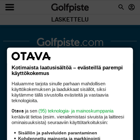
LASKETTELU
Kotimaista laatusisältöä – evästeillä parempi
käyttökokemus
Haluamme tarjota sinulle parhaan mahdollisen
Golfpiste mediakortti
käyttökokemuksen ja laadukkaat sisällöt, siksi
Mediahinnasto
käytämme tällä sivustolla evästeitä ja vastaavia
teknologioita.
Tietoa verkon kävijöistä
Golfpisteen yhteystiedot
ja sen
(95) teknologia- ja mainoskumppania
Otava
keräävät tietoa (esim. vierailemis­tasi sivuista ja laitteesi
DSA avoimuusraportti
ominaisuuk­sista) seuraaviin käyttötarkoituksiin:
Asiakaspalvelu
Sisällön ja palveluiden parantaminen
Kohdennettu mainonta ja markkinointi