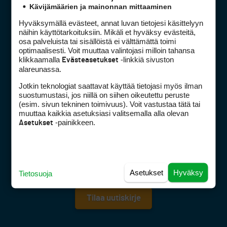
Digipalvelut
(09) 156 6227
Kävijämäärien ja mainonnan mittaaminen
Avoinna ma–pe 8–16
Hyväksymällä evästeet, annat luvan tietojesi käsittelyyn
Avoinna ma–pe 8–17
näihin käyttötarkoituksiin. Mikäli et hyväksy evästeitä,
(digi) digi@otavamedia.fi
osa palveluista tai sisällöistä ei välttämättä toimi
optimaalisesti. Voit muuttaa valintojasi milloin tahansa
Tietosuojaseloste
klikkaamalla
-linkkiä sivuston
Evästeasetukset
Käyttöehdot
alareunassa.
Evästeasetukset
Jotkin teknologiat saattavat käyttää tietojasi myös ilman
suostumustasi, jos niillä on siihen oikeutettu peruste
FACEBOOK
INSTAGRAM
(esim. sivun tekninen toimivuus). Voit vastustaa tätä tai
muuttaa kaikkia asetuksiasi valitsemalla alla olevan
YOUTUBE
-painikkeen.
Asetukset
Tilaa Golfpisteen maanantaisin ja perjantaisin
lähetettävä uutiskirje, niin pysyt ajan tasalla golfalan
ilmiöistä ja uutisista! Tilaa kirje syöttämällä
Asetukset
Hyväksy
sähköpostiosoitteesi alla olevaan kenttään.
Tietosuoja
Tilaa uutiskirje