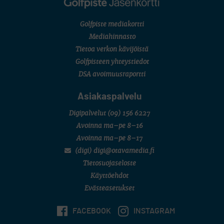
Golfpiste mediakortti
Mediahinnasto
Tietoa verkon kävijöistä
Golfpisteen yhteystiedot
DSA avoimuusraportti
Asiakaspalvelu
Digipalvelut
(09) 156 6227
Avoinna ma–pe 8–16
Avoinna ma–pe 8–17
(digi) digi@otavamedia.fi
Tietosuojaseloste
Käyttöehdot
Evästeasetukset
FACEBOOK
INSTAGRAM