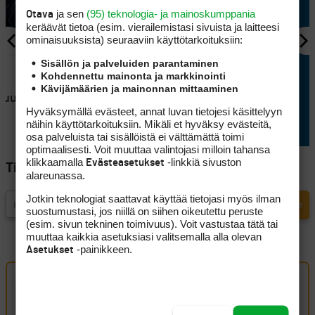
ja sen
(95) teknologia- ja mainoskumppania
Otava
keräävät tietoa (esim. vierailemis­tasi sivuista ja laitteesi
ominaisuuk­sista) seuraaviin käyttötarkoituksiin:
Sisällön ja palveluiden parantaminen
VÄLINEET
Kohdennettu mainonta ja markkinointi
n
Cleveland toi legendan
Kävijämäärien ja mainonnan mittaaminen
uu pitkille
takaisin suunnittelupöydälle
Hyväksymällä evästeet, annat luvan tietojesi käsittelyyn
luodessaan uuden RTZ 2:n
näihin käyttötarkoituksiin. Mikäli et hyväksy evästeitä,
osa palveluista tai sisällöistä ei välttämättä toimi
optimaalisesti. Voit muuttaa valintojasi milloin tahansa
klikkaamalla
-linkkiä sivuston
Evästeasetukset
Tilaa Golfpisteen uutiskirje
alareunassa.
Jotkin teknologiat saattavat käyttää tietojasi myös ilman
suostumustasi, jos niillä on siihen oikeutettu peruste
(esim. sivun tekninen toimivuus). Voit vastustaa tätä tai
muuttaa kaikkia asetuksiasi valitsemalla alla olevan
-painikkeen.
Asetukset
Oma kommentti
Kirjaudu sisään kommentoidaksesi