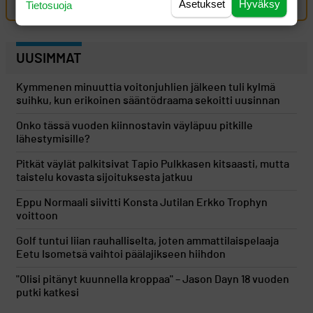
Asetukset
Hyväksy
Tietosuoja
UUSIMMAT
Kymmenen minuuttia voitonjuhlien jälkeen tuli kylmä
suihku, kun erikoinen sääntödraama sekoitti uusinnan
Onko tässä vuoden kiinnostavin väyläpuu pitkille
lähestymisille?
Pitkät väylät palkitsivat Tapio Pulkkasen kitsaasti, mutta
taistelu kovasta sijoituksesta jatkuu
Eppu Normaali siivitti Konsta Jutilan Erkko Trophyn
voittoon
Golf tuntui liian rauhalliselta, joten ammattilaispelaaja
Eetu Isometsä vaihtoi päälajikseen hiihdon
"Olisi pitänyt kuunnella kroppaa" – Jason Dayn 18 vuoden
putki katkesi