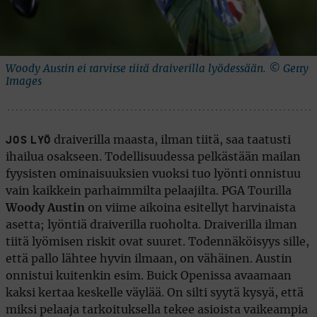
Woody Austin ei tarvitse tiitä draiverilla lyödessään. © Getty
Images
draiverilla maasta, ilman tiitä, saa taatusti
JOS LYÖ
ihailua osakseen. Todellisuudessa pelkästään mailan
fyysisten ominaisuuksien vuoksi tuo lyönti onnistuu
vain kaikkein parhaimmilta pelaajilta. PGA Tourilla
Woody Austin
on viime aikoina esitellyt harvinaista
asetta; lyöntiä draiverilla ruoholta. Draiverilla ilman
tiitä lyömisen riskit ovat suuret. Todennäköisyys sille,
että pallo lähtee hyvin ilmaan, on vähäinen. Austin
onnistui kuitenkin esim. Buick Openissa avaamaan
kaksi kertaa keskelle väylää. On silti syytä kysyä, että
miksi pelaaja tarkoituksella tekee asioista vaikeampia