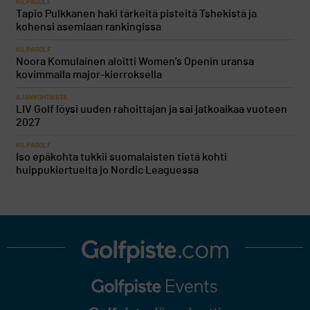
KILPAGOLF
Tapio Pulkkanen haki tärkeitä pisteitä Tshekistä ja
kohensi asemiaan rankingissa
KILPAGOLF
Noora Komulainen aloitti Women’s Openin uransa
kovimmalla major-kierroksella
AJANKOHTAISTA
LIV Golf löysi uuden rahoittajan ja sai jatkoaikaa vuoteen
2027
KILPAGOLF
Iso epäkohta tukkii suomalaisten tietä kohti
huippukiertueita jo Nordic Leaguessa