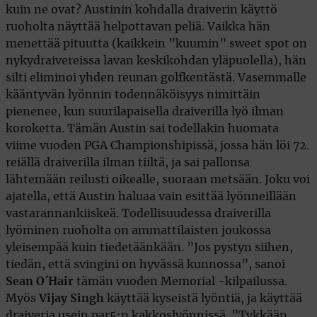
kuin ne ovat? Austinin kohdalla draiverin käyttö
ruoholta näyttää helpottavan peliä. Vaikka hän
menettää pituutta (kaikkein ”kuumin” sweet spot on
nykydraivereissa lavan keskikohdan yläpuolella), hän
silti eliminoi yhden reunan golfkentästä. Vasemmalle
kääntyvän lyönnin todennäköisyys nimittäin
pienenee, kun suurilapaisella draiverilla lyö ilman
koroketta. Tämän Austin sai todellakin huomata
viime vuoden PGA Championshipissä, jossa hän löi 72.
reiällä draiverilla ilman tiiltä, ja sai pallonsa
lähtemään reilusti oikealle, suoraan metsään. Joku voi
ajatella, että Austin haluaa vain esittää lyönneillään
vastarannankiiskeä. Todellisuudessa draiverilla
lyöminen ruoholta on ammattilaisten joukossa
yleisempää kuin tiedetäänkään. ”Jos pystyn siihen,
tiedän, että svingini on hyvässä kunnossa”, sanoi
Sean O´Hair
tämän vuoden Memorial -kilpailussa.
Myös
Vijay Singh
käyttää kyseistä lyöntiä, ja käyttää
draiveria usein par5:n kakkoslyönnissä. ”Tykkään