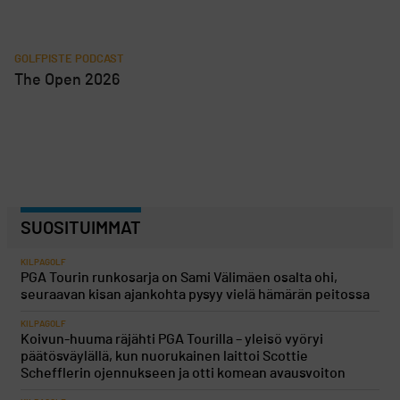
GOLFPISTE PODCAST
The Open 2026
SUOSITUIMMAT
KILPAGOLF
PGA Tourin runkosarja on Sami Välimäen osalta ohi,
seuraavan kisan ajankohta pysyy vielä hämärän peitossa
KILPAGOLF
Koivun-huuma räjähti PGA Tourilla – yleisö vyöryi
päätösväylällä, kun nuorukainen laittoi Scottie
Schefflerin ojennukseen ja otti komean avausvoiton