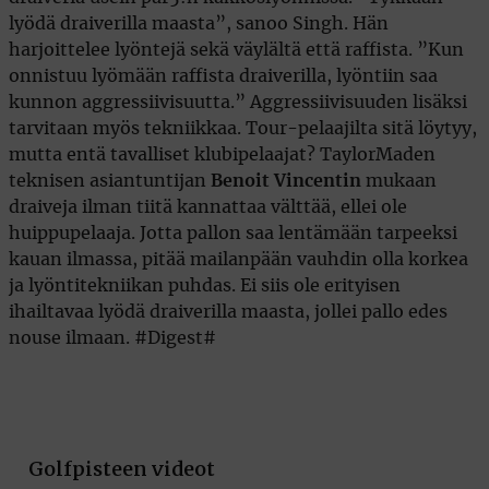
lyödä draiverilla maasta”, sanoo Singh. Hän
harjoittelee lyöntejä sekä väylältä että raffista. ”Kun
onnistuu lyömään raffista draiverilla, lyöntiin saa
kunnon aggressiivisuutta.” Aggressiivisuuden lisäksi
tarvitaan myös tekniikkaa. Tour-pelaajilta sitä löytyy,
mutta entä tavalliset klubipelaajat? TaylorMaden
teknisen asiantuntijan
Benoit Vincentin
mukaan
draiveja ilman tiitä kannattaa välttää, ellei ole
huippupelaaja. Jotta pallon saa lentämään tarpeeksi
kauan ilmassa, pitää mailanpään vauhdin olla korkea
ja lyöntitekniikan puhdas. Ei siis ole erityisen
ihailtavaa lyödä draiverilla maasta, jollei pallo edes
nouse ilmaan. #Digest#