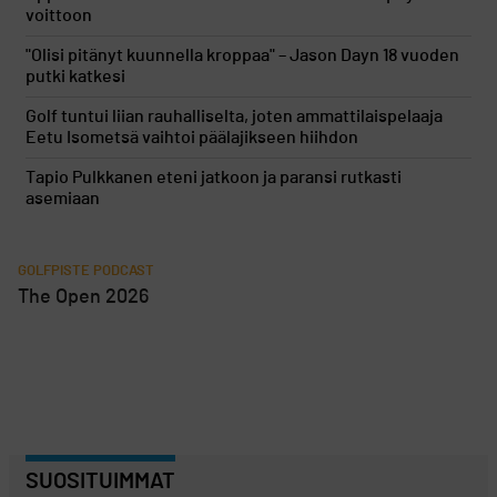
voittoon
"Olisi pitänyt kuunnella kroppaa" – Jason Dayn 18 vuoden
putki katkesi
Golf tuntui liian rauhalliselta, joten ammattilaispelaaja
Eetu Isometsä vaihtoi päälajikseen hiihdon
Tapio Pulkkanen eteni jatkoon ja paransi rutkasti
asemiaan
GOLFPISTE PODCAST
The Open 2026
SUOSITUIMMAT