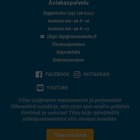
Asiakaspalvelu
Digipalvelut
(09) 156 6227
Avoinna ma–pe 8–16
Avoinna ma–pe 8–17
(digi) digi@otavamedia.fi
Tietosuojaseloste
Käyttöehdot
Evästeasetukset
FACEBOOK
INSTAGRAM
YOUTUBE
Tilaa Golfpisteen maanantaisin ja perjantaisin
lähetettävä uutiskirje, niin pysyt ajan tasalla golfalan
ilmiöistä ja uutisista! Tilaa kirje syöttämällä
sähköpostiosoitteesi alla olevaan kenttään.
Tilaa uutiskirje