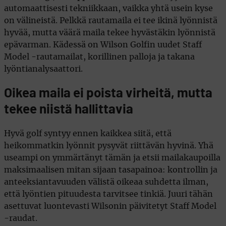
automaattisesti tekniikkaan, vaikka yhtä usein kyse
on välineistä. Pelkkä rautamaila ei tee ikinä lyönnistä
hyvää, mutta väärä maila tekee hyvästäkin lyönnistä
epävarman. Kädessä on Wilson Golfin uudet Staff
Model -rautamailat, korillinen palloja ja takana
lyöntianalysaattori.
Oikea maila ei poista virheitä, mutta
tekee niistä hallittavia
Hyvä golf syntyy ennen kaikkea siitä, että
heikommatkin lyönnit pysyvät riittävän hyvinä. Yhä
useampi on ymmärtänyt tämän ja etsii mailakaupoilla
maksimaalisen mitan sijaan tasapainoa: kontrollin ja
anteeksiantavuuden välistä oikeaa suhdetta ilman,
että lyöntien pituudesta tarvitsee tinkiä. Juuri tähän
asettuvat luontevasti Wilsonin päivitetyt Staff Model
-raudat.