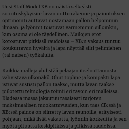
Uusi Staff Model XB on näistä selkeästi
suorituskykyisin: lavan ontto rakenne ja painotuksen
optimointi auttavat nostamaan pallon helpommin
ilmaan, ja lyönnit toistuvat varmemmin silloinkin,
kun osuma ei ole täydellinen. Mailojen erot
korostuvat pitkissä raudoissa – XB:n vakaus tuntuu
koukuttavan hyvältä ja lapa näyttää silti pelimiehen
(tai naisen) työkalulta.
Kaikkia malleja yhdistää pelaajan itseluottamusta
vahvistava ulkonäkö. Ohut topline ja kompakti lapa
istuvat siististi pallon taakse, mutta lavan taakse
piilotettu teknologia toimii eri tavoin eri malleissa.
Bladessa massa jakautuu tasaisesti tarjoten
maksimaalisen muokattavuuden, kun taas CB:ssä ja
XB:ssä painoa on siirretty lavan reunoille, erityisesti
pohjaan, mikä lisää vakautta, lyönnin korkeutta ja sen
myötä pituutta keskipitkissä ja pitkissä raudoissa.