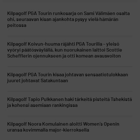
Kilpagolf
PGA Tourin runkosarja on Sami Välimäen osalta
ohi, seuraavan kisan ajankohta pysyy vielä hämärän
peitossa
Kilpagolf
Koivun-huuma räjähti PGA Tourilla – yleisö
vyöryi päätösväylällä, kun nuorukainen laittoi Scottie
Schefflerin ojennukseen ja otti komean avausvoiton
Kilpagolf
PGA Tourin kisaa johtavan sensaatiotulokkaan
juuret johtavat Satakuntaan
Kilpagolf
Tapio Pulkkanen haki tärkeitä pisteitä Tshekistä
ja kohensi asemiaan rankingissa
Kilpagolf
Noora Komulainen aloitti Women’s Openin
uransa kovimmalla major-kierroksella