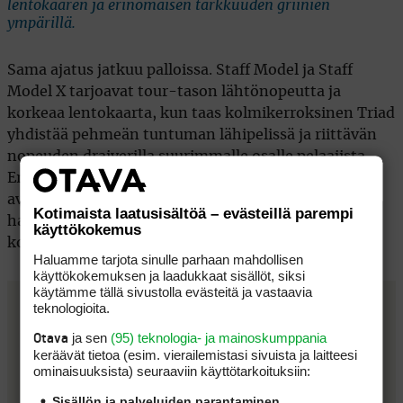
lentokaaren ja erinomaisen tarkkuuden griinien
ympärillä.
Sama ajatus jatkuu palloissa. Staff Model ja Staff
Model X tarjoavat tour-tason lähtönopeutta ja
korkeaa lentokaarta, kun taas kolmikerroksinen Triad
yhdistää pehmeän tuntuman lähipelissä ja riittävän
nopeuden draiverilla suurimmalle osalle pelaajista.
Erityisesti Triad puhuttelee pelaajaa, joka arvostaa
avauksissa pituutta ja lähipelissä kontrollia, mutta
Kotimaista laatusisältöä – evästeillä parempi
haluaa pitää palloihin upotettavat kustannukset
käyttökokemus
kohtuullisena.
Haluamme tarjota sinulle parhaan mahdollisen
käyttökokemuksen ja laadukkaat sisällöt, siksi
käytämme tällä sivustolla evästeitä ja vastaavia
teknologioita.
ja sen
(95) teknologia- ja mainoskumppania
Otava
keräävät tietoa (esim. vierailemis­tasi sivuista ja laitteesi
ominaisuuk­sista) seuraaviin käyttötarkoituksiin:
Sisällön ja palveluiden parantaminen