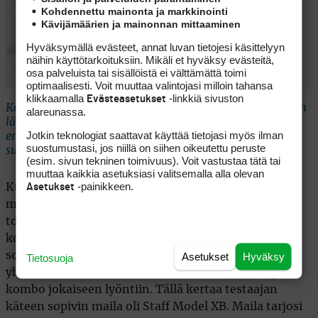
Kohdennettu mainonta ja markkinointi
Kävijämäärien ja mainonnan mittaaminen
Hyväksymällä evästeet, annat luvan tietojesi käsittelyyn
näihin käyttötarkoituksiin. Mikäli et hyväksy evästeitä,
osa palveluista tai sisällöistä ei välttämättä toimi
optimaalisesti. Voit muuttaa valintojasi milloin tahansa
klikkaamalla
-linkkiä sivuston
Evästeasetukset
Kolmikerroksinen Wilson Triad tarjoaa tarkan tuntuman
alareunassa.
lähipelissä ja riittävän nopeuden draiverilla –
Jotkin teknologiat saattavat käyttää tietojasi myös ilman
erinomainen vaihtoehto pelaajalle, joka etsii
suostumustasi, jos niillä on siihen oikeutettu peruste
suorituskykyä järkevällä hinnalla.
(esim. sivun tekninen toimivuus). Voit vastustaa tätä tai
muuttaa kaikkia asetuksiasi valitsemalla alla olevan
-painikkeen.
Asetukset
Kun pallokori alkaa olla lopussa, palataan vielä
mailojen eroihin. Pelkästään lapa ei vielä kerro koko
totuutta – varrella on yhtä suuri merkitys. Maila on
kokonaisuus, joka rakentuu saumattomasti lyöntiin
sopivien komponenttien – lavan, varren ja gripin
Asetukset
Hyväksy
Tietosuoja
yhdistelmästä. Wilsonin valikoimasta löytyy sopiva
kombo jokaiseen lyöntiin. Tällä kertaa testaajan
käteen sopivin maila oli Staff Model XB. Maila tarjosi