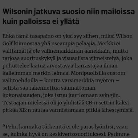
Wilsonin jatkuva suosio niin mailoissa
kuin palloissa ei yllätä
Ehkä tämä tasapaino on yksi syy siihen, miksi Wilson
Golf kiinnostaa yhä useampia pelaajia. Merkki ei
välttämättä ole välinemarkkinan äänekkäin, mutta
tarjoaa suorituskykyä ja visuaalista viimeistelyä, joka
puhuttelee laatua arvostavaa harrastajaa ilman
kalleimman merkin leimaa. Monipuolisilla custom-
vaihtoehdoilla – kuutta varsimerkkiä myöten –
setistä saa rakennettua saumattoman
kokonaisuuden, joka istuu juuri omaan svingiin.
Testaajan mielessä oli jo yhdistää CB:n settiin kaksi
pitkää XB:n rautaa varmistamaan pitkiä lähestymisiä.
“Pelin kannalta tärkeintä ei ole paras lyöntisi, vaan
se, kuinka hyvä on keskivertosuorituksesi. Pyrimme