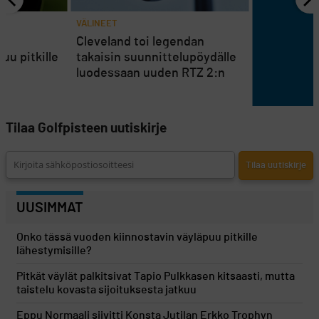
VÄLINEET
n
Cleveland toi legendan
uu pitkille
takaisin suunnittelupöydälle
luodessaan uuden RTZ 2:n
Tilaa Golfpisteen uutiskirje
UUSIMMAT
Onko tässä vuoden kiinnostavin väyläpuu pitkille
lähestymisille?
Pitkät väylät palkitsivat Tapio Pulkkasen kitsaasti, mutta
taistelu kovasta sijoituksesta jatkuu
Eppu Normaali siivitti Konsta Jutilan Erkko Trophyn