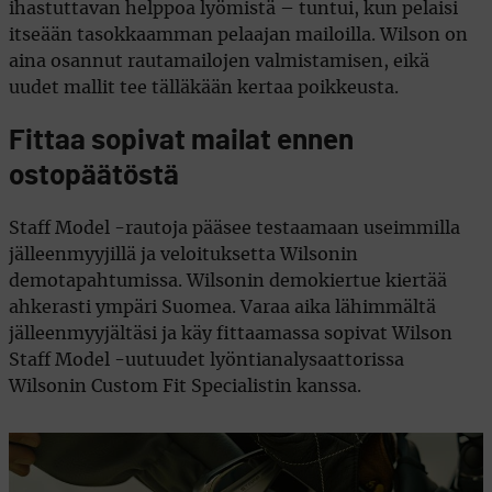
ihastuttavan helppoa lyömistä – tuntui, kun pelaisi
itseään tasokkaamman pelaajan mailoilla. Wilson on
aina osannut rautamailojen valmistamisen, eikä
uudet mallit tee tälläkään kertaa poikkeusta.
Fittaa sopivat mailat ennen
ostopäätöstä
Staff Model -rautoja pääsee testaamaan useimmilla
jälleenmyyjillä ja veloituksetta Wilsonin
demotapahtumissa. Wilsonin demokiertue kiertää
ahkerasti ympäri Suomea. Varaa aika lähimmältä
jälleenmyyjältäsi ja käy fittaamassa sopivat Wilson
Staff Model -uutuudet lyöntianalysaattorissa
Wilsonin Custom Fit Specialistin kanssa.