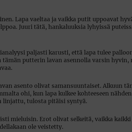
ainen. Lapa vaeltaa ja vaikka putit uppoavat hyv
elppoa. Juuri tätä, hankaluuksia lyhyissä puteis
analyysi paljasti karusti, että lapa tulee palloo
in tämän putterin lavan asennolla varsin hyvin,
avaa.
lavan asento olivat samansuuntaiset. Alkuun tä
semmalta ohi, kun lapa kulkee kohteeseen nähd
linjattu, tulosta pitäisi syntyä.
västi mieluisin. Erot olivat selkeitä, vaikka kaikki
ellakaan ole veistetty.