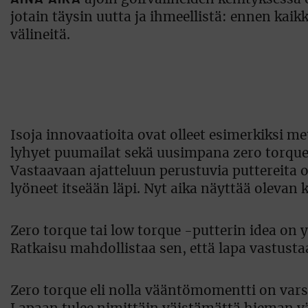
jotain täysin uutta ja ihmeellistä: ennen kaik
välineitä.
Isoja innovaatioita ovat olleet esimerkiksi me
lyhyet puumailat sekä uusimpana zero torque -p
Vastaavaan ajatteluun perustuvia puttereita o
lyöneet itseään läpi. Nyt aika näyttää olevan 
Zero torque tai low torque -putterin idea on 
Ratkaisu mahdollistaa sen, että lapa vastusta
Zero torque eli nolla vääntömomentti on vars