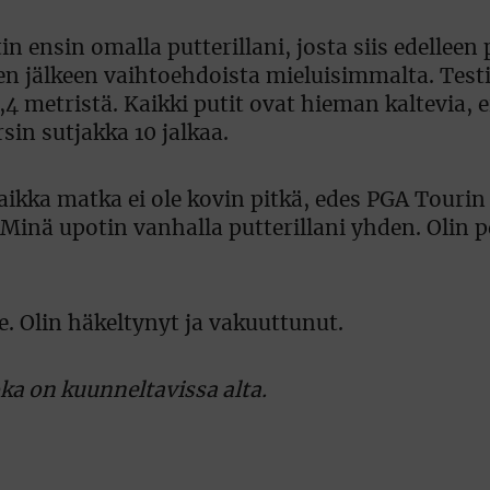
n ensin omalla putterillani, josta siis edelleen 
sen jälkeen vaihtoehdoista mieluisimmalta. Test
4 metristä. Kaikki putit ovat hieman kaltevia, ei
sin sutjakka 10 jalkaa.
aikka matka ei ole kovin pitkä, edes PGA Tourin
 Minä upotin vanhalla putterillani yhden. Olin p
e. Olin häkeltynyt ja vakuuttunut.
oka on kuunneltavissa alta.