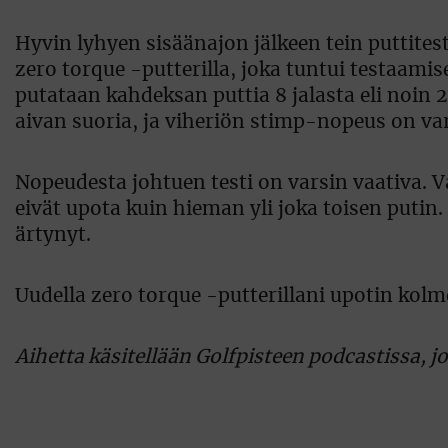
Hyvin lyhyen sisäänajon jälkeen tein puttitesti
zero torque -putterilla, joka tuntui testaami
putataan kahdeksan puttia 8 jalasta eli noin 2,
aivan suoria, ja viheriön stimp-nopeus on var
Nopeudesta johtuen testi on varsin vaativa. V
eivät upota kuin hieman yli joka toisen putin.
ärtynyt.
Uudella zero torque -putterillani upotin kolm
Aihetta käsitellään Golfpisteen podcastissa, j