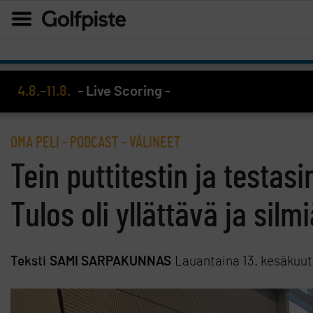
4.8.–11.8.
- Live Scoring -
OMA PELI
-
PODCAST
-
VÄLINEET
Tein puttitestin ja testasi
Tulos oli yllättävä ja sil
Teksti
SAMI SARPAKUNNAS
Lauantaina 13. kesäkuu