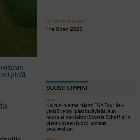
GOLFPISTE PODCAST
The Open 2026
a voidaan
voi pitää.
SUOSITUIMMAT
KILPAGOLF
ia
Koivun-huuma räjähti PGA Tourilla –
yleisö vyöryi päätösväylällä, kun
nuorukainen laittoi Scottie Schefflerin
ojennukseen ja otti komean
avausvoiton
inoille
KILPAGOLF