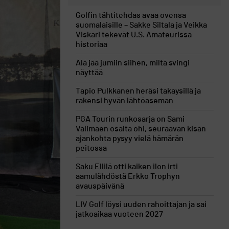
Golfin tähtitehdas avaa ovensa
suomalaisille – Sakke Siltala ja Veikka
Viskari tekevät U.S. Amateurissa
historiaa
Älä jää jumiin siihen, miltä svingi
näyttää
Tapio Pulkkanen heräsi takaysillä ja
rakensi hyvän lähtöaseman
PGA Tourin runkosarja on Sami
Välimäen osalta ohi, seuraavan kisan
ajankohta pysyy vielä hämärän
peitossa
Saku Ellilä otti kaiken ilon irti
aamulähdöstä Erkko Trophyn
avauspäivänä
LIV Golf löysi uuden rahoittajan ja sai
jatkoaikaa vuoteen 2027