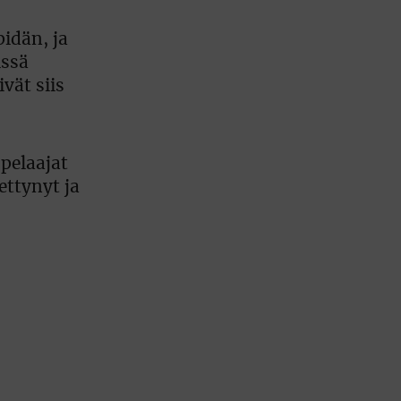
pidän, ja
issä
vät siis
 pelaajat
ettynyt ja