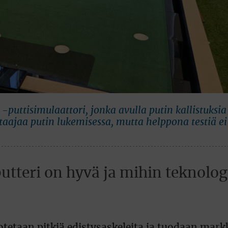
-puttisimulaattori, jonka avulla putin kallistuksi
aajaa putin lukemisessa, mutta helppona testiä ei 
putteri on hyvä ja mihin teknolog
otetaan pitkiä edistysaskeleita ja tuodaan markk