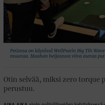
PeGossa on käytössä WellPuttin Big Tilt Wave 
muuttaa. Maahan heijastuva viiva auttaa putt
Otin selvää, miksi zero torque 
perustuu.
AINA AIKA
ajoin golfvälineiden kehityksessä 