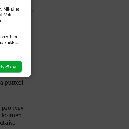
. Mikäli et
i. Voit
on
aa
älineisiin,
 on siihen
aa kaikkia
en
Hyväksy
tuplasti
osin on
a putteri
 pro Jyry-
a: kolmen
itäisi