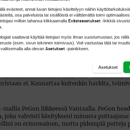
 evästeet, annat luvan tietojesi käsittelyyn näihin käyttötarkoituksiin
teitä, osa palveluista tai sisällöistä ei välttämättä toimi optimaalisest
intojasi milloin tahansa klikkaamalla
-linkkiä sivust
Evästeasetukset
a.
 mallet-putterilla. Se on perinteistä blade-lap
nnen kaikkea siitä, että myös huiput siirtyvät v
logiat saattavat käyttää tietojasi myös ilman suostumustasi, jos niillä
peruste (esim. sivun tekninen toimivuus). Voit vastustaa tätä tai muutt
nteeksi. Zero torque vie tätä ajattelua askele
 valitsemalla alla olevan
-painikkeen.
Asetukset
Asetukset
ue -malleihin liittyy, ne maksavat jota kuinkin 
a euroa menee herkästi rikki. Sen verran moni t
istaan ei. Kannattaa kuitenkin harkita, toimiv
 -mallia PeGon liikkeessä Vantaalla. PeGon head
in, joka vahvisti käsitykseni minusta puttaajan
ollini on erinomainen, mutta pidempiä putteja p