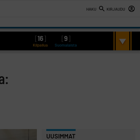
HAKU
KIRJAUDU
[
16
]
[
9
]
Kilpailua
Suomalaista
a:
UUSIMMAT