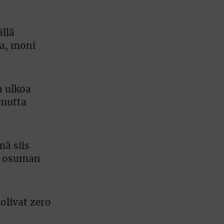
ällä
sa, moni
n ulkoa
 mutta
mä siis
en osuman
 olivat zero