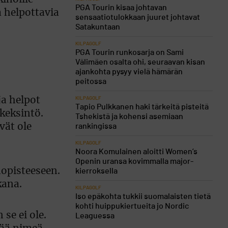
PGA Tourin kisaa johtavan
a helpottavia
sensaatiotulokkaan juuret johtavat
Satakuntaan
KILPAGOLF
PGA Tourin runkosarja on Sami
Välimäen osalta ohi, seuraavan kisan
ajankohta pysyy vielä hämärän
peitossa
ja helpot
KILPAGOLF
Tapio Pulkkanen haki tärkeitä pisteitä
 keksintö.
Tshekistä ja kohensi asemiaan
vät ole
rankingissa
KILPAGOLF
Noora Komulainen aloitti Women’s
Openin uransa kovimmalla major-
nopisteeseen.
kierroksella
kana.
KILPAGOLF
Iso epäkohta tukkii suomalaisten tietä
kohti huippukiertueita jo Nordic
se ei ole.
Leaguessa