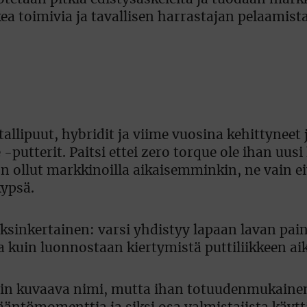
kea toimivia ja tavallisen harrastajan pelaamist
tallipuut, hybridit ja viime vuosina kehittyneet 
utterit. Paitsi ettei zero torque ole ihan uusi
n ollut markkinoilla aikaisemminkin, ne vain ei
kypsä.
yksinkertainen: varsi yhdistyy lapaan lavan pai
a kuin luonnostaan kiertymistä puttiliikkeen ai
in kuvaava nimi, mutta ihan totuudenmukainen 