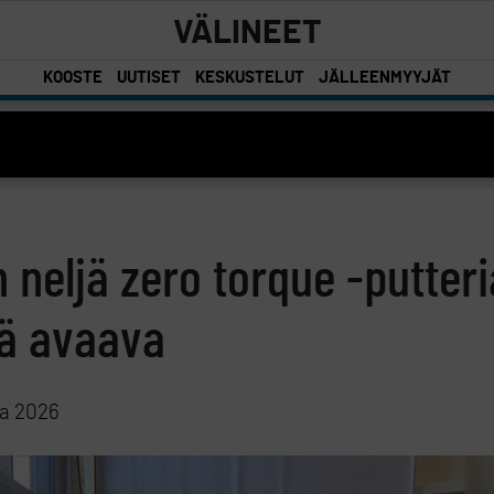
VÄLINEET
KOOSTE
UUTISET
KESKUSTELUT
JÄLLEENMYYJÄT
n neljä zero torque -putteri
miä avaava
ta 2026