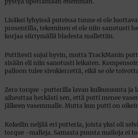
pystyä upottamaan enemmän.
Lisäksi lyhyissä puteissa tunne ei ole luottav
prosentilla, tekeminen ei ole niin sanotusti h
korjaa siirtymällä bladesta mallettiin.
Puttitesti sujui hyvin, mutta TrackManin putti
sisään eli niin sanotusti leikaten. Kompenso
palloon tulee sivukierrettä, eikä se ole toivott
Zero torque -putterilla lavan kulkusuunta ja 
aiheuttaa herkästi sen, että putti menee va
jälkeen vasemmalle. Mutta kun putti on oikein 
Kokeilin neljää eri putteria, joista yksi oli sel
torque -malleja. Samasta puusta mailoja ei tod