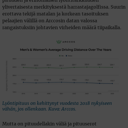
pituuden ja erinomaisen lyöntitarkkuuden
ylivertaisesta merkityksestä harrastajagolfissa. Suurin
erottava tekijä matalan ja korkean tasoituksen
pelaajien välillä on Arccosin datan valossa
rangaistuksiin johtavien virheiden määrä tiipaikalla.
Lyöntipituus on kehittynyt vuodesta 2018 nykyiseen
vähän, jos ollenkaan. Kuva: Arccos.
Mutta on pituudellakin väliä ja pituuserot