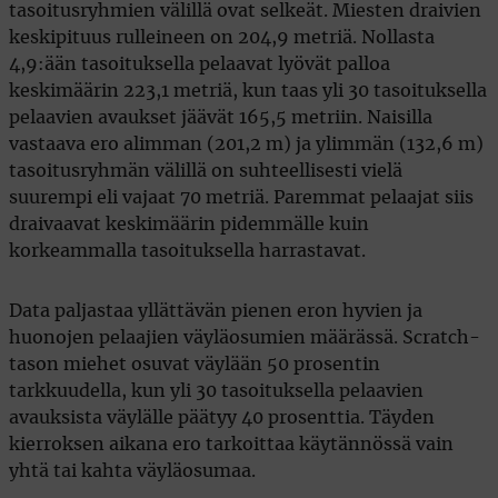
tasoitusryhmien välillä ovat selkeät. Miesten draivien
keskipituus rulleineen on 204,9 metriä. Nollasta
4,9:ään tasoituksella pelaavat lyövät palloa
keskimäärin 223,1 metriä, kun taas yli 30 tasoituksella
pelaavien avaukset jäävät 165,5 metriin. Naisilla
vastaava ero alimman (201,2 m) ja ylimmän (132,6 m)
tasoitusryhmän välillä on suhteellisesti vielä
suurempi eli vajaat 70 metriä. Paremmat pelaajat siis
draivaavat keskimäärin pidemmälle kuin
korkeammalla tasoituksella harrastavat.
Data paljastaa yllättävän pienen eron hyvien ja
huonojen pelaajien väyläosumien määrässä. Scratch-
tason miehet osuvat väylään 50 prosentin
tarkkuudella, kun yli 30 tasoituksella pelaavien
avauksista väylälle päätyy 40 prosenttia. Täyden
kierroksen aikana ero tarkoittaa käytännössä vain
yhtä tai kahta väyläosumaa.