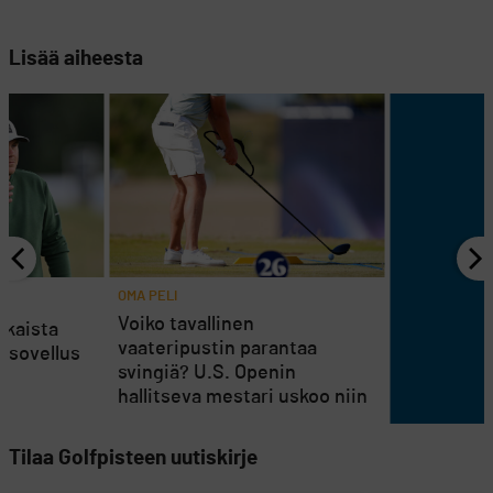
Lisää aiheesta
OMA PELI
Voiko tavallinen
jokaista
vaateripustin parantaa
issovellus
svingiä? U.S. Openin
en
hallitseva mestari uskoo niin
Tilaa Golfpisteen uutiskirje