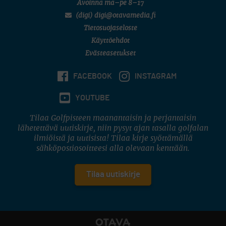
Avoinna ma–pe 8–17
(digi) digi@otavamedia.fi
Tietosuojaseloste
Käyttöehdot
Evästeasetukset
FACEBOOK
INSTAGRAM
YOUTUBE
Tilaa Golfpisteen maanantaisin ja perjantaisin
lähetettävä uutiskirje, niin pysyt ajan tasalla golfalan
ilmiöistä ja uutisista! Tilaa kirje syöttämällä
sähköpostiosoitteesi alla olevaan kenttään.
Tilaa uutiskirje