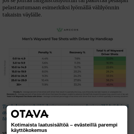
jos se johtaa rangaistuslyöntiin tai pakottaa pelaajan
pelastautumaan esimerkiksi lyömällä välilyönnin
takaisin väylälle.
Taulukosta selviää, kuin suuri osuus draiverillä lyödyistä
avauksista johtaa välilyöntiin tai lyöntirangastuksiin eri
tasoitusryhmissä. Kuva: Arccos.
Kotimaista laatusisältöä – evästeillä parempi
käyttökokemus