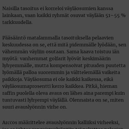
Naisilla tasoitus ei korreloi väyläosumien kanssa
lainkaan, vaan kaikki ryhmät osuvat väylään 51–55 %
tarkkuudella.
Pääsääntö matalammalla tasoituksella pelaavien
keskuudessa on se, että mitä pidemmälle lyödään, sen
vähemmän väyliin osutaan. Sama kaava toistuu iän
myötä: vanhemmat golfarit lyövät keskimäärin
lyhyemmälle, mutta kompensoivat pituuden puutetta
lyömällä palloa suoremmin ja välttelemällä vaikeita
paikkoja. Väyläosuma ei ole kaikki kaikessa, eikä
väyläosumaprosentti kerro kaikkea. Pitkä, hieman
raffin puolella oleva avaus on lähes aina parempi kuin
tuntuvasti lyhyempi väylällä. Olennaista on se, miten
suuri avauslyönnin virhe on.
Arccos määrittelee avauslyönnin kalliiksi virheeksi,