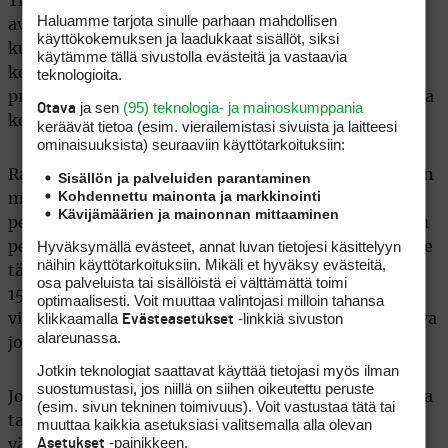
Yli 30 tasoituksen pelaajilla peräti 45 prosenttia
Haluamme tarjota sinulle parhaan mahdollisen
avauksista päätyy tällaisiin ongelmiin. Se tarkoittaa
käyttökokemuksen ja laadukkaat sisällöt, siksi
kuudesta seitsemään katastrofiavaustakierrosta
käytämme tällä sivustolla evästeitä ja vastaavia
kohden. Singelipelaajilla vastaava luku on vain 12
teknologioita.
prosenttia, eli pahoja virheitä tulee kierroksen aikana
ja sen
(95) teknologia- ja mainoskumppania
Otava
korkeintaan yksi tai kaksi.
keräävät tietoa (esim. vierailemis­tasi sivuista ja laitteesi
ominaisuuk­sista) seuraaviin käyttötarkoituksiin:
Rangaistuksiin johtavat virheet nousevat tasoituksen
Sisällön ja palveluiden parantaminen
Kohdennettu mainonta ja markkinointi
mukana vähemmän kuin virheet, joiden jälkeen
Kävijämäärien ja mainonnan mittaaminen
pelaajan pelattava välilyönti palauttaakseen pallonsa
Hyväksymällä evästeet, annat luvan tietojesi käsittelyyn
peliin. Alle 4,9 tasoituksella pelaava miesgolfari tekee
näihin käyttötarkoituksiin. Mikäli et hyväksy evästeitä,
tällaisia virheitä 7,6 % avauksistaan, tasoituksella
osa palveluista tai sisällöistä ei välttämättä toimi
15,0–19,9 kuitenkin jo enemmän kuin joka
optimaalisesti. Voit muuttaa valintojasi milloin tahansa
klikkaamalla
-linkkiä sivuston
viidennellä avauksellaan ja yli 30 tasoituksella pelaava
Evästeasetukset
alareunassa.
joka kolmannella avauksellaan.
Jotkin teknologiat saattavat käyttää tietojasi myös ilman
suostumustasi, jos niillä on siihen oikeutettu peruste
Jos tavoitteena on pelata parempaa golfia ja pudottaa
(esim. sivun tekninen toimivuus). Voit vastustaa tätä tai
tasoitusta, pelkkä pituuden ihannointi tai
muuttaa kaikkia asetuksiasi valitsemalla alla olevan
-painikkeen.
Asetukset
väyläosumien metsästys ei ole oikotie onneen.