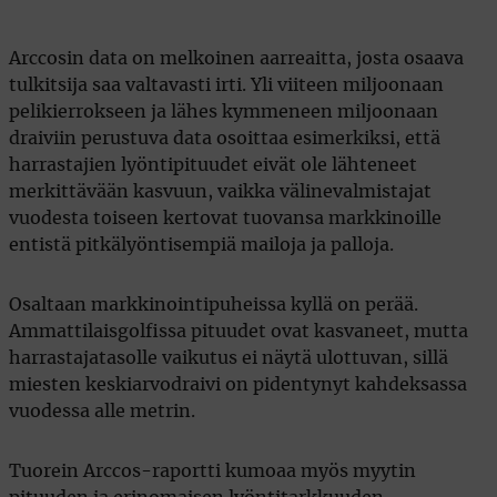
Arccosin data on melkoinen aarreaitta, josta osaava
tulkitsija saa valtavasti irti. Yli viiteen miljoonaan
pelikierrokseen ja lähes kymmeneen miljoonaan
draiviin perustuva data osoittaa esimerkiksi, että
harrastajien lyöntipituudet eivät ole lähteneet
merkittävään kasvuun, vaikka välinevalmistajat
vuodesta toiseen kertovat tuovansa markkinoille
entistä pitkälyöntisempiä mailoja ja palloja.
Osaltaan markkinointipuheissa kyllä on perää.
Ammattilaisgolfissa pituudet ovat kasvaneet, mutta
harrastajatasolle vaikutus ei näytä ulottuvan, sillä
miesten keskiarvodraivi on pidentynyt kahdeksassa
vuodessa alle metrin.
Tuorein Arccos-raportti kumoaa myös myytin