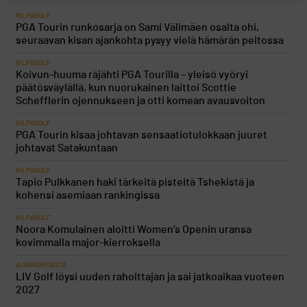
KILPAGOLF
PGA Tourin runkosarja on Sami Välimäen osalta ohi,
seuraavan kisan ajankohta pysyy vielä hämärän peitossa
KILPAGOLF
Koivun-huuma räjähti PGA Tourilla – yleisö vyöryi
päätösväylällä, kun nuorukainen laittoi Scottie
Schefflerin ojennukseen ja otti komean avausvoiton
KILPAGOLF
PGA Tourin kisaa johtavan sensaatiotulokkaan juuret
johtavat Satakuntaan
KILPAGOLF
Tapio Pulkkanen haki tärkeitä pisteitä Tshekistä ja
kohensi asemiaan rankingissa
KILPAGOLF
Noora Komulainen aloitti Women’s Openin uransa
kovimmalla major-kierroksella
AJANKOHTAISTA
LIV Golf löysi uuden rahoittajan ja sai jatkoaikaa vuoteen
2027