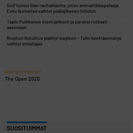
Golf tuntui liian rauhalliselta, joten ammattilaispelaaja
Eetu Isometsä vaihtoi päälajikseen hiihdon
Tapio Pulkkanen eteni jatkoon ja paransi rutkasti
asemiaan
Bogiton ilotulitus päättyi eagleen – Talin kenttäennätys
vaihtoi omistajaa
GOLFPISTE PODCAST
The Open 2026
SUOSITUIMMAT