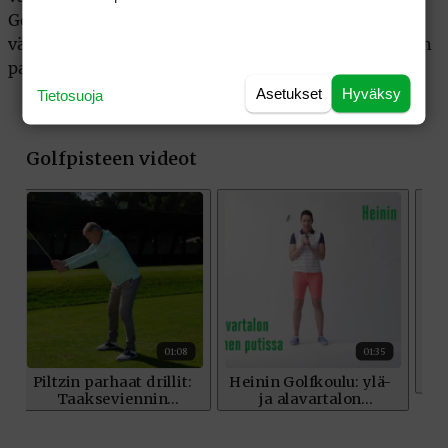
Golfissa kyse on hallinnasta ja suurten virheiden
välttämisestä. Pituudesta on hyötyä, mutta vasta kun
pallo on pelissä ilman rankkuja tai välilyöntejä.
Asetukset
Hyväksy
Tietosuoja